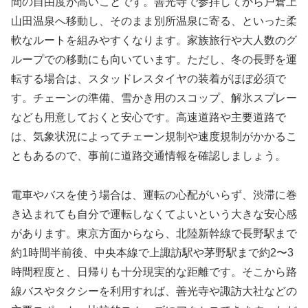
間の自由度が高いことです。善光寺で参拝してから戸倉上
山田温泉へ移動し、そのまま別所温泉に寄る、といった柔
軟なルートを組みやすくなります。家族旅行や大人数のグ
ループでの移動にも向いています。ただし、冬の長野を運
転する場合は、スタッドレスタイヤの装着がほぼ必須で
す。チェーンの準備、雪かき用のスコップ、解氷スプレー
なども用意しておくと安心です。高速道路や主要道路で
は、気象状況によってチェーン規制や速度規制がかかるこ
ともあるので、事前に道路交通情報を確認しましょう。
電車やバスを使う場合は、運転の心配がいらず、渋滞に巻
き込まれても自分で運転しなくてよいという大きな安心感
があります。東京方面からなら、北陸新幹線で長野駅まで
約1時間半前後、中央本線で上諏訪駅や茅野駅まで約2〜3
時間程度と、日帰りも十分現実的な距離です。そこから路
線バスやタクシーを利用すれば、善光寺や諏訪大社などの