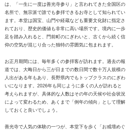
は、「一生に一度は善光寺参り」と言われてきた全国区の
名所で、無宗派で誰でも参拝できるお寺として知られてい
ます。本堂は国宝、山門や経蔵なども重要文化財に指定さ
れており、歴史的価値も非常に高い場所です。境内に一歩
足を踏み入れると、門前町のにぎわいと、古くから続く信
仰の空気が混じり合った独特の雰囲気に包まれます。
お正月期間には、毎年多くの参拝客が訪れます。過去の報
道では、大晦日から三が日までの数日間で数十万人規模の
人出がある年もあり、長野県内でもトップクラスのにぎわ
いになります。2026年も同じように多くの人が訪れると
考えられますが、具体的な人数はその年の天候や社会状況
によって変わるため、あくまで「例年の傾向」として理解
しておくと良いでしょう。
善光寺で人気の体験の一つが、本堂下を歩く「お戒壇めぐ