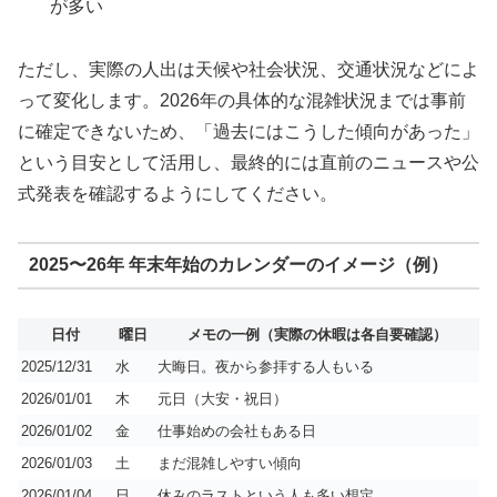
が多い
ただし、実際の人出は天候や社会状況、交通状況などによ
って変化します。2026年の具体的な混雑状況までは事前
に確定できないため、「過去にはこうした傾向があった」
という目安として活用し、最終的には直前のニュースや公
式発表を確認するようにしてください。
2025〜26年 年末年始のカレンダーのイメージ（例）
日付
曜日
メモの一例（実際の休暇は各自要確認）
2025/12/31
水
大晦日。夜から参拝する人もいる
2026/01/01
木
元日（大安・祝日）
2026/01/02
金
仕事始めの会社もある日
2026/01/03
土
まだ混雑しやすい傾向
2026/01/04
日
休みのラストという人も多い想定