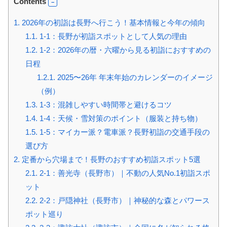
Contents
1.
2026年の初詣は長野へ行こう！基本情報と今年の傾向
1.1.
1-1：長野が初詣スポットとして人気の理由
1.2.
1-2：2026年の暦・六曜から見る初詣におすすめの
日程
1.2.1.
2025〜26年 年末年始のカレンダーのイメージ
（例）
1.3.
1-3：混雑しやすい時間帯と避けるコツ
1.4.
1-4：天候・雪対策のポイント（服装と持ち物）
1.5.
1-5：マイカー派？電車派？長野初詣の交通手段の
選び方
2.
定番から穴場まで！長野のおすすめ初詣スポット5選
2.1.
2-1：善光寺（長野市）｜不動の人気No.1初詣スポ
ット
2.2.
2-2：戸隠神社（長野市）｜神秘的な森とパワース
ポット巡り