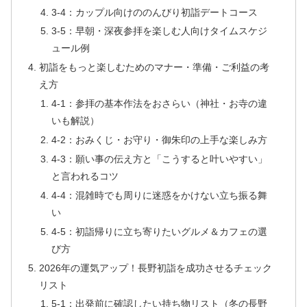
3-4：カップル向けののんびり初詣デートコース
3-5：早朝・深夜参拝を楽しむ人向けタイムスケジ
ュール例
初詣をもっと楽しむためのマナー・準備・ご利益の考
え方
4-1：参拝の基本作法をおさらい（神社・お寺の違
いも解説）
4-2：おみくじ・お守り・御朱印の上手な楽しみ方
4-3：願い事の伝え方と「こうすると叶いやすい」
と言われるコツ
4-4：混雑時でも周りに迷惑をかけない立ち振る舞
い
4-5：初詣帰りに立ち寄りたいグルメ＆カフェの選
び方
2026年の運気アップ！長野初詣を成功させるチェック
リスト
5-1：出発前に確認したい持ち物リスト（冬の長野