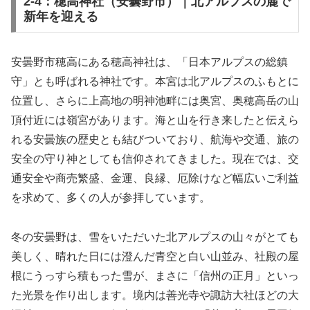
2-4：穂高神社（安曇野市）｜北アルプスの麓で
新年を迎える
安曇野市穂高にある穂高神社は、「日本アルプスの総鎮
守」とも呼ばれる神社です。本宮は北アルプスのふもとに
位置し、さらに上高地の明神池畔には奥宮、奥穂高岳の山
頂付近には嶺宮があります。海と山を行き来したと伝えら
れる安曇族の歴史とも結びついており、航海や交通、旅の
安全の守り神としても信仰されてきました。現在では、交
通安全や商売繁盛、金運、良縁、厄除けなど幅広いご利益
を求めて、多くの人が参拝しています。
冬の安曇野は、雪をいただいた北アルプスの山々がとても
美しく、晴れた日には澄んだ青空と白い山並み、社殿の屋
根にうっすら積もった雪が、まさに「信州の正月」といっ
た光景を作り出します。境内は善光寺や諏訪大社ほどの大