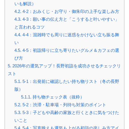
いも解説）
4.2.
4-2：おみくじ・お守り・御朱印の上手な楽しみ方
4.3.
4-3：願い事の伝え方と「こうすると叶いやすい」
と言われるコツ
4.4.
4-4：混雑時でも周りに迷惑をかけない立ち振る舞
い
4.5.
4-5：初詣帰りに立ち寄りたいグルメ＆カフェの選
び方
5.
2026年の運気アップ！長野初詣を成功させるチェックリ
スト
5.1.
5-1：出発前に確認したい持ち物リスト（冬の長野
版）
5.1.1.
持ち物チェック表（抜粋）
5.2.
5-2：渋滞・駐車場・列待ち対策のポイント
5.3.
5-3：子どもや高齢の家族と行くときに気をつけた
いこと
5.4.
5-4：写真映えも運気も上がる初詣の楽しみ方アイ