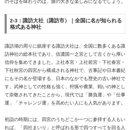
のそばを味わうのは、旅の大きな楽しみになるでしょう。
2-3：諏訪大社（諏訪市）｜全国に名が知られる
格式ある神社
諏訪湖の周りに鎮座する諏訪大社は、全国に数多くある諏
訪神社の総本社であり、信濃国一之宮として古くから厚い
信仰を集めてきました。上社本宮・上社前宮・下社春宮・
下社秋宮の四宮から構成される神社で、古事記や日本書紀
にもその名が登場する、日本のなかでも歴史の古い神社で
す。武神としての性格も強く、狩猟や農業、戦いの神とし
て崇敬されてきたことから、現代では「勝負運」や「仕事
運」「チャレンジ運」を高めたい人にも人気があります。
初詣の時期には、四宮のうちどこか一つに参拝する人もい
れば、「四社まいり」と呼ばれる形で四つすべてを回る人