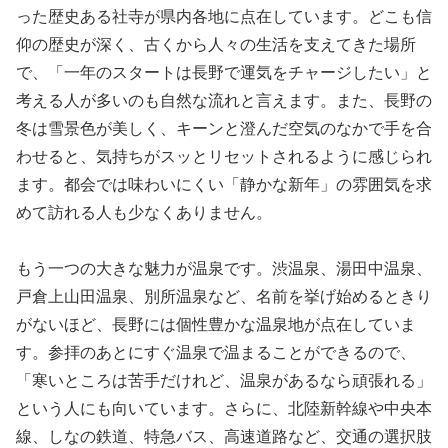
った歴史ある社寺が県内各地に点在しています。どこも信
仰の歴史が深く、古くから人々の生活を支えてきた場所
で、「一年のスタートは長野で運気をチャージしたい」と
考える人が多いのも自然な流れと言えます。また、長野の
冬は雪景色が美しく、キーンと澄んだ空気のなかで手を合
わせると、気持ちがスッとリセットされるように感じられ
ます。都会では味わいにくい「静かな新年」の雰囲気を求
めて訪れる人も少なくありません。
もう一つの大きな魅力が温泉です。渋温泉、湯田中温泉、
戸倉上山田温泉、別所温泉など、名前を挙げ始めるときり
がないほど、長野には個性豊かな温泉地が点在していま
す。参拝のあとにすぐ温泉で温まることができるので、
「寒いところは苦手だけれど、温泉があるなら頑張れる」
という人にも向いています。さらに、北陸新幹線や中央本
線、しなの鉄道、特急バス、高速道路など、交通の選択肢