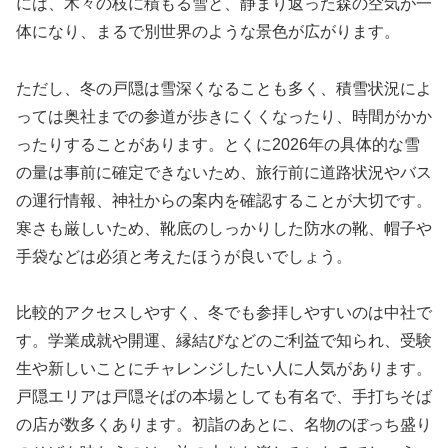
には、木々の枝に積もる雪と、静まり返った森の空気が一
体になり、まるで別世界のような景色が広がります。
ただし、冬の戸隠は雪深くなることも多く、積雪状況によ
っては奥社までの参道が歩きにくくなったり、時間がかか
ったりすることがあります。とくに2026年の具体的な雪
の量は事前に確定できないため、旅行前に道路状況やバス
の運行情報、神社からの案内を確認することが大切です。
寒さも厳しいため、靴底のしっかりした防水の靴、帽子や
手袋などは必須と考えたほうが良いでしょう。
比較的アクセスしやすく、冬でも参拝しやすいのは中社で
す。学業成就や開運、縁結びなどのご利益で知られ、受験
生や新しいことにチャレンジしたい人に人気があります。
戸隠エリアは戸隠そばの本場としても有名で、手打ちそば
の店が数多くあります。初詣のあとに、名物のぼっち盛り