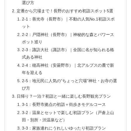
選び方
定番から穴場まで！長野のおすすめ初詣スポット5選
2-1：善光寺（長野市）｜不動の人気No.1初詣スポ
ット
2-2：戸隠神社（長野市）｜神秘的な森とパワース
ポット巡り
2-3：諏訪大社（諏訪市）｜全国に名が知られる格
式ある神社
2-4：穂高神社（安曇野市）｜北アルプスの麓で新
年を迎える
2-5：地元民に人気の“ちょっと穴場”神社・お寺の選
び方
日帰り？一泊？初詣と一緒に楽しむ長野観光プラン
3-1：長野市拠点の初詣＋街歩きモデルコース
3-2：温泉とセットで楽しむ初詣プラン（戸倉上山
田・別所・渋温泉など）
3-3：家族連れにうれしいゆったり初詣プラン