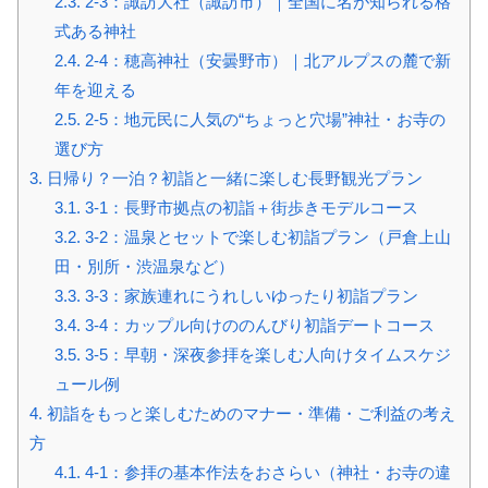
2.3.
2-3：諏訪大社（諏訪市）｜全国に名が知られる格
式ある神社
2.4.
2-4：穂高神社（安曇野市）｜北アルプスの麓で新
年を迎える
2.5.
2-5：地元民に人気の“ちょっと穴場”神社・お寺の
選び方
3.
日帰り？一泊？初詣と一緒に楽しむ長野観光プラン
3.1.
3-1：長野市拠点の初詣＋街歩きモデルコース
3.2.
3-2：温泉とセットで楽しむ初詣プラン（戸倉上山
田・別所・渋温泉など）
3.3.
3-3：家族連れにうれしいゆったり初詣プラン
3.4.
3-4：カップル向けののんびり初詣デートコース
3.5.
3-5：早朝・深夜参拝を楽しむ人向けタイムスケジ
ュール例
4.
初詣をもっと楽しむためのマナー・準備・ご利益の考え
方
4.1.
4-1：参拝の基本作法をおさらい（神社・お寺の違