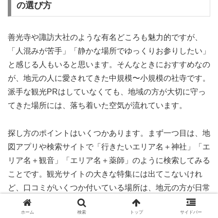
の選び方
善光寺や諏訪大社のような有名どころも魅力的ですが、
「人混みが苦手」「静かな場所でゆっくりお参りしたい」
と感じる人もいると思います。そんなときにおすすめなの
が、地元の人に愛されてきた中規模〜小規模の社寺です。
派手な観光PRはしていなくても、地域の方が大切に守っ
てきた場所には、落ち着いた空気が流れています。
探し方のポイントはいくつかあります。まず一つ目は、地
図アプリや検索サイトで「行きたいエリア名＋神社」「エ
リア名＋観音」「エリア名＋薬師」のように検索してみる
ことです。観光サイトの大きな特集には出てこないけれ
ど、口コミがいくつか付いている場所は、地元の方が日常
的に通う社寺である可能性があります。二つ目は、最寄り
ホーム
検索
トップ
サイドバー
駅から徒歩圏内かどうか、またはバス停が近いかどうかを