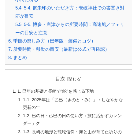
5.4.
5-4. 御朱印のいただき方：壱岐神社での書置き対
応が目安
5.5.
5-5. 博多・唐津からの所要時間：高速船／フェリ
ーの目安と注意
6.
季節の楽しみ方（巳年版・装備とコツ）
7.
所要時間・移動の目安（最新は公式で再確認）
8.
まとめ
目次
1. 巳年の基礎と長崎で“蛇”を感じる下地
1-1. 2025年は「乙巳（きのと・み）」：しなやかな
更新の年
1-2. 巳の日・己巳の日の使い方：旅に活かすカレン
ダーテク
1-3. 長崎の地形と龍蛇信仰：海と山が育てた祈りの