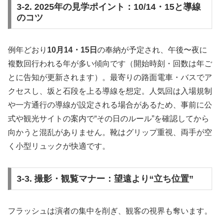
3-2. 2025年の見学ポイント：10/14・15と導線
のコツ
例年どおり
10月14・15日
の奉納が予定され、午後〜夜に
複数回行われる年が多い傾向です（開始時刻・回数は年ご
とに告知が更新されます）。最寄りの路面電車・バスでア
クセスし、坂と石段を上る導線を想定。人気回は入場規制
や一方通行の導線が設定される場合があるため、事前に公
式や観光サイトの案内で“その日のルール”を確認してから
向かうと混乱がありません。靴はグリップ重視、両手が空
く小型リュックが快適です。
3-3. 撮影・観覧マナー：望遠より“立ち位置”
フラッシュは演者の集中を削ぎ、観客の視界も奪います。