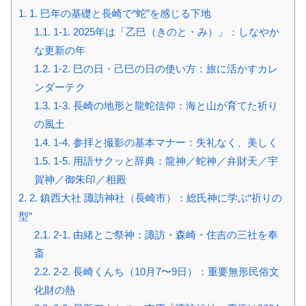
1.
1. 巳年の基礎と長崎で“蛇”を感じる下地
1.1.
1-1. 2025年は「乙巳（きのと・み）」：しなやか
な更新の年
1.2.
1-2. 巳の日・己巳の日の使い方：旅に活かすカレ
ンダーテク
1.3.
1-3. 長崎の地形と龍蛇信仰：海と山が育てた祈り
の風土
1.4.
1-4. 参拝と撮影の基本マナー：失礼なく、美しく
1.5.
1-5. 用語サクッと辞典：龍神／蛇神／弁財天／宇
賀神／御朱印／相殿
2.
2. 鎮西大社 諏訪神社（長崎市）：総氏神に学ぶ“祈りの
型”
2.1.
2-1. 由緒とご祭神：諏訪・森崎・住吉の三社を奉
斎
2.2.
2-2. 長崎くんち（10月7〜9日）：重要無形民俗文
化財の熱