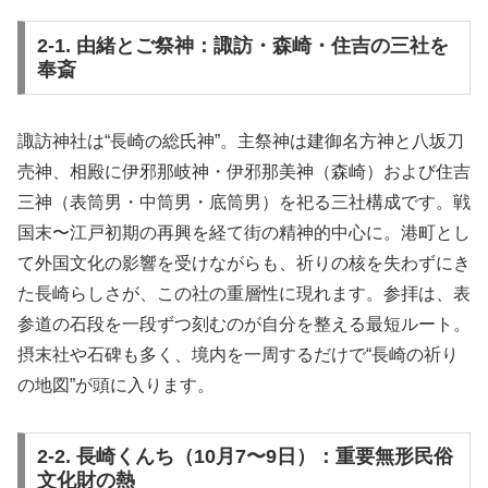
2-1. 由緒とご祭神：諏訪・森崎・住吉の三社を
奉斎
諏訪神社は“長崎の総氏神”。主祭神は建御名方神と八坂刀
売神、相殿に伊邪那岐神・伊邪那美神（森崎）および住吉
三神（表筒男・中筒男・底筒男）を祀る三社構成です。戦
国末〜江戸初期の再興を経て街の精神的中心に。港町とし
て外国文化の影響を受けながらも、祈りの核を失わずにき
た長崎らしさが、この社の重層性に現れます。参拝は、表
参道の石段を一段ずつ刻むのが自分を整える最短ルート。
摂末社や石碑も多く、境内を一周するだけで“長崎の祈り
の地図”が頭に入ります。
2-2. 長崎くんち（10月7〜9日）：重要無形民俗
文化財の熱