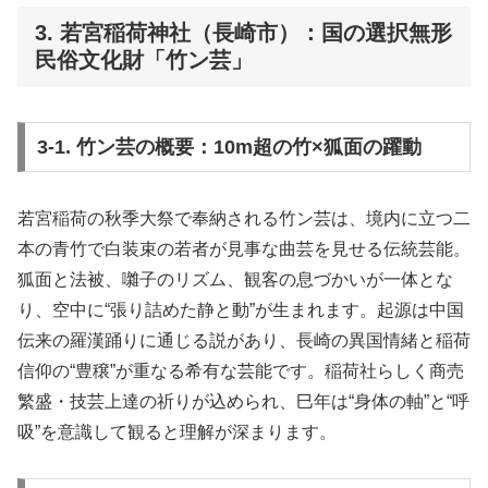
3. 若宮稲荷神社（長崎市）：国の選択無形
民俗文化財「竹ン芸」
3-1. 竹ン芸の概要：10m超の竹×狐面の躍動
若宮稲荷の秋季大祭で奉納される竹ン芸は、境内に立つ二
本の青竹で白装束の若者が見事な曲芸を見せる伝統芸能。
狐面と法被、囃子のリズム、観客の息づかいが一体とな
り、空中に“張り詰めた静と動”が生まれます。起源は中国
伝来の羅漢踊りに通じる説があり、長崎の異国情緒と稲荷
信仰の“豊穣”が重なる希有な芸能です。稲荷社らしく商売
繁盛・技芸上達の祈りが込められ、巳年は“身体の軸”と“呼
吸”を意識して観ると理解が深まります。