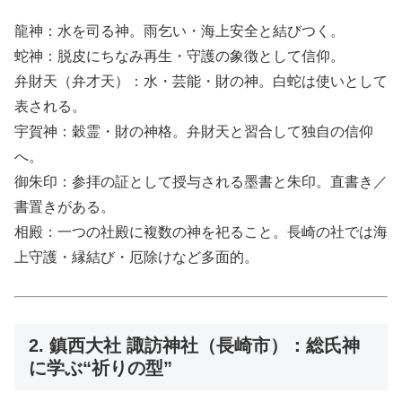
龍神：水を司る神。雨乞い・海上安全と結びつく。
蛇神：脱皮にちなみ再生・守護の象徴として信仰。
弁財天（弁才天）：水・芸能・財の神。白蛇は使いとして
表される。
宇賀神：穀霊・財の神格。弁財天と習合して独自の信仰
へ。
御朱印：参拝の証として授与される墨書と朱印。直書き／
書置きがある。
相殿：一つの社殿に複数の神を祀ること。長崎の社では海
上守護・縁結び・厄除けなど多面的。
2. 鎮西大社 諏訪神社（長崎市）：総氏神
に学ぶ“祈りの型”