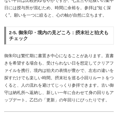
ない平日は比較的ゆるやかですが、七五三や厄祓いの集中
日には授与所が混むため、時間に余裕を。参拝は“短く深
く”。願いを一つに絞ると、心の軸が自然に立ちます。
2-5. 御朱印・境内の見どころ：摂末社と狛犬も
チェック
御朱印は繁忙期に書置き中心になることがあります。直書
きを希望する場合も、受けられない日を想定してクリアフ
ァイルを携行。境内は狛犬の表情が豊かで、左右の違いを
探すだけでも楽しい時間。摂末社を巡る小回りルートをつ
くると、人の流れを避けてじっくり参拝できます。古い御
守は納札所へ返納し、新しい一年に合わせて身の回りもア
ップデート。乙巳の「更新」の年回りにぴったりです。