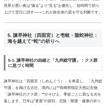
視界が悪い夜は“撮る”より“見る”を優先し、短時間で切り
上げて翌日に回す——これが旅全体の質を守る判断です。
5. 諫早神社（四面宮）と壱岐・龍蛇神社：
海を越えて“蛇”の祈りへ
5-1. 諫早神社の由緒と「九州総守護」：クス群
に息づく時間
諫早神社は「四面宮（しめんぐう）」を奉斎し、「九州総
守護」を掲げる古社。境内には**長崎県指定天然記念物
「諫早神社のクス群」**がそびえ、季節ごとに異なる光を
返します。巳年は“更新”の節目。厄除・開運・健康の祈り