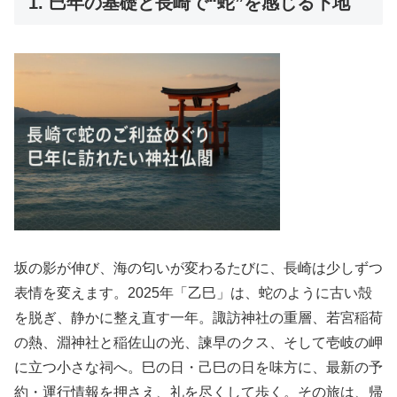
1. 巳年の基礎と長崎で“蛇”を感じる下地
坂の影が伸び、海の匂いが変わるたびに、長崎は少しずつ
表情を変えます。2025年「乙巳」は、蛇のように古い殻
を脱ぎ、静かに整え直す一年。諏訪神社の重層、若宮稲荷
の熱、淵神社と稲佐山の光、諫早のクス、そして壱岐の岬
に立つ小さな祠へ。巳の日・己巳の日を味方に、最新の予
約・運行情報を押さえ、礼を尽くして歩く。その旅は、帰