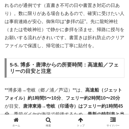
れるのが通例です（直書き不可の日や書置き対応の日あ
り）。数に限りがある場合もあるので、確実に受けたい人
は事前連絡が安心。御朱印は“参拝の証”。先に龍蛇神社
（または壱岐神社）で静かに参拝を済ませ、帰路に授与を
お願いする流れがきれいです。書置きは折れ防止のクリア
ファイルで保護し、帰宅後に丁寧に貼付を。
5-5. 博多・唐津からの所要時間：高速船／フェ
リーの目安と注意
**博多港→壱岐（郷ノ浦／芦辺）**は、
高速船（ジェット
フォイル）約1時間5〜10分
、
フェリー約2時間10〜20分
が目安。
唐津東港→壱岐（印通寺）はフェリー約1時間45
分
。季節ダイヤや海況で前後するため、
最新の時刻表と当
日の運航情報を必ず確認
しましょう。繁忙期は満席・満車
ホーム
検索
トップ
サイドバー