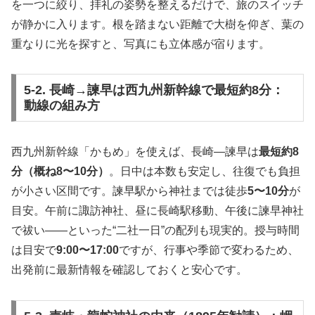
を一つに絞り、拝礼の姿勢を整えるだけで、旅のスイッチ
が静かに入ります。根を踏まない距離で大樹を仰ぎ、葉の
重なりに光を探すと、写真にも立体感が宿ります。
5-2. 長崎→諫早は西九州新幹線で最短約8分：
動線の組み方
西九州新幹線「かもめ」を使えば、長崎—諫早は
最短約8
分（概ね8〜10分）
。日中は本数も安定し、往復でも負担
が小さい区間です。諫早駅から神社までは徒歩
5〜10分
が
目安。午前に諏訪神社、昼に長崎駅移動、午後に諫早神社
で祓い——といった“二社一日”の配列も現実的。授与時間
は目安で
9:00〜17:00
ですが、行事や季節で変わるため、
出発前に最新情報を確認しておくと安心です。