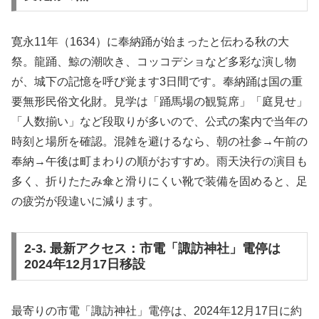
寛永11年（1634）に奉納踊が始まったと伝わる秋の大
祭。龍踊、鯨の潮吹き、コッコデショなど多彩な演し物
が、城下の記憶を呼び覚ます3日間です。奉納踊は国の重
要無形民俗文化財。見学は「踊馬場の観覧席」「庭見せ」
「人数揃い」など段取りが多いので、公式の案内で当年の
時刻と場所を確認。混雑を避けるなら、朝の社参→午前の
奉納→午後は町まわりの順がおすすめ。雨天決行の演目も
多く、折りたたみ傘と滑りにくい靴で装備を固めると、足
の疲労が段違いに減ります。
2-3. 最新アクセス：市電「諏訪神社」電停は
2024年12月17日移設
最寄りの市電「諏訪神社」電停は、2024年12月17日に約