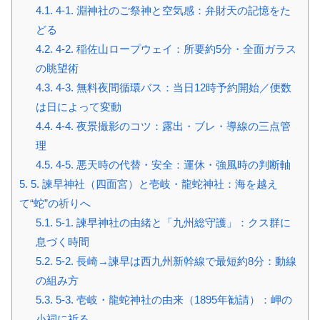
4.1.
4-1. 淵神社のご祭神と空気感：弁財天の記憶をた
どる
4.2.
4-2. 稲佐山ロープウェイ：所要約5分・全面ガラス
の眺望術
4.3.
4-3. 無料夜間循環バス：当日12時予約開始／便数
は日によって変動
4.4.
4-4. 夜景撮影のコツ：露出・ブレ・導線の三点管
理
4.5.
4-5. 悪天時の代替・安全：運休・強風時の判断軸
5.
5. 諫早神社（四面宮）と壱岐・龍蛇神社：海を越え
て“蛇”の祈りへ
5.1.
5-1. 諫早神社の由緒と「九州総守護」：クス群に
息づく時間
5.2.
5-2. 長崎→諫早は西九州新幹線で最短約8分：動線
の組み方
5.3.
5-3. 壱岐・龍蛇神社の由来（1895年勧請）：岬の
小祠に祈る