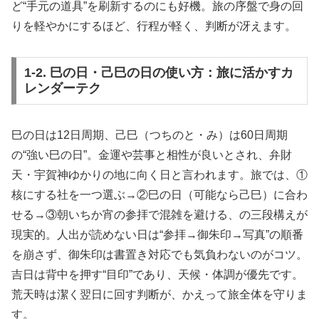
ど“手元の道具”を刷新するのにも好機。旅の序盤で身の回
りを軽やかにするほど、行程が軽く、判断が冴えます。
1-2. 巳の日・己巳の日の使い方：旅に活かすカ
レンダーテク
巳の日は12日周期、己巳（つちのと・み）は60日周期
の“強い巳の日”。金運や芸事と相性が良いとされ、弁財
天・宇賀神ゆかりの地に向く日と言われます。旅では、①
核にする社を一つ選ぶ→②巳の日（可能なら己巳）に合わ
せる→③朝いちか宵の参拝で混雑を避ける、の三段構えが
現実的。人出が読めない日は“参拝→御朱印→写真”の順番
を崩さず、御朱印は書置き対応でも気負わないのがコツ。
吉日は背中を押す“目印”であり、天候・体調が優先です。
荒天時は潔く翌日に回す判断が、かえって旅全体を守りま
す。