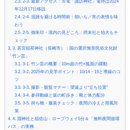
2.3.
2-3. 最新アクセス：市電「諏訪神社」電停は2024
年12月17日移設
2.4.
2-4. 混雑を避ける時間術：朝いち／宵の表情を味
わう
2.5.
2-5. 御朱印・境内の見どころ：摂末社と狛犬もチ
ェック
3.
3. 若宮稲荷神社（長崎市）：国の選択無形民俗文化財
「竹ン芸」
3.1.
3-1. 竹ン芸の概要：10m超の竹×狐面の躍動
3.2.
3-2. 2025年の見学ポイント：10/14・15と導線のコ
ツ
3.3.
3-3. 撮影・観覧マナー：望遠より“立ち位置”
3.4.
3-4. 参拝動線と坂の町歩き：靴と体力配分
3.5.
3-5. 持ち物・服装チェック：夜間の冷えと雨風対
策
4.
4. 淵神社と稲佐山：ロープウェイ5分＆「無料夜間循環
バス」の実務