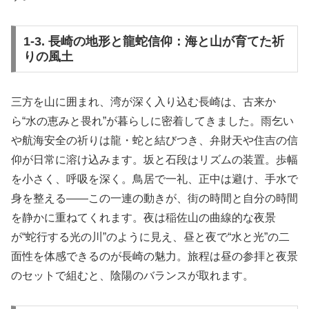
1-3. 長崎の地形と龍蛇信仰：海と山が育てた祈
りの風土
三方を山に囲まれ、湾が深く入り込む長崎は、古来か
ら“水の恵みと畏れ”が暮らしに密着してきました。雨乞い
や航海安全の祈りは龍・蛇と結びつき、弁財天や住吉の信
仰が日常に溶け込みます。坂と石段はリズムの装置。歩幅
を小さく、呼吸を深く。鳥居で一礼、正中は避け、手水で
身を整える——この一連の動きが、街の時間と自分の時間
を静かに重ねてくれます。夜は稲佐山の曲線的な夜景
が“蛇行する光の川”のように見え、昼と夜で“水と光”の二
面性を体感できるのが長崎の魅力。旅程は昼の参拝と夜景
のセットで組むと、陰陽のバランスが取れます。