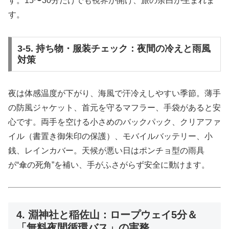
す。15〜30分だけでも視界が開け、旅の余白が生まれま
す。
3-5. 持ち物・服装チェック：夜間の冷えと雨風
対策
夜は体感温度が下がり、海風で汗冷えしやすい季節。薄手
の防風ジャケット、首元を守るマフラー、手袋があると安
心です。両手を空ける小さめのバックパック、クリアファ
イル（書置き御朱印の保護）、モバイルバッテリー、小
銭、レインカバー。天候が悪い日はポンチョ型の雨具
が“傘の死角”を補い、手がふさがらず安全に動けます。
4. 淵神社と稲佐山：ロープウェイ5分＆
「無料夜間循環バス」の実務