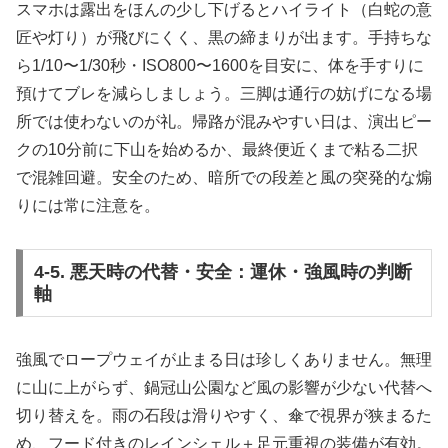
スマホは露出をほんの少し下げるとハイライト（白蛇の意
匠や灯り）が飛びにくく、黒の締まりが出ます。手持ちな
ら1/10〜1/30秒・ISO800〜1600を目安に、体を手すりに
預けてブレを減らしましょう。三脚は通行の妨げになる場
所では使わないのが礼。帰路が混みやすい日は、演出ピー
クの10分前に下山を始めるか、最終便近くまで粘る二択
で混雑回避。安全のため、暗所での段差と風の突発的な煽
りには常に注意を。
4-5. 悪天時の代替・安全：運休・強風時の判断
軸
強風でロープウェイが止まる日は珍しくありません。無理
に山に上がらず、鍋冠山公園など風の影響が少ない代替へ
切り替えを。雨の石段は滑りやすく、傘で視界が狭まるた
め、フード付きのレインシェル＋足元重視の装備が有効。