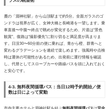
ラスの眺望術
麓の「淵神社駅」から山頂駅まで約5分。全面ガラスのゴ
ンドラは視界が広く、女神大橋と長崎港を一望します。乗
車直後〜中腹〜終点で眺めが変化するため、片道は“景色
観賞”、復路は“撮影優先”に割り切ると満足度が高まりま
す。日没30〜60分前の便に乗れば、青から橙、群青へと
変わるグラデーションを連続で楽しめます。強風時や点検
時は運休の可能性があるため、出発前に運行情報を確認
し、代替としてスロープカーや路線バスを頭に入れておく
と安心です。
4-3. 無料夜間循環バス：当日12時予約開始／便
数は日によって変動
市内主要ホテルと淵神社駅を結ぶ
無料夜間循環バス
は
完全