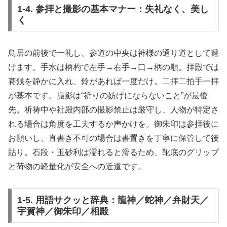
1-4. 参拝と撮影の基本マナー：失礼なく、美し
く
鳥居の前後で一礼し、参道の中央は神様の通り道として避
けます。手水は柄杓で左手→右手→口→柄の順。拝殿では
賽銭を静かに入れ、鈴があれば一度だけ。二拝二拍手一拝
が基本です。撮影は“祈りの妨げにならないこと”が最優
先。祈祷中や社殿内部の撮影禁止は厳守し、人物が特定さ
れる場合は角度を工夫するか声かけを。御朱印は参拝後に
お願いし、直書き不可の場合は書置きを丁寧に保管して後
貼り。石段・玉砂利は濡れると滑るため、靴底のグリップ
と荷物の軽量化が安全への近道です。
1-5. 用語サクッと辞典：龍神／蛇神／弁財天／
宇賀神／御朱印／相殿