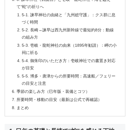
て“蛇”の祈りへ
5-1. 諫早神社の由緒と「九州総守護」：クス群に息
づく時間
5-2. 長崎→諫早は西九州新幹線で最短約8分：動線
の組み方
5-3. 壱岐・龍蛇神社の由来（1895年勧請）：岬の小
祠に祈る
5-4. 御朱印のいただき方：壱岐神社での書置き対応
が目安
5-5. 博多・唐津からの所要時間：高速船／フェリー
の目安と注意
季節の楽しみ方（巳年版・装備とコツ）
所要時間・移動の目安（最新は公式で再確認）
まとめ