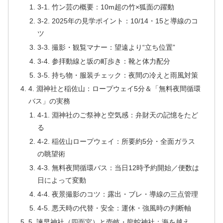
3-1. 竹ン芸の概要：10m超の竹×狐面の躍動
3-2. 2025年の見学ポイント：10/14・15と導線のコ
ツ
3-3. 撮影・観覧マナー：望遠より“立ち位置”
3-4. 参拝動線と坂の町歩き：靴と体力配分
3-5. 持ち物・服装チェック：夜間の冷えと雨風対策
4. 淵神社と稲佐山：ロープウェイ5分＆「無料夜間循環
バス」の実務
4-1. 淵神社のご祭神と空気感：弁財天の記憶をたど
る
4-2. 稲佐山ロープウェイ：所要約5分・全面ガラス
の眺望術
4-3. 無料夜間循環バス：当日12時予約開始／便数は
日によって変動
4-4. 夜景撮影のコツ：露出・ブレ・導線の三点管理
4-5. 悪天時の代替・安全：運休・強風時の判断軸
5. 諫早神社（四面宮）と壱岐・龍蛇神社：海を越え