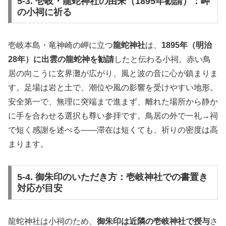
5-3. 壱岐・龍蛇神社の由来（1895年勧請）：岬
の小祠に祈る
壱岐本島・竜神崎の岬に立つ
龍蛇神社
は、
1895年（明治
28年）に出雲の龍蛇神を勧請
したと伝わる小祠。赤い鳥
居の向こうに玄界灘が広がり、風と波の音に心が鎮まりま
す。足場は岩と土で、潮位や風の影響を受けやすい地形。
安全第一で、無理に突端まで進まず、離れた場所から静か
に手を合わせる選択も尊い参拝です。鳥居の外で一礼→祠
で短く感謝を述べる——滞在は短くても、祈りの密度は高
まります。
5-4. 御朱印のいただき方：壱岐神社での書置き
対応が目安
龍蛇神社は小祠のため、
御朱印は近隣の壱岐神社で授与
さ