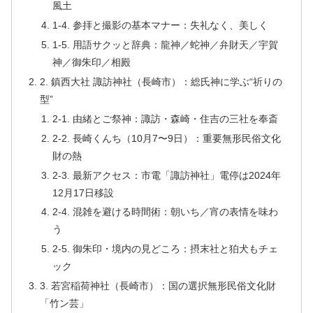
風土
1-4. 参拝と撮影の基本マナー：失礼なく、美しく
1-5. 用語サクッと辞典：龍神／蛇神／弁財天／宇賀
神／御朱印／相殿
2. 鎮西大社 諏訪神社（長崎市）：総氏神に学ぶ“祈りの
型”
2-1. 由緒とご祭神：諏訪・森崎・住吉の三社を奉斎
2-2. 長崎くんち（10月7〜9日）：重要無形民俗文化
財の熱
2-3. 最新アクセス：市電「諏訪神社」電停は2024年
12月17日移設
2-4. 混雑を避ける時間術：朝いち／宵の表情を味わ
う
2-5. 御朱印・境内の見どころ：摂末社と狛犬もチェ
ック
3. 若宮稲荷神社（長崎市）：国の選択無形民俗文化財
「竹ン芸」