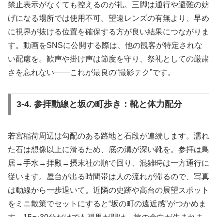
禁止表示がなくても控えるのが礼。三脚は通行や避難の妨
げになる場所では使用不可。望遠レンズの有無より、早め
に視界が抜ける位置を確保する方が良い結果につながりま
す。動画をSNSに公開する際は、他の観客が特定されな
い配慮を。歓声や掛け声は節度を守り、祭礼としての厳粛
さを忘れない——これが最良の“撮影テク”です。
3-4. 参拝動線と坂の町歩き：靴と体力配分
若宮稲荷周辺は勾配のある路地と石段が連続します。濡れ
た石は想像以上に滑るため、底の溝が深い靴を。参拝は鳥
居→手水→拝殿→摂末社の順で回り、混雑時は一方通行に
従います。屋台が出る時間帯は人の流れが滞るので、写真
は動線から一歩退いて。近隣の史跡や高台の展望スポット
をミニ散策でセットにすると“坂の町の遠近感”がつかめま