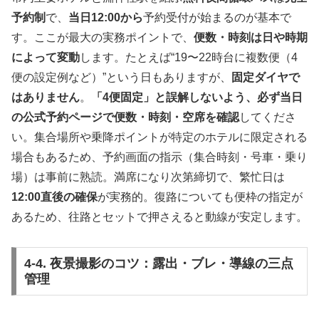
予約制
で、
当日12:00から
予約受付が始まるのが基本で
す。ここが最大の実務ポイントで、
便数・時刻は日や時期
によって変動
します。たとえば“19〜22時台に複数便（4
便の設定例など）”という日もありますが、
固定ダイヤで
はありません
。
「4便固定」と誤解しないよう、必ず当日
の公式予約ページで便数・時刻・空席を確認
してくださ
い。集合場所や乗降ポイントが特定のホテルに限定される
場合もあるため、予約画面の指示（集合時刻・号車・乗り
場）は事前に熟読。満席になり次第締切で、繁忙日は
12:00直後の確保
が実務的。復路についても便枠の指定が
あるため、往路とセットで押さえると動線が安定します。
4-4. 夜景撮影のコツ：露出・ブレ・導線の三点
管理