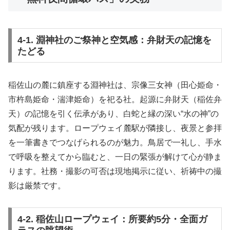
4-1. 淵神社のご祭神と空気感：弁財天の記憶を
たどる
稲佐山の麓に鎮座する淵神社は、宗像三女神（田心姫命・
市杵島姫命・湍津姫命）を祀る社。起源に弁財天（稲佐弁
天）の記憶を引く伝承があり、白蛇と縁の深い“水の神”の
気配が残ります。ロープウェイ麓駅が隣接し、夜景と参拝
を一筆書きでつなげられるのが魅力。鳥居で一礼し、手水
で呼吸を整えてから臨むと、一日の緊張が解けて心が静ま
ります。社務・撮影の可否は現地掲示に従い、祈祷中の撮
影は厳禁です。
4-2. 稲佐山ロープウェイ：所要約5分・全面ガ