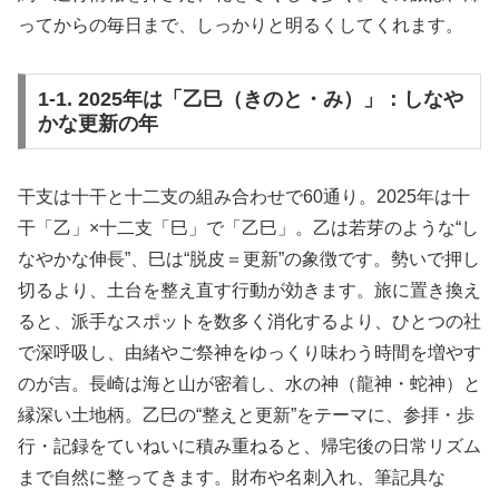
ってからの毎日まで、しっかりと明るくしてくれます。
1-1. 2025年は「乙巳（きのと・み）」：しなや
かな更新の年
干支は十干と十二支の組み合わせで60通り。2025年は十
干「乙」×十二支「巳」で「乙巳」。乙は若芽のような“し
なやかな伸長”、巳は“脱皮＝更新”の象徴です。勢いで押し
切るより、土台を整え直す行動が効きます。旅に置き換え
ると、派手なスポットを数多く消化するより、ひとつの社
で深呼吸し、由緒やご祭神をゆっくり味わう時間を増やす
のが吉。長崎は海と山が密着し、水の神（龍神・蛇神）と
縁深い土地柄。乙巳の“整えと更新”をテーマに、参拝・歩
行・記録をていねいに積み重ねると、帰宅後の日常リズム
まで自然に整ってきます。財布や名刺入れ、筆記具な