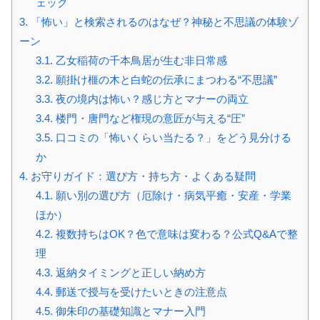
ェック
3.
「怖い」と検索されるのはなぜ？神秘と不思議の体験ゾ
ーン
3.1.
乙女稲荷の千本鳥居が生む非日常感
3.2.
願掛け榧の木と白蛇の伝承にまつわる“不思議”
3.3.
夜の境内は怖い？感じ方とマナーの両立
3.4.
楼門・唐門など権現の意匠が与える“圧”
3.5.
口コミの「怖いくらい当たる？」をどう見分ける
か
4.
お守りガイド：選び方・持ち方・よくある疑問
4.1.
願い別の選び方（厄除け・病気平癒・安産・学業
ほか）
4.2.
複数持ちはOK？色で意味は変わる？公式Q&Aで整
理
4.3.
返納タイミングと正しい納め方
4.4.
郵送で授与を受けたいときの注意点
4.5.
御朱印の基礎知識とマナー入門