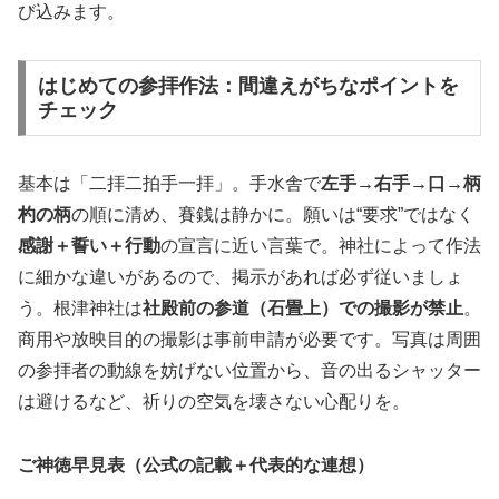
び込みます。
はじめての参拝作法：間違えがちなポイントを
チェック
基本は「二拝二拍手一拝」。手水舎で
左手→右手→口→柄
杓の柄
の順に清め、賽銭は静かに。願いは“要求”ではなく
感謝＋誓い＋行動
の宣言に近い言葉で。神社によって作法
に細かな違いがあるので、掲示があれば必ず従いましょ
う。根津神社は
社殿前の参道（石畳上）での撮影が禁止
。
商用や放映目的の撮影は事前申請が必要です。写真は周囲
の参拝者の動線を妨げない位置から、音の出るシャッター
は避けるなど、祈りの空気を壊さない心配りを。
ご神徳早見表（公式の記載＋代表的な連想）