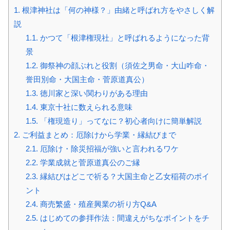
1.
根津神社は「何の神様？」由緒と呼ばれ方をやさしく解
説
1.1.
かつて「根津権現社」と呼ばれるようになった背
景
1.2.
御祭神の顔ぶれと役割（須佐之男命・大山咋命・
誉田別命・大国主命・菅原道真公）
1.3.
徳川家と深い関わりがある理由
1.4.
東京十社に数えられる意味
1.5.
「権現造り」ってなに？初心者向けに簡単解説
2.
ご利益まとめ：厄除けから学業・縁結びまで
2.1.
厄除け・除災招福が強いと言われるワケ
2.2.
学業成就と菅原道真公のご縁
2.3.
縁結びはどこで祈る？大国主命と乙女稲荷のポイ
ント
2.4.
商売繁盛・殖産興業の祈り方Q&A
2.5.
はじめての参拝作法：間違えがちなポイントをチ