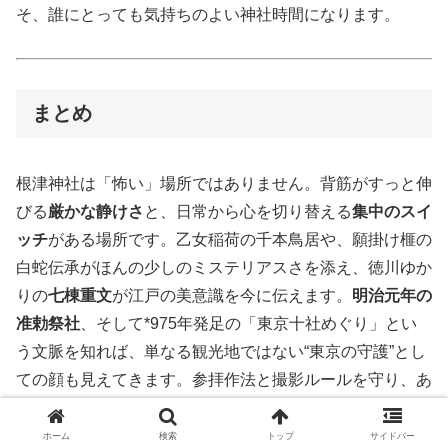
そ、誰にとっても気持ちのよい神社時間になります。
まとめ
根津神社は「怖い」場所ではありません。背筋がすっと伸
びる
厳かな静けさ
と、日常から心を切り替える
集中のスイ
ッチ
がある場所です。乙女稲荷の千本鳥居や、願掛け榧の
白蛇伝承がほんの少しのミステリアスさを添え、徳川ゆか
りの
七棟重文
が江戸の美意識を今に伝えます。
明治元年の
准勅祭社
、そして*975年発足の「東京十社めぐり」とい
う文脈を知れば、単なる観光地ではない“東京の守護”とし
ての顔も見えてきます。参拝作法と撮影ルールを守り、あ
なたの願いに合った授与品を一つ選び、
祈り＋実践＋感謝
のサイクルを1年続ける――それが、根津神社の“不思
ホーム
検索
トップ
サイドバー