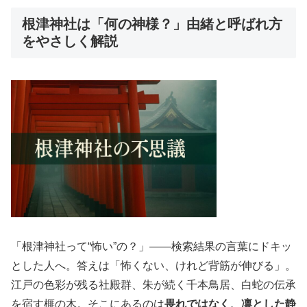
根津神社は「何の神様？」由緒と呼ばれ方
をやさしく解説
「根津神社って“怖い”の？」――検索結果の言葉にドキッ
とした人へ。答えは「怖くない、けれど背筋が伸びる」。
江戸の色彩が残る社殿群、朱が続く千本鳥居、白蛇の伝承
を宿す榧の木。そこにあるのは
畏れではなく、凛とした静