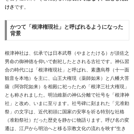
けさ
です。
かつて「根津権現社」と呼ばれるようになった
背景
根津神社は、伝承では日本武尊（やまとたける）が須佐之
男命の御神徳を仰いで創祀したとされる古社です。神仏習
合の時代には「根津権現社」と呼ばれ、素盞烏尊（十一面
観音を本地）を主に、山王大権現（薬師如来）と八幡大菩
薩（阿弥陀如来）を相殿に祀ったため「根津三社大権現」
とも称されました。明治維新の神仏分離で社号を「根津神
社」と改め、いまに至ります。社号碑に刻まれた「元准勅
祭」の文字は、近代初頭に国家の安寧を祈る特別な社格
（准勅祭社）だった歴史を静かに物語ります。呼び名の変
遷は、江戸から明治へと移る宗教文化の流れを映す“生き