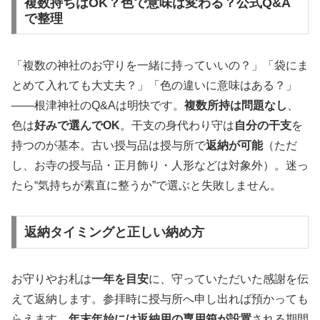
複数持ちはOK？色で意味は変わる？公式Q&A
で整理
「複数の神社のお守りを一緒に持っていいの？」「袋にま
とめて入れても大丈夫？」「色の違いに意味はある？」
――根津神社のQ&Aは明快です。
複数所持は問題なし
、
色は
好みで選んでOK
。干支の身代わり守は
自分の干支
を
持つのが基本。古い授与品は授与所で
返納が可能
（ただ
し、お寺の授与品・正月飾り・人形などは対象外）。迷っ
たら“気持ちが素直に整うか”で選ぶと失敗しません。
返納タイミングと正しい納め方
お守りやお札は
一年を目安
に、守っていただいた感謝を伝
えて返納します。参拝時に授与所へ申し出れば預かっても
らえます。
年末年始には返納用の専用箱が設置
される期間