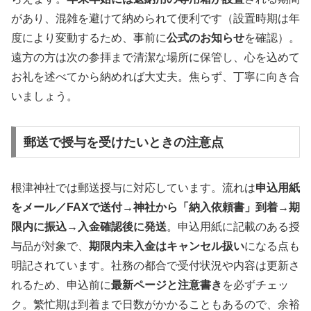
があり、混雑を避けて納められて便利です（設置時期は年
度により変動するため、事前に
公式のお知らせ
を確認）。
遠方の方は次の参拝まで清潔な場所に保管し、心を込めて
お礼を述べてから納めれば大丈夫。焦らず、丁寧に向き合
いましょう。
郵送で授与を受けたいときの注意点
根津神社では郵送授与に対応しています。流れは
申込用紙
をメール／FAXで送付→神社から「納入依頼書」到着→期
限内に振込→入金確認後に発送
。申込用紙に記載のある授
与品が対象で、
期限内未入金はキャンセル扱い
になる点も
明記されています。社務の都合で受付状況や内容は更新さ
れるため、申込前に
最新ページと注意書き
を必ずチェッ
ク。繁忙期は到着まで日数がかかることもあるので、余裕