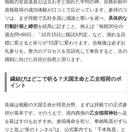
相殿の菅原道真公は言わずと知れた学問の神。合格祈願や
資格取得の成功体験が口コミで広がっています。参拝のコ
ツは、まず拝殿で五柱全員に感謝と誓いを述べ、
具体的な
行動計画と締切
を絵馬に記すこと。例えば「毎朝30分の
過去問×60日」「10月15日に模試A判定」など、測れる目
標に変えると祈りが“日課”に変わります。合格後は必ずお
礼参りを。努力のプロセスを言語化して奉告すると、次の
挑戦に向けた自信が自然と宿ります。
縁結びはどこで祈る？大国主命と乙女稲荷のポ
イント
良縁は相殿の大国主命が得意分野。まずは拝殿での正式参
拝が基本です。そのうえで、境内西側の
乙女稲荷神社
へ足
を延ばすのもおすすめ。倉稲魂命を祀り、奉納鳥居がずら
りと並ぶ“朱のトンネル”は、公式案内でも「千本鳥居」と