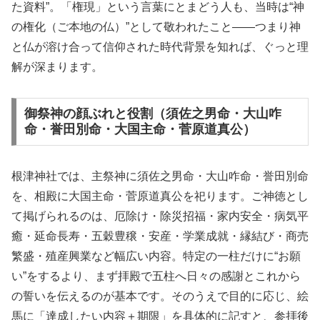
た資料”。「権現」という言葉にとまどう人も、当時は“神
の権化（ご本地の仏）”として敬われたこと――つまり神
と仏が溶け合って信仰された時代背景を知れば、ぐっと理
解が深まります。
御祭神の顔ぶれと役割（須佐之男命・大山咋
命・誉田別命・大国主命・菅原道真公）
根津神社では、主祭神に須佐之男命・大山咋命・誉田別命
を、相殿に大国主命・菅原道真公を祀ります。ご神徳とし
て掲げられるのは、厄除け・除災招福・家内安全・病気平
癒・延命長寿・五穀豊穣・安産・学業成就・縁結び・商売
繁盛・殖産興業など幅広い内容。特定の一柱だけに“お願
い”をするより、まず拝殿で五柱へ日々の感謝とこれから
の誓いを伝えるのが基本です。そのうえで目的に応じ、絵
馬に「達成したい内容＋期限」を具体的に記すと、参拝後