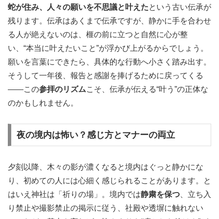
蛇が住み、人々の願いを不思議と叶えた
という古い伝承が
残ります。伝承はあくまで伝承ですが、静かに手を合わせ
る人が絶えないのは、榧の前に立つと自然に心が整
い、“本当に叶えたいこと”が浮かび上がるからでしょう。
願いを言葉にできたら、具体的な行動へ小さく踏み出す。
そうして一年後、報告と感謝を捧げるために戻ってくる
――この
参拝のリズム
こそ、伝承が伝える“叶う”の正体な
のかもしれません。
夜の境内は怖い？感じ方とマナーの両立
夕刻以降、木々の影が濃くなると境内はぐっと静かにな
り、初めての人には心細く感じられることがあります。と
はいえ神社は「祈りの場」。境内では
静粛を保つ
、立ち入
り禁止や撮影禁止の掲示に従う、社殿や透塀に触れない