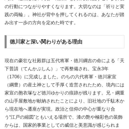
の行動につながりやすくなります。大切なのは「祈りと実
践の両輪」。神社が背中を押してくれるのは、あなたが踏
み出す一歩の方向を定めた時です。
徳川家と深い関わりがある理由
現在の豪壮な社殿群は五代将軍・徳川綱吉の命による「天
下普請（てんかぶしん）」で再整備され、宝永3年
（1706）に完成しました。のちの六代将軍・徳川家宣
（綱豊）の産土神として手厚く造営されたため、境内には
家宣の胞衣塚など徳川ゆかりの痕跡が残ります。兄・綱重
の山手屋敷地が献納されたことにより、旧社地の千駄木か
ら現在地へ遷座が実現。政治と信仰の中心が重なり合
う“江戸の縮図”ともいえる場所で、漆の艶や極彩色の装飾
からは、国家的事業としての威信と美意識が感じられま