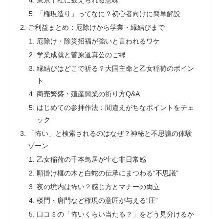
東京十社に数えられる意味
「権現造り」ってなに？初心者向けに簡単解説
ご利益まとめ：厄除けから学業・縁結びまで
厄除け・除災招福が強いと言われるワケ
学業成就と菅原道真公のご縁
縁結びはどこで祈る？大国主命と乙女稲荷のポイン
ト
商売繁盛・殖産興業の祈り方Q&A
はじめての参拝作法：間違えがちなポイントをチェ
ック
「怖い」と検索されるのはなぜ？神秘と不思議の体験
ゾーン
乙女稲荷の千本鳥居が生む非日常感
願掛け榧の木と白蛇の伝承にまつわる“不思議”
夜の境内は怖い？感じ方とマナーの両立
楼門・唐門など権現の意匠が与える“圧”
口コミの「怖いくらい当たる？」をどう見分けるか