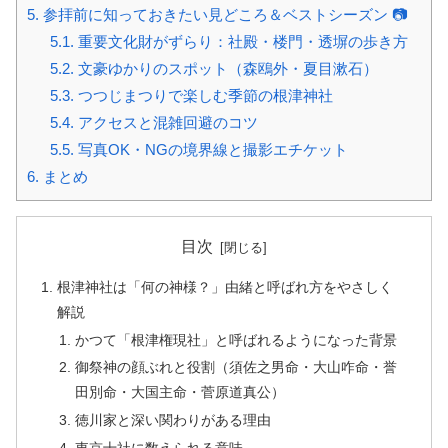
5.
参拝前に知っておきたい見どころ＆ベストシーズン 📷
5.1.
重要文化財がずらり：社殿・楼門・透塀の歩き方
5.2.
文豪ゆかりのスポット（森鴎外・夏目漱石）
5.3.
つつじまつりで楽しむ季節の根津神社
5.4.
アクセスと混雑回避のコツ
5.5.
写真OK・NGの境界線と撮影エチケット
6.
まとめ
目次
根津神社は「何の神様？」由緒と呼ばれ方をやさしく
解説
かつて「根津権現社」と呼ばれるようになった背景
御祭神の顔ぶれと役割（須佐之男命・大山咋命・誉
田別命・大国主命・菅原道真公）
徳川家と深い関わりがある理由