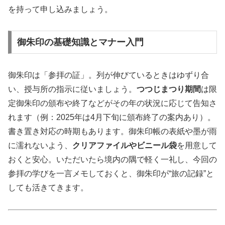
を持って申し込みましょう。
御朱印の基礎知識とマナー入門
御朱印は「参拝の証」。列が伸びているときはゆずり合
い、授与所の指示に従いましょう。
つつじまつり期間
は限
定御朱印の頒布や終了などがその年の状況に応じて告知さ
れます（例：2025年は4月下旬に頒布終了の案内あり）。
書き置き対応の時期もあります。御朱印帳の表紙や墨が雨
に濡れないよう、
クリアファイルやビニール袋
を用意して
おくと安心。いただいたら境内の隅で軽く一礼し、今回の
参拝の学びを一言メモしておくと、御朱印が“旅の記録”と
しても活きてきます。