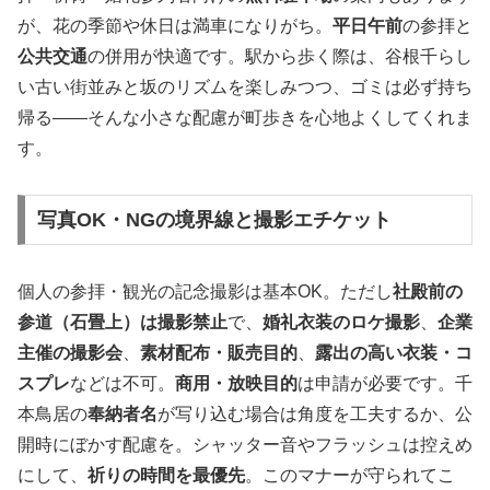
が、花の季節や休日は満車になりがち。
平日午前
の参拝と
公共交通
の併用が快適です。駅から歩く際は、谷根千らし
い古い街並みと坂のリズムを楽しみつつ、ゴミは必ず持ち
帰る――そんな小さな配慮が町歩きを心地よくしてくれま
す。
写真OK・NGの境界線と撮影エチケット
個人の参拝・観光の記念撮影は基本OK。ただし
社殿前の
参道（石畳上）は撮影禁止
で、
婚礼衣装のロケ撮影
、
企業
主催の撮影会
、
素材配布・販売目的
、
露出の高い衣装・コ
スプレ
などは不可。
商用・放映目的
は申請が必要です。千
本鳥居の
奉納者名
が写り込む場合は角度を工夫するか、公
開時にぼかす配慮を。シャッター音やフラッシュは控えめ
にして、
祈りの時間を最優先
。このマナーが守られてこ