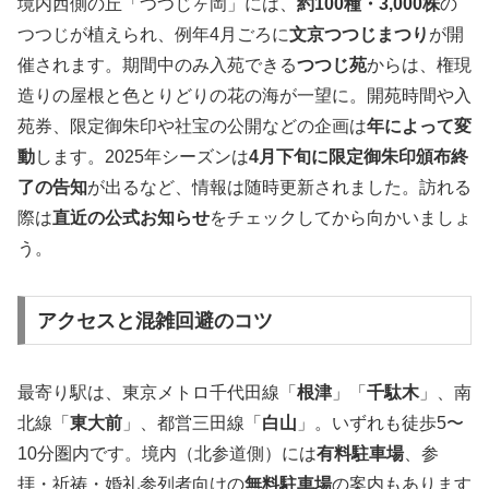
境内西側の丘「つつじヶ岡」には、
約100種・3,000株
の
つつじが植えられ、例年4月ごろに
文京つつじまつり
が開
催されます。期間中のみ入苑できる
つつじ苑
からは、権現
造りの屋根と色とりどりの花の海が一望に。開苑時間や入
苑券、限定御朱印や社宝の公開などの企画は
年によって変
動
します。2025年シーズンは
4月下旬に限定御朱印頒布終
了の告知
が出るなど、情報は随時更新されました。訪れる
際は
直近の公式お知らせ
をチェックしてから向かいましょ
う。
アクセスと混雑回避のコツ
最寄り駅は、東京メトロ千代田線「
根津
」「
千駄木
」、南
北線「
東大前
」、都営三田線「
白山
」。いずれも徒歩5〜
10分圏内です。境内（北参道側）には
有料駐車場
、参
拝・祈祷・婚礼参列者向けの
無料駐車場
の案内もあります