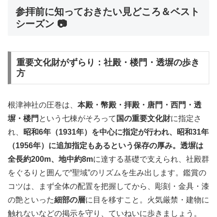
参拝前に知っておきたい見どころ＆ベスト
シーズン 📷
重要文化財がずらり：社殿・楼門・透塀の歩き
方
根津神社の圧巻は、
本殿・幣殿・拝殿・唐門・西門・透
塀・楼門
という七棟がそろって
国の重要文化財
に指定さ
れ、
昭和6年（1931年）を中心に指定が行われ、昭和31年
（1956年）に追加指定もあるという保存の厚み。透塀は
全長約200m、地中約8m
に達する基礎で支えられ、社殿群
をぐるりと囲んで“聖域”のリズムを生み出します。鑑賞の
コツは、まず全体の配置を把握してから、彫刻・金具・漆
の艶といった
細部の層
に目を移すこと。火気厳禁・建物に
触れないなどの掲示を守り、ていねいに歩きましょう。