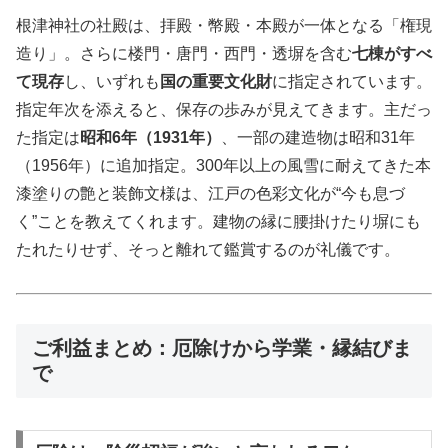
根津神社の社殿は、拝殿・幣殿・本殿が一体となる「権現
造り」。さらに楼門・唐門・西門・透塀を含む
七棟がすべ
て現存
し、いずれも
国の重要文化財
に指定されています。
指定年次を添えると、保存の歩みが見えてきます。主だっ
た指定は
昭和6年（1931年）
、一部の建造物は昭和31年
（1956年）に追加指定。300年以上の風雪に耐えてきた本
漆塗りの艶と装飾文様は、江戸の色彩文化が“今も息づ
く”ことを教えてくれます。建物の縁に腰掛けたり塀にも
たれたりせず、そっと離れて鑑賞するのが礼儀です。
ご利益まとめ：厄除けから学業・縁結びま
で