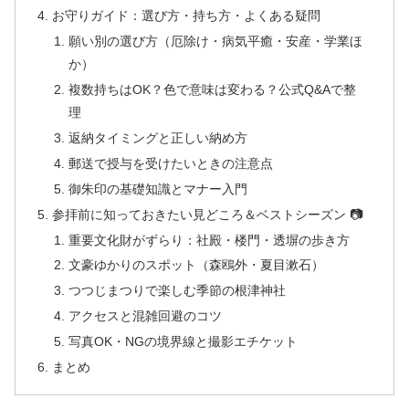
お守りガイド：選び方・持ち方・よくある疑問
願い別の選び方（厄除け・病気平癒・安産・学業ほ
か）
複数持ちはOK？色で意味は変わる？公式Q&Aで整
理
返納タイミングと正しい納め方
郵送で授与を受けたいときの注意点
御朱印の基礎知識とマナー入門
参拝前に知っておきたい見どころ＆ベストシーズン 📷
重要文化財がずらり：社殿・楼門・透塀の歩き方
文豪ゆかりのスポット（森鴎外・夏目漱石）
つつじまつりで楽しむ季節の根津神社
アクセスと混雑回避のコツ
写真OK・NGの境界線と撮影エチケット
まとめ