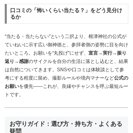
口コミの「怖いくらい当たる？」をどう見分け
るか
“当たる・当たらない”という二択より、根津神社の公式が
ていねいに示す広い御神徳と、参拝者側の姿勢に目を向け
たいところ。お願いを“丸投げ”にせず、
宣言→実行→振り
返り→感謝
のサイクルを自分の生活に落とし込むと、結果
は自然についてきます。SNSや口コミは体験談として参
考にする程度に留め、撮影ルールや境内マナーなど
公式の
お願い
を優先――これが、良縁やチャンスを呼ぶ最短ルー
トです。
お守りガイド：選び方・持ち方・よくある
疑問