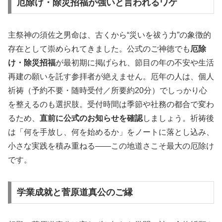
厄除け・除災招福が強いと言われるワケ
主祭神の須佐之男命は、古くから“災いを祓う力”の象徴的
存在として崇められてきました。公式のご神徳でも
厄除
け・除災招福
が最初期に掲げられ、節目の年の不安や生活
再建の願いを託す参拝者が絶えません。厄年の人は、個人
祈祷（予約不要・随時受付／所要約20分）でしっかり心
を整えるのも選択肢。受付時間は季節や社務の都合で変わ
るため、
直前に公式のお知らせを確認
しましょう。祈祷後
は「何を手放し、何を始めるか」をノートに落とし込み、
小さな実践を積み重ねる――この地道さこそ最大の厄除け
です。
学業成就と菅原道真公のご縁