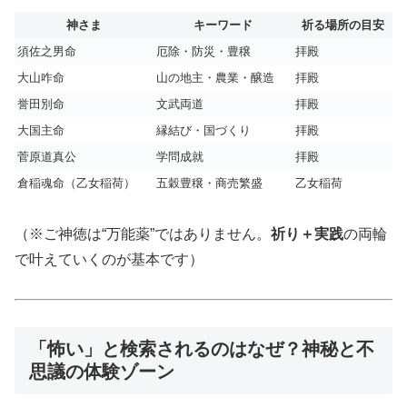
神さま
キーワード
祈る場所の目安
須佐之男命
厄除・防災・豊穣
拝殿
大山咋命
山の地主・農業・醸造
拝殿
誉田別命
文武両道
拝殿
大国主命
縁結び・国づくり
拝殿
菅原道真公
学問成就
拝殿
倉稲魂命（乙女稲荷）
五穀豊穣・商売繁盛
乙女稲荷
（※ご神徳は“万能薬”ではありません。
祈り＋実践
の両輪
で叶えていくのが基本です）
「怖い」と検索されるのはなぜ？神秘と不
思議の体験ゾーン