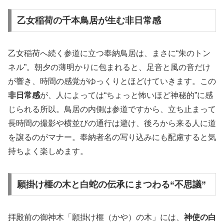
乙女稲荷の千本鳥居が生む非日常感
乙女稲荷へ続く参道に立つ奉納鳥居は、まさに“朱のトン
ネル”。朝夕の薄明かりに包まれると、足音と風の音だけ
が響き、時間の感覚がゆっくりとほどけていきます。この
非日常感
が、人によっては“ちょっと怖いほど神秘的”に感
じられる所以。鳥居の内側は参道ですから、立ち止まって
長時間の撮影や横並びの通行は避け、後ろから来る人に道
を譲るのがマナー。奉納者名の写り込みにも配慮すると気
持ちよく楽しめます。
願掛け榧の木と白蛇の伝承にまつわる“不思議”
拝殿前の御神木「願掛け榧（かや）の木」には、
神使の白