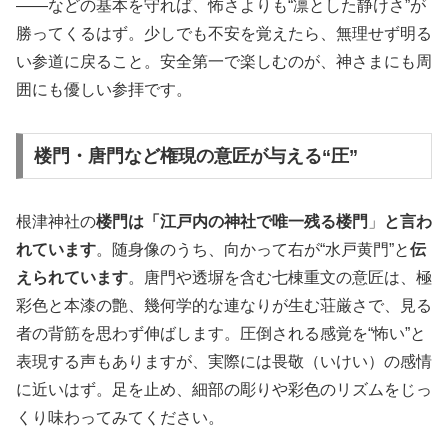
――などの基本を守れば、怖さよりも“凛とした静けさ”が
勝ってくるはず。少しでも不安を覚えたら、無理せず明る
い参道に戻ること。安全第一で楽しむのが、神さまにも周
囲にも優しい参拝です。
楼門・唐門など権現の意匠が与える“圧”
根津神社の
楼門は「江戸内の神社で唯一残る楼門
」
と言わ
れています
。随身像のうち、向かって右が“水戸黄門”と
伝
えられています
。唐門や透塀を含む七棟重文の意匠は、極
彩色と本漆の艶、幾何学的な連なりが生む荘厳さで、見る
者の背筋を思わず伸ばします。圧倒される感覚を“怖い”と
表現する声もありますが、実際には畏敬（いけい）の感情
に近いはず。足を止め、細部の彫りや彩色のリズムをじっ
くり味わってみてください。