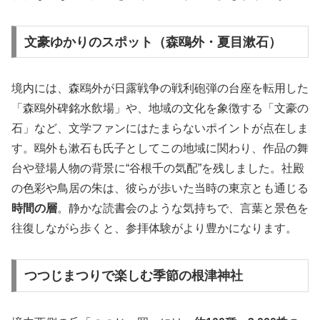
文豪ゆかりのスポット（森鴎外・夏目漱石）
境内には、森鴎外が日露戦争の戦利砲弾の台座を転用した
「森鴎外碑銘水飲場」や、地域の文化を象徴する「文豪の
石」など、文学ファンにはたまらないポイントが点在しま
す。鴎外も漱石も氏子としてこの地域に関わり、作品の舞
台や登場人物の背景に“谷根千の気配”を残しました。社殿
の色彩や鳥居の朱は、彼らが歩いた当時の東京とも通じる
時間の層
。静かな読書会のような気持ちで、言葉と景色を
往復しながら歩くと、参拝体験がより豊かになります。
つつじまつりで楽しむ季節の根津神社