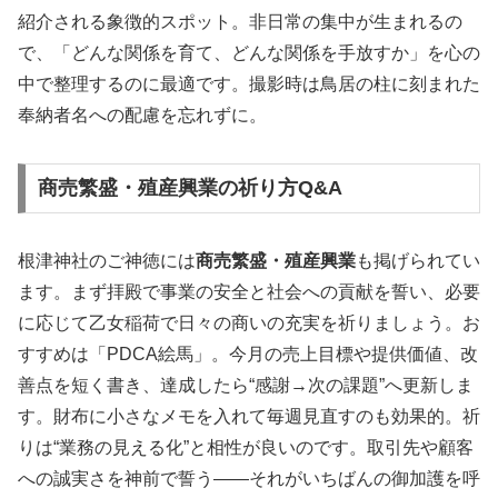
紹介される象徴的スポット。非日常の集中が生まれるの
で、「どんな関係を育て、どんな関係を手放すか」を心の
中で整理するのに最適です。撮影時は鳥居の柱に刻まれた
奉納者名への配慮を忘れずに。
商売繁盛・殖産興業の祈り方Q&A
根津神社のご神徳には
商売繁盛・殖産興業
も掲げられてい
ます。まず拝殿で事業の安全と社会への貢献を誓い、必要
に応じて乙女稲荷で日々の商いの充実を祈りましょう。お
すすめは「PDCA絵馬」。今月の売上目標や提供価値、改
善点を短く書き、達成したら“感謝→次の課題”へ更新しま
す。財布に小さなメモを入れて毎週見直すのも効果的。祈
りは“業務の見える化”と相性が良いのです。取引先や顧客
への誠実さを神前で誓う――それがいちばんの御加護を呼