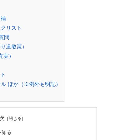
候補
ックリスト
質問
寄り道散策）
充実）
ント
ル ほか（※例外も明記）
次
を知る