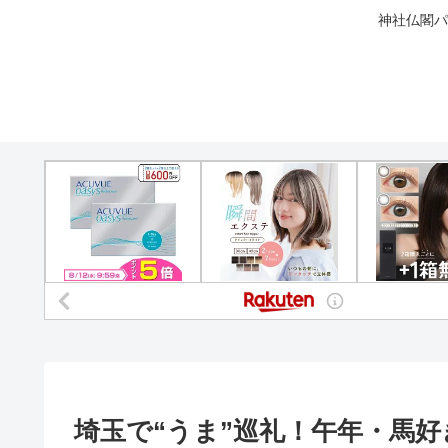
神社仏閣パ
埼玉で“うま”巡礼！午年・馬