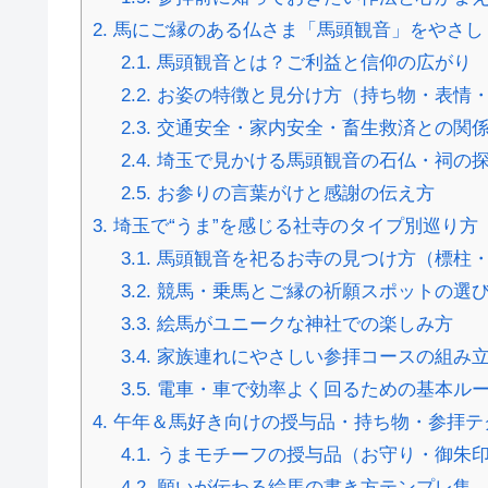
2.
馬にご縁のある仏さま「馬頭観音」をやさし
2.1.
馬頭観音とは？ご利益と信仰の広がり
2.2.
お姿の特徴と見分け方（持ち物・表情
2.3.
交通安全・家内安全・畜生救済との関
2.4.
埼玉で見かける馬頭観音の石仏・祠の
2.5.
お参りの言葉がけと感謝の伝え方
3.
埼玉で“うま”を感じる社寺のタイプ別巡り方
3.1.
馬頭観音を祀るお寺の見つけ方（標柱
3.2.
競馬・乗馬とご縁の祈願スポットの選
3.3.
絵馬がユニークな神社での楽しみ方
3.4.
家族連れにやさしい参拝コースの組み
3.5.
電車・車で効率よく回るための基本ル
4.
午年＆馬好き向けの授与品・持ち物・参拝テ
4.1.
うまモチーフの授与品（お守り・御朱印
4.2.
願いが伝わる絵馬の書き方テンプレ集