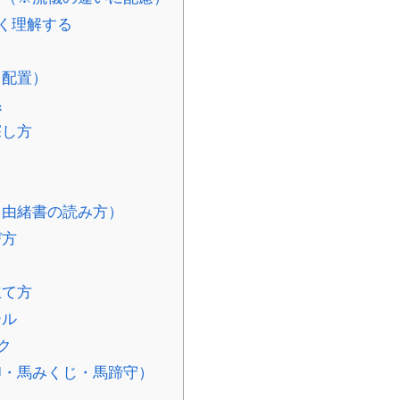
く理解する
・配置）
係
探し方
・由緒書の読み方）
び方
立て方
ール
ク
・馬みくじ・馬蹄守）