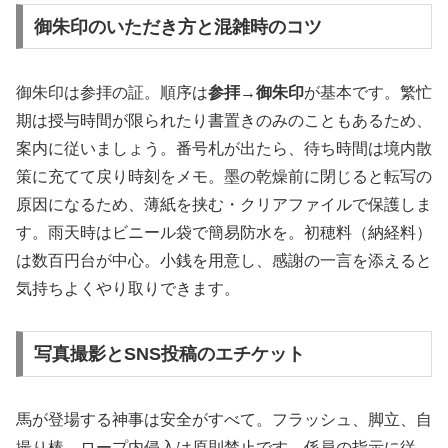
御朱印のいただき方と混雑時のコツ
御朱印は参拝の証。順序は
参拝→御朱印
が基本です。繁忙
期は授与時間が限られたり書置きのみのこともあるため、
案内に従いましょう。番号札が出たら、待ち時間は境内散
策に充てて戻り時刻をメモ。墨の乾燥前に閉じると転写の
原因になるため、薄紙を挟む・クリアファイルで保護しま
す。雨天時はビニール袋で簡易防水を。初穂料（納経料）
は数百円台が中心。小銭を用意し、感謝の一言を添えると
気持ちよくやり取りできます。
写真撮影とSNS投稿のエチケット
馬が登場する神事は安全がすべて。フラッシュ、脚立、自
撮り棒、ロープ内侵入は原則禁止です。係員の指示に従