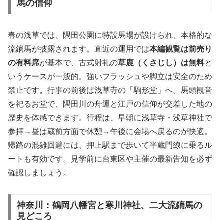
馬の信仰
春の浅草では、隅田公園に特設馬場が設けられ、本格的な
流鏑馬が披露されます。直近の運用では
本編観覧は前売り
の有料席
が基本で、古式射礼の
草鹿（くさじし）は無料
と
いうケースが一般的。強いフラッシュや脚立は安全のため
禁止です。行事の前後は浅草寺の「駒形堂」へ。馬頭観音
を祀るお堂で、隅田川の舟運と江戸の信仰が交差した地の
歴史を体感できます。行程は、早朝に浅草寺・浅草神社で
参拝→昼は蔵前方面で休憩→午後に会場へ戻るのが快適。
帰路の混雑回避には、押上駅まで歩いて半蔵門線に乗るル
ートも有効です。見学前に台東区や主催の最新告知を必ず
確認しましょう。
神奈川：鶴岡八幡宮と寒川神社、二大流鏑馬の
見どころ