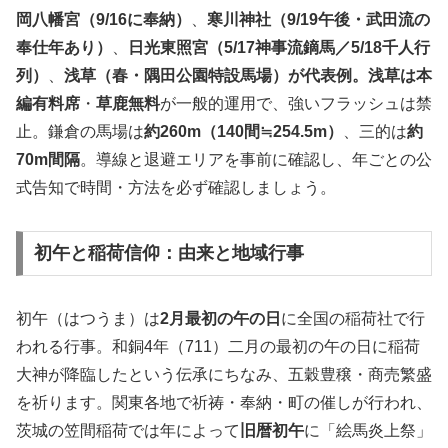
岡八幡宮（9/16に奉納）
、
寒川神社（9/19午後・武田流の
奉仕年あり）
、
日光東照宮（5/17神事流鏑馬／5/18千人行
列）
、
浅草（春・隅田公園特設馬場）が代表例。浅草は本
編有料席
・
草鹿無料
が一般的運用で、強いフラッシュは禁
止。鎌倉の馬場は
約260m（140間≒254.5m）
、三的は
約
70m間隔
。導線と退避エリアを事前に確認し、年ごとの公
式告知で時間・方法を必ず確認しましょう。
初午と稲荷信仰：由来と地域行事
初午（はつうま）は
2月最初の午の日
に全国の稲荷社で行
われる行事。和銅4年（711）二月の最初の午の日に稲荷
大神が降臨したという伝承にちなみ、五穀豊穣・商売繁盛
を祈ります。関東各地で祈祷・奉納・町の催しが行われ、
茨城の笠間稲荷では年によって
旧暦初午
に「絵馬炎上祭」