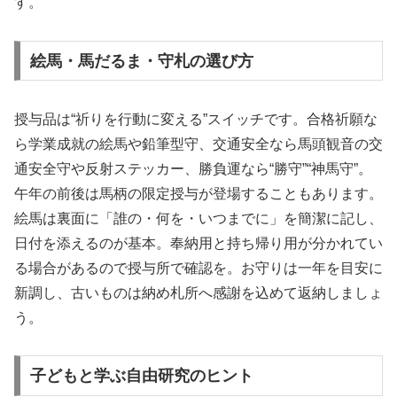
す。
絵馬・馬だるま・守札の選び方
授与品は“祈りを行動に変える”スイッチです。合格祈願な
ら学業成就の絵馬や鉛筆型守、交通安全なら馬頭観音の交
通安全守や反射ステッカー、勝負運なら“勝守”“神馬守”。
午年の前後は馬柄の限定授与が登場することもあります。
絵馬は裏面に「誰の・何を・いつまでに」を簡潔に記し、
日付を添えるのが基本。奉納用と持ち帰り用が分かれてい
る場合があるので授与所で確認を。お守りは一年を目安に
新調し、古いものは納め札所へ感謝を込めて返納しましょ
う。
子どもと学ぶ自由研究のヒント