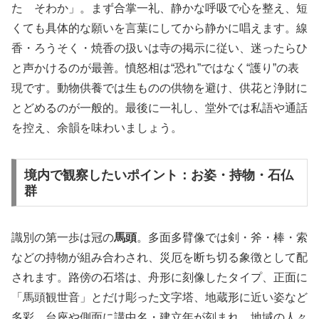
た そわか」。まず合掌一礼、静かな呼吸で心を整え、短
くても具体的な願いを言葉にしてから静かに唱えます。線
香・ろうそく・焼香の扱いは寺の掲示に従い、迷ったらひ
と声かけるのが最善。憤怒相は“恐れ”ではなく“護り”の表
現です。動物供養では生ものの供物を避け、供花と浄財に
とどめるのが一般的。最後に一礼し、堂外では私語や通話
を控え、余韻を味わいましょう。
境内で観察したいポイント：お姿・持物・石仏
群
識別の第一歩は冠の
馬頭
。多面多臂像では剣・斧・棒・索
などの持物が組み合わされ、災厄を断ち切る象徴として配
されます。路傍の石塔は、舟形に刻像したタイプ、正面に
「馬頭観世音」とだけ彫った文字塔、地蔵形に近い姿など
多彩。台座や側面に講中名・建立年が刻まれ、地域の人々