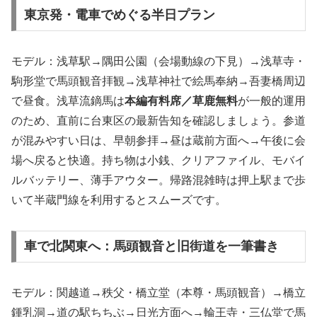
東京発・電車でめぐる半日プラン
モデル：浅草駅→隅田公園（会場動線の下見）→浅草寺・
駒形堂で馬頭観音拝観→浅草神社で絵馬奉納→吾妻橋周辺
で昼食。浅草流鏑馬は
本編有料席／草鹿無料
が一般的運用
のため、直前に台東区の最新告知を確認しましょう。参道
が混みやすい日は、早朝参拝→昼は蔵前方面へ→午後に会
場へ戻ると快適。持ち物は小銭、クリアファイル、モバイ
ルバッテリー、薄手アウター。帰路混雑時は押上駅まで歩
いて半蔵門線を利用するとスムーズです。
車で北関東へ：馬頭観音と旧街道を一筆書き
モデル：関越道→秩父・橋立堂（本尊・馬頭観音）→橋立
鍾乳洞→道の駅ちちぶ→日光方面へ→輪王寺・三仏堂で馬