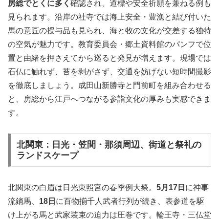
房総でとくに多く
確認され、道標や安全祈願を兼ねる例も
見られます。沿岸の社寺では海上安全・豊漁と結び付いた
馬の意匠の授与品も見られ、海と牧の文化が交差する独特
の空気が魅力です。教育委員会・郷土資料館のパンフで位
置と由緒を押さえてから巡ると発見が増えます。現場では
石仏に触れず、苔を剥がさず、交通を妨げない短時間撮影
を徹底しましょう。成田山新勝寺と門前町を組み合わせる
と、房総から江戸へつながる参詣文化の厚みも実感できま
す。
北関東：日光・笠間・那須周辺、街道と祭礼の
ランドスケープ
北関東の白眉は日光東照宮の春季例大祭。
5月17日
に神事
流鏑馬、
18日
に百物揃千人武者行列が続き、表参道を駆
け上がる馬と武家装束の迫力は圧巻です。輪王寺・三仏堂