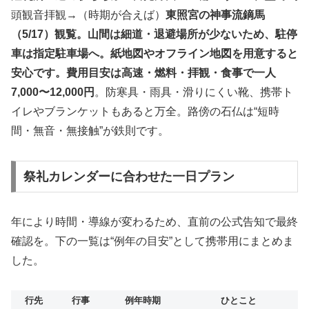
頭観音拝観→（時期が合えば）
東照宮の神事流鏑馬
（5/17）観覧。山間は細道・退避場所が少ないため、駐停
車は指定駐車場へ。紙地図やオフライン地図を用意すると
安心です。費用目安は高速・燃料・拝観・食事で一人
7,000〜12,000円
。防寒具・雨具・滑りにくい靴、携帯ト
イレやブランケットもあると万全。路傍の石仏は“短時
間・無音・無接触”が鉄則です。
祭礼カレンダーに合わせた一日プラン
年により時間・導線が変わるため、直前の公式告知で最終
確認を。下の一覧は“例年の目安”として携帯用にまとめま
した。
行先
行事
例年時期
ひとこと