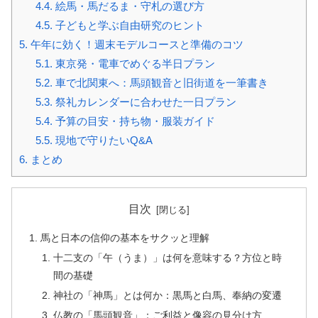
4.4.
絵馬・馬だるま・守札の選び方
4.5.
子どもと学ぶ自由研究のヒント
5.
午年に効く！週末モデルコースと準備のコツ
5.1.
東京発・電車でめぐる半日プラン
5.2.
車で北関東へ：馬頭観音と旧街道を一筆書き
5.3.
祭礼カレンダーに合わせた一日プラン
5.4.
予算の目安・持ち物・服装ガイド
5.5.
現地で守りたいQ&A
6.
まとめ
目次
馬と日本の信仰の基本をサクッと理解
十二支の「午（うま）」は何を意味する？方位と時
間の基礎
神社の「神馬」とは何か：黒馬と白馬、奉納の変遷
仏教の「馬頭観音」：ご利益と像容の見分け方