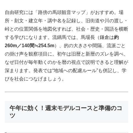
自由研究には「路傍の馬頭観音マップ」がおすすめ。場
所・刻文・建立年・講中名を記録し、旧街道や川の渡し・
峠との位置関係を地図化すれば、社会・歴史・国語を横断
する学びになります。流鏑馬では、馬場長（鎌倉は
約
260m／140間≒254.5m
）、的の大きさや間隔、流派ごと
の掛け声を観察項目に。初午は旧暦と新暦のズレを調べ、
なぜ日付が毎年動くのかを暦の視点で説明できると理解が
深まります。発表では“地域への配慮ルール”も併記し、学
びを社会につなげましょう。
午年に効く！週末モデルコースと準備のコ
ツ