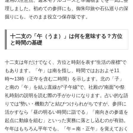
運用の注意点、週末モデルコースと準備物までを一気に整
理しました。初めての参拝にも、御朱印旅や石仏巡りの深
掘りにも、そのまま役立つ保存版です。
十二支の「午（うま）」は何を意味する？方位
と時間の基礎
十二支は年だけでなく、方位と時刻を表す“生活の座標”で
もあります。「午」は南を指し、時間ではおおよそ11
時〜13時（正午を含む二時間）を示します。北の「子」
と南の「午」を結ぶ直線が“子午線”で、社殿の“南面”や祭
礼時刻の説明を読む際の手がかりになります。占い的な語
りでは“勢い・機動力”と結びつけられがちですが、参拝に
活かすなら「昼の明るい時間に詣でる」「南向きの参道を
起点に動線を組む」といった実務に落とし込むのが有効。
午年はもちろん平年でも、「午＝南・正午」を覚えておく