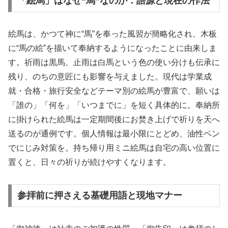
「絵馬」はなぜ“馬”なのか：語源と現在の作法
絵馬は、かつて神に“馬”を奉った風習が簡略化され、木板
に“馬の絵”を描いて奉納するようになったことに由来しま
す。祈雨は黒馬、止雨は白馬という色の使い分けも伝承に
残り、のちの意匠にも影響を与えました。現代は学業成
就・合格・旅行安全などテーマ別の絵馬が豊富で、願いは
「誰の」「何を」「いつまでに」を短く具体的に。奉納所
に掛けられた絵馬は一定期間後にお焚き上げで祈りを天へ
送るのが通例です。個人情報は最小限にとどめ、油性ペン
でにじみ対策を。持ち帰り用ミニ絵馬は自宅の高い位置に
置くと、日々の祈りが続けやすくなります。
参拝前に押さえる基礎用語と現地マナー