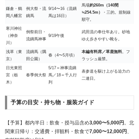
馬場
約260m（140間
鎌倉・鶴
例大祭・流
9/14〜16（流鏑
≒254.5m）
・三的。規制線
岡八幡宮
鏑馬
馬は16日）
順守。
寒川神社
例祭前日・
武田流の奉仕年あり。砂地
（神奈
9/19午後
流鏑馬神事
ゆえ歩きやすい靴を。
川）
浅草（東
流鏑馬（隅
本編有料席／草鹿無料
。フ
春（4〜5月頃）
京）
田公園）
ラッシュ厳禁。
日光東照
5/17＝神事流鏑
表参道を駆け上がる迫力の
宮（栃
春季例大祭
馬／18＝千人行
二連日。
木）
列
予算の目安・持ち物・服装ガイド
【予算】都内半日：飲食・授与品含め
3,000〜5,000円
。北
関東日帰り：交通費・拝観料・飲食で
7,000〜12,000円
、