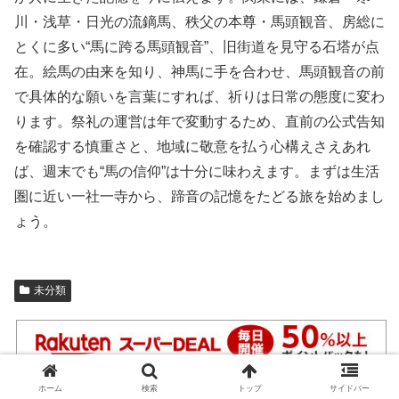
川・浅草・日光の流鏑馬、秩父の本尊・馬頭観音、房総に
とくに多い“馬に跨る馬頭観音”、旧街道を見守る石塔が点
在。絵馬の由来を知り、神馬に手を合わせ、馬頭観音の前
で具体的な願いを言葉にすれば、祈りは日常の態度に変わ
ります。祭礼の運営は年で変動するため、直前の公式告知
を確認する慎重さと、地域に敬意を払う心構えさえあれ
ば、週末でも“馬の信仰”は十分に味わえます。まずは生活
圏に近い一社一寺から、蹄音の記憶をたどる旅を始めまし
ょう。
未分類
ホーム
検索
トップ
サイドバー