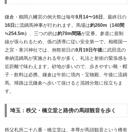
鎌倉・鶴岡八幡宮の例大祭は毎年
9月14〜16日
。最終日の
16日
に流鏑馬神事が行われます。馬場は
約260m（140間
≒254.5m）
、三つの的は
約70m間隔
が定番。参道に規制
線が張られるため、係の誘導に従い安全第一で。相模国一
之宮・寒川神社では、例祭前日の
9月19日午後
に武田流の
奉納流鏑馬が実施される年が多く、礼法と射術の緊張感を
近距離で味わえます。砂地が多いので、歩きやすい靴・帽
子・飲料は必携。鎌倉は午前に境内・宝物殿、午後に流鏑
馬、帰路は北鎌倉へ歩いて抜けると混雑分散に役立ちま
す。
埼玉：秩父・橋立堂と路傍の馬頭観音を歩く
秩父札所二十八番・橋立堂は、本尊が馬頭観音という稀有