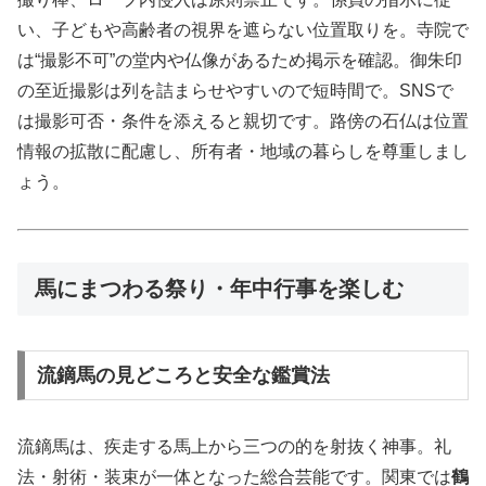
い、子どもや高齢者の視界を遮らない位置取りを。寺院で
は“撮影不可”の堂内や仏像があるため掲示を確認。御朱印
の至近撮影は列を詰まらせやすいので短時間で。SNSで
は撮影可否・条件を添えると親切です。路傍の石仏は位置
情報の拡散に配慮し、所有者・地域の暮らしを尊重しまし
ょう。
馬にまつわる祭り・年中行事を楽しむ
流鏑馬の見どころと安全な鑑賞法
流鏑馬は、疾走する馬上から三つの的を射抜く神事。礼
法・射術・装束が一体となった総合芸能です。関東では
鶴