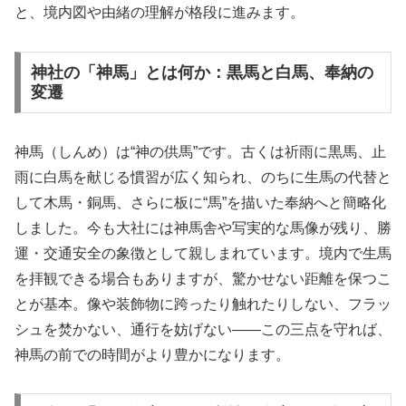
と、境内図や由緒の理解が格段に進みます。
神社の「神馬」とは何か：黒馬と白馬、奉納の
変遷
神馬（しんめ）は“神の供馬”です。古くは祈雨に黒馬、止
雨に白馬を献じる慣習が広く知られ、のちに生馬の代替と
して木馬・銅馬、さらに板に“馬”を描いた奉納へと簡略化
しました。今も大社には神馬舎や写実的な馬像が残り、勝
運・交通安全の象徴として親しまれています。境内で生馬
を拝観できる場合もありますが、驚かせない距離を保つこ
とが基本。像や装飾物に跨ったり触れたりしない、フラッ
シュを焚かない、通行を妨げない——この三点を守れば、
神馬の前での時間がより豊かになります。