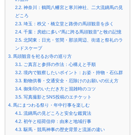
2.2.
神奈川：鶴岡八幡宮と寒川神社、二大流鏑馬の見
どころ
2.3.
埼玉：秩父・橋立堂と路傍の馬頭観音を歩く
2.4.
千葉：房総に多い“馬に跨る馬頭観音”と牧の記憶
2.5.
北関東：日光・笠間・那須周辺、街道と祭礼のラ
ンドスケープ
3.
馬頭観音を祀るお寺の巡り方
3.1.
ご真言と参拝の作法：心構えと手順
3.2.
境内で観察したいポイント：お姿・持物・石仏群
3.3.
動物供養・交通安全・厄除けのお願いの伝え方
3.4.
御朱印のいただき方と混雑時のコツ
3.5.
写真撮影とSNS投稿のエチケット
4.
馬にまつわる祭り・年中行事を楽しむ
4.1.
流鏑馬の見どころと安全な鑑賞法
4.2.
初午と稲荷信仰：由来と地域行事
4.3.
駆馬・競馬神事の歴史背景と流派の違い