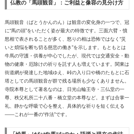
仏教の「馬頭観音」：ご利益と像容の見分け方
馬頭観音（ばとうかんのん）は観音の変化身の一つで、冠
に“馬の頭”をいただく姿が最大の特徴です。三面六臂・憤
怒相で表されることが多く、怒りの相は恐怖ではなく“災
いと煩悩を断ち切る慈悲の働き”を示します。もともとは
牛馬の守護・供養が中心でしたが、現代では交通安全・動
物の健康・厄除けの祈りを託す人も増えています。関東は
街道網が発達した地域ゆえ、峠の入り口や橋のたもとに石
塔としての馬頭観音が群で残る場所も少なくありません。
寺院本尊として著名なのは、日光山輪王寺・三仏堂の一
尊、秩父札所二十八番・橋立堂の本尊など。まずは合掌一
礼、静かな呼吸で心を整え、具体的な祈りを短く伝える
——これが一番の“作法”です。