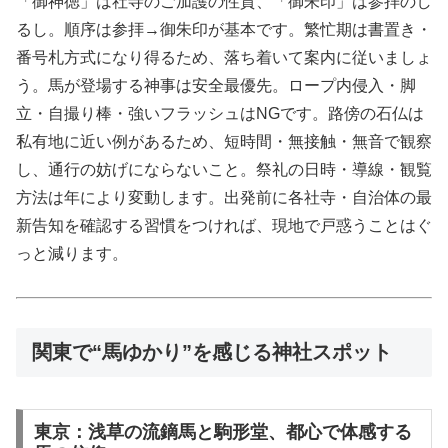
「御神徳」は社寺のご加護の性質、「御朱印」は参拝のし
るし。順序は参拝→御朱印が基本です。繁忙期は書置き・
番号札方式になり得るため、落ち着いて案内に従いましょ
う。馬が登場する神事は安全最優先。ロープ内侵入・脚
立・自撮り棒・強いフラッシュはNGです。路傍の石仏は
私有地に近い例があるため、短時間・無接触・無音で観察
し、通行の妨げにならないこと。祭礼の日時・導線・観覧
方法は年により変動します。出発前に各社寺・自治体の最
新告知を確認する習慣をつければ、現地で戸惑うことはぐ
っと減ります。
関東で“馬ゆかり”を感じる神社スポット
東京：浅草の流鏑馬と駒形堂、都心で体感する