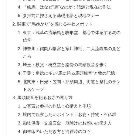
「絵馬」はなぜ“馬”なのか：語源と現在の作法
参拝前に押さえる基礎用語と現地マナー
関東で“馬ゆかり”を感じる神社スポット
東京：浅草の流鏑馬と駒形堂、都心で体感する馬の
信仰
神奈川：鶴岡八幡宮と寒川神社、二大流鏑馬の見ど
ころ
埼玉：秩父・橋立堂と路傍の馬頭観音を歩く
千葉：房総に多い“馬に跨る馬頭観音”と牧の記憶
北関東：日光・笠間・那須周辺、街道と祭礼のラン
ドスケープ
馬頭観音を祀るお寺の巡り方
ご真言と参拝の作法：心構えと手順
境内で観察したいポイント：お姿・持物・石仏群
動物供養・交通安全・厄除けのお願いの伝え方
御朱印のいただき方と混雑時のコツ