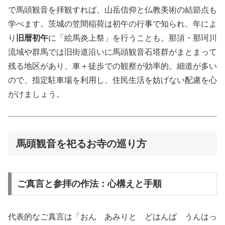
で馬頭観音を拝観すれば、山岳信仰と仏教美術の結節点も
学べます。茨城の笠間稲荷は初午の行事で知られ、年によ
り
旧暦初午
に「絵馬炎上祭」を行うことも。那須・那珂川
流域や群馬では旧街道沿いに馬頭観音石塔群がまとまって
残る地区があり、車＋徒歩での観察が効率的。細道が多い
ので、指定駐車場を利用し、住民生活を妨げない配慮を心
がけましょう。
馬頭観音を祀るお寺の巡り方
ご真言と参拝の作法：心構えと手順
代表的なご真言は「おん あみりと どはんば うんはっ