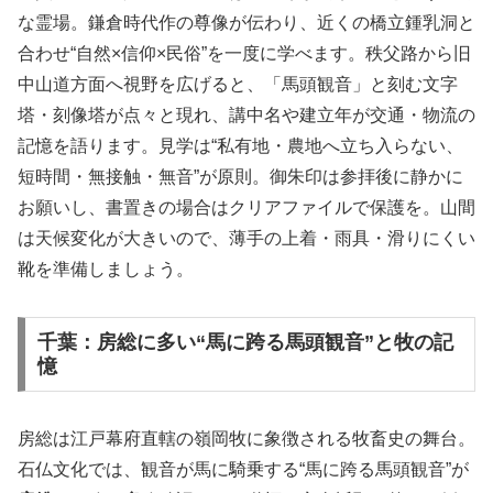
な霊場。鎌倉時代作の尊像が伝わり、近くの橋立鍾乳洞と
合わせ“自然×信仰×民俗”を一度に学べます。秩父路から旧
中山道方面へ視野を広げると、「馬頭観音」と刻む文字
塔・刻像塔が点々と現れ、講中名や建立年が交通・物流の
記憶を語ります。見学は“私有地・農地へ立ち入らない、
短時間・無接触・無音”が原則。御朱印は参拝後に静かに
お願いし、書置きの場合はクリアファイルで保護を。山間
は天候変化が大きいので、薄手の上着・雨具・滑りにくい
靴を準備しましょう。
千葉：房総に多い“馬に跨る馬頭観音”と牧の記
憶
房総は江戸幕府直轄の嶺岡牧に象徴される牧畜史の舞台。
石仏文化では、観音が馬に騎乗する“馬に跨る馬頭観音”が