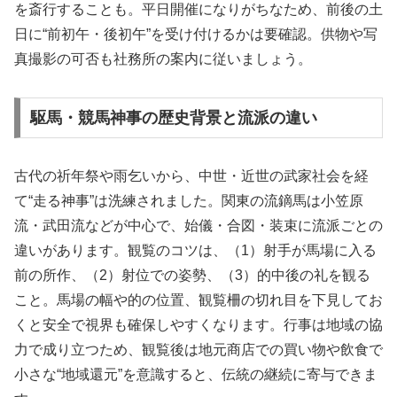
を斎行することも。平日開催になりがちなため、前後の土
日に“前初午・後初午”を受け付けるかは要確認。供物や写
真撮影の可否も社務所の案内に従いましょう。
駆馬・競馬神事の歴史背景と流派の違い
古代の祈年祭や雨乞いから、中世・近世の武家社会を経
て“走る神事”は洗練されました。関東の流鏑馬は小笠原
流・武田流などが中心で、始儀・合図・装束に流派ごとの
違いがあります。観覧のコツは、（1）射手が馬場に入る
前の所作、（2）射位での姿勢、（3）的中後の礼を観る
こと。馬場の幅や的の位置、観覧柵の切れ目を下見してお
くと安全で視界も確保しやすくなります。行事は地域の協
力で成り立つため、観覧後は地元商店での買い物や飲食で
小さな“地域還元”を意識すると、伝統の継続に寄与できま