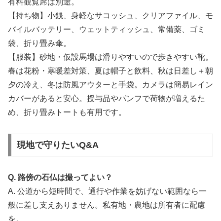
有料観覧席は別途。
【持ち物】小銭、身軽なサコッシュ、クリアファイル、モ
バイルバッテリー、ウェットティッシュ、常備薬、ゴミ
袋、折り畳み傘。
【服装】砂地・仮設馬場は滑りやすいので歩きやすい靴。
春は花粉・寒暖差対策、夏は帽子と飲料、秋は日差し＋朝
夕の冷え、冬は防風アウターと手袋。カメラは簡易レイン
カバーがあると安心。授与品やパンフで荷物が増えるた
め、折り畳みトートも有用です。
現地で守りたいQ&A
Q. 路傍の石仏は撮ってよい？
A. 公道から短時間で、通行や作業を妨げない範囲なら一
般に差し支えありません。私有地・農地は所有者に配慮
を。