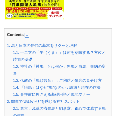
Contents
1.
馬と日本の信仰の基本をサクッと理解
1.1.
十二支の「午（うま）」は何を意味する？方位と
時間の基礎
1.2.
神社の「神馬」とは何か：黒馬と白馬、奉納の変
遷
1.3.
仏教の「馬頭観音」：ご利益と像容の見分け方
1.4.
「絵馬」はなぜ“馬”なのか：語源と現在の作法
1.5.
参拝前に押さえる基礎用語と現地マナー
2.
関東で“馬ゆかり”を感じる神社スポット
2.1.
東京：浅草の流鏑馬と駒形堂、都心で体感する馬
の信仰