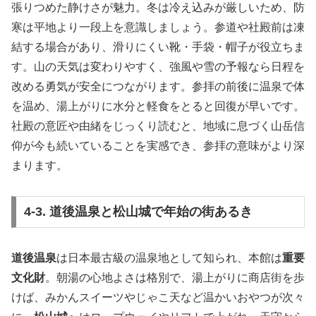
張りつめた静けさが魅力。冬は冷え込みが厳しいため、防
寒は平地より一段上を意識しましょう。参道や社殿前は凍
結する場合があり、滑りにくい靴・手袋・帽子が役立ちま
す。山の天気は変わりやすく、強風や雪の予報なら日程を
改める勇気が安全につながります。参拝の前後に温泉で体
を温め、湯上がりに水分と軽食をとると回復が早いです。
社殿の意匠や由緒をじっくり読むと、地域に息づく山岳信
仰が今も続いていることを実感でき、参拝の意味がより深
まります。
4-3. 道後温泉と松山城で年始の街あるき
道後温泉
は日本最古級の温泉地として知られ、本館は
重要
文化財
。朝湯の心地よさは格別で、湯上がりに商店街を歩
けば、みかんスイーツやじゃこ天など温かいおやつが次々