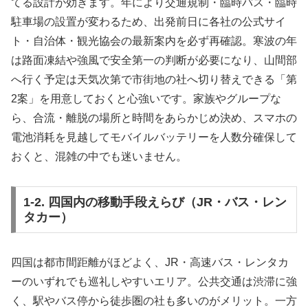
てる設計が効きます。年により交通規制・臨時バス・臨時
駐車場の設置が変わるため、出発前日に各社の公式サイ
ト・自治体・観光協会の最新案内を必ず再確認。寒波の年
は路面凍結や強風で安全第一の判断が必要になり、山間部
へ行く予定は天気次第で市街地の社へ切り替えできる「第
2案」を用意しておくと心強いです。家族やグループな
ら、合流・離脱の場所と時間をあらかじめ決め、スマホの
電池消耗を見越してモバイルバッテリーを人数分確保して
おくと、混雑の中でも迷いません。
1-2. 四国内の移動手段えらび（JR・バス・レン
タカー）
四国は都市間距離がほどよく、JR・高速バス・レンタカ
ーのいずれでも巡礼しやすいエリア。公共交通は渋滞に強
く、駅やバス停から徒歩圏の社も多いのがメリット。一方