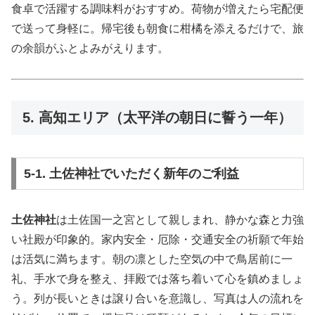
食卓で活躍する調味料がおすすめ。荷物が増えたら宅配便
で送って身軽に。帰宅後も朝食に柑橘を添えるだけで、旅
の余韻がふとよみがえります。
5. 高知エリア（太平洋の朝日に誓う一年）
5-1. 土佐神社でいただく新年のご利益
土佐神社
は土佐国一之宮として親しまれ、静かな森と力強
い社殿が印象的。家内安全・厄除・交通安全の祈願で年始
は活気に満ちます。朝の凛とした空気の中で鳥居前に一
礼、手水で身を整え、拝殿では落ち着いて心を鎮めましょ
う。列が長いときは譲り合いを意識し、写真は人の流れを