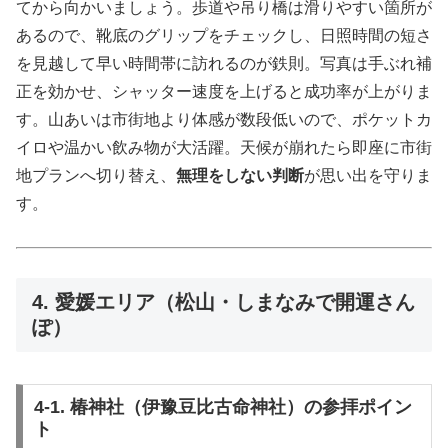
てから向かいましょう。歩道や吊り橋は滑りやすい箇所が
あるので、靴底のグリップをチェックし、日照時間の短さ
を見越して早い時間帯に訪れるのが鉄則。写真は手ぶれ補
正を効かせ、シャッター速度を上げると成功率が上がりま
す。山あいは市街地より体感が数段低いので、ポケットカ
イロや温かい飲み物が大活躍。天候が崩れたら即座に市街
地プランへ切り替え、
無理をしない判断
が思い出を守りま
す。
4. 愛媛エリア（松山・しまなみで開運さん
ぽ）
4-1. 椿神社（伊豫豆比古命神社）の参拝ポイン
ト