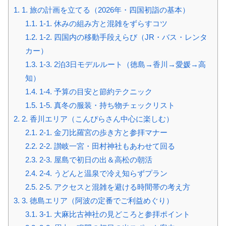
1.
1. 旅の計画を立てる（2026年・四国初詣の基本）
1.1.
1-1. 休みの組み方と混雑をずらすコツ
1.2.
1-2. 四国内の移動手段えらび（JR・バス・レンタ
カー）
1.3.
1-3. 2泊3日モデルルート（徳島→香川→愛媛→高
知）
1.4.
1-4. 予算の目安と節約テクニック
1.5.
1-5. 真冬の服装・持ち物チェックリスト
2.
2. 香川エリア（こんぴらさん中心に楽しむ）
2.1.
2-1. 金刀比羅宮の歩き方と参拝マナー
2.2.
2-2. 讃岐一宮・田村神社もあわせて回る
2.3.
2-3. 屋島で初日の出＆高松の朝活
2.4.
2-4. うどんと温泉で冷え知らずプラン
2.5.
2-5. アクセスと混雑を避ける時間帯の考え方
3.
3. 徳島エリア（阿波の定番でご利益めぐり）
3.1.
3-1. 大麻比古神社の見どころと参拝ポイント