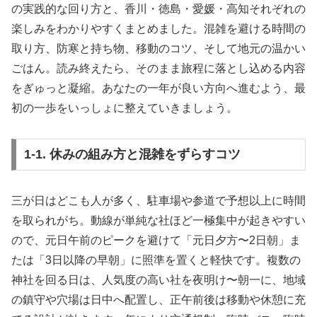
の実践的な回り方と、香川・徳島・愛媛・高知それぞれの
楽しみをわかりやすくまとめました。混雑を避ける時間の
取り方、防寒と持ち物、移動のコツ、そして地元の温かい
ごはん。読み終えたら、そのまま旅程に落とし込める内容
をぎゅっと凝縮。あなたの一年が良い方向へ進むよう、最
初の一歩をいっしょに整えていきましょう。
1-1. 休みの組み方と混雑をずらすコツ
三が日はどこも人が多く、駐車場や参道で予想以上に時間
を取られがち。動線が単純な社ほど一極集中が起きやすい
ので、元日午前のピークを避けて「元日夕方〜2日朝」ま
たは「3日以降の早朝」に照準を置くと軽快です。複数の
神社を回る日は、人気度の高い社を夜明け〜朝一に、地域
の鎮守や穴場は日中へ配置し、正午前後は移動や休憩に充