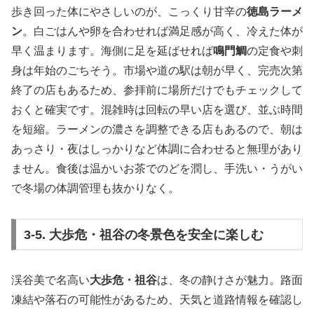
歩き回った体にやさしいのが、こっくり甘辛の
徳島ラーメ
ン
。白ごはんや卵を合わせれば満足感が高く、冷えた体が
早く温まります。海側に足を延ばせれば
鳴門鯛
の定食や刺
身は年始のごちそう。市場や道の駅は朝が早く、完売次第
終了の店もあるため、参拝前に場所だけでもチェックして
おくと確実です。混雑時は回転の早い店を選び、並ぶ時間
を短縮。ラーメンの濃さを調整できる店もあるので、朝は
あっさり・夜はしっかりなど体調に合わせると無理があり
ません。食後は温かいお茶でのどを潤し、手洗い・うがい
で冬場の体調管理も抜かりなく。
3-5. 大歩危・祖谷の冬景色を安全に楽しむ
渓谷美で名高い
大歩危・祖谷
は、冬の静けさが魅力。路面
凍結や落石の可能性があるため、天気と道路情報を確認し