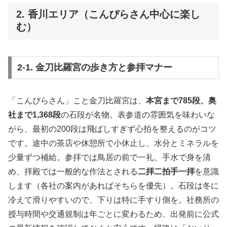
2. 香川エリア（こんぴらさん中心に楽し
む）
2-1. 金刀比羅宮の歩き方と参拝マナー
「こんぴらさん」こと金刀比羅宮は、
本宮まで785段、奥
社まで1,368段
の石段が名物。表参道の雰囲気を味わいな
がら、最初の200段は飛ばしすぎず心拍を整えるのがコツ
です。途中の茶店や休憩所で小休止し、水分とミネラルを
少量ずつ補給。参拝では鳥居の前で一礼、手水で身を清
め、拝殿では一般的な作法とされる
二拝二拍手一拝
を意識
します（各社の案内があればそちらを優先）。石段は冬に
冷えて滑りやすいので、下りは特に手すり側を。社務所の
授与時間や交通規制は年ごとに変わるため、出発前に公式