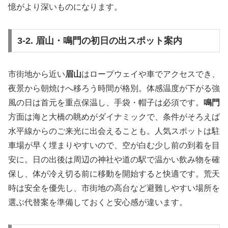
憶がより深いものになります。
3-2. 眉山・鳴門の初日の出スポット案内
市街地から近い
眉山
はロープウェイや車でアクセスでき、
夜景から朝焼けへ移ろう時間が格別。体感温度が下がる強
風の日は首元を重点保温し、手袋・帽子は必須です。
鳴門
方面は海と大橋の眺めがダイナミックで、条件がそろえば
水平線からのご来光に出会えることも。人気スポットは駐
車場が早く埋まりやすいので、空が白む少し前の到着を目
安に。日の出後は周辺の神社や道の駅で温かい飲み物を確
保し、体が冷え切る前に移動を開始すると快適です。荒天
時は安全を優先し、市街地の高台など避難しやすい場所を
選ぶ代替案を準備しておくと安心感が違います。