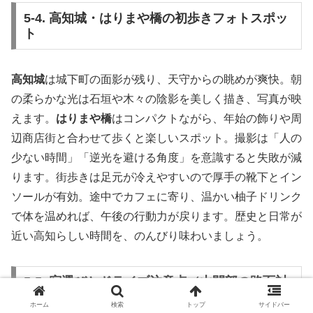
5-4. 高知城・はりまや橋の初歩きフォトスポッ
ト
高知城
は城下町の面影が残り、天守からの眺めが爽快。朝
の柔らかな光は石垣や木々の陰影を美しく描き、写真が映
えます。
はりまや橋
はコンパクトながら、年始の飾りや周
辺商店街と合わせて歩くと楽しいスポット。撮影は「人の
少ない時間」「逆光を避ける角度」を意識すると失敗が減
ります。街歩きは足元が冷えやすいので厚手の靴下とイン
ソールが有効。途中でカフェに寄り、温かい柚子ドリンク
で体を温めれば、午後の行動力が戻ります。歴史と日常が
近い高知らしい時間を、のんびり味わいましょう。
5-5. 宿選びとドライブ注意点（山間部の路面対
策）
ホーム
検索
トップ
サイドバー