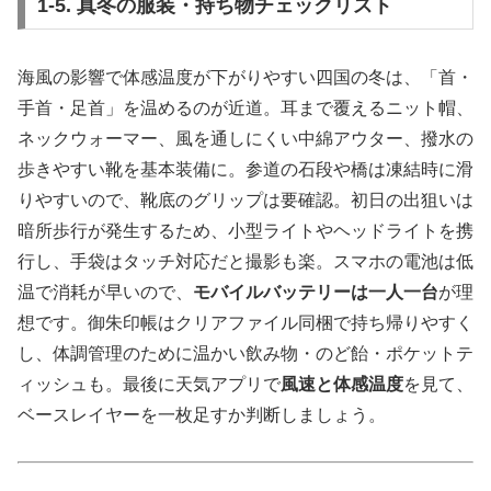
1-5. 真冬の服装・持ち物チェックリスト
海風の影響で体感温度が下がりやすい四国の冬は、「首・
手首・足首」を温めるのが近道。耳まで覆えるニット帽、
ネックウォーマー、風を通しにくい中綿アウター、撥水の
歩きやすい靴を基本装備に。参道の石段や橋は凍結時に滑
りやすいので、靴底のグリップは要確認。初日の出狙いは
暗所歩行が発生するため、小型ライトやヘッドライトを携
行し、手袋はタッチ対応だと撮影も楽。スマホの電池は低
温で消耗が早いので、
モバイルバッテリーは一人一台
が理
想です。御朱印帳はクリアファイル同梱で持ち帰りやすく
し、体調管理のために温かい飲み物・のど飴・ポケットテ
ィッシュも。最後に天気アプリで
風速と体感温度
を見て、
ベースレイヤーを一枚足すか判断しましょう。