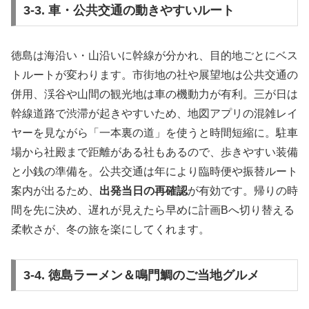
3-3. 車・公共交通の動きやすいルート
徳島は海沿い・山沿いに幹線が分かれ、目的地ごとにベス
トルートが変わります。市街地の社や展望地は公共交通の
併用、渓谷や山間の観光地は車の機動力が有利。三が日は
幹線道路で渋滞が起きやすいため、地図アプリの混雑レイ
ヤーを見ながら「一本裏の道」を使うと時間短縮に。駐車
場から社殿まで距離がある社もあるので、歩きやすい装備
と小銭の準備を。公共交通は年により臨時便や振替ルート
案内が出るため、
出発当日の再確認
が有効です。帰りの時
間を先に決め、遅れが見えたら早めに計画Bへ切り替える
柔軟さが、冬の旅を楽にしてくれます。
3-4. 徳島ラーメン＆鳴門鯛のご当地グルメ