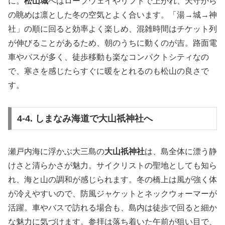
に。
松山城
へはロープウェイやリフトで上がれ、天守から
の眺めは凛とした冬の空気とよく合います。「湯→城→神
社」の順に回ると効率よく楽しめ、混雑時間はチケット列
が伸びることがあるため、朝のうちに動くのが吉。路面電
車やバスが多く、徒歩移動も楽なコンパクトシティなの
で、寒さを感じたらすぐに暖をとれるのも松山の良さで
す。
4-4. しまなみ海道で大山祇神社へ
瀬戸内海に浮かぶ大三島の
大山祇神社
は、島全体に漂う静
けさと清らかさが魅力。サイクリストの聖地としても知ら
れ、海と山の調和が感じられます。冬の橋上は風が強く体
が冷えやすいので、防風ジャケットとネックウォーマーが
活躍。車やバスで訪れる場合も、島内は徒歩で回ると細か
な魅力に気づけます。参拝は落ち着いた午前が狙い目で、