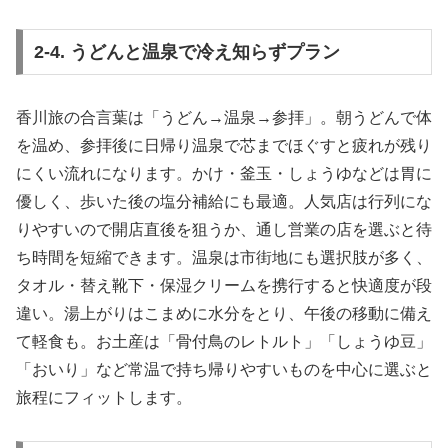
2-4. うどんと温泉で冷え知らずプラン
香川旅の合言葉は「うどん→温泉→参拝」。朝うどんで体
を温め、参拝後に日帰り温泉で芯までほぐすと疲れが残り
にくい流れになります。かけ・釜玉・しょうゆなどは胃に
優しく、歩いた後の塩分補給にも最適。人気店は行列にな
りやすいので開店直後を狙うか、通し営業の店を選ぶと待
ち時間を短縮できます。温泉は市街地にも選択肢が多く、
タオル・替え靴下・保湿クリームを携行すると快適度が段
違い。湯上がりはこまめに水分をとり、午後の移動に備え
て軽食も。お土産は「骨付鳥のレトルト」「しょうゆ豆」
「おいり」など常温で持ち帰りやすいものを中心に選ぶと
旅程にフィットします。