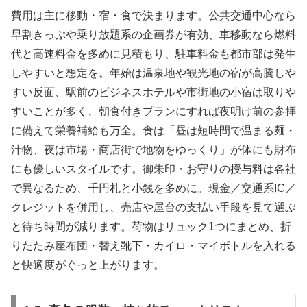
費用は主に移動・宿・食で決まります。公共交通中心なら
早割きっぷや乗り放題系の企画券が有効、車移動なら燃料
代と高速料金を多めに見積もり、駐車料金も都市部は発生
しやすいと想定を。年始は温泉地や観光地の宿が高騰しや
すい反面、駅前のビジネスホテルや市街地の小宿は取りや
すいことが多く、朝食付きプランにすれば夜明け前の参拝
に備えて栄養補給も万全。食は「昼は短時間で温まる麺・
汁物、夜は市場・商店街で地物をゆっくり」が体にも財布
にも優しいスタイルです。御朱印・お守りの授与料は各社
で異なるため、千円札と小銭を多めに。現金／交通系IC／
クレジットを併用し、売店や屋台の支払い手段を見て選ぶ
と待ち時間が減ります。荷物はリュック1つにまとめ、折
りたたみ座布団・替え靴下・カイロ・マイボトルを入れる
と快適度がぐっと上がります。