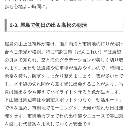
歩も心地よい時間に。
2-3. 屋島で初日の出＆高松の朝活
屋島の山上は視界が開け、瀬戸内海と市街地の灯りが溶け
合うご来光が格別。特に**談古嶺（だんこれい）**は展望
の良さで知られ、空と海のグラデーションが美しく切り取
れます。元日朝は道路や駐車場が混みやすいので、時間に
余裕を持ち、防寒をしっかり整えましょう。雲が多い日で
も、水平線の切れ間から差す光に出会えることがあり、写
真は露出をやや抑えてハイライトを守ると色が生きます。
下山後は周辺寺社や展望スポットをつなぐ「朝活ルート」
で体を温め、市街地でモーニングを。天候が荒れた日は無
理をせず、市街地カフェで日の出中継やニュースで雰囲気
を楽しむ代替案を用意しておくと安全です。