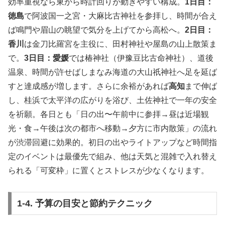
効率重視なら東から時計回りが動きやすい構成。
1日目：
徳島
で阿波国一之宮・大麻比古神社を参拝し、時間が合え
ば鳴門や眉山の眺望で気分を上げてから高松へ。
2日目：
香川
は金刀比羅宮を主役に、田村神社や屋島の山上散策ま
で。
3日目：愛媛
では椿神社（伊豫豆比古命神社）、道後
温泉、時間が許せばしまなみ海道の大山祇神社へ足を延ば
すと達成感が増します。さらに余裕があれば
高知
まで伸ば
し、桂浜で太平洋の広がりを浴び、土佐神社で一年の安全
を祈願。各日とも「日の出〜午前中に参拝→昼は近場観
光・食→午後は次の都市へ移動→夕方に市内散策」の流れ
が渋滞回避に効果的。初日の出やライトアップなど時間指
定のイベントは最優先で組み、他は天気と混雑で入れ替え
られる「可変枠」に置くとストレスが少なくなります。
1-4. 予算の目安と節約テクニック