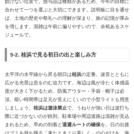
妨げない位置で。授与品は種類があるため、今年の目標に
合わせて一つを選ぶと大切にできます。説明板に目を通せ
ば、土地の歴史や祭礼への理解が深まり、旅の記憶が厚み
を増します。混雑は午前に偏りやすいので、余裕あるスケ
ジュールで。
5-2. 桂浜で見る初日の出と楽しみ方
太平洋の水平線から昇る朝日は
桂浜
の定番。波音とともに
広がる光景は息をのむ迫力です。海辺は風が冷たく体感温
度が大きく下がるため、防風アウター・手袋・帽子は必
須。暗い時間帯は足元が見えにくいので小型ライトも用意
しましょう。
桂浜は遊泳禁止
で、うねりが強い日は波打ち
際に近づかないのが鉄則。駐車場や周辺道路は混雑が見込
まれるため、早めの到着と
退避ルートの確保
を。日の出後
はゴミを持ち帰る「来たときより美しく」の心がけを。海