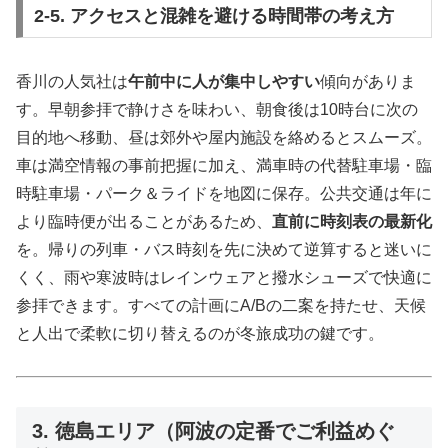
2-5. アクセスと混雑を避ける時間帯の考え方
香川の人気社は
午前中に人が集中しやすい
傾向がありま
す。早朝参拝で静けさを味わい、朝食後は10時台に次の
目的地へ移動、昼は郊外や屋内施設を絡めるとスムーズ。
車は満空情報の事前把握に加え、満車時の代替駐車場・臨
時駐車場・パーク＆ライドを地図に保存。公共交通は年に
より臨時便が出ることがあるため、
直前に時刻表の最新化
を。帰りの列車・バス時刻を先に決めて逆算すると迷いに
くく、雨や寒波時はレインウェアと撥水シューズで快適に
参拝できます。すべての計画にA/Bの二案を持たせ、天候
と人出で柔軟に切り替えるのが冬旅成功の鍵です。
3. 徳島エリア（阿波の定番でご利益めぐ