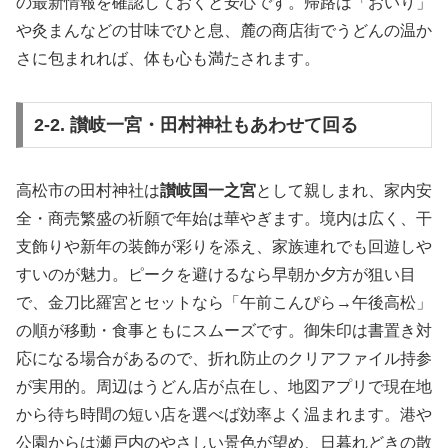
の最新情報を確認しておくと安心です。帰路は「おいり」
や灸まんなどの甘味でひと息、麓の商店街でうどんの温か
さに包まれれば、体も心も満たされます。
2-2. 讃岐一宮・田村神社もあわせて回る
高松市の田村神社は
讃岐国一之宮
として親しまれ、家内安
全・商売繁盛の祈願で年始は華やぎます。境内は広く、干
支飾りや新年の装飾が彩りを添え、家族連れでも回遊しや
すいのが魅力。ピークを避けるなら早朝か夕方が狙い目
で、金刀比羅宮とセットなら「午前こんぴら→午後高松」
の順が移動・食事ともにスムーズです。御朱印は書置き対
応になる場合があるので、折れ防止のクリアファイル持参
が実用的。周辺はうどん店が点在し、地図アプリで現在地
から待ち時間の短い店を選べば効率よく温まれます。港や
公園からは瀬戸内のやさしい景色が望め、日暮れどきの散