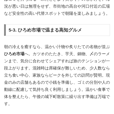
況が悪い日は無理をせず、市街地の高台や河口付近の広場
など安全性の高い代替スポットで朝陽を楽しみましょう。
5-3. ひろめ市場で温まる高知グルメ
朝の冷えを癒すなら、温かい汁物や炙りたての名物が並ぶ
ひろめ市場
へ。カツオのたたき、芋天、鍋物、〆のラーメ
ンまで、気分に合わせてシェアすれば旅のテンションが一
段上がります。混雑時は席確保が難しいため、少人数なら
立ち食い中心、家族ならピークを外しての訪問が賢明。現
金のみの店舗もあるので小銭を準備し、ゴミの分別や人の
動線に配慮して気持ち良く利用しましょう。温かい食事で
体を整えたら、午後の城下町散策に繰り出す準備は万端で
す。