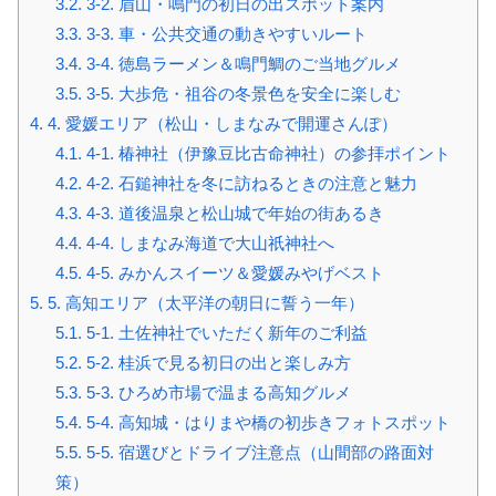
3.2.
3-2. 眉山・鳴門の初日の出スポット案内
3.3.
3-3. 車・公共交通の動きやすいルート
3.4.
3-4. 徳島ラーメン＆鳴門鯛のご当地グルメ
3.5.
3-5. 大歩危・祖谷の冬景色を安全に楽しむ
4.
4. 愛媛エリア（松山・しまなみで開運さんぽ）
4.1.
4-1. 椿神社（伊豫豆比古命神社）の参拝ポイント
4.2.
4-2. 石鎚神社を冬に訪ねるときの注意と魅力
4.3.
4-3. 道後温泉と松山城で年始の街あるき
4.4.
4-4. しまなみ海道で大山祇神社へ
4.5.
4-5. みかんスイーツ＆愛媛みやげベスト
5.
5. 高知エリア（太平洋の朝日に誓う一年）
5.1.
5-1. 土佐神社でいただく新年のご利益
5.2.
5-2. 桂浜で見る初日の出と楽しみ方
5.3.
5-3. ひろめ市場で温まる高知グルメ
5.4.
5-4. 高知城・はりまや橋の初歩きフォトスポット
5.5.
5-5. 宿選びとドライブ注意点（山間部の路面対
策）