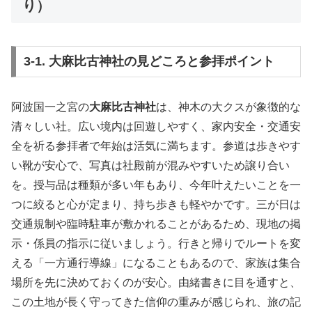
り）
3-1. 大麻比古神社の見どころと参拝ポイント
阿波国一之宮の
大麻比古神社
は、神木の大クスが象徴的な
清々しい社。広い境内は回遊しやすく、家内安全・交通安
全を祈る参拝者で年始は活気に満ちます。参道は歩きやす
い靴が安心で、写真は社殿前が混みやすいため譲り合い
を。授与品は種類が多い年もあり、今年叶えたいことを一
つに絞ると心が定まり、持ち歩きも軽やかです。三が日は
交通規制や臨時駐車が敷かれることがあるため、現地の掲
示・係員の指示に従いましょう。行きと帰りでルートを変
える「一方通行導線」になることもあるので、家族は集合
場所を先に決めておくのが安心。由緒書きに目を通すと、
この土地が長く守ってきた信仰の重みが感じられ、旅の記