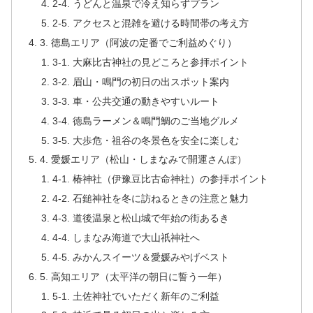
2-4. うどんと温泉で冷え知らずプラン
2-5. アクセスと混雑を避ける時間帯の考え方
3. 徳島エリア（阿波の定番でご利益めぐり）
3-1. 大麻比古神社の見どころと参拝ポイント
3-2. 眉山・鳴門の初日の出スポット案内
3-3. 車・公共交通の動きやすいルート
3-4. 徳島ラーメン＆鳴門鯛のご当地グルメ
3-5. 大歩危・祖谷の冬景色を安全に楽しむ
4. 愛媛エリア（松山・しまなみで開運さんぽ）
4-1. 椿神社（伊豫豆比古命神社）の参拝ポイント
4-2. 石鎚神社を冬に訪ねるときの注意と魅力
4-3. 道後温泉と松山城で年始の街あるき
4-4. しまなみ海道で大山祇神社へ
4-5. みかんスイーツ＆愛媛みやげベスト
5. 高知エリア（太平洋の朝日に誓う一年）
5-1. 土佐神社でいただく新年のご利益