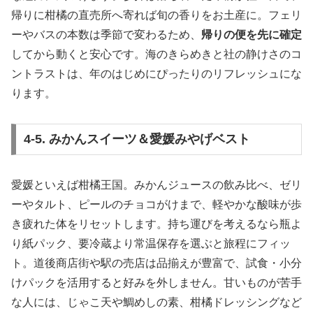
帰りに柑橘の直売所へ寄れば旬の香りをお土産に。フェリ
ーやバスの本数は季節で変わるため、
帰りの便を先に確定
してから動くと安心です。海のきらめきと社の静けさのコ
ントラストは、年のはじめにぴったりのリフレッシュにな
ります。
4-5. みかんスイーツ＆愛媛みやげベスト
愛媛といえば柑橘王国。みかんジュースの飲み比べ、ゼリ
ーやタルト、ピールのチョコがけまで、軽やかな酸味が歩
き疲れた体をリセットします。持ち運びを考えるなら瓶よ
り紙パック、要冷蔵より常温保存を選ぶと旅程にフィッ
ト。道後商店街や駅の売店は品揃えが豊富で、試食・小分
けパックを活用すると好みを外しません。甘いものが苦手
な人には、じゃこ天や鯛めしの素、柑橘ドレッシングなど