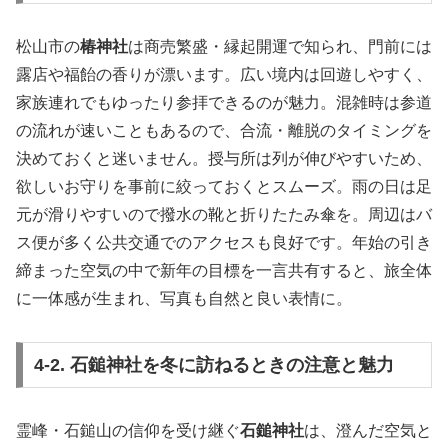
松山市の
椿神社
は商売繁盛・縁起開運で知られ、門前には
露店や福飴の香りが漂います。広い境内は回遊しやすく、
家族連れでもゆったり参拝できるのが魅力。混雑時は参道
の流れが速いこともあるので、合流・離脱のタイミングを
決めておくと迷いません。授与所は列が伸びやすいため、
欲しいお守りを事前に絞っておくとスムーズ。雨の日は足
元が滑りやすいので撥水の靴と折りたたみ傘を。周辺はバ
ス便が多く公共交通でのアクセスも良好です。年始の引き
締まった空気の中で新年の目標を一言共有すると、旅全体
に一体感が生まれ、写真も自然と良い表情に。
4-2. 石鎚神社を冬に訪ねるときの注意と魅力
霊峰・石鎚山の信仰を受け継ぐ
石鎚神社
は、澄んだ空気と