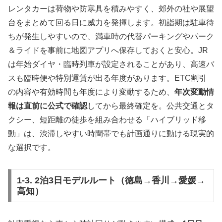
レンタカーは荷物や防寒具を積みやすく、郊外の社や展望
台をまとめて回る日に威力を発揮します。初詣期は駐車待
ちが発生しやすいので、満車時の代替パーキングやパーク
＆ライドを事前に地図アプリへ保存しておくと安心。JR
は年始ダイヤ・臨時列車が設定されることがあり、高速バ
スも臨時便や特別運賃が出る年度があります。ETC割引
の内容や有効時間も年度により変動するため、
年次変動情
報は直前に公式で確認
してから最終確定を。公共交通とタ
クシー、短距離の徒歩を組み合わせる「ハイブリッド移
動」は、渋滞しやすい時間帯でも計画通りに動ける現実的
な選択です。
1-3. 2泊3日モデルルート（徳島→香川→愛媛→
高知）