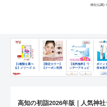
神社仏閣パ
高知の初詣2026年版｜人気神