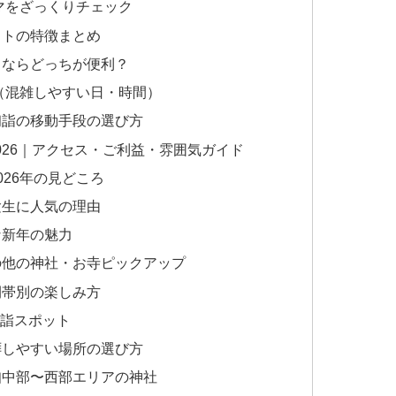
テーマをざっくりチェック
ポットの特徴まとめ
行くならどっちが便利？
予想（混雑しやすい日・時間）
の初詣の移動手段の選び方
2026｜アクセス・ご利益・雰囲気ガイド
026年の見どころ
受験生に人気の理由
な新年の魅力
その他の神社・お寺ピックアップ
時間帯別の楽しみ方
初詣スポット
参拝しやすい場所の選び方
高知中部〜西部エリアの神社