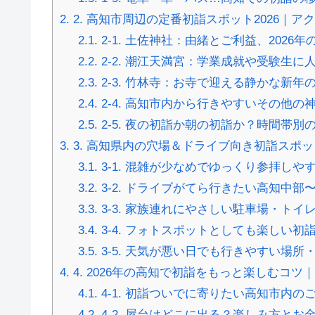
2.
2. 高知市周辺の定番初詣スポット2026｜
2.1.
2-1. 土佐神社：由緒とご利益、2026
2.2.
2-2. 潮江天満宮：学業成就や受験生に
2.3.
2-3. 竹林寺：お寺で迎える静かな新年
2.4.
2-4. 高知市内から行きやすいその他
2.5.
2-5. 夜の初詣か朝の初詣か？時間帯別
3.
3. 高知県内の穴場＆ドライブ向き初詣スポッ
3.1.
3-1. 混雑が少なめでゆっくり参拝しや
3.2.
3-2. ドライブがてら行きたい高知中部
3.3.
3-3. 家族連れにやさしい駐車場・ト
3.4.
3-4. フォトスポットとしても楽しい初
3.5.
3-5. 天気が悪い日でも行きやすい場所
4.
4. 2026年の高知で初詣をもっと楽しむコ
4.1.
4-1. 初詣ついでに寄りたい高知市内の
4.2.
4-2. 屋台はどこに出る？楽しみ方とお