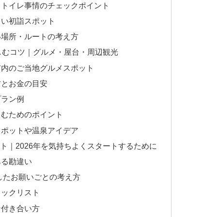
場・トイレ事情のチェックポイント
楽しい初詣スポット
すい場所・ルートの考え方
と楽しむコツ｜グルメ・屋台・周辺観光
知市内のご当地グルメスポット
み方とお金の目安
プラン例
楽しむためのポイント
光スポットや温泉アイデア
スト｜2026年を気持ちよくスタートするために
ある勘違い
意識したお願いごとの考え方
ェックリスト
な付き合い方