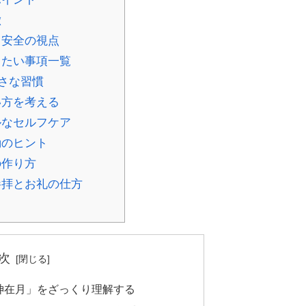
徴
と安全の視点
きたい事項一覧
さな習慣
い方を考える
ルなセルフケア
動のヒント
の作り方
参拝とお礼の仕方
次
神在月」をざっくり理解する