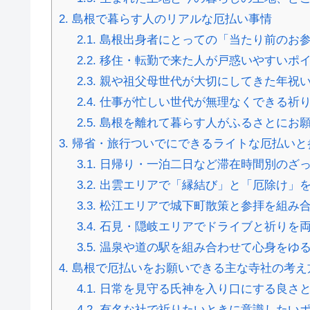
2.
島根で暮らす人のリアルな厄払い事情
2.1.
島根出身者にとっての「当たり前のお
2.2.
移住・転勤で来た人が戸惑いやすいポ
2.3.
親や祖父母世代が大切にしてきた年祝
2.4.
仕事が忙しい世代が無理なくできる祈
2.5.
島根を離れて暮らす人がふるさとにお
3.
帰省・旅行ついでにできるライトな厄払いと
3.1.
日帰り・一泊二日など滞在時間別のざ
3.2.
出雲エリアで「縁結び」と「厄除け」
3.3.
松江エリアで城下町散策と参拝を組み
3.4.
石見・隠岐エリアでドライブと祈りを
3.5.
温泉や道の駅を組み合わせて心身をゆ
4.
島根で厄払いをお願いできる主な寺社の考え
4.1.
日常を見守る氏神を入り口にする良さ
4.2.
有名な社で祈りたいときに意識したい