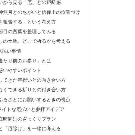
いから見る「厄」との距離感
神無月とのちがいと信仰上の位置づけ
を報告する」という考え方
節目の言葉を整理してみる
しの土地、どこで祈るかを考える
厄払い事情
当たり前のお参り」とは
惑いやすいポイント
してきた年祝いとの向き合い方
なくできる祈りとの付き合い方
ふるさとにお願いするときの視点
ライトな厄払いと参拝アイデア
在時間別のざっくりプラン
と「厄除け」を一緒に考える