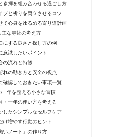
と参拝を組み合わせる過ごし方
イブと祈りを両立させるコツ
せて心身をゆるめる寄り道計画
る主な寺社の考え方
口にする良さと探し方の例
に意識したいポイント
合の流れと特徴
ぞれの動き方と安全の視点
に確認しておきたい事項一覧
の一年を整える小さな習慣
月・一年の使い方を考える
かしたシンプルなセルフケア
だけ増やす行動のヒント
願いノート」の作り方