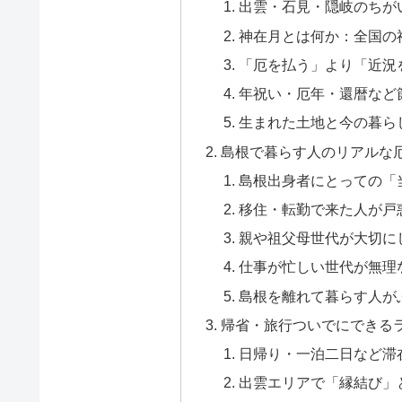
出雲・石見・隠岐のちが
神在月とは何か：全国の
「厄を払う」より「近況
年祝い・厄年・還暦など
生まれた土地と今の暮ら
島根で暮らす人のリアルな
島根出身者にとっての「
移住・転勤で来た人が戸
親や祖父母世代が大切に
仕事が忙しい世代が無理
島根を離れて暮らす人が
帰省・旅行ついでにできる
日帰り・一泊二日など滞
出雲エリアで「縁結び」