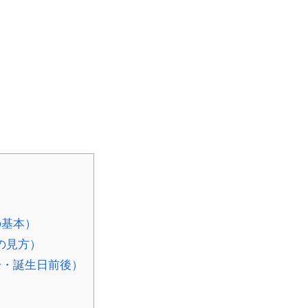
の基本）
の見方）
分・誕生日前後）