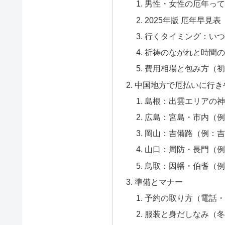
男性・女性の厄年って
2025年版 厄年早見
行くタイミング：いつ
祈祷のながれと時間の
費用相場と包み方（初
中国地方で厄払いに行き
島根：出雲エリアの神
広島：宮島・市内（例
岡山：吉備路（例：吉
山口：周防・長門（例
鳥取：因幡・伯耆（例
準備とマナー
予約の取り方（電話・
服装と身だしなみ（冬