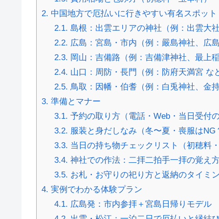
2.
中国地方で厄払いに行きやすい有名スポット
2.1.
島根：出雲エリアの神社（例：出雲大社
2.2.
広島：宮島・市内（例：嚴島神社、広島
2.3.
岡山：吉備路（例：吉備津神社、最上稲
2.4.
山口：周防・長門（例：防府天満宮 な
2.5.
鳥取：因幡・伯耆（例：白兎神社、金持
3.
準備とマナー
3.1.
予約の取り方（電話・Web・当日受付
3.2.
服装と身だしなみ（冬〜夏・喪服はNG
3.3.
当日の持ち物チェックリスト（初穂料
3.4.
神社での作法：二拝二拍手一拝の覚え
3.5.
お札・お守りの祀り方と返納のタイミ
4.
実例でわかる体験プラン
4.1.
広島発：市内参拝＋宮島日帰りモデル
4.2.
出雲・松江：一泊二日で厄払いと縁結