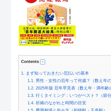
Contents
1.
まず知っておきたい厄払いの基本
1.1.
男性・女性の厄年って何歳？（数え年
1.2.
2025年版 厄年早見表（数え年・満年齢
1.3.
行くタイミング：いつがベスト？（節
1.4.
祈祷のながれと時間の目安
1.5.
費用相場と包み方（初穂料・玉串料）