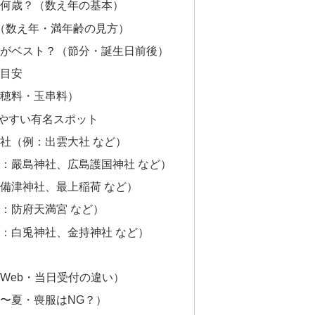
何歳？（数え年の基本）
表（数え年・満年齢の見方）
がベスト？（節分・誕生日前後）
目安
穂料・玉串料）
やすい有名スポット
社（例：出雲大社 など）
：嚴島神社、広島護国神社 など）
備津神社、最上稲荷 など）
：防府天満宮 など）
：白兎神社、金持神社 など）
Web・当日受付の違い）
〜夏・喪服はNG？）