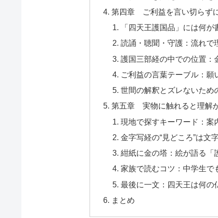
第四章 ご利益を言い切らず
「四天王護国品」には何が
読誦・聴聞・守護：流れで
護国三部経の中での位置：
ご利益の言葉テーブル：願い
世間の解釈とズレないため
第五章 実物に触れると理解
現地で探すキーワード：案
金字写経の“見どころ”は文
紺紙に金の塔：絵が語る「
家族で読むコツ：中学生で
最後に一文：四天王は何の
まとめ