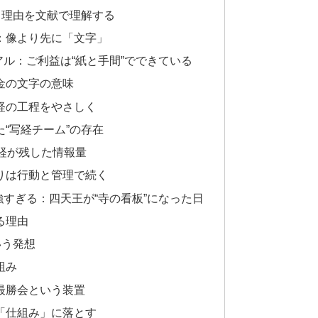
る理由を文献で理解する
：像より先に「文字」
ル：ご利益は“紙と手間”でできている
金の文字の意味
経の工程をやさしく
“写経チーム”の存在
経が残した情報量
りは行動と管理で続く
すぎる：四天王が“寺の看板”になった日
る理由
いう発想
組み
最勝会という装置
「仕組み」に落とす