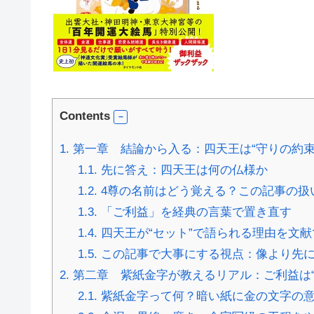
Contents
1.
第一章 結論から入る：四天王は“守りの約束
1.1.
先に答え：四天王は何の仏様か
1.2.
4尊の名前はどう覚える？この記事の扱
1.3.
「ご利益」を経典の言葉で置き直す
1.4.
四天王が“セット”で語られる理由を文
1.5.
この記事で大事にする視点：像より先
2.
第二章 紫紙金字が教えるリアル：ご利益は“
2.1.
紫紙金字って何？暗い紙に金の文字の