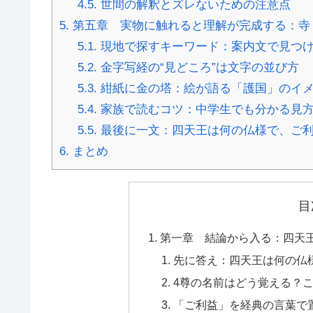
4.5.
世間の解釈とズレないための注意点
5.
第五章 実物に触れると理解が完成する：寺
5.1.
現地で探すキーワード：案内文で見つ
5.2.
金字写経の“見どころ”は文字の並び方
5.3.
紺紙に金の塔：絵が語る「護国」のイ
5.4.
家族で読むコツ：中学生でも分かる見
5.5.
最後に一文：四天王は何の仏様で、ご
6.
まとめ
目
第一章 結論から入る：四天王
先に答え：四天王は何の仏
4尊の名前はどう覚える？
「ご利益」を経典の言葉で