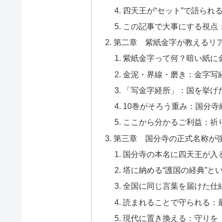
四天王が“セット”で語られ
この記事で大事にする視点
第二章 紫紙金字が教えるリア
紫紙金字って何？暗い紙に
金泥・界線・磨き：金字写
「写金字経所」：国を挙げた
10巻がそろう重み：国分寺
ここから分かるご利益：祈
第三章 国分寺の正式名称が強
国分寺の本名に四天王が入
塔に納める“護国の経典”と
全国に同じ言葉を届けた仕
読まれることで守られる：
現代に置き換える：守りを