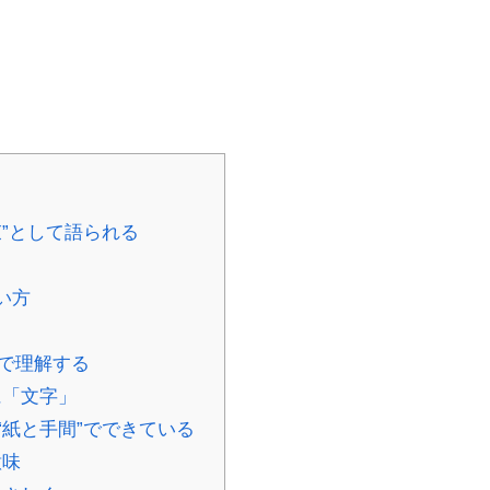
”として語られる
い方
献で理解する
に「文字」
紙と手間”でできている
意味