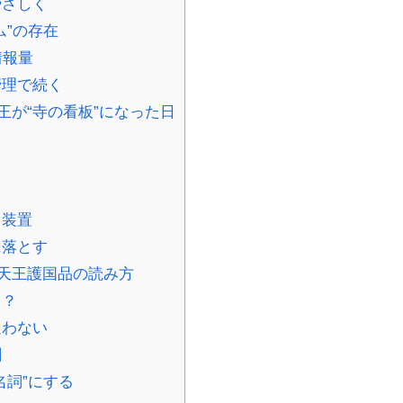
やさしく
”の存在
情報量
管理で続く
が“寺の看板”になった日
う装置
に落とす
天王護国品の読み方
る？
迷わない
割
名詞”にする