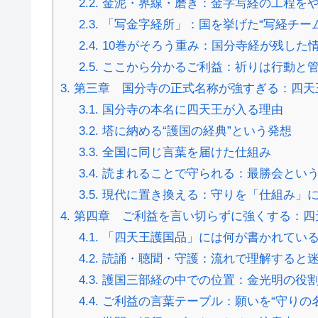
2.2.
金泥・界線・磨き：金字写経の工程を
2.3.
「写金字経所」：国を挙げた“写経チーム
2.4.
10巻がそろう重み：国分寺経が残した
2.5.
ここから分かるご利益：祈りは行動と
3.
第三章 国分寺の正式名称が強すぎる：四天王
3.1.
国分寺の本名に四天王が入る理由
3.2.
塔に納める“護国の経典”という発想
3.3.
全国に同じ言葉を届けた仕組み
3.4.
読まれることで守られる：最勝会とい
3.5.
現代に置き換える：守りを「仕組み」
4.
第四章 ご利益を言い切らずに強くする：四
4.1.
「四天王護国品」には何が書かれてい
4.2.
読誦・聴聞・守護：流れで理解すると
4.3.
護国三部経の中での位置：金光明の役
4.4.
ご利益の言葉テーブル：願いを“守りの