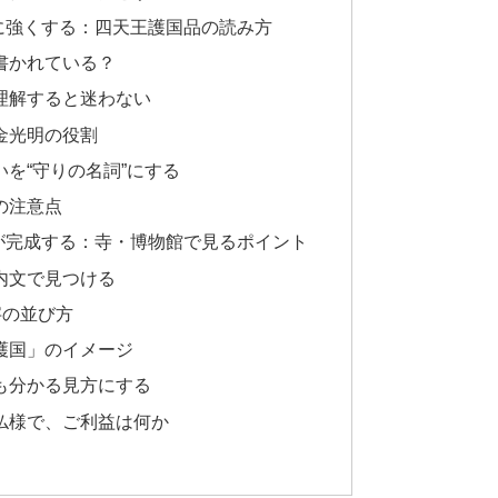
に強くする：四天王護国品の読み方
書かれている？
理解すると迷わない
金光明の役割
を“守りの名詞”にする
の注意点
が完成する：寺・博物館で見るポイント
内文で見つける
字の並び方
護国」のイメージ
も分かる見方にする
仏様で、ご利益は何か