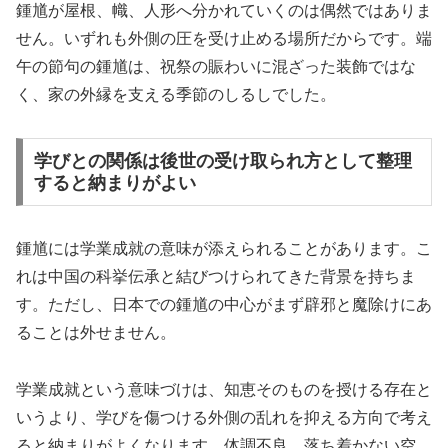
鍾馗が屋根、幟、人形へ分かれていくのは偶然ではありま
せん。いずれも外側の圧を受け止める場所だからです。端
午の節句の鍾馗は、祝祭の賑わいに混ざった装飾ではな
く、家の外縁を支える季節のしるしでした。
学びとの関係は後世の受け取られ方として整理
すると納まりがよい
鍾馗には学業成就の意味が添えられることがあります。こ
れは中国の科挙伝承と結びつけられてきた背景を持ちま
す。ただし、日本での鍾馗の中心がまず辟邪と魔除けにあ
ることは外せません。
学業成就という意味づけは、知恵そのものを授ける存在と
いうより、学びを傷つける外側の乱れを抑える方向で考え
ると納まりがよくなります。体調不良、落ち着かない空