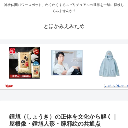
神社仏閣パワースポット、わくわくするスピリチュアルの世界を一緒に探検し
てみませんか？
とほかみえみため
鍾馗（しょうき）の正体を文化から解く｜
屋根像・鍾馗人形・辟邪絵の共通点