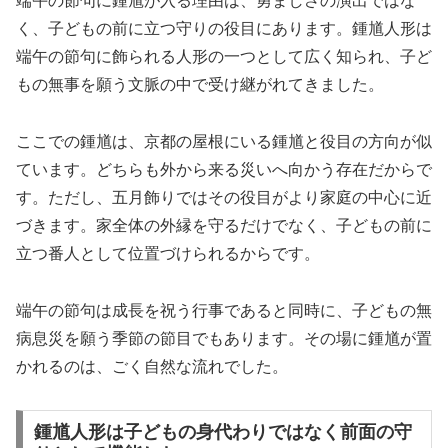
端午の節句に鍾馗が入る理由は、勇ましさの演出ではな
く、子どもの前に立つ守りの役目にあります。鍾馗人形は
端午の節句に飾られる人形の一つとして広く知られ、子ど
もの無事を願う文脈の中で受け継がれてきました。
ここでの鍾馗は、京都の屋根にいる鍾馗と役目の方向が似
ています。どちらも外から来る災いへ向かう存在だからで
す。ただし、五月飾りではその役目がより家庭の中心に近
づきます。家全体の外縁を守るだけでなく、子どもの前に
立つ番人として位置づけられるからです。
端午の節句は成長を祝う行事であると同時に、子どもの無
病息災を願う季節の節目でもあります。その場に鍾馗が置
かれるのは、ごく自然な流れでした。
鍾馗人形は子どもの身代わりではなく前面の守