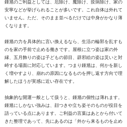
鍾馗のご利益としては、厄除け、魔除け、疫病除け、家の
安寧などが挙げられることが多いです。これ自体は外れて
いません。ただ、そのまま並べるだけでは中身がかなり薄
くなります。
鍾馗の力を具体的に言い換えるなら、生活の輪郭を乱すも
のを家の手前で止める働きです。屋根に立つ姿は家の外
縁、五月飾りの姿は子どもの節目、辟邪絵の姿は災いと対
峙する場面に対応しています。つまり鍾馗は、何かを新し
く増やすより、崩れの原因になるものを押し返す方向で理
解したほうが実感に近い存在です。
抽象的な開運一般として扱うと、鍾馗の個性は薄れます。
鍾馗にしかない強みは、顔つきや立ち姿そのものが役目を
語っている点にあります。ご利益の言葉はあとから付いて
きた整理であって、先にあるのは「外から来るものを止め