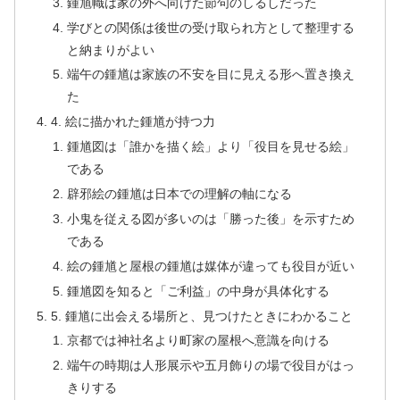
鍾馗幟は家の外へ向けた節句のしるしだった
学びとの関係は後世の受け取られ方として整理する
と納まりがよい
端午の鍾馗は家族の不安を目に見える形へ置き換え
た
4. 絵に描かれた鍾馗が持つ力
鍾馗図は「誰かを描く絵」より「役目を見せる絵」
である
辟邪絵の鍾馗は日本での理解の軸になる
小鬼を従える図が多いのは「勝った後」を示すため
である
絵の鍾馗と屋根の鍾馗は媒体が違っても役目が近い
鍾馗図を知ると「ご利益」の中身が具体化する
5. 鍾馗に出会える場所と、見つけたときにわかること
京都では神社名より町家の屋根へ意識を向ける
端午の時期は人形展示や五月飾りの場で役目がはっ
きりする