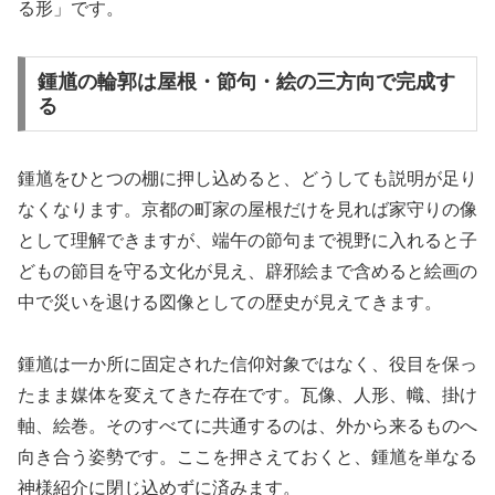
る形」です。
鍾馗の輪郭は屋根・節句・絵の三方向で完成す
る
鍾馗をひとつの棚に押し込めると、どうしても説明が足り
なくなります。京都の町家の屋根だけを見れば家守りの像
として理解できますが、端午の節句まで視野に入れると子
どもの節目を守る文化が見え、辟邪絵まで含めると絵画の
中で災いを退ける図像としての歴史が見えてきます。
鍾馗は一か所に固定された信仰対象ではなく、役目を保っ
たまま媒体を変えてきた存在です。瓦像、人形、幟、掛け
軸、絵巻。そのすべてに共通するのは、外から来るものへ
向き合う姿勢です。ここを押さえておくと、鍾馗を単なる
神様紹介に閉じ込めずに済みます。