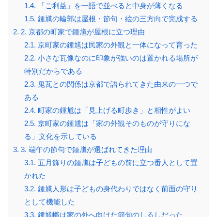
1.4.
「ご利益」を一語で並べると中身が薄くなる
1.5.
鍾馗の輪郭は屋根・節句・絵の三方向で完成する
2.
2. 京都の町家で鍾馗が屋根に立つ理由
2.1.
京町家の鍾馗は民家の外観と一体になって育った
2.2.
小さな瓦像なのに印象が強いのは置かれる場所が
特別だからである
2.3.
鬼瓦との関係は京都で語られてきた由来の一つで
ある
2.4.
町家の鍾馗は「見上げる町歩き」と相性がよい
2.5.
京町家の鍾馗は「家の外観そのものが守りにな
る」文化を示している
3.
3. 端午の節句で鍾馗が選ばれてきた理由
3.1.
五月飾りの鍾馗は子どもの前に立つ番人として置
かれた
3.2.
鍾馗人形は子どもの身代わりではなく前面の守り
として機能した
3.3.
鍾馗幟は家の外へ向けた節句のしるしだった