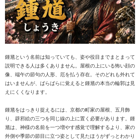
鍾馗という名前は知っていても、姿や役目までまとまって
説明できる人は多くありません。屋根の上にいる怖い顔の
像、端午の節句の人形、厄を払う存在。そのどれも外れて
はいませんが、ばらばらに覚えると鍾馗の本当の輪郭は見
えにくくなります。
鍾馗をはっきり捉えるには、京都の町家の屋根、五月飾
り、辟邪絵の三つを同じ線の上に置く必要があります。鍾
馗は、神様の名前を一つ増やす感覚で理解するより、家の
外側や季節の節目に立つ姿として見たほうがずっとわかり