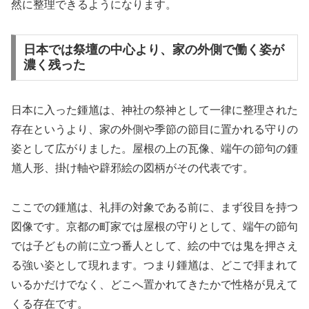
然に整理できるようになります。
日本では祭壇の中心より、家の外側で働く姿が
濃く残った
日本に入った鍾馗は、神社の祭神として一律に整理された
存在というより、家の外側や季節の節目に置かれる守りの
姿として広がりました。屋根の上の瓦像、端午の節句の鍾
馗人形、掛け軸や辟邪絵の図柄がその代表です。
ここでの鍾馗は、礼拝の対象である前に、まず役目を持つ
図像です。京都の町家では屋根の守りとして、端午の節句
では子どもの前に立つ番人として、絵の中では鬼を押さえ
る強い姿として現れます。つまり鍾馗は、どこで拝まれて
いるかだけでなく、どこへ置かれてきたかで性格が見えて
くる存在です。