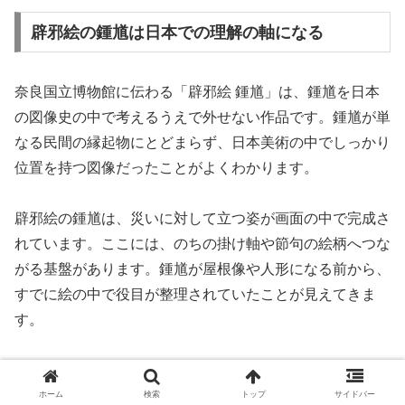
辟邪絵の鍾馗は日本での理解の軸になる
奈良国立博物館に伝わる「辟邪絵 鍾馗」は、鍾馗を日本
の図像史の中で考えるうえで外せない作品です。鍾馗が単
なる民間の縁起物にとどまらず、日本美術の中でしっかり
位置を持つ図像だったことがよくわかります。
辟邪絵の鍾馗は、災いに対して立つ姿が画面の中で完成さ
れています。ここには、のちの掛け軸や節句の絵柄へつな
がる基盤があります。鍾馗が屋根像や人形になる前から、
すでに絵の中で役目が整理されていたことが見えてきま
す。
この点を知ると、鍾馗は屋根や節句だけの存在ではなく、
日本の視覚文化全体の中で育った図像だとわかります。
ホーム
検索
トップ
サイドバー