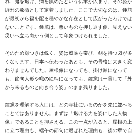
れ、鬼を退け、病を鎮めたという伝承が広まり、その姿が
辟邪の象徴として定着しました。ここで大切なのは、鍾馗
が最初から福を配る穏やかな存在として広がったわけでは
ないことです。鍾馗は、悪いものを押し返す側、見えない
災いへ立ち向かう側として印象づけられました。
そのため顔つきは鋭く、姿は威厳を帯び、剣を持つ図が多
くなります。日本へ伝わったあとも、その骨格は大きく変
わりませんでした。屋根像になっても、掛け軸になって
も、節句人形や幟の絵柄になっても、鍾馗は一貫して「外
から来るものと向き合う姿」のまま残りました。
鍾馗を理解する入口は、どの寺社にいるのかを先に並べる
ことではありません。まずは「退ける力を姿にした人物
像」であることを押さえる。この一点が入ると、屋根の上
に立つ理由も、端午の節句に選ばれた理由も、後の章で自