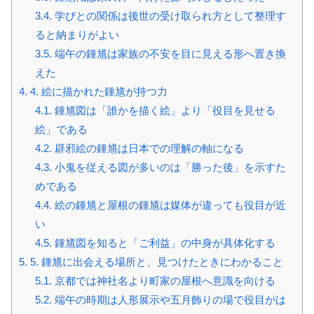
3.4.
学びとの関係は後世の受け取られ方として整理す
ると納まりがよい
3.5.
端午の鍾馗は家族の不安を目に見える形へ置き換
えた
4.
4. 絵に描かれた鍾馗が持つ力
4.1.
鍾馗図は「誰かを描く絵」より「役目を見せる
絵」である
4.2.
辟邪絵の鍾馗は日本での理解の軸になる
4.3.
小鬼を従える図が多いのは「勝った後」を示すた
めである
4.4.
絵の鍾馗と屋根の鍾馗は媒体が違っても役目が近
い
4.5.
鍾馗図を知ると「ご利益」の中身が具体化する
5.
5. 鍾馗に出会える場所と、見つけたときにわかること
5.1.
京都では神社名より町家の屋根へ意識を向ける
5.2.
端午の時期は人形展示や五月飾りの場で役目がは