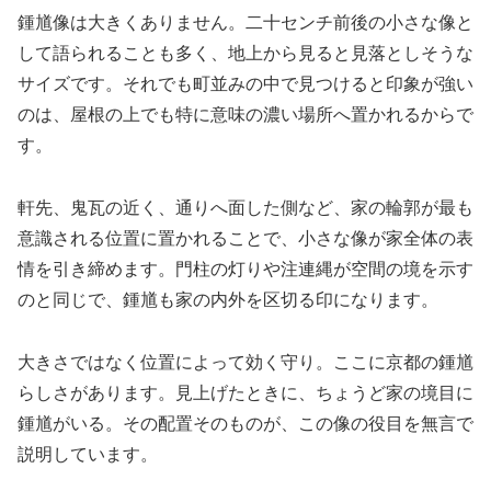
鍾馗像は大きくありません。二十センチ前後の小さな像と
して語られることも多く、地上から見ると見落としそうな
サイズです。それでも町並みの中で見つけると印象が強い
のは、屋根の上でも特に意味の濃い場所へ置かれるからで
す。
軒先、鬼瓦の近く、通りへ面した側など、家の輪郭が最も
意識される位置に置かれることで、小さな像が家全体の表
情を引き締めます。門柱の灯りや注連縄が空間の境を示す
のと同じで、鍾馗も家の内外を区切る印になります。
大きさではなく位置によって効く守り。ここに京都の鍾馗
らしさがあります。見上げたときに、ちょうど家の境目に
鍾馗がいる。その配置そのものが、この像の役目を無言で
説明しています。