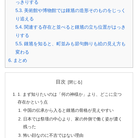
っきりする
5.3.
美術館や博物館では鍾馗の造形そのものをじっく
り追える
5.4.
関連する存在と並べると鍾馗の立ち位置がはっき
りする
5.5.
鍾馗を知ると、町並みも節句飾りも絵の見え方も
変わる
6.
まとめ
目次
1. まず知りたいのは「何の神様か」より、どこに立つ
存在かという点
中国の伝承から入ると鍾馗の骨格が見えやすい
日本では祭壇の中心より、家の外側で働く姿が濃く
残った
怖い顔なのに不吉ではない理由