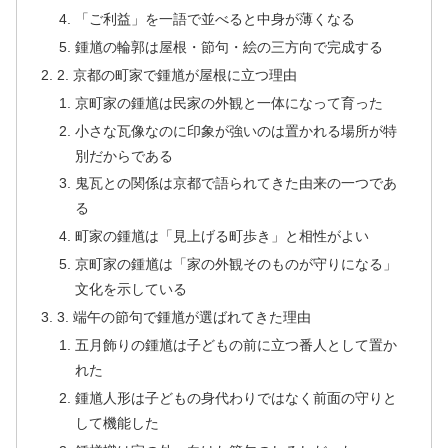
「ご利益」を一語で並べると中身が薄くなる
鍾馗の輪郭は屋根・節句・絵の三方向で完成する
2. 京都の町家で鍾馗が屋根に立つ理由
京町家の鍾馗は民家の外観と一体になって育った
小さな瓦像なのに印象が強いのは置かれる場所が特
別だからである
鬼瓦との関係は京都で語られてきた由来の一つであ
る
町家の鍾馗は「見上げる町歩き」と相性がよい
京町家の鍾馗は「家の外観そのものが守りになる」
文化を示している
3. 端午の節句で鍾馗が選ばれてきた理由
五月飾りの鍾馗は子どもの前に立つ番人として置か
れた
鍾馗人形は子どもの身代わりではなく前面の守りと
して機能した