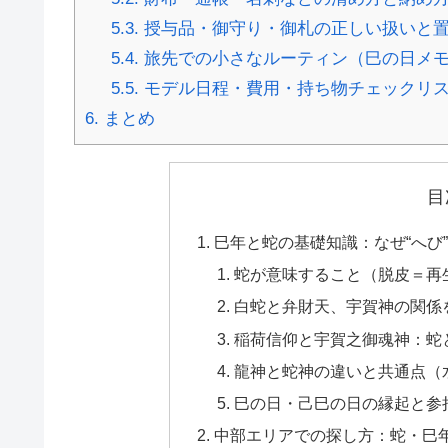
5.3.
授与品・御守り・御札の正しい扱いと
5.4.
旅先での小さなルーティン（巳の日メ
5.5.
モデル日程・費用・持ち物チェックリ
6.
まとめ
目
巳年と蛇の基礎知識：なぜ“へび
蛇が意味すること（脱皮＝再
白蛇と弁財天、宇賀神の関係
稲荷信仰と宇賀之御魂神：蛇
龍神と蛇神の違いと共通点（
巳の日・己巳の日の縁起と参
中部エリアでの探し方：蛇・巳