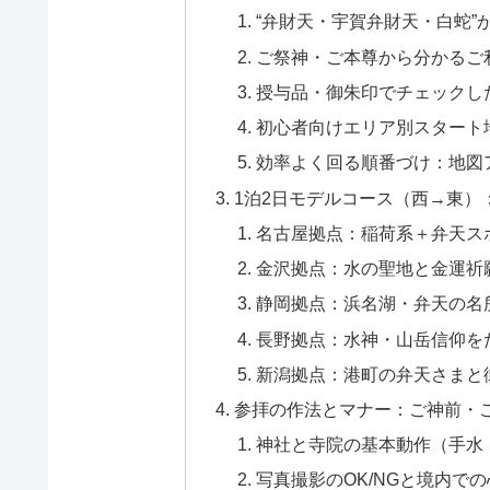
“弁財天・宇賀弁財天・白蛇”
ご祭神・ご本尊から分かるご
授与品・御朱印でチェックし
初心者向けエリア別スタート
効率よく回る順番づけ：地図
1泊2日モデルコース（西→東）
名古屋拠点：稲荷系＋弁天ス
金沢拠点：水の聖地と金運祈
静岡拠点：浜名湖・弁天の名
長野拠点：水神・山岳信仰を
新潟拠点：港町の弁天さまと
参拝の作法とマナー：ご神前・
神社と寺院の基本動作（手水
写真撮影のOK/NGと境内で