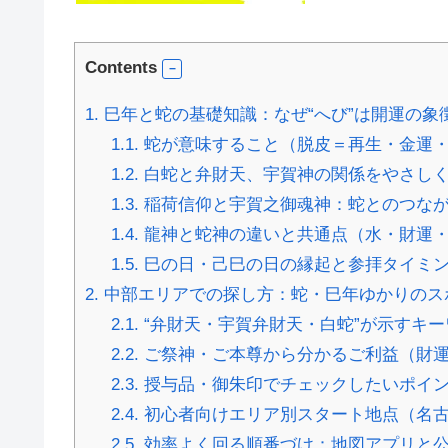
Contents
1.
巳年と蛇の基礎知識：なぜ“へび”は開運の象
1.1.
蛇が意味すること（脱皮＝再生・金運
1.2.
白蛇と弁財天、宇賀神の関係をやさし
1.3.
稲荷信仰と宇賀之御魂神：蛇とのつな
1.4.
龍神と蛇神の違いと共通点（水・財運
1.5.
巳の日・己巳の日の縁起と参拝タイミ
2.
中部エリアでの探し方：蛇・巳年ゆかりのス
2.1.
“弁財天・宇賀弁財天・白蛇”が示すキ
2.2.
ご祭神・ご本尊から分かるご利益（財運
2.3.
授与品・御朱印でチェックしたいポイン
2.4.
初心者向けエリア別スタート地点（名古
2.5.
効率よく回る順番づけ：地図アプリと