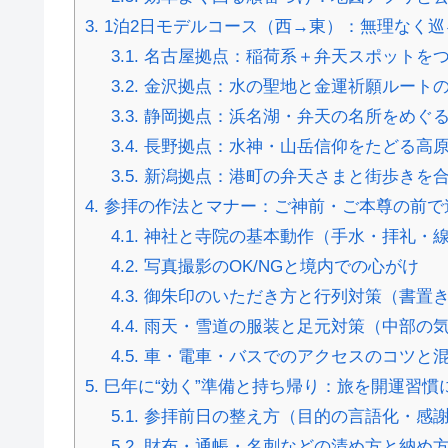
3.
1泊2日モデルコース（西→東）：無理なく巡
3.1.
名古屋拠点：稲荷系＋弁天スポットを
3.2.
金沢拠点：水の聖地と金運祈願ルート
3.3.
静岡拠点：浜名湖・弁天の名所をめぐ
3.4.
長野拠点：水神・山岳信仰をたどる高
3.5.
新潟拠点：港町の弁天さまと街歩きを
4.
参拝の作法とマナー：ご神前・ご本尊の前で
4.1.
神社と寺院の基本動作（手水・拝礼・
4.2.
写真撮影のOK/NGと境内での心がけ
4.3.
御朱印のいただき方と行列対策（書置
4.4.
雨天・雪道の服装と足元対策（中部の
4.5.
車・電車・バスでのアクセスのコツと
5.
巳年に“効く”準備と持ち帰り：旅を開運習慣
5.1.
参拝前日の整え方（目的の言語化・感
5.2.
財布・通帳・名刺などの清め方と納め