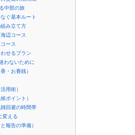
る中部の旅
つなぐ基本ルート
の組み立て方
る海辺コース
原コース
合わせるプラン
迷わないために
線香・お賽銭）
き活用術）
気候ポイント）
混雑回避の時間帯
に変える
謝と報告の準備）
方