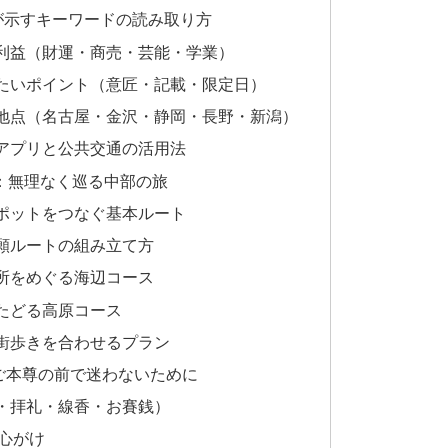
が示すキーワードの読み取り方
利益（財運・商売・芸能・学業）
たいポイント（意匠・記載・限定日）
地点（名古屋・金沢・静岡・長野・新潟）
アプリと公共交通の活用法
：無理なく巡る中部の旅
ポットをつなぐ基本ルート
願ルートの組み立て方
所をめぐる海辺コース
たどる高原コース
街歩きを合わせるプラン
ご本尊の前で迷わないために
・拝礼・線香・お賽銭）
の心がけ