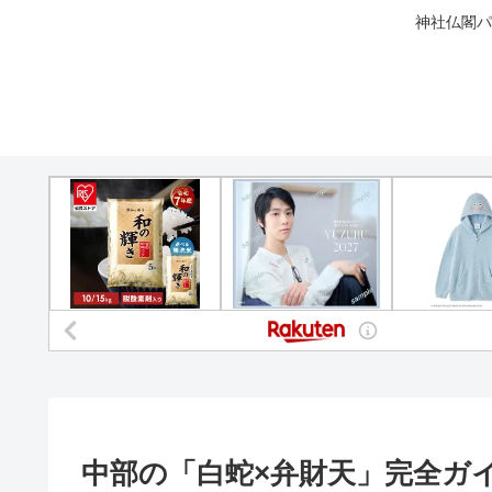
神社仏閣パ
中部の「白蛇×弁財天」完全ガ