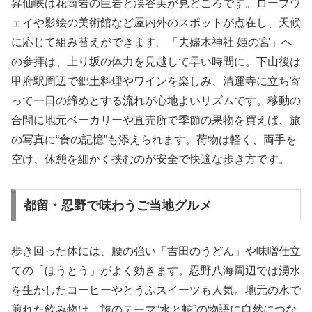
昇仙峡は花崗岩の巨岩と渓谷美が見どころです。ロープウ
ェイや影絵の美術館など屋内外のスポットが点在し、天候
に応じて組み替えができます。「夫婦木神社 姫の宮」へ
の参拝は、上り坂の体力を見越して早い時間に。下山後は
甲府駅周辺で郷土料理やワインを楽しみ、清運寺に立ち寄
って一日の締めとする流れが心地よいリズムです。移動の
合間に地元ベーカリーや直売所で季節の果物を買えば、旅
の写真に“食の記憶”も添えられます。荷物は軽く、両手を
空け、休憩を細かく挟むのが安全で快適な歩き方です。
都留・忍野で味わうご当地グルメ
歩き回った体には、腰の強い「吉田のうどん」や味噌仕立
ての「ほうとう」がよく効きます。忍野八海周辺では湧水
を生かしたコーヒーやとうふスイーツも人気。地元の水で
煎れた飲み物は、旅のテーマ“水と蛇”の物語に自然につな