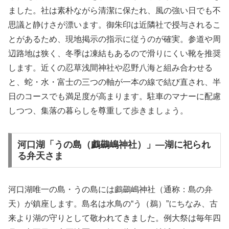
ました。社は素朴ながら清潔に保たれ、風の強い日でも不
思議と静けさが漂います。御朱印は近隣社で授与されるこ
とがあるため、現地掲示の指示に従うのが確実。参道や周
辺路地は狭く、冬季は凍結もあるので滑りにくい靴を推奨
します。近くの忍草浅間神社や忍野八海と組み合わせる
と、蛇・水・富士の三つの軸が一本の線で結び直され、半
日のコースでも満足度が高まります。駐車のマナーに配慮
しつつ、集落の暮らしを尊重して歩きましょう。
河口湖「うの島（鸕鷀嶋神社）」—湖に祀られ
る弁天さま
河口湖唯一の島・うの島には鸕鷀嶋神社（通称：島の弁
天）が鎮座します。島名は水鳥の“う（鵜）”にちなみ、古
来より湖の守りとして敬われてきました。例大祭は毎年四