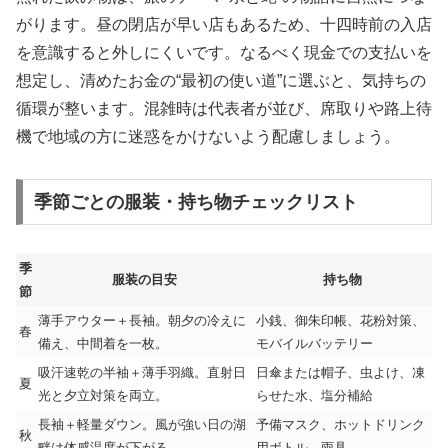
がります。昼の閉店が早い店もあるため、十四時前の入店
を意識すると外しにくいです。なるべく現金での支払いを
想定し、清めたお金の“最初の使い道”に選ぶと、気持ちの
循環が整います。混雑時は代表者が並び、席取りや路上待
機で地域の方に迷惑をかけないよう配慮しましょう。
季節ごとの服装・持ち物チェックリスト
季
服装の目安
持ち物
節
薄手アウター＋長袖。朝夕の冷えに
小銭、御朱印帳、花粉対策、
春
備え、中間着を一枚。
モバイルバッテリー
吸汗速乾の半袖＋薄手羽織。直射日
日傘または帽子、虫よけ、凍
夏
光と夕立対策を両立。
らせた水、塩分補給
長袖＋軽量ダウン。風が強い日の湖
予備マスク、ホットドリンク
秋
畔は体感温度が下がる。
用ボトル、雨具