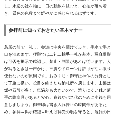
し。水辺の社を軸に一日の動線を組むと、心拍が落ち着
き、景色の色数まで鮮やかに感じられるはずです。
参拝前に知っておきたい基本マナー
鳥居の前で一礼し、参道は中央を避けて歩き、手水で手と
口を清めます。拝殿では二礼二拍手一礼が基本。写真撮影
は可否を掲示で確認し、禁止・制限があれば従います。人
が写るときは一声かけ、三脚やドローンは許可がない限り
使わないのが原則です。おみくじ・御守は神仏の分身とし
て丁重に扱い、役目を終えたら納札所へ戻します。山梨は
坂や石段が多く、気温差も大きいので、滑りにくい靴と薄
手の防寒具があると安心。賽銭やバス代のために小銭も用
意しましょう。御朱印は書き入れ停止の時間帯があるた
め、参拝→掲示確認→叶えば拝受の順を守ると、混雑の日