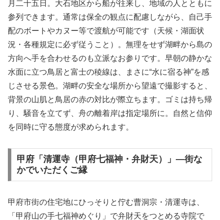
月二十五日。大石地区から船が往来し、地域の人とともに
参列できます。通常は保全の観点に配慮しながら、自己手
配のボートやカヌー等で渡航が可能です（天候・湖面状
況・各種規定に必ず従うこと）。無理をせず湖畔から島の
方向へ手を合わせるのも立派なお参りです。早朝の静かな
水面に立つ鳥居と富士の稜線は、まさに“水に宿る神”を感
じさせる景色。湖畔の安全な場所から望遠で撮影すると、
背景の山肌と鳥居の赤の対比が際立ちます。ゴミは持ち帰
り、騒音を立てず、舟の離着岸は指定場所に。自然と信仰
を同時に守る態度が求められます。
甲府「清運寺（甲府七福神・弁財天）」—街な
かでいただくご縁
甲府市街の住宅地にひっそりと佇む曹洞宗・清運寺は、
「甲府山の手七福神めぐり」で弁財天をつとめる寺院で