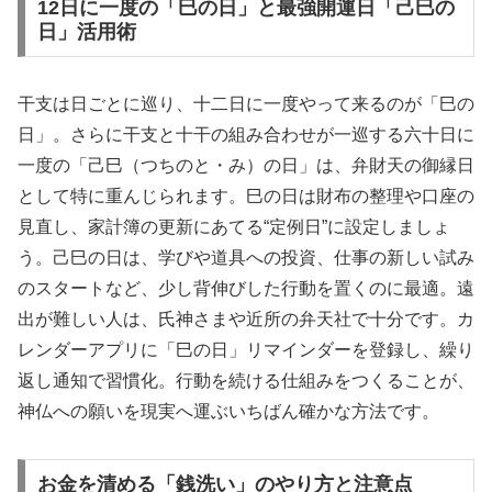
12日に一度の「巳の日」と最強開運日「己巳の
日」活用術
干支は日ごとに巡り、十二日に一度やって来るのが「巳の
日」。さらに干支と十干の組み合わせが一巡する六十日に
一度の「己巳（つちのと・み）の日」は、弁財天の御縁日
として特に重んじられます。巳の日は財布の整理や口座の
見直し、家計簿の更新にあてる“定例日”に設定しましょ
う。己巳の日は、学びや道具への投資、仕事の新しい試み
のスタートなど、少し背伸びした行動を置くのに最適。遠
出が難しい人は、氏神さまや近所の弁天社で十分です。カ
レンダーアプリに「巳の日」リマインダーを登録し、繰り
返し通知で習慣化。行動を続ける仕組みをつくることが、
神仏への願いを現実へ運ぶいちばん確かな方法です。
お金を清める「銭洗い」のやり方と注意点