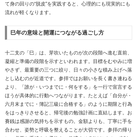
て身の回りの“脱皮”を実践すると、心理的にも現実的にも
流れが軽くなります。
巳年の意味と開運につながる過ごし方
十二支の「巳」は、芽吹いたものが次の段階へ進む直前、
凝縮と準備の段階を示すといわれます。目標をむやみに増
やさず、最重要の三つに絞り、日々の小さな積み上げへ落
とし込むのが近道です。参拝ではお願いを長く書き連ねる
より、「誰が・いつまでに・何をする」を一行で宣言する
ほうが具体的に行動へつながります。たとえば「自分が・
六月末までに・簿記三級に合格する」のように期限と行為
をはっきりさせると、帰宅後の勉強計画に直結します。お
賽銭は感謝の気持ちを示すもの。金額よりも、丁寧に手を
合わせ、姿勢と呼吸を整えることが大切です。参拝の帰り