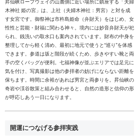
昇仙峡ロープウェイの山麓側に近い場所に鎮座する「夫婦
木神社 姫の宮」は、上社（夫婦木神社：男宮）と対を成
す女宮です。御祭神は市杵島姫命（弁財天）をはじめ、女
性性と芸能・財福に関わる神々。境内には妙音弁財天が祀
られ、銭洗いの取水口も案内されています。財布の中身を
整理してから軽く清め、最初に地元で使うと“巡り”を体感
できます。参道は坂と階段が続くため、歩きやすい靴と両
手の空くバッグが便利。七福神像が並ぶエリアでは足元に
気を付け、写真撮影は他の参拝者の妨げにならない距離を
保ちます。時間に余裕があれば男宮と両参りを。昇仙峡の
奇岩や渓谷散策と組み合わせると、自然の造形と信仰の形
が呼応しあう一日になります。
開運につなげる参拝実践