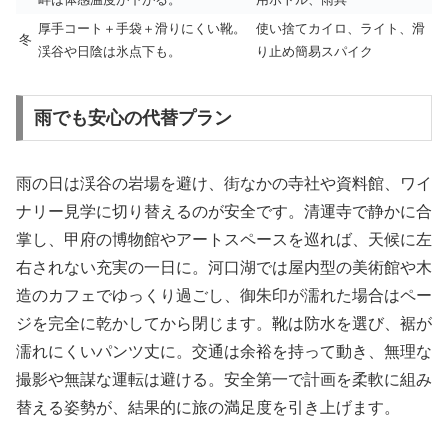
厚手コート＋手袋＋滑りにくい靴。
使い捨てカイロ、ライト、滑
冬
渓谷や日陰は氷点下も。
り止め簡易スパイク
雨でも安心の代替プラン
雨の日は渓谷の岩場を避け、街なかの寺社や資料館、ワイ
ナリー見学に切り替えるのが安全です。清運寺で静かに合
掌し、甲府の博物館やアートスペースを巡れば、天候に左
右されない充実の一日に。河口湖では屋内型の美術館や木
造のカフェでゆっくり過ごし、御朱印が濡れた場合はペー
ジを完全に乾かしてから閉じます。靴は防水を選び、裾が
濡れにくいパンツ丈に。交通は余裕を持って動き、無理な
撮影や無謀な運転は避ける。安全第一で計画を柔軟に組み
替える姿勢が、結果的に旅の満足度を引き上げます。