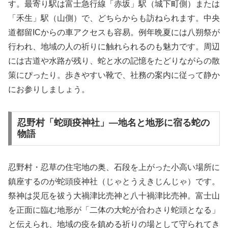
す。最寄り駅は富士急行線「赤坂」駅（城下町側）または
「禾生」駅（山側）で、どちらからも訪ねられます。中央
道都留ICからの車アクセスも容易。例年晩夏には八朔祭が
行われ、地域の人の祈りに触れられるのも魅力です。周辺
には古道や水路が残り、蛇と水の記憶をたどりながらの散
策にぴったり。歩きやすい靴で、社務の案内に従って静か
にお参りしましょう。
忍野村「蛇頭疫神社」—地名と地形に宿る蛇の
物語
忍野村・忍草の住宅地の奥、石段を上がった小高い場所に
鎮座するのが蛇頭疫神社（じゃとうえきじんじゃ）です。
祭神は災厄を祓う大禍津比売神と八十禍津比売神。富士山
を正面に臨む地形が「二体の大蛇が合わさり蛇頭となる」
と伝えられ、地域の疫を鎮める祈りの場として守られてき