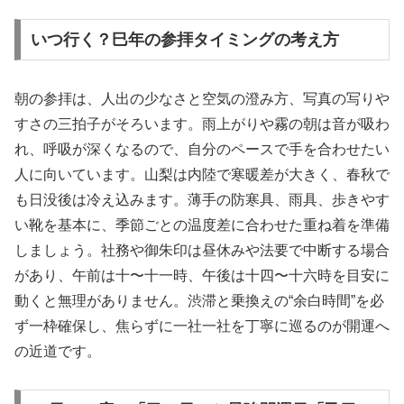
いつ行く？巳年の参拝タイミングの考え方
朝の参拝は、人出の少なさと空気の澄み方、写真の写りや
すさの三拍子がそろいます。雨上がりや霧の朝は音が吸わ
れ、呼吸が深くなるので、自分のペースで手を合わせたい
人に向いています。山梨は内陸で寒暖差が大きく、春秋で
も日没後は冷え込みます。薄手の防寒具、雨具、歩きやす
い靴を基本に、季節ごとの温度差に合わせた重ね着を準備
しましょう。社務や御朱印は昼休みや法要で中断する場合
があり、午前は十〜十一時、午後は十四〜十六時を目安に
動くと無理がありません。渋滞と乗換えの“余白時間”を必
ず一枠確保し、焦らずに一社一社を丁寧に巡るのが開運へ
の近道です。