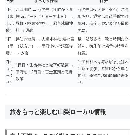
日数
ざっくり行程
目安
1日
河口湖畔 → うの島（湖畔から参
うの島は例大祭（4/25）に渡
（富
拝 or ボート／カヌーで上陸） →
船あり。通常は自己手配で渡
士北
忍野・蛇頭疫神社 → 忍草浅間神
航可。安全と規定遵守を最優
麓）
社 → 温泉
先に。
1日
昇仙峡散策 → 夫婦木神社 姫の宮
坂・階段多め。靴と時間に余
（甲
（銭洗い） → 甲府中心の清運寺
裕を。御朱印は掲示の時間を
府）
→ 夕食
確認。
2日
生出神社へは赤坂駅または禾
1日目：生出神社と城下町散策 →
（じ
生駅＋徒歩、都留ICから車も
甲府泊／2日目：富士五湖と忍野
っく
便利。季節で移動時間に差あ
散策
り）
り。
旅をもっと楽しむ山梨ローカル情報