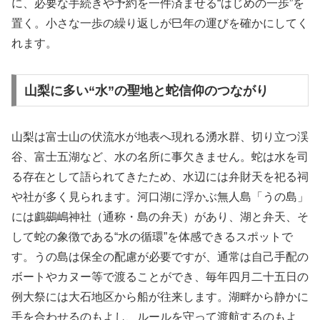
に、必要な手続きや予約を一件済ませる“はじめの一歩”を
置く。小さな一歩の繰り返しが巳年の運びを確かにしてく
れます。
山梨に多い“水”の聖地と蛇信仰のつながり
山梨は富士山の伏流水が地表へ現れる湧水群、切り立つ渓
谷、富士五湖など、水の名所に事欠きません。蛇は水を司
る存在として語られてきたため、水辺には弁財天を祀る祠
や社が多く見られます。河口湖に浮かぶ無人島「うの島」
には鸕鷀嶋神社（通称・島の弁天）があり、湖と弁天、そ
して蛇の象徴である“水の循環”を体感できるスポットで
す。うの島は保全の配慮が必要ですが、通常は自己手配の
ボートやカヌー等で渡ることができ、毎年四月二十五日の
例大祭には大石地区から船が往来します。湖畔から静かに
手を合わせるのもよし、ルールを守って渡航するのもよ