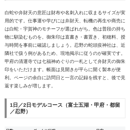
白蛇や弁財天の意匠は財布や名刺入れに収まるサイズが実
用的です。仕事運や学びには弁財天、転機の再生や商売に
は白蛇・宇賀神のモチーフが選ばれがち。色は普段の持ち
物に馴染むものを。御朱印は直書き・書置き、初穂料、授
与時間を事前に確認しましょう。忍野の蛇頭疫神社は、近
隣社で扱う例があるため、現地掲示に従うのが確実です。
甲府の清運寺では七福神めぐりの一札として弁財天の御朱
印をいただけます。帳面は見開きが平らに開く製本が便
利。ページの余白に訪問日と一言の記録を残すと、後で見
返す楽しみが増します。
1日／2日モデルコース（富士五湖・甲府・都留
／忍野）