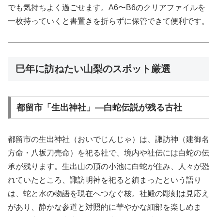
でも気持ちよく過ごせます。A6〜B6のクリアファイルを
一枚持っていくと書置きを折らずに保管できて便利です。
巳年に訪ねたい山梨のスポット厳選
都留市「生出神社」—白蛇伝説が残る古社
都留市の生出神社（おいでじんじゃ）は、諏訪神（建御名
方命・八坂刀売命）を祀る社で、境内や社伝には白蛇の伝
承が残ります。生出山の頂の小池に白蛇が住み、人々が恐
れていたところ、諏訪明神を祀ると鎮まったという語り
は、蛇と水の物語を現在へつなぐ核。社殿の彫刻は見応え
があり、静かな参道と対照的に華やかな細部を楽しめま