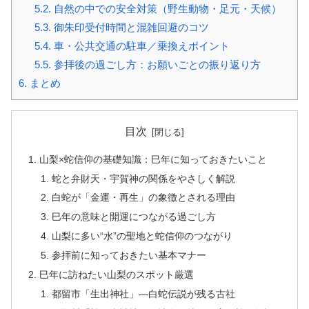
5.2.
自然の中での安全対策（野生動物・足元・天候）
5.3.
御朱印受付時間と混雑回避のコツ
5.4.
車・公共交通の駐車／乗換えポイント
5.5.
参拝後の過ごし方：お願いごとの振り返り方
6.
まとめ
目次
山梨×蛇信仰の基礎知識：巳年に知っておきたいこと
蛇と弁財天・宇賀神の関係をやさしく解説
白蛇が「金運・再生」の象徴とされる理由
巳年の意味と開運につながる過ごし方
山梨に多い“水”の聖地と蛇信仰のつながり
参拝前に知っておきたい基本マナー
巳年に訪ねたい山梨のスポット厳選
都留市「生出神社」—白蛇伝説が残る古社