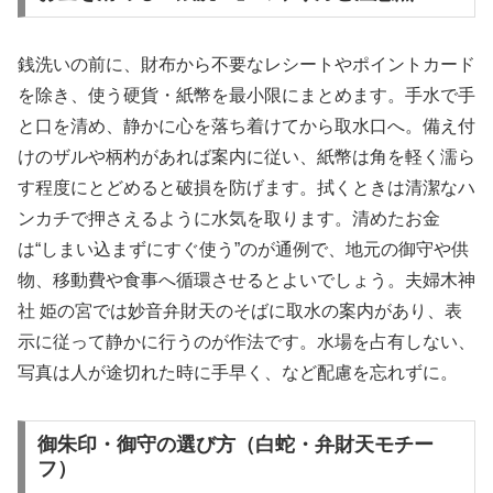
銭洗いの前に、財布から不要なレシートやポイントカード
を除き、使う硬貨・紙幣を最小限にまとめます。手水で手
と口を清め、静かに心を落ち着けてから取水口へ。備え付
けのザルや柄杓があれば案内に従い、紙幣は角を軽く濡ら
す程度にとどめると破損を防げます。拭くときは清潔なハ
ンカチで押さえるように水気を取ります。清めたお金
は“しまい込まずにすぐ使う”のが通例で、地元の御守や供
物、移動費や食事へ循環させるとよいでしょう。夫婦木神
社 姫の宮では妙音弁財天のそばに取水の案内があり、表
示に従って静かに行うのが作法です。水場を占有しない、
写真は人が途切れた時に手早く、など配慮を忘れずに。
御朱印・御守の選び方（白蛇・弁財天モチー
フ）