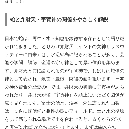
はずです。
蛇と弁財天・宇賀神の関係をやさしく解説
日本で蛇は、再生・水・知恵を象徴する存在として語り継
がれてきました。とりわけ弁財天（インドの女神サラスヴ
ァティーに由来）は、水辺や島に祀られることが多く、芸
能や学問、福徳、金運の守り神として厚い信仰を集めま
す。弁財天と共に語られるのが宇賀神で、しばしば蛇体の
神として表され、穀霊・豊穣・財福の面を担います。日本
の神仏習合の歴史の中では、弁財天の御前に宇賀神があら
われたり、弁財天が蛇（宇賀神）を頭上にいただく図像が
広く見られます。富士の湧水、渓谷、湖に恵まれた山梨
は、まさに蛇信仰と相性の良いフィールド。土と水の循環
を肌で感じられる場所で手を合わせると、古くからの“水
と再生”の物語が立ち上がってきます。まずは由来を知