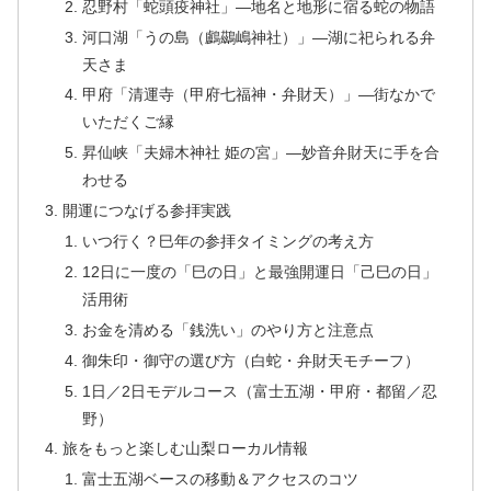
忍野村「蛇頭疫神社」—地名と地形に宿る蛇の物語
河口湖「うの島（鸕鷀嶋神社）」—湖に祀られる弁
天さま
甲府「清運寺（甲府七福神・弁財天）」—街なかで
いただくご縁
昇仙峡「夫婦木神社 姫の宮」—妙音弁財天に手を合
わせる
開運につなげる参拝実践
いつ行く？巳年の参拝タイミングの考え方
12日に一度の「巳の日」と最強開運日「己巳の日」
活用術
お金を清める「銭洗い」のやり方と注意点
御朱印・御守の選び方（白蛇・弁財天モチーフ）
1日／2日モデルコース（富士五湖・甲府・都留／忍
野）
旅をもっと楽しむ山梨ローカル情報
富士五湖ベースの移動＆アクセスのコツ