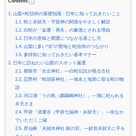
Contents
1.
山梨×蛇信仰の基礎知識：巳年に知っておきたいこと
1.1.
蛇と弁財天・宇賀神の関係をやさしく解説
1.2.
白蛇が「金運・再生」の象徴とされる理由
1.3.
巳年の意味と開運につながる過ごし方
1.4.
山梨に多い“水”の聖地と蛇信仰のつながり
1.5.
参拝前に知っておきたい基本マナー
2.
巳年に訪ねたい山梨のスポット厳選
2.1.
都留市「生出神社」—白蛇伝説が残る古社
2.2.
忍野村「蛇頭疫神社」—地名と地形に宿る蛇の物
語
2.3.
河口湖「うの島（鸕鷀嶋神社）」—湖に祀られる
弁天さま
2.4.
甲府「清運寺（甲府七福神・弁財天）」—街なか
でいただくご縁
2.5.
昇仙峡「夫婦木神社 姫の宮」—妙音弁財天に手を