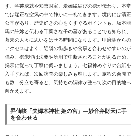
す。学芸成就や知恵財宝、愛嬌縁結びの徳が伝わり、本堂
では端正な空気の中で静かに一礼できます。境内には清正
公堂があり、歴史好きの心をくすぐるポイントも。坂本龍
馬の許嫁と伝わる千葉さな子の墓があることでも知られ、
幕末の人々に思いをはせる時間になります。甲府駅からの
アクセスはよく、近隣の街歩きや食事と合わせやすいのが
強み。御朱印は法要や所用で中断されることがあるため、
掲示に従って丁寧に伺いましょう。七福神めぐりの台紙を
入手すれば、次回訪問の楽しみも増します。旅程の合間で
も数十分立ち寄ると、気持ちの調律が整って次の目的地へ
向かえます。
昇仙峡「夫婦木神社 姫の宮」—妙音弁財天に手
を合わせる