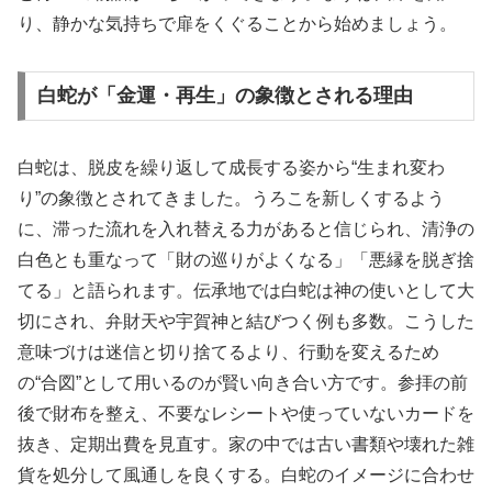
り、静かな気持ちで扉をくぐることから始めましょう。
白蛇が「金運・再生」の象徴とされる理由
白蛇は、脱皮を繰り返して成長する姿から“生まれ変わ
り”の象徴とされてきました。うろこを新しくするよう
に、滞った流れを入れ替える力があると信じられ、清浄の
白色とも重なって「財の巡りがよくなる」「悪縁を脱ぎ捨
てる」と語られます。伝承地では白蛇は神の使いとして大
切にされ、弁財天や宇賀神と結びつく例も多数。こうした
意味づけは迷信と切り捨てるより、行動を変えるため
の“合図”として用いるのが賢い向き合い方です。参拝の前
後で財布を整え、不要なレシートや使っていないカードを
抜き、定期出費を見直す。家の中では古い書類や壊れた雑
貨を処分して風通しを良くする。白蛇のイメージに合わせ