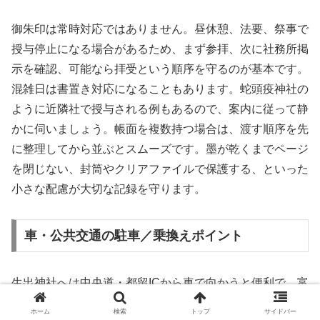
御朱印は常時対応ではありません。昼休憩、法要、祭事で
授与停止になる場合があるため、まず参拝、次に社務所掲
示を確認、可能なら拝受という順序を守るのが基本です。
混雑日は書置き対応になることもあります。蛇頭疫神社の
ように近隣社で授与される例もあるので、案内に従って静
かに伺いましょう。帳面を複数持つ場合は、渡す順序を先
に整理してから並ぶとスムーズです。墨が乾くまでページ
を閉じない、封筒やクリアファイルで保護する、といった
小さな配慮が大切な記録を守ります。
車・公共交通の駐車／乗換えポイント
生出神社へは中央道・都留ICから車で向かうと便利で、富
士急行線の赤坂駅・禾生駅からもアクセス可能です。河口
ホーム
検索
トップ
サイドバー