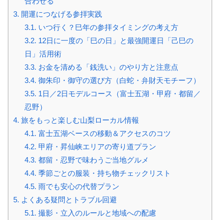
合わせる
3.
開運につなげる参拝実践
3.1.
いつ行く？巳年の参拝タイミングの考え方
3.2.
12日に一度の「巳の日」と最強開運日「己巳の
日」活用術
3.3.
お金を清める「銭洗い」のやり方と注意点
3.4.
御朱印・御守の選び方（白蛇・弁財天モチーフ）
3.5.
1日／2日モデルコース（富士五湖・甲府・都留／
忍野）
4.
旅をもっと楽しむ山梨ローカル情報
4.1.
富士五湖ベースの移動＆アクセスのコツ
4.2.
甲府・昇仙峡エリアの寄り道プラン
4.3.
都留・忍野で味わうご当地グルメ
4.4.
季節ごとの服装・持ち物チェックリスト
4.5.
雨でも安心の代替プラン
5.
よくある疑問とトラブル回避
5.1.
撮影・立入のルールと地域への配慮