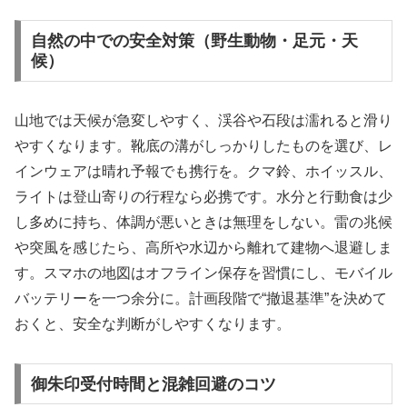
自然の中での安全対策（野生動物・足元・天
候）
山地では天候が急変しやすく、渓谷や石段は濡れると滑り
やすくなります。靴底の溝がしっかりしたものを選び、レ
インウェアは晴れ予報でも携行を。クマ鈴、ホイッスル、
ライトは登山寄りの行程なら必携です。水分と行動食は少
し多めに持ち、体調が悪いときは無理をしない。雷の兆候
や突風を感じたら、高所や水辺から離れて建物へ退避しま
す。スマホの地図はオフライン保存を習慣にし、モバイル
バッテリーを一つ余分に。計画段階で“撤退基準”を決めて
おくと、安全な判断がしやすくなります。
御朱印受付時間と混雑回避のコツ