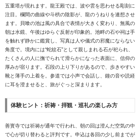
五重塔が現れます。龍王殿では、波や雲を思わせる彫刻に
注目。欄間の曲線や斗栱の陰影が、龍のうねりを連想させ
ます。貝喰の池は風の具合で表情が大きく変わり、無風の
朝は水鏡、午後はゆらぐ反射が印象的。池畔の石や祠は手
を触れず静かに鑑賞し、写真は人や儀式の邪魔にならない
角度で。境内には“蛇紋石”として親しまれる石が祀られ、
たくさんの人に撫でられて滑らかになった表面に、信仰の
厚みが宿ります。石段の上り下りがあるので、歩きやすい
靴と薄手の上着を。参道では小声で会話し、鐘の音や読経
に耳を澄ませると、旅がぐっと深まります。
体験ヒント：祈祷・拝観・巡礼の楽しみ方
善寳寺では祈祷が通年で行われ、朝の回は澄んだ空気の中
で心が切り替わると評判です。申込は各回の少し前までが