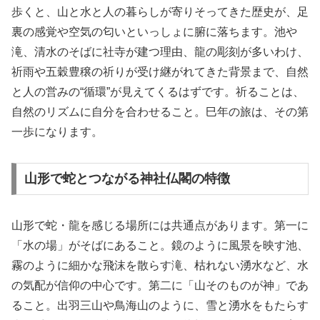
歩くと、山と水と人の暮らしが寄りそってきた歴史が、足
裏の感覚や空気の匂いといっしょに腑に落ちます。池や
滝、清水のそばに社寺が建つ理由、龍の彫刻が多いわけ、
祈雨や五穀豊穣の祈りが受け継がれてきた背景まで、自然
と人の営みの“循環”が見えてくるはずです。祈ることは、
自然のリズムに自分を合わせること。巳年の旅は、その第
一歩になります。
山形で蛇とつながる神社仏閣の特徴
山形で蛇・龍を感じる場所には共通点があります。第一に
「水の場」がそばにあること。鏡のように風景を映す池、
霧のように細かな飛沫を散らす滝、枯れない湧水など、水
の気配が信仰の中心です。第二に「山そのものが神」であ
ること。出羽三山や鳥海山のように、雪と湧水をもたらす