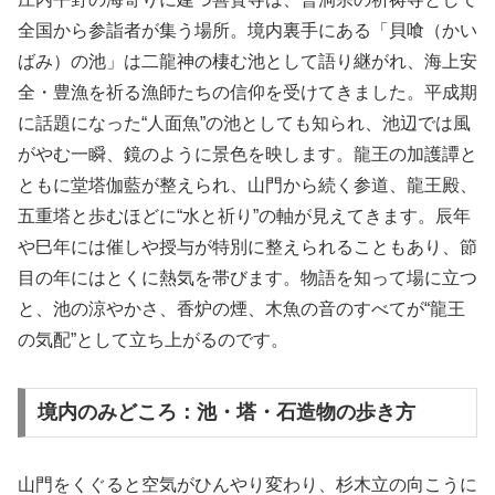
全国から参詣者が集う場所。境内裏手にある「貝喰（かい
ばみ）の池」は二龍神の棲む池として語り継がれ、海上安
全・豊漁を祈る漁師たちの信仰を受けてきました。平成期
に話題になった“人面魚”の池としても知られ、池辺では風
がやむ一瞬、鏡のように景色を映します。龍王の加護譚と
ともに堂塔伽藍が整えられ、山門から続く参道、龍王殿、
五重塔と歩むほどに“水と祈り”の軸が見えてきます。辰年
や巳年には催しや授与が特別に整えられることもあり、節
目の年にはとくに熱気を帯びます。物語を知って場に立つ
と、池の涼やかさ、香炉の煙、木魚の音のすべてが“龍王
の気配”として立ち上がるのです。
境内のみどころ：池・塔・石造物の歩き方
山門をくぐると空気がひんやり変わり、杉木立の向こうに