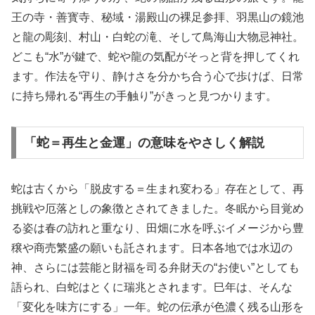
王の寺・善寳寺、秘域・湯殿山の裸足参拝、羽黒山の鏡池
と龍の彫刻、村山・白蛇の滝、そして鳥海山大物忌神社。
どこも“水”が鍵で、蛇や龍の気配がそっと背を押してくれ
ます。作法を守り、静けさを分かち合う心で歩けば、日常
に持ち帰れる“再生の手触り”がきっと見つかります。
「蛇＝再生と金運」の意味をやさしく解説
蛇は古くから「脱皮する＝生まれ変わる」存在として、再
挑戦や厄落としの象徴とされてきました。冬眠から目覚め
る姿は春の訪れと重なり、田畑に水を呼ぶイメージから豊
穣や商売繁盛の願いも託されます。日本各地では水辺の
神、さらには芸能と財福を司る弁財天の“お使い”としても
語られ、白蛇はとくに瑞兆とされます。巳年は、そんな
「変化を味方にする」一年。蛇の伝承が色濃く残る山形を