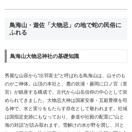
鳥海山・遊佐「大物忌」の地で蛇の民俗に
ふれる
鳥海山大物忌神社の基礎知識
秀麗な山容から“出羽富士”と呼ばれる鳥海山は、山そのも
のがご神体。山頂の本社と、麓の吹浦・蕨岡に口ノ宮（里
宮）が鎮座する構成で、古代から山岳信仰の中心として崇
められてきました。大物忌大神は国家安泰・五穀豊穣を司
る神で、水と実りをもたらす存在として敬われます。社域
は国指定史跡にもなっており、参道や社殿の配置に“山と
海の対話”が読み取れます。雪解けの水が野を潤し、川と