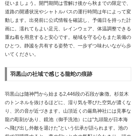
従いましょう。開門期間は雪解け後から秋までの限定で、
道路の開通状況やシャトルバスの運行時間は年によって変
動します。出発前に公式情報を確認し、予備日を持った計
画に。濡れてもよい足元、レインウェア、体温調整できる
重ね着を用意すると安心です。秘域を守る心もまた装備の
ひとつ。静謐を共有する姿勢で、一歩ずつ味わいながら歩
いてください。
羽黒山の社域で感じる龍蛇の痕跡
羽黒山は随神門から始まる2,446段の石段が象徴。杉並木
のトンネルを抜けるほどに、湿り気を帯びた空気が濃くな
り、沢の音が近づきます。山頂近くの厳島神社には見事な
龍の彫刻があり、鏡池（御手洗池）には“九頭龍が日本海
へ飛び出し外敵を退けた”という伝承が語られます。池の