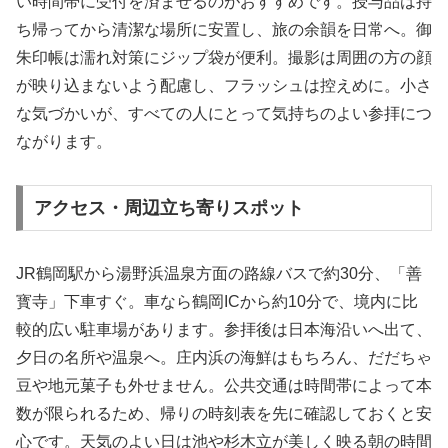
い時間帯に受付を済ませるのがおすすめです。授与品は持
ち帰ってから清潔な場所に安置し、旅の余韻を日常へ。御
朱印帳は濡れ対策にジップ袋が便利。撮影は周囲の方の顔
が映り込まないよう配慮し、フラッシュは控えめに。小さ
な気づかいが、すべての人にとって気持ちのよい参拝につ
ながります。
アクセス・周辺立ち寄りスポット
JR鶴岡駅から湯野浜温泉方面の路線バスで約30分、「善
寳寺」下車すぐ。車なら鶴岡ICから約10分で、境内に比
較的広い駐車場があります。参拝後は日本海沿いへ出て、
夕日の名所や温泉へ。庄内浜の海鮮はもちろん、だだちゃ
豆や地元菓子も外せません。公共交通は時間帯によって本
数が限られるため、帰りの時刻表を先に確認しておくと安
心です。天気のよい日は池や杉木立が美しく映る朝の時間