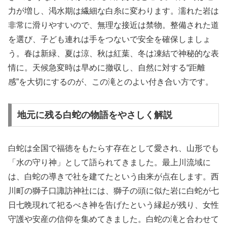
力が増し、渇水期は繊細な白糸に変わります。濡れた岩は
非常に滑りやすいので、無理な接近は禁物。整備された道
を選び、子ども連れは手をつないで安全を確保しましょ
う。春は新緑、夏は涼、秋は紅葉、冬は凍結で神秘的な表
情に。天候急変時は早めに撤収し、自然に対する“距離
感”を大切にするのが、この滝とのよい付き合い方です。
地元に残る白蛇の物語をやさしく解説
白蛇は全国で福徳をもたらす存在として愛され、山形でも
「水の守り神」として語られてきました。最上川流域に
は、白蛇の導きで社を建てたという由来が点在します。西
川町の獅子口諏訪神社には、獅子の頭に似た岩に白蛇が七
日七晩現れて祀るべき神を告げたという縁起が残り、女性
守護や安産の信仰を集めてきました。白蛇の滝と合わせて