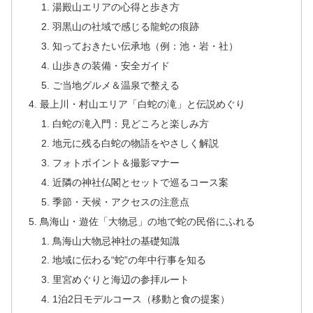
湯殿山エリアの心得と歩き方
羽黒山の社域で感じる龍蛇の痕跡
知っておきたい伝承地（例：池・岩・社）
山歩きの装備・安全ガイド
ご当地グルメ＆温泉で整える
最上川・村山エリア「白蛇の滝」と伝説めぐり
白蛇の滝入門：見どころと楽しみ方
地元に残る白蛇の物語をやさしく解説
フォトポイント＆撮影マナー
近隣の神社仏閣とセットで巡るコース案
季節・天候・アクセスの注意点
鳥海山・遊佐「大物忌」の地で蛇の民俗にふれる
鳥海山大物忌神社の基礎知識
地域に伝わる“蛇”の年中行事を知る
里宮めぐりと海辺の参拝ルート
1泊2日モデルコース（移動と食の提案）