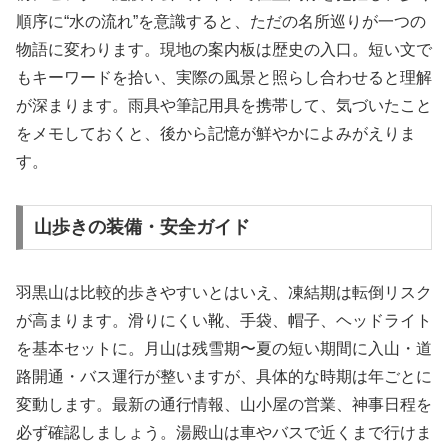
順序に“水の流れ”を意識すると、ただの名所巡りが一つの
物語に変わります。現地の案内板は歴史の入口。短い文で
もキーワードを拾い、実際の風景と照らし合わせると理解
が深まります。雨具や筆記用具を携帯して、気づいたこと
をメモしておくと、後から記憶が鮮やかによみがえりま
す。
山歩きの装備・安全ガイド
羽黒山は比較的歩きやすいとはいえ、凍結期は転倒リスク
が高まります。滑りにくい靴、手袋、帽子、ヘッドライト
を基本セットに。月山は残雪期〜夏の短い期間に入山・道
路開通・バス運行が整いますが、具体的な時期は年ごとに
変動します。最新の通行情報、山小屋の営業、神事日程を
必ず確認しましょう。湯殿山は車やバスで近くまで行けま