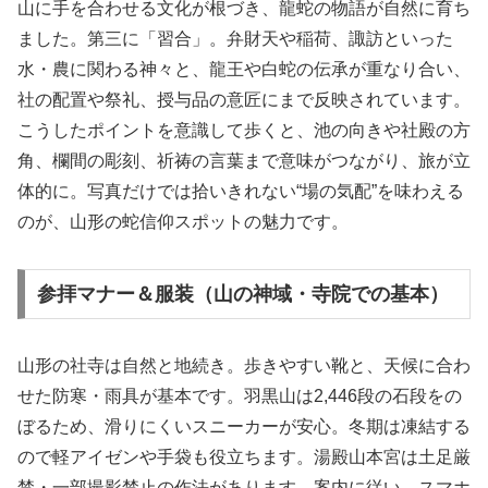
山に手を合わせる文化が根づき、龍蛇の物語が自然に育ち
ました。第三に「習合」。弁財天や稲荷、諏訪といった
水・農に関わる神々と、龍王や白蛇の伝承が重なり合い、
社の配置や祭礼、授与品の意匠にまで反映されています。
こうしたポイントを意識して歩くと、池の向きや社殿の方
角、欄間の彫刻、祈祷の言葉まで意味がつながり、旅が立
体的に。写真だけでは拾いきれない“場の気配”を味わえる
のが、山形の蛇信仰スポットの魅力です。
参拝マナー＆服装（山の神域・寺院での基本）
山形の社寺は自然と地続き。歩きやすい靴と、天候に合わ
せた防寒・雨具が基本です。羽黒山は2,446段の石段をの
ぼるため、滑りにくいスニーカーが安心。冬期は凍結する
ので軽アイゼンや手袋も役立ちます。湯殿山本宮は土足厳
禁・一部撮影禁止の作法があります。案内に従い、スマホ