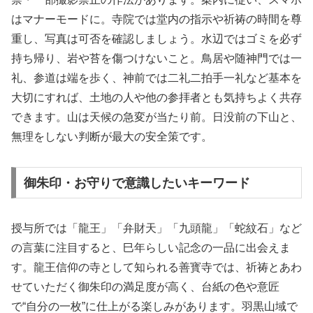
はマナーモードに。寺院では堂内の指示や祈祷の時間を尊
重し、写真は可否を確認しましょう。水辺ではゴミを必ず
持ち帰り、岩や苔を傷つけないこと。鳥居や随神門では一
礼、参道は端を歩く、神前では二礼二拍手一礼など基本を
大切にすれば、土地の人や他の参拝者とも気持ちよく共存
できます。山は天候の急変が当たり前。日没前の下山と、
無理をしない判断が最大の安全策です。
御朱印・お守りで意識したいキーワード
授与所では「龍王」「弁財天」「九頭龍」「蛇紋石」など
の言葉に注目すると、巳年らしい記念の一品に出会えま
す。龍王信仰の寺として知られる善寳寺では、祈祷とあわ
せていただく御朱印の満足度が高く、台紙の色や意匠
で“自分の一枚”に仕上がる楽しみがあります。羽黒山域で