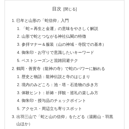
目次
巳年と山形の「蛇信仰」入門
「蛇＝再生と金運」の意味をやさしく解説
山形で蛇とつながる神社仏閣の特徴
参拝マナー＆服装（山の神域・寺院での基本）
御朱印・お守りで意識したいキーワード
ベストシーズンと混雑回避テク
鶴岡・善寳寺（龍神の寺）で蛇のパワーに触れる
歴史と物語：龍神伝説と寺のはじまり
境内のみどころ：池・塔・石造物の歩き方
体験ヒント：祈祷・拝観・巡礼の楽しみ方
御朱印・授与品のチェックポイント
アクセス・周辺立ち寄りスポット
出羽三山で「蛇と山の信仰」をたどる（湯殿山・羽黒
山ほか）