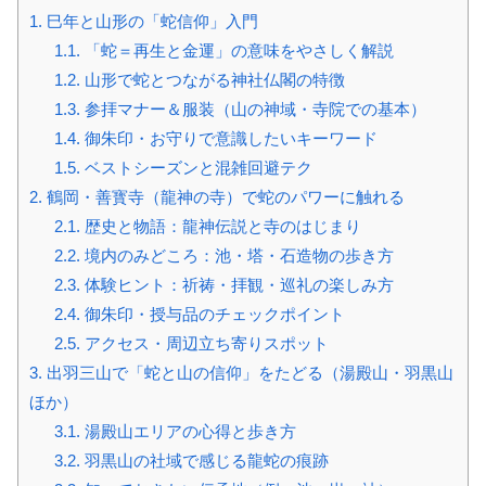
1.
巳年と山形の「蛇信仰」入門
1.1.
「蛇＝再生と金運」の意味をやさしく解説
1.2.
山形で蛇とつながる神社仏閣の特徴
1.3.
参拝マナー＆服装（山の神域・寺院での基本）
1.4.
御朱印・お守りで意識したいキーワード
1.5.
ベストシーズンと混雑回避テク
2.
鶴岡・善寳寺（龍神の寺）で蛇のパワーに触れる
2.1.
歴史と物語：龍神伝説と寺のはじまり
2.2.
境内のみどころ：池・塔・石造物の歩き方
2.3.
体験ヒント：祈祷・拝観・巡礼の楽しみ方
2.4.
御朱印・授与品のチェックポイント
2.5.
アクセス・周辺立ち寄りスポット
3.
出羽三山で「蛇と山の信仰」をたどる（湯殿山・羽黒山
ほか）
3.1.
湯殿山エリアの心得と歩き方
3.2.
羽黒山の社域で感じる龍蛇の痕跡