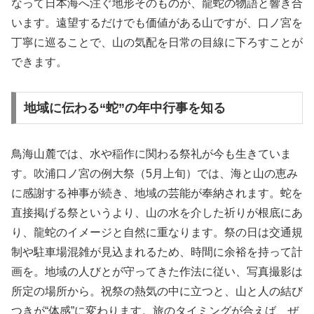
なって日本海へ注ぐ地形そのものが、龍蛇の物語と響き合
います。遠望するだけでも価値がある山ですが、口ノ宮を
丁寧に巡ることで、山の気配を日常の目線に下ろすことが
できます。
地域に伝わる“蛇”の年中行事を知る
鳥海山麓では、水や稲作に関わる祭礼が今も生きていま
す。吹浦口ノ宮の例大祭（5月上旬）では、海と山の恵み
に感謝する神事が続き、地域の芸能が奉納されます。蛇を
直接掲げる祭というより、山の水を介した祈りが根底にあ
り、龍蛇のイメージと自然に重なります。祭の日は交通規
制や駐車場混雑が見込まれるため、時間に余裕を持って計
画を。地域の人びとが守ってきた作法に従い、写真撮影は
所定の場所から。祝祭の熱気の中に立つと、山と人の結び
つきが“体感”に変わります。旅のタイミングが合えば、ぜ