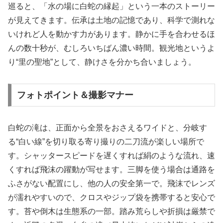
巡ると、「水の場に白蛇の縁起」という一本のストーリー
が見えてきます。伝承は土地の記憶であり、科学で測れな
いけれど人を動かす力があります。静かに手を合わせるほ
んの数十秒が、むしろいちばん濃い時間。観光地というよ
り“里の聖地”として、静けさを分かち合いましょう。
フォトポイント＆撮影マナー
白蛇の滝は、正面から全景をおさえるワイドと、分岐す
る“白い線”を切り取る寄り撮りの二刀流が楽しい場所で
す。シャッタースピードを遅くすれば絹のような流れ、速
くすれば飛沫の躍動が写せます。三脚を使う場合は通路を
ふさがない配置にし、他の人の安全第一で。飛沫でレンズ
が濡れやすいので、クロスやジップ袋を携帯すると安心で
す。苔や倒木は生態系の一部。踏み荒らしや折損は厳禁で