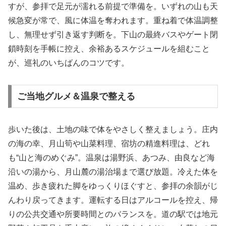
すが、参拝で足元が濡れる前提で準備を。いずれの山も天
候急変が常で、風に体温を奪われます。重ね着で体温調整
し、無理せず引き返す判断を。下山の最終バスやゲート閉
鎖時刻を手帳に控え、余裕あるスケジュールを組むこと
が、巡礼のいちばんのコツです。
ご当地グルメ＆温泉で整える
歩いた後は、土地の味で体をやさしく整えましょう。庄内
の海の幸、月山筍や山菜料理、宿坊の精進料理は、どれ
も“山と海のめぐみ”。温泉は湯野浜、あつみ、由良など海
沿いの湯から、月山麓の湯治場まで選び放題。冷えた体を
温め、歩き疲れた脚をゆっくりほぐすと、参拝の余韻がじ
んわり戻ってきます。運転する日はアルコールを控え、帰
りの公共交通や所要時間とのバランスを。道の駅では地元