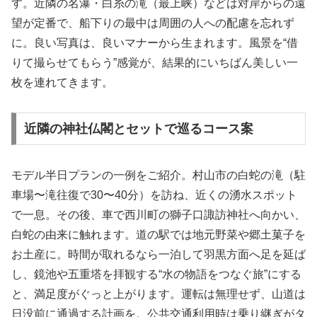
す。近隣の名瀑・白糸の滝（最上峡）などは対岸からの遠
望が定番で、船下りの最中は周囲の人への配慮を忘れず
に。良い写真は、良いマナーから生まれます。風景を“借
りて撮らせてもらう”感覚が、結果的にいちばん美しい一
枚を連れてきます。
近隣の神社仏閣とセットで巡るコース案
モデル半日プランの一例をご紹介。村山市の白蛇の滝（駐
車場〜滝往復で30〜40分）を訪ね、近くの湧水スポット
で一息。その後、車で西川町の獅子口諏訪神社へ向かい、
白蛇の由来に触れます。道の駅では地元野菜や郷土菓子を
お土産に。時間が取れるなら一泊して羽黒方面へ足を延ば
し、鏡池や五重塔を拝観する“水の物語をつなぐ旅”にする
と、満足度がぐっと上がります。運転は無理せず、山道は
日没前に通過する計画を。公共交通利用時は乗り継ぎがタ