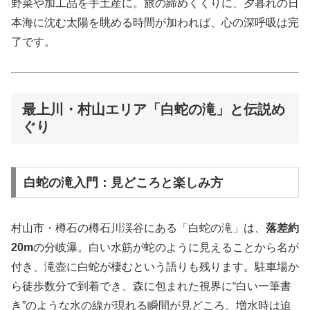
野菜や加工品を手土産に。旅の締めくくりに、夕暮れの日
本海に沈む太陽を眺める時間が加われば、心の深呼吸は完
了です。
最上川・村山エリア「白蛇の滝」と伝説め
ぐり
白蛇の滝入門：見どころと楽しみ方
村山市・樽石の樽石川渓谷にある「白蛇の滝」は、
落差約
20m
の分岐瀑。白い水筋が蛇のように見えることから名が
付き、滝壺に白蛇が棲むという語りも残ります。駐車場か
ら徒歩数分で到着でき、森に包まれた視界に“白い一筆書
き”のような水の線が現れる瞬間が見どころ。増水時は迫