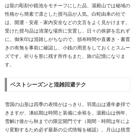
は龍の彫刻や鏡池をモチーフにした品、湯殿山では秘域の
性格から簡素で凛とした授与品が人気。白蛇由来の社で
は、開運・安産・家内安全などの文言をよく見かけます。
受けた授与品は清潔な場所に安置し、日々の挨拶を忘れず
に。御朱印は混雑しがちなので、頒布時間や直書き・書置
きの有無を事前に確認し、小銭の用意をしておくとスムー
ズです。祈りを形に残す所作もまた、旅の記憶になりま
す。
ベストシーズンと混雑回避テク
雪国の山形は四季の表情がはっきり。羽黒山は通年参拝で
きますが、凍結期は時間と装備に余裕を。湯殿山は例年、
雪解け後から秋までの限定開門です（期間・時間は年によ
り変動するため必ず最新の公式情報を確認）。月山は残雪