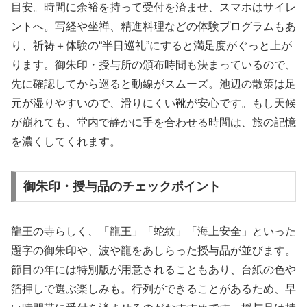
目安。時間に余裕を持って受付を済ませ、スマホはサイレ
ントへ。写経や坐禅、精進料理などの体験プログラムもあ
り、祈祷＋体験の“半日巡礼”にすると満足度がぐっと上が
ります。御朱印・授与所の頒布時間も決まっているので、
先に確認してから巡ると動線がスムーズ。池辺の散策は足
元が湿りやすいので、滑りにくい靴が安心です。もし天候
が崩れても、堂内で静かに手を合わせる時間は、旅の記憶
を濃くしてくれます。
御朱印・授与品のチェックポイント
龍王の寺らしく、「龍王」「蛇紋」「海上安全」といった
題字の御朱印や、波や龍をあしらった授与品が並びます。
節目の年には特別版が用意されることもあり、台紙の色や
箔押しで選ぶ楽しみも。行列ができることがあるため、早