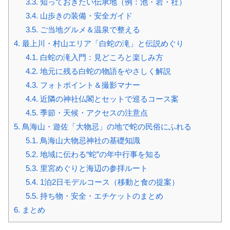
3.3.
知っておきたい伝承地（例：池・岩・社）
3.4.
山歩きの装備・安全ガイド
3.5.
ご当地グルメ＆温泉で整える
4.
最上川・村山エリア「白蛇の滝」と伝説めぐり
4.1.
白蛇の滝入門：見どころと楽しみ方
4.2.
地元に残る白蛇の物語をやさしく解説
4.3.
フォトポイント＆撮影マナー
4.4.
近隣の神社仏閣とセットで巡るコース案
4.5.
季節・天候・アクセスの注意点
5.
鳥海山・遊佐「大物忌」の地で蛇の民俗にふれる
5.1.
鳥海山大物忌神社の基礎知識
5.2.
地域に伝わる“蛇”の年中行事を知る
5.3.
里宮めぐりと海辺の参拝ルート
5.4.
1泊2日モデルコース（移動と食の提案）
5.5.
持ち物・安全・エチケットのまとめ
6.
まとめ