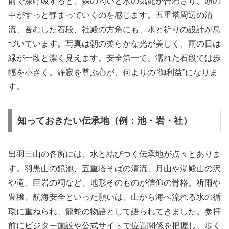
前で深呼吸すると、森の匂いと水の気配が合わさり、頭の
中がすっと静まっていくのを感じます。五重塔周辺の清
流、苔むした石段、社殿の方角にも、水と祈りの設計が息
づいています。写真は朝の柔らかな光が美しく、雨の日は
緑が一段と濃く見えます。安全第一で、濡れた石段では歩
幅を小さく。静寂を尊ぶ心が、何よりの“御利益”になりま
す。
知っておきたい伝承地（例：池・岩・社）
出羽三山の各所には、水と結びつく伝承地が点々とありま
す。羽黒山の鏡池、五重塔そばの清流、月山や湯殿山の沢
や滝、巨岩の祠など、地形そのものが信仰の骨格。祈雨や
豊穣、航海安全といった願いは、山から海へ流れる水の循
環に重ねられ、龍蛇の物語として語られてきました。参拝
前にビジター施設や公式サイトで位置関係を把握し、歩く