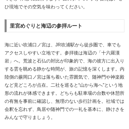
ひ現地でその空気を味わってください。
里宮めぐりと海辺の参拝ルート
海に近い吹浦口ノ宮は、JR吹浦駅から徒歩圏で、車でも
アクセスしやすい立地です。参拝後は海辺の「十六羅漢
岩」へ。荒波と石仏の対比が印象的で、海の彼方に出入り
する雲を眺める静かな時間が、旅の記憶を深くします。内
陸側の蕨岡口ノ宮は落ち着いた雰囲気で、随神門や神楽殿
など見どころが点在。二社を巡ると“山から海へ”という地
形の流れが体感できます。どちらも駐車場の台数や休憩所
の有無を事前に確認し、無理のない歩行計画を。社域では
会釈を忘れず、鳥居や随神門での一礼を基本に、静けさを
みんなで守りましょう。