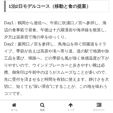
1泊2日モデルコース（移動と食の提案）
Day1：鶴岡から遊佐へ。午前に吹浦口ノ宮へ参拝し、海
辺の食事処で昼食。午後は十六羅漢岩や海岸線を散策し、
夕方は温泉宿で海の幸をゆっくり。
Day2：蕨岡口ノ宮を参拝し、鳥海山を仰ぐ田園道をドラ
イブ。季節が合えば高原や滝へ寄り道。道の駅で地酒や加
工品を選び、帰路へ。どの季節も風が強く体感温度が下が
りやすいので、ウインドブレーカーと歩きやすい靴は必
携。御朱印は午前中のほうがスムーズなことが多いので、
先に受付を済ませると時間を有効に使えます。静けさを大
切に、短くても“深い滞在”にすることが、この地を味わう
コツです。
持ち物・安全・エチケットのまとめ
ホーム
検索
トップ
サイドバー