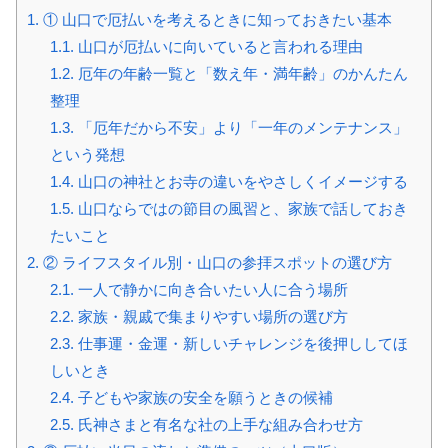
1.
① 山口で厄払いを考えるときに知っておきたい基本
1.1.
山口が厄払いに向いていると言われる理由
1.2.
厄年の年齢一覧と「数え年・満年齢」のかんたん
整理
1.3.
「厄年だから不安」より「一年のメンテナンス」
という発想
1.4.
山口の神社とお寺の違いをやさしくイメージする
1.5.
山口ならではの節目の風習と、家族で話しておき
たいこと
2.
② ライフスタイル別・山口の参拝スポットの選び方
2.1.
一人で静かに向き合いたい人に合う場所
2.2.
家族・親戚で集まりやすい場所の選び方
2.3.
仕事運・金運・新しいチャレンジを後押ししてほ
しいとき
2.4.
子どもや家族の安全を願うときの候補
2.5.
氏神さまと有名な社の上手な組み合わせ方