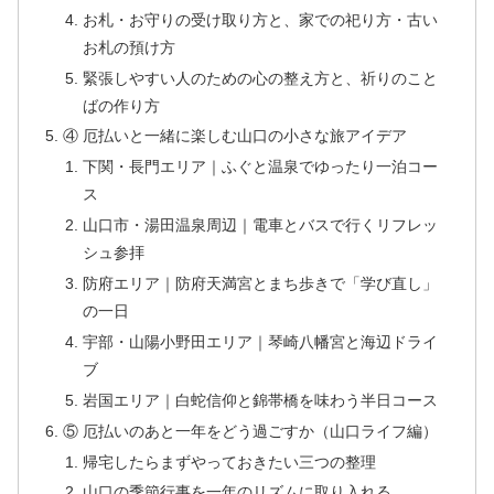
お札・お守りの受け取り方と、家での祀り方・古い
お札の預け方
緊張しやすい人のための心の整え方と、祈りのこと
ばの作り方
④ 厄払いと一緒に楽しむ山口の小さな旅アイデア
下関・長門エリア｜ふぐと温泉でゆったり一泊コー
ス
山口市・湯田温泉周辺｜電車とバスで行くリフレッ
シュ参拝
防府エリア｜防府天満宮とまち歩きで「学び直し」
の一日
宇部・山陽小野田エリア｜琴崎八幡宮と海辺ドライ
ブ
岩国エリア｜白蛇信仰と錦帯橋を味わう半日コース
⑤ 厄払いのあと一年をどう過ごすか（山口ライフ編）
帰宅したらまずやっておきたい三つの整理
山口の季節行事を一年のリズムに取り入れる