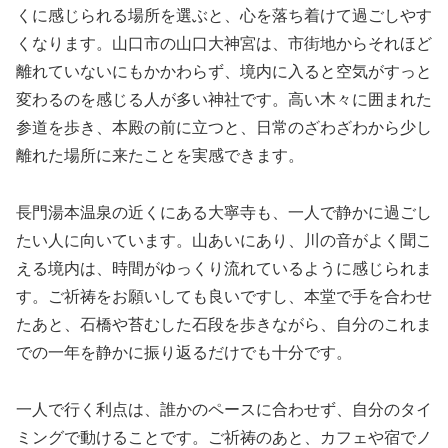
くに感じられる場所を選ぶと、心を落ち着けて過ごしやす
くなります。山口市の山口大神宮は、市街地からそれほど
離れていないにもかかわらず、境内に入ると空気がすっと
変わるのを感じる人が多い神社です。高い木々に囲まれた
参道を歩き、本殿の前に立つと、日常のざわざわから少し
離れた場所に来たことを実感できます。
長門湯本温泉の近くにある大寧寺も、一人で静かに過ごし
たい人に向いています。山あいにあり、川の音がよく聞こ
える境内は、時間がゆっくり流れているように感じられま
す。ご祈祷をお願いしても良いですし、本堂で手を合わせ
たあと、石橋や苔むした石段を歩きながら、自分のこれま
での一年を静かに振り返るだけでも十分です。
一人で行く利点は、誰かのペースに合わせず、自分のタイ
ミングで動けることです。ご祈祷のあと、カフェや宿でノ