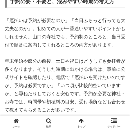
予約の要・不要と、混みやすい時期の考え方
「厄払いは予約が必要なのか」「当日ふらっと行っても大
丈夫なのか」。初めての人が一番迷いやすいポイントかも
しれません。山口の寺社でも、予約制のところと、当日受
付で順番に案内してくれるところの両方があります。
年末年始や節分の前後、土日や祝日はどうしても参拝者が
多くなります。そうした時期に出かける場合は、事前に公
式サイトを確認したり、電話で「厄払いを受けたいのです
が、予約は必要ですか」「いつ頃が比較的空いています
か」と尋ねたりしておくと安心です。予約が必要な神社・
お寺では、時間帯や初穂料の目安、受付場所なども合わせ
て教えてもらえることが多いです。
逆に、平日や混雑期を外した時期であれば、当日受付だけ
ホーム
検索
トップ
サイドバー