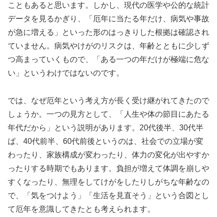
こともあると思います。しかし、現代の医学や公的な統計
データを見るかぎり、「厄年に当たる年だけ、病気や事故
が急に増える」といった形のはっきりした根拠は確認され
ていません。病気やけがのリスクは、年齢とともに少しず
つ高まっていくもので、「ある一つの年だけが極端に危な
い」というわけではないのです。
では、なぜ厄年という考え方が長く受け継がれてきたので
しょうか。一つの見方として、「人生や体の節目にあたる
年代だから」という説明があります。20代後半、30代半
ば、40代前半、60代前後というのは、社会での立場が変
わったり、家族構成が変わったり、体力の変化が出やすか
ったりする時期でもあります。負担が増えて体調を崩しや
すくなったり、無理をしてけがをしたりしがちな年齢なの
で、「気をつけよう」「生活を見直そう」という合図とし
て厄年を意識してきたとも考えられます。