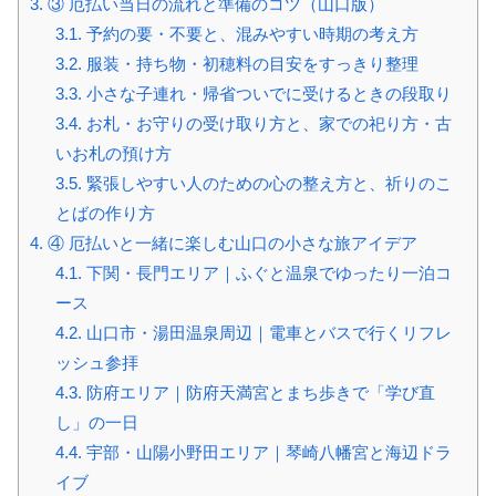
3.
③ 厄払い当日の流れと準備のコツ（山口版）
3.1.
予約の要・不要と、混みやすい時期の考え方
3.2.
服装・持ち物・初穂料の目安をすっきり整理
3.3.
小さな子連れ・帰省ついでに受けるときの段取り
3.4.
お札・お守りの受け取り方と、家での祀り方・古
いお札の預け方
3.5.
緊張しやすい人のための心の整え方と、祈りのこ
とばの作り方
4.
④ 厄払いと一緒に楽しむ山口の小さな旅アイデア
4.1.
下関・長門エリア｜ふぐと温泉でゆったり一泊コ
ース
4.2.
山口市・湯田温泉周辺｜電車とバスで行くリフレ
ッシュ参拝
4.3.
防府エリア｜防府天満宮とまち歩きで「学び直
し」の一日
4.4.
宇部・山陽小野田エリア｜琴崎八幡宮と海辺ドラ
イブ