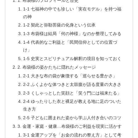
1. 布袋様のプロフィールと歴史
1-1 七福神の中でも珍しい「実在モデル」を持つ福
の神
1-2 契此と弥勒菩薩の化身という伝承
1-3 布袋様は結局「何の神様」なのか整理してみる
1-4 代表的なご利益と「民間信仰としての位置づ
け」
1-5 史実とスピリチュアル解釈の境目を知っておく
2. 布袋様の姿かたちに隠れたメッセージ
2-1 大きな布の袋が象徴する「巡らせる豊かさ」
2-2 ふくよかな体つきと太鼓腹が語る度量の大きさ
2-3 くしゃっとした笑顔と「笑う門には福来たる」
2-4 ゆったりした衣と裸足が教える地に足のついた
生き方
2-5 子どもに囲まれた姿から学ぶ人付き合いのコツ
3. 金運・家庭・健康…布袋様のご利益を現実に活かす
3-1 金運アップを「お金の流れの整え方」として考