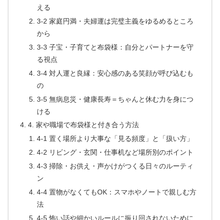
える
3-2 家庭円満・夫婦運は完璧主義をゆるめるところ
から
3-3 子宝・子育てと布袋様：自分とパートナーを守
る視点
3-4 対人運と良縁：安心感のある笑顔が呼び込むも
の
3-5 無病息災・健康長寿＝ちゃんと休む力を身につ
ける
4. 家や職場で布袋様と付き合う方法
4-1 置く場所より大事な「見る頻度」と「扱い方」
4-2 リビング・玄関・仕事机など場所別のポイント
4-3 掃除・お供え・声かけがつくる日々のルーティ
ン
4-4 置物がなくてもOK：スマホやノートで親しむ方
法
4-5 怖い話や細かいルールに振り回されないために