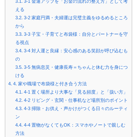
3.1.
3-1 金運アップを「お金の流れの整え方」として考
える
3.2.
3-2 家庭円満・夫婦運は完璧主義をゆるめるところ
から
3.3.
3-3 子宝・子育てと布袋様：自分とパートナーを守
る視点
3.4.
3-4 対人運と良縁：安心感のある笑顔が呼び込むも
の
3.5.
3-5 無病息災・健康長寿＝ちゃんと休む力を身につ
ける
4.
4. 家や職場で布袋様と付き合う方法
4.1.
4-1 置く場所より大事な「見る頻度」と「扱い方」
4.2.
4-2 リビング・玄関・仕事机など場所別のポイント
4.3.
4-3 掃除・お供え・声かけがつくる日々のルーティ
ン
4.4.
4-4 置物がなくてもOK：スマホやノートで親しむ
方法