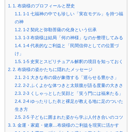
1.
1. 布袋様のプロフィールと歴史
1.1.
1-1 七福神の中でも珍しい「実在モデル」を持つ福
の神
1.2.
1-2 契此と弥勒菩薩の化身という伝承
1.3.
1-3 布袋様は結局「何の神様」なのか整理してみる
1.4.
1-4 代表的なご利益と「民間信仰としての位置づ
け」
1.5.
1-5 史実とスピリチュアル解釈の境目を知っておく
2.
2. 布袋様の姿かたちに隠れたメッセージ
2.1.
2-1 大きな布の袋が象徴する「巡らせる豊かさ」
2.2.
2-2 ふくよかな体つきと太鼓腹が語る度量の大きさ
2.3.
2-3 くしゃっとした笑顔と「笑う門には福来たる」
2.4.
2-4 ゆったりした衣と裸足が教える地に足のついた
生き方
2.5.
2-5 子どもに囲まれた姿から学ぶ人付き合いのコツ
3.
3. 金運・家庭・健康…布袋様のご利益を現実に活かす