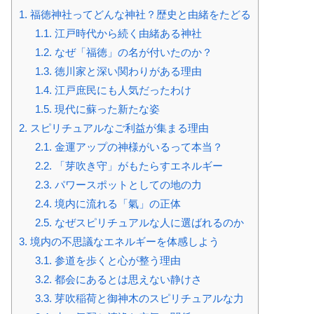
1.
福徳神社ってどんな神社？歴史と由緒をたどる
1.1.
江戸時代から続く由緒ある神社
1.2.
なぜ「福徳」の名が付いたのか？
1.3.
徳川家と深い関わりがある理由
1.4.
江戸庶民にも人気だったわけ
1.5.
現代に蘇った新たな姿
2.
スピリチュアルなご利益が集まる理由
2.1.
金運アップの神様がいるって本当？
2.2.
「芽吹き守」がもたらすエネルギー
2.3.
パワースポットとしての地の力
2.4.
境内に流れる「氣」の正体
2.5.
なぜスピリチュアルな人に選ばれるのか
3.
境内の不思議なエネルギーを体感しよう
3.1.
参道を歩くと心が整う理由
3.2.
都会にあるとは思えない静けさ
3.3.
芽吹稲荷と御神木のスピリチュアルな力