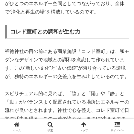
がひとつのエネルギー空間としてつながっており、全体
で“浄化と再生の場”を構成しているのです。
コレド室町との調和が生む力
福徳神社の目の前にある商業施設「コレド室町」は、和モ
ダンなデザインで地域との調和を意識して作られていま
す。この“新しい文化”と“古い伝統”が隣り合っている環境
が、独特のエネルギーの交差点を生み出しているのです。
スピリチュアル的に見れば、「陰」と「陽」や「静」と
「動」がバランスよく配置されている場所はエネルギーの
流れが良いとされます。神社で心を整え、コレド室町で日
常の活力を得る。この一連の流れが、まさに“生きるエネ
ルギー”を整えるスピリチュアルな体験につながるので
ホーム
検索
トップ
サイドバー