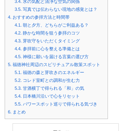
3.4.
水の気配と清浄な空気の関係
3.5.
写真では伝わらない現地の感覚とは？
4.
おすすめの参拝方法と時間帯
4.1.
朝と夕方、どちらがご利益ある？
4.2.
静かな時間を狙う参拝のコツ
4.3.
芽吹守をいただくタイミング
4.4.
参拝前に心を整える準備とは
4.5.
神様に願いを届ける言葉の選び方
5.
福徳神社周辺のスピリチュアル散策スポット
5.1.
福徳の森と芽吹きのエネルギー
5.2.
コレド室町との調和が生む力
5.3.
甘酒横丁で得られる「和」の気
5.4.
日本橋川沿いで心をリセット
5.5.
パワースポット巡りで得られる気づき
6.
まとめ