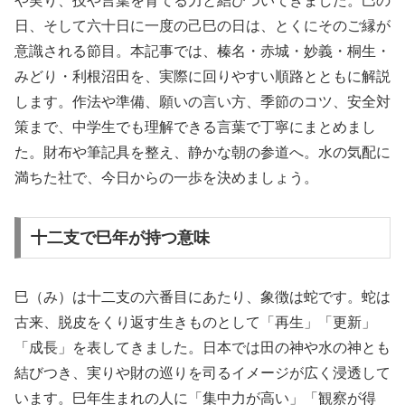
や実り、技や言葉を育てる力と結びついてきました。巳の
日、そして六十日に一度の己巳の日は、とくにそのご縁が
意識される節目。本記事では、榛名・赤城・妙義・桐生・
みどり・利根沼田を、実際に回りやすい順路とともに解説
します。作法や準備、願いの言い方、季節のコツ、安全対
策まで、中学生でも理解できる言葉で丁寧にまとめまし
た。財布や筆記具を整え、静かな朝の参道へ。水の気配に
満ちた社で、今日からの一歩を決めましょう。
十二支で巳年が持つ意味
巳（み）は十二支の六番目にあたり、象徴は蛇です。蛇は
古来、脱皮をくり返す生きものとして「再生」「更新」
「成長」を表してきました。日本では田の神や水の神とも
結びつき、実りや財の巡りを司るイメージが広く浸透して
います。巳年生まれの人に「集中力が高い」「観察が得