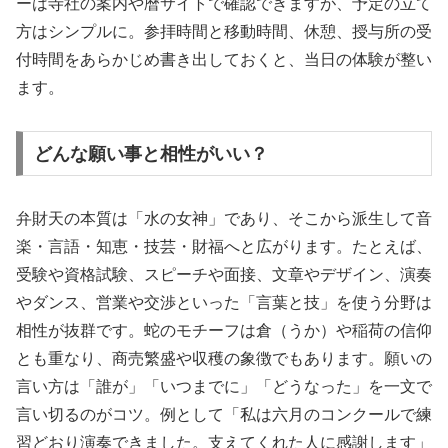
ーは寺社の案内や暦サイトで確認できますが、予定の立て
方はシンプルに。参拝時間と移動時間、休憩、授与所の受
付時間をあらかじめ書き出しておくと、当日の体験が整い
ます。
どんな願い事と相性がいい？
弁財天の本質は「水の女神」であり、そこから派生して音
楽・言語・知恵・技芸・財福へと広がります。たとえば、
受験や資格試験、スピーチや面接、文章やデザイン、演奏
やダンス、営業や交渉といった「言葉と技」を使う分野は
相性が抜群です。蛇のモチーフは倉（うか）や稲荷の信仰
とも重なり、商売繁盛や収穫の象徴でもあります。願いの
言い方は「誰が」「いつまでに」「どうなった」を一文で
言い切るのがコツ。例として「私は六月のコンクールで練
習どおり演奏できました。支えてくれた人に感謝します」