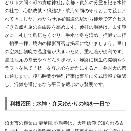
どり市大間々町の貴船神社は京都・貴船の分霊を祀る水神
の社で、心願成就・縁結び・航海や雨の守りとして親しま
れてきました。わたらせ渓谷鐵道の駅から徒歩でアクセス
できる点も旅の自由度を高めます。参拝の順路は、まず静
かに一礼して鳥居をくぐり、手水で身を清め、拝殿で二拝
二拍手一拝。境内の撮影可否は掲示に従いましょう。里山
の空気は朝晩で温度差が大きいため、重ね着が便利です。
昼は地元の蕎麦やうどんを味わい、帰路に桐生の織物やク
ラフトを見て「技」を尊ぶ心を新たにすると、弁財天の徳
に通じます。授与時間や特別行事は事前に公式情報で確認
し、混雑を避けるなら平日を選ぶのが賢明です。
利根沼田：水神・弁天ゆかりの地を一日で
沼田市の迦葉山 龍華院 弥勒寺は、天狗信仰で知られる古