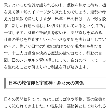
意」といった性質が語られるのも、獲物を静かに待ち、機
を見て動く蛇のイメージから来たものでしょう。運勢の考
え方は流派で異なりますが、巳年・巳の日は「古い殻を脱
ぎ、新しい行動へ進む」区切りに向いているという点では
一致します。財布や筆記具を改める、学び直しを始める、
仕事の手順を見直すといった小さな更新を実行日として定
めると、願いが日常の行動に結びついて現実味を帯びま
す。十二支は運命を決める魔法の鍵ではなく、行動の合
図。巳のシンボルを背中押しにして、自分のペースで一歩
を重ねることが何よりのご利益を呼び込みます。
日本の蛇信仰と宇賀神・弁財天の関係
日本の民間信仰では、蛇はしばしば水や穀物、富の象徴と
して祀られてきました。中世以降、福徳神として知られる