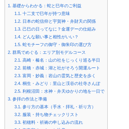
1.
基礎からわかる：蛇と巳年のご利益
1.1.
十二支で巳年が持つ意味
1.2.
日本の蛇信仰と宇賀神・弁財天の関係
1.3.
己巳の日ってなに？金運デーの仕組み
1.4.
どんな願い事と相性がいい？
1.5.
蛇モチーフの御守・御朱印の選び方
2.
群馬でめぐる：エリア別モデルコース
2.1.
高崎・榛名：山の社をじっくり巡る半日
2.2.
前橋・赤城：湖と社がそろう開運ルート
2.3.
富岡・妙義：岩山の霊気と歴史を歩く
2.4.
桐生・みどり：里山と渓谷の社寺さんぽ
2.5.
利根沼田：水神・弁天ゆかりの地を一日で
3.
参拝の作法と準備
3.1.
参り方の基本（手水・拝礼・祈り方）
3.2.
服装・持ち物チェックリスト
3.3.
初穂料・祈祷の申し込みの流れ