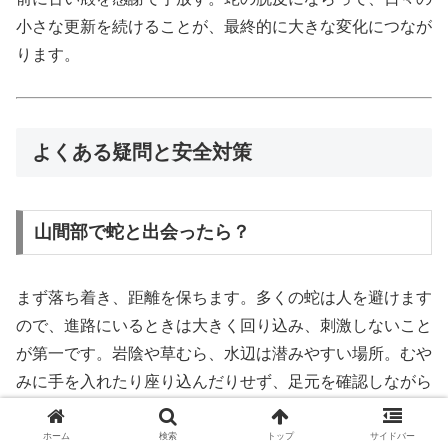
小さな更新を続けることが、最終的に大きな変化につなが
ります。
よくある疑問と安全対策
山間部で蛇と出会ったら？
まず落ち着き、距離を保ちます。多くの蛇は人を避けます
ので、進路にいるときは大きく回り込み、刺激しないこと
が第一です。岩陰や草むら、水辺は潜みやすい場所。むや
みに手を入れたり座り込んだりせず、足元を確認しながら
歩きます。子どもには「石を投げない・追いかけない」を
徹底し、ペットはリードを短く持ちましょう。咬傷の報道
ホーム
検索
トップ
サイドバー