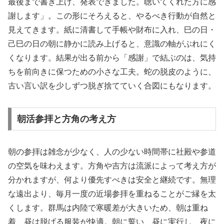
最後まで書き上げ、発表できました。聴いてくれた方に感
謝します」。この形にそろえると、やるべき行動が自然と
見えてきます。紙に清書して手帳や財布に入れ、巳の日・
己巳の日の朝に静かに読み上げると、意識の軸がぶれにく
くなります。結果が出る前から「感謝」で結ぶのは、気持
ちを前向きに保つための小さな工夫。蛇の脱皮のように、
古い言い訳を少しずつ脱ぎ捨てていく合図にもなります。
朝活参拝と方角の考え方
朝の参拝は雑念が少なく、人の少ない時間帯に社殿や参道
の空気を味わえます。方角や吉方は流派によって考え方が
分かれますが、何より優先すべきは安全と継続です。無理
な遠出より、毎月一度の近場参拝を重ねることがご縁を太
くします。群馬は内陸で寒暖差が大きいため、朝は重ね
着、昼は脱げる服装が快適。朝に誓い、昼に実行し、夜に