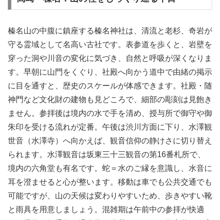
榛名山の中腹に鎮座する榛名神社は、清流と老杉、奇岩が
守る霊域として名高い古社です。表参道を歩くと、岩壁を
穿った洞や川音の変化に気づき、自然と呼吸が深くなりま
す。早朝に山門をくぐり、社殿へ向かう道中で由緒の掲示
に目を通すと、歴史のスケールが体感できます。社殿・随
神門など文化財の建物も見どころで、細部の彫刻は見飽き
ません。参拝後は境内の水で手を清め、授与所で御守や御
朱印を受ける流れが定番。午後は渋川方面に下り、水澤観
世音（水澤寺）へ向かえば、観音信仰の静けさに切り替え
られます。水澤観音は坂東三十三観音の第16番札所で、
境内の六角堂も有名です。蛇＝水のご縁を意識し、水音に
耳を澄ませると心が整います。移動は車でも公共交通でも
可能ですが、山の天候は変わりやすいため、歩きやすい靴
と雨具を用意しましょう。混雑期は午前中の参拝が快適