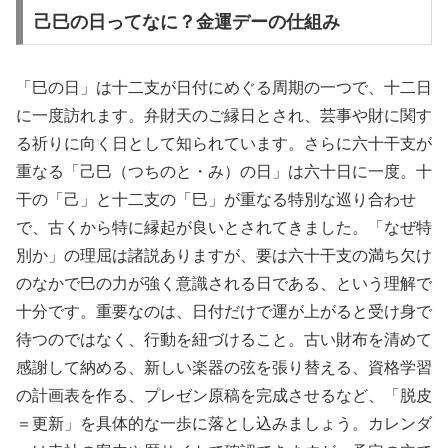
己巳の日ってなに？金運デーの仕組み
「巳の日」は十二支が日付にめぐる周期の一つで、十二日
に一度訪れます。弁財天のご縁日とされ、芸事や財に関す
る祈りに向く日として知られています。さらに六十干支が
重なる「己巳（つちのと・み）の日」は六十日に一度。十
干の「己」と十二支の「巳」が重なる特別な巡り合わせ
で、古くから特に縁起が良いとされてきました。「なぜ特
別か」の理屈は諸説ありますが、要は六十干支の満ち欠け
のなかで巳の力が強く意識される日である、という理解で
十分です。重要なのは、日付だけで運が上がると受け身で
待つのではなく、行動を紐づけること。古い財布を清めて
感謝して納める、新しい楽器の弦を張り替える、資格学習
の計画表を作る、プレゼン原稿を完成させるなど、「脱皮
＝更新」を具体的な一歩に落とし込みましょう。カレンダ