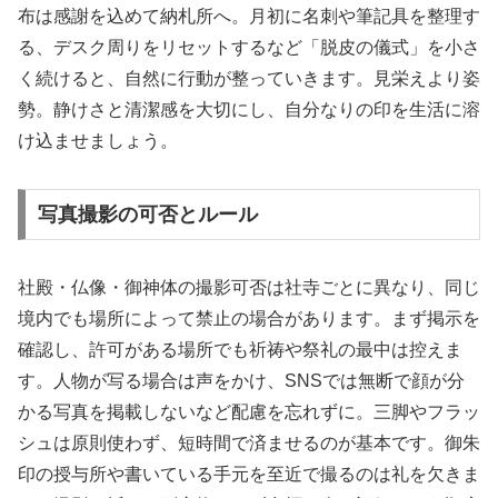
布は感謝を込めて納札所へ。月初に名刺や筆記具を整理す
る、デスク周りをリセットするなど「脱皮の儀式」を小さ
く続けると、自然に行動が整っていきます。見栄えより姿
勢。静けさと清潔感を大切にし、自分なりの印を生活に溶
け込ませましょう。
写真撮影の可否とルール
社殿・仏像・御神体の撮影可否は社寺ごとに異なり、同じ
境内でも場所によって禁止の場合があります。まず掲示を
確認し、許可がある場所でも祈祷や祭礼の最中は控えま
す。人物が写る場合は声をかけ、SNSでは無断で顔が分
かる写真を掲載しないなど配慮を忘れずに。三脚やフラッ
シュは原則使わず、短時間で済ませるのが基本です。御朱
印の授与所や書いている手元を至近で撮るのは礼を欠きま