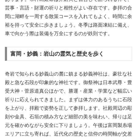
芸事・言語・財運の祈りと相性がよい存在です。参拝の合
間に湖畔を一周する散策コースを入れてもよく、時間に余
裕を持って安全に歩きましょう。冬季は路面凍結に備え、
車で向かう際は装備を万全にするのが鉄則です。
富岡・妙義：岩山の霊気と歴史を歩く
奇岩で知られる妙義山の麓に鎮まる妙義神社は、豪壮な社
殿と急な石段が印象的な神社です。御祭神は日本武尊・豊
受大神・菅原道真公ほかで、勝運・産業・学業など幅広い
祈りに応えられてきました。まずは体力のあるうちに石段
を上がり、拝殿で姿勢を正して参拝します。社殿周辺の彫
刻や金具、石垣の積み方など細部の美を味わい、帰りは足
元を確かめながら安全に下りましょう。午後は富岡製糸場
エリアに立ち寄れば、近代化の歴史と信仰の時間軸が交差