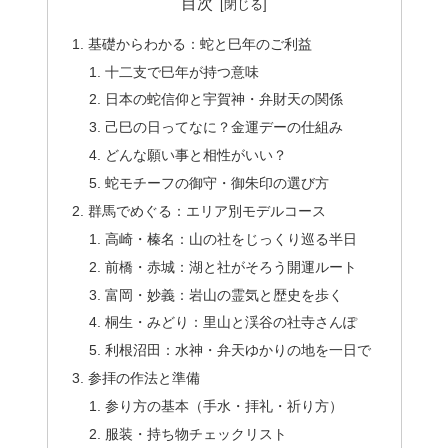
目次
基礎からわかる：蛇と巳年のご利益
十二支で巳年が持つ意味
日本の蛇信仰と宇賀神・弁財天の関係
己巳の日ってなに？金運デーの仕組み
どんな願い事と相性がいい？
蛇モチーフの御守・御朱印の選び方
群馬でめぐる：エリア別モデルコース
高崎・榛名：山の社をじっくり巡る半日
前橋・赤城：湖と社がそろう開運ルート
富岡・妙義：岩山の霊気と歴史を歩く
桐生・みどり：里山と渓谷の社寺さんぽ
利根沼田：水神・弁天ゆかりの地を一日で
参拝の作法と準備
参り方の基本（手水・拝礼・祈り方）
服装・持ち物チェックリスト