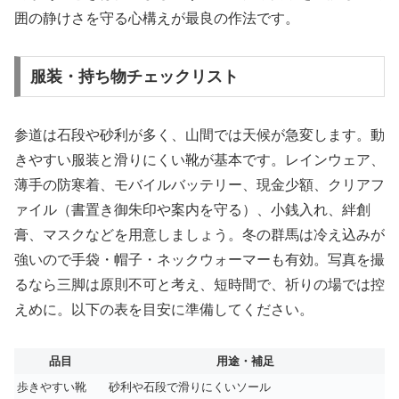
囲の静けさを守る心構えが最良の作法です。
服装・持ち物チェックリスト
参道は石段や砂利が多く、山間では天候が急変します。動
きやすい服装と滑りにくい靴が基本です。レインウェア、
薄手の防寒着、モバイルバッテリー、現金少額、クリアフ
ァイル（書置き御朱印や案内を守る）、小銭入れ、絆創
膏、マスクなどを用意しましょう。冬の群馬は冷え込みが
強いので手袋・帽子・ネックウォーマーも有効。写真を撮
るなら三脚は原則不可と考え、短時間で、祈りの場では控
えめに。以下の表を目安に準備してください。
品目
用途・補足
歩きやすい靴
砂利や石段で滑りにくいソール