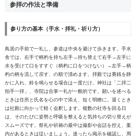
参拝の作法と準備
参り方の基本（手水・拝礼・祈り方）
鳥居の手前で一礼し、参道は中央を避けて歩きます。手水
舎では、右手で柄杓を持ち左手→持ち替えて右手→左手に
水を受けて口をすすぐ（柄杓に口をつけない）→左手→柄
杓の柄を流して戻す、の順で清めます。拝殿では賽銭を静
かに入れ、鈴を鳴らせる場合は一度だけ。神社は「二拝二
拍手一拝」、寺院は合掌一礼が一般的です。願いを述べる
ときは住所と氏名を心の中で添え、短く明瞭に。退くとき
は社殿に向かって軽く会釈します。複数の社寺を回る日
は、そのたびに姿勢と呼吸を整えると気持ちの切り替えが
スムーズです。祭礼や祈祷の最中は撮影や会話を控え、案
内があるときは従いましょう。迷ったら掲示を確認し、周