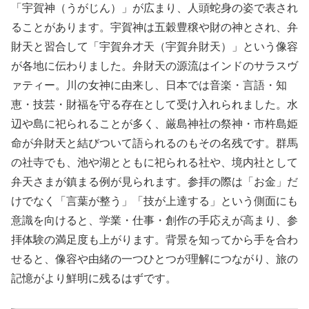
「宇賀神（うがじん）」が広まり、人頭蛇身の姿で表され
ることがあります。宇賀神は五穀豊穣や財の神とされ、弁
財天と習合して「宇賀弁才天（宇賀弁財天）」という像容
が各地に伝わりました。弁財天の源流はインドのサラスヴ
ァティー。川の女神に由来し、日本では音楽・言語・知
恵・技芸・財福を守る存在として受け入れられました。水
辺や島に祀られることが多く、厳島神社の祭神・市杵島姫
命が弁財天と結びついて語られるのもその名残です。群馬
の社寺でも、池や湖とともに祀られる社や、境内社として
弁天さまが鎮まる例が見られます。参拝の際は「お金」だ
けでなく「言葉が整う」「技が上達する」という側面にも
意識を向けると、学業・仕事・創作の手応えが高まり、参
拝体験の満足度も上がります。背景を知ってから手を合わ
せると、像容や由緒の一つひとつが理解につながり、旅の
記憶がより鮮明に残るはずです。