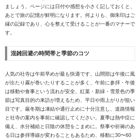
ましょう。ページには日付や感想を小さく記しておくと、
あとで旅の記憶が鮮明になります。何よりも、御朱印はご
縁の記録であり、心を整えて受けることが一番のマナーで
す。
混雑回避の時間帯と季節のコツ
人気の社寺は午前早めが最も快適です。山間部は午後に風
が出たり霧が巻いたりすることが多く、午前に参拝・午後
は移動や食事という流れが安全。紅葉・新緑・雪景色の季
節は写真目的の来訪が増えるため、平日や雨上がりが狙い
目です。厳冬期は凍結や通行止めに十分注意し、道路情報
と社寺の案内を事前に確認してください。夏季は熱中症に
備え、水分補給と日陰の休憩をこまめに。祭事や祈祷のあ
る日は参拝導線が変わることもあるため、移動に30〜60