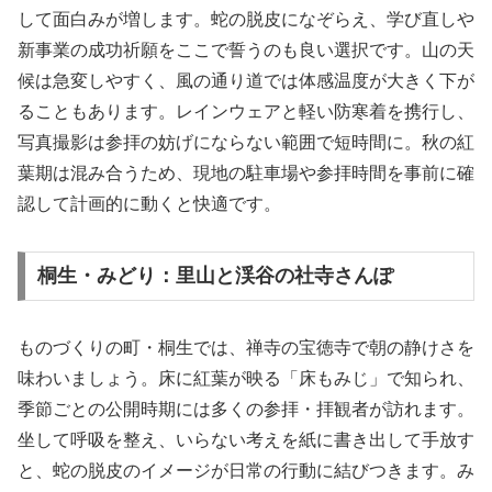
して面白みが増します。蛇の脱皮になぞらえ、学び直しや
新事業の成功祈願をここで誓うのも良い選択です。山の天
候は急変しやすく、風の通り道では体感温度が大きく下が
ることもあります。レインウェアと軽い防寒着を携行し、
写真撮影は参拝の妨げにならない範囲で短時間に。秋の紅
葉期は混み合うため、現地の駐車場や参拝時間を事前に確
認して計画的に動くと快適です。
桐生・みどり：里山と渓谷の社寺さんぽ
ものづくりの町・桐生では、禅寺の宝徳寺で朝の静けさを
味わいましょう。床に紅葉が映る「床もみじ」で知られ、
季節ごとの公開時期には多くの参拝・拝観者が訪れます。
坐して呼吸を整え、いらない考えを紙に書き出して手放す
と、蛇の脱皮のイメージが日常の行動に結びつきます。み