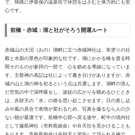
で、帰路に伊香保の温泉街で休憩をはさむと体力的にも安
心です。
前橋・赤城：湖と社がそろう開運ルート
赤城山の大沼（おの）湖畔に立つ赤城神社は、朱塗りの社
殿と水面の景色が印象的な社です。湖にかかる橋を渡る時
間そのものが参拝の一部で、心を鎮める導線になっていま
す。主祭神の表記は社によって書き分けがありますが、赤
城の山と湖の神を祀るという点は共通します。湖畔の澄ん
だ空気の中で深呼吸をし、波紋の広がりを眺めるひととき
は、弁財天の「水」の徳を思い起こさせます。日の差し込
みや風の具合で表情が変わるため、写真を撮るなら人の少
ない朝が最適です。前橋中心部へ戻る途中、町中の境内社
として厳島神社（市杵島姫命）や弁天社を見かけることも
あります。市杵島姫命は弁財天と習合して語られる神で、