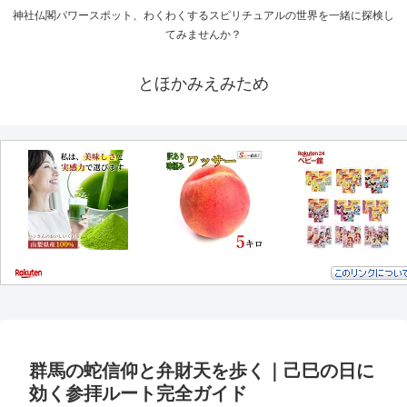
神社仏閣パワースポット、わくわくするスピリチュアルの世界を一緒に探検し
てみませんか？
とほかみえみため
群馬の蛇信仰と弁財天を歩く｜己巳の日に
効く参拝ルート完全ガイド