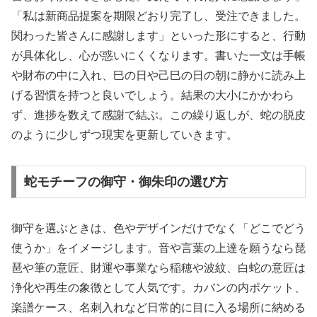
「私は新商品提案を期限どおり完了し、受注できました。
関わった皆さんに感謝します」といった形にすると、行動
が具体化し、心が惑いにくくなります。書いた一文は手帳
や財布の中に入れ、巳の日や己巳の日の朝に静かに読み上
げる習慣を持つと良いでしょう。結果の大小にかかわら
ず、進捗を数えて感謝で結ぶ。この繰り返しが、蛇の脱皮
のように少しずつ現実を更新していきます。
蛇モチーフの御守・御朱印の選び方
御守を選ぶときは、色やデザインだけでなく「どこでどう
使うか」をイメージします。音や言葉の上達を願うなら琵
琶や筆の意匠、財運や事業なら稲穂や波紋、白蛇の意匠は
浄化や再生の象徴として人気です。カバンの内ポケット、
楽譜ケース、名刺入れなど日常的に目に入る場所に納める