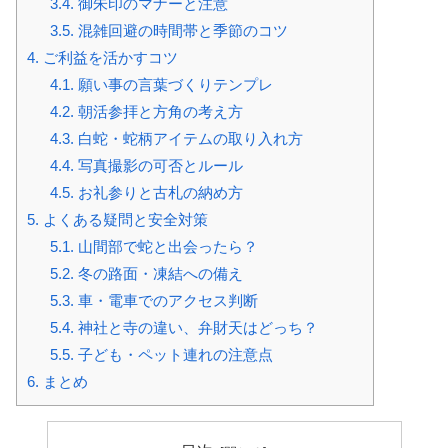
3.4.
御朱印のマナーと注意
3.5.
混雑回避の時間帯と季節のコツ
4.
ご利益を活かすコツ
4.1.
願い事の言葉づくりテンプレ
4.2.
朝活参拝と方角の考え方
4.3.
白蛇・蛇柄アイテムの取り入れ方
4.4.
写真撮影の可否とルール
4.5.
お礼参りと古札の納め方
5.
よくある疑問と安全対策
5.1.
山間部で蛇と出会ったら？
5.2.
冬の路面・凍結への備え
5.3.
車・電車でのアクセス判断
5.4.
神社と寺の違い、弁財天はどっち？
5.5.
子ども・ペット連れの注意点
6.
まとめ