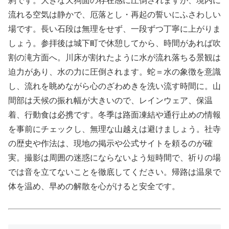
刹です。大きな天狗面の存在感に圧倒されますが、境内に
流れる空気は静かで、厄落とし・再起の誓いにふさわしい
場です。長い石段は無理をせず、一段ずつ丁寧に上がりま
しょう。参拝後は城下町で休憩してから、時間があれば吹
割の滝方面へ。川床が割れたように水が流れ落ちる景観は
迫力があり、水の力に圧倒されます。蛇＝水の象徴を意識
し、流れを眺めながら心のざわめきを洗い流す時間に。山
間部は天候の振れ幅が大きいので、レインウェア、保温
着、行動食は必携です。冬季は路面凍結や通行止めの情報
を事前にチェックし、無理な山越えは避けましょう。社寺
の歴史や作法は、現地の掲示や公式サイトを頼るのが確
実。撮影は周囲の迷惑にならないよう短時間で、祈りの場
では音を立てないことを徹底してください。帰路は温泉で
体を温め、早めの解散を心がけると安全です。