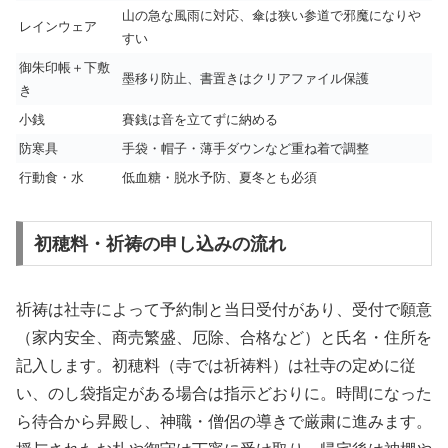
山の急な風雨に対応、傘は狭い参道で邪魔になりや
レインウェア
すい
御朱印帳＋下敷
墨移り防止、書置きはクリアファイル保護
き
小銭
賽銭は音を立てずに納める
防寒具
手袋・帽子・薄手ダウンなど重ね着で調整
行動食・水
低血糖・脱水予防、夏冬とも必須
初穂料・祈祷の申し込みの流れ
祈祷は社寺によって予約制と当日受付があり、受付で願意
（家内安全、商売繁盛、厄除、合格など）と氏名・住所を
記入します。初穂料（寺では祈祷料）は社寺の定めに従
い、のし袋指定がある場合は指示どおりに。時間になった
ら待合から昇殿し、神職・僧侶の導きで厳粛に進みます。