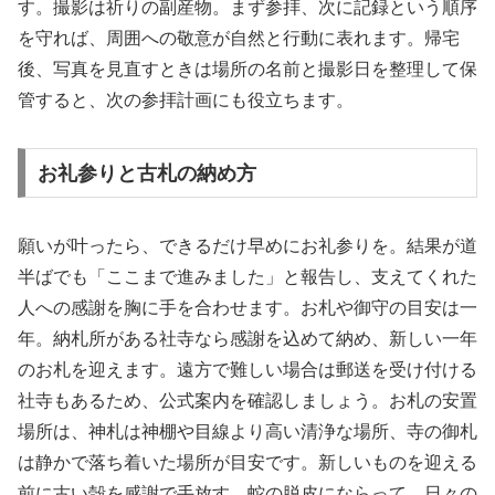
す。撮影は祈りの副産物。まず参拝、次に記録という順序
を守れば、周囲への敬意が自然と行動に表れます。帰宅
後、写真を見直すときは場所の名前と撮影日を整理して保
管すると、次の参拝計画にも役立ちます。
お礼参りと古札の納め方
願いが叶ったら、できるだけ早めにお礼参りを。結果が道
半ばでも「ここまで進みました」と報告し、支えてくれた
人への感謝を胸に手を合わせます。お札や御守の目安は一
年。納札所がある社寺なら感謝を込めて納め、新しい一年
のお札を迎えます。遠方で難しい場合は郵送を受け付ける
社寺もあるため、公式案内を確認しましょう。お札の安置
場所は、神札は神棚や目線より高い清浄な場所、寺の御札
は静かで落ち着いた場所が目安です。新しいものを迎える
前に古い殻を感謝で手放す。蛇の脱皮にならって、日々の