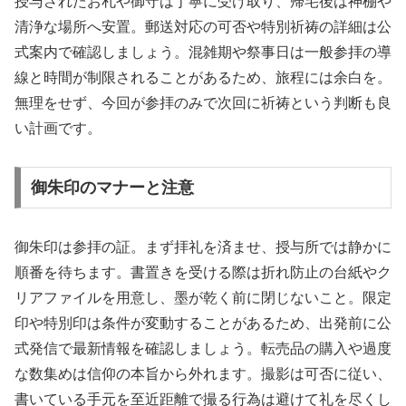
授与されたお札や御守は丁寧に受け取り、帰宅後は神棚や
清浄な場所へ安置。郵送対応の可否や特別祈祷の詳細は公
式案内で確認しましょう。混雑期や祭事日は一般参拝の導
線と時間が制限されることがあるため、旅程には余白を。
無理をせず、今回が参拝のみで次回に祈祷という判断も良
い計画です。
御朱印のマナーと注意
御朱印は参拝の証。まず拝礼を済ませ、授与所では静かに
順番を待ちます。書置きを受ける際は折れ防止の台紙やク
リアファイルを用意し、墨が乾く前に閉じないこと。限定
印や特別印は条件が変動することがあるため、出発前に公
式発信で最新情報を確認しましょう。転売品の購入や過度
な数集めは信仰の本旨から外れます。撮影は可否に従い、
書いている手元を至近距離で撮る行為は避けて礼を尽くし