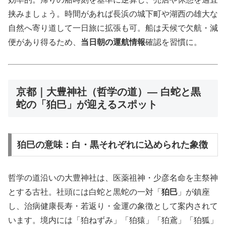
挟みましょう。時間があれば長浜の城下町や湖西の雄大な
自然へ寄り道して一日旅に拡張も可。船は天候で欠航・減
便があり得るため、
当日朝の運航情報
確認を習慣に。
京都｜大豊神社（哲学の道）— 白蛇と黒
蛇の「狛巳」が迎えるスポット
狛巳の意味：白・黒それぞれに込められた象徴
哲学の道沿いの大豊神社は、医薬祖神・少彦名命を主祭神
とする古社。社頭には白蛇と黒蛇の一対「
狛巳
」が鎮座
し、治病健康長寿・若返り・金運の象徴として案内されて
います。境内には「狛ねずみ」「狛猿」「狛鳶」「狛狐」