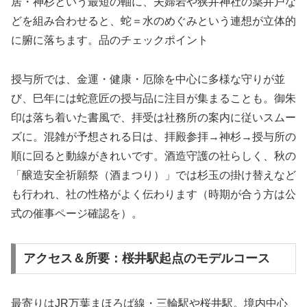
居・神杉という最短の軸に、夫婦岩や狭井神社の薬井戸な
どを組み合わせると、蛇＝水のめぐみという連想が立体的
に腑に落ちます。品のチェックポイント
授与所では、金運・健康・厄除を中心に多様な守りが並
び、巳年には蛇意匠の授与品に注目が集まることも。御朱
印は落ち着いた書風で、拝受は社務所の案内に従いスムー
ズに。混雑が予想される日は、拝殿参拝→神杉→授与所の
順に回ると動線がきれいです。酒造守護の社らしく、秋の
「醸造安全祈願祭（酒まつり）」では杉玉の掛け替えなど
も行われ、社の性格がよく伝わります（時期が合う方は公
式の催事ページ確認を）。
アクセス＆所要：桜井駅起点のモデルコース
最寄りはJR万葉まほろば線・三輪駅や桜井駅。境内中心