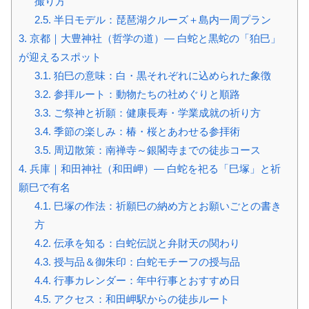
撮り方
2.5.
半日モデル：琵琶湖クルーズ＋島内一周プラン
3.
京都｜大豊神社（哲学の道）— 白蛇と黒蛇の「狛巳」
が迎えるスポット
3.1.
狛巳の意味：白・黒それぞれに込められた象徴
3.2.
参拝ルート：動物たちの社めぐりと順路
3.3.
ご祭神と祈願：健康長寿・学業成就の祈り方
3.4.
季節の楽しみ：椿・桜とあわせる参拝術
3.5.
周辺散策：南禅寺～銀閣寺までの徒歩コース
4.
兵庫｜和田神社（和田岬）— 白蛇を祀る「巳塚」と祈
願巳で有名
4.1.
巳塚の作法：祈願巳の納め方とお願いごとの書き
方
4.2.
伝承を知る：白蛇伝説と弁財天の関わり
4.3.
授与品＆御朱印：白蛇モチーフの授与品
4.4.
行事カレンダー：年中行事とおすすめ日
4.5.
アクセス：和田岬駅からの徒歩ルート