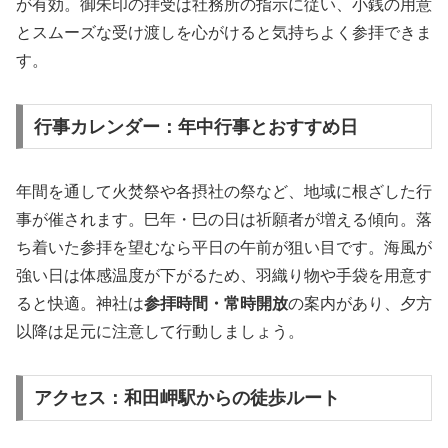
が有効。御朱印の拝受は社務所の指示に従い、小銭の用意
とスムーズな受け渡しを心がけると気持ちよく参拝できま
す。
行事カレンダー：年中行事とおすすめ日
年間を通して火焚祭や各摂社の祭など、地域に根ざした行
事が催されます。巳年・巳の日は祈願者が増える傾向。落
ち着いた参拝を望むなら平日の午前が狙い目です。海風が
強い日は体感温度が下がるため、羽織り物や手袋を用意す
ると快適。神社は
参拝時間・常時開放
の案内があり、夕方
以降は足元に注意して行動しましょう。
アクセス：和田岬駅からの徒歩ルート