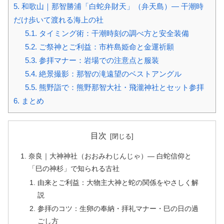
5.
和歌山｜那智勝浦「白蛇弁財天」（弁天島）— 干潮時
だけ歩いて渡れる海上の社
5.1.
タイミング術：干潮時刻の調べ方と安全装備
5.2.
ご祭神とご利益：市杵島姫命と金運祈願
5.3.
参拝マナー：岩場での注意点と服装
5.4.
絶景撮影：那智の滝遠望のベストアングル
5.5.
熊野詣で：熊野那智大社・飛瀧神社とセット参拝
6.
まとめ
目次
奈良｜大神神社（おおみわじんじゃ）— 白蛇信仰と
「巳の神杉」で知られる古社
由来とご利益：大物主大神と蛇の関係をやさしく解
説
参拝のコツ：生卵の奉納・拝礼マナー・巳の日の過
ごし方