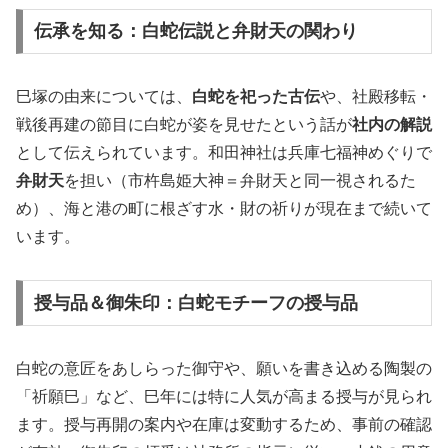
伝承を知る：白蛇伝説と弁財天の関わり
巳塚の由来については、
白蛇を祀った古伝
や、社殿移転・
戦後再建の節目に白蛇が姿を見せたという話が
社内の解説
として伝えられています。和田神社は兵庫七福神めぐりで
弁財天
を担い（市杵島姫大神＝弁財天と同一視されるた
め）、海と港の町に根ざす水・財の祈りが現在まで続いて
います。
授与品＆御朱印：白蛇モチーフの授与品
白蛇の意匠をあしらった御守や、願いを書き込める陶製の
「祈願巳」など、巳年には特に人気が高まる授与が見られ
ます。授与再開の案内や在庫は変動するため、事前の確認