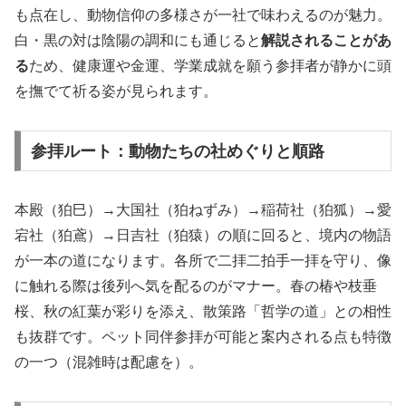
も点在し、動物信仰の多様さが一社で味わえるのが魅力。
白・黒の対は陰陽の調和にも通じると
解説されることがあ
る
ため、健康運や金運、学業成就を願う参拝者が静かに頭
を撫でて祈る姿が見られます。
参拝ルート：動物たちの社めぐりと順路
本殿（狛巳）→大国社（狛ねずみ）→稲荷社（狛狐）→愛
宕社（狛鳶）→日吉社（狛猿）の順に回ると、境内の物語
が一本の道になります。各所で二拝二拍手一拝を守り、像
に触れる際は後列へ気を配るのがマナー。春の椿や枝垂
桜、秋の紅葉が彩りを添え、散策路「哲学の道」との相性
も抜群です。ペット同伴参拝が可能と案内される点も特徴
の一つ（混雑時は配慮を）。