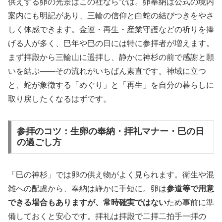
供えする卵の光景はこの社ならでは。卵奉納は公式の境内
案内にも明記があり、三輪の信仰と白蛇の結びつきをやさ
しく体感できます。金運・再生・産業守護などの祈りを捧
げる人が多く、巳年や巳の日には特に参拝者が増えます。
まず拝殿から三輪山に遥拝し、静かに神杉の前で感謝と願
いを結ぶ——その流れがいちばん素直です。神域に立つ
と、蛇が象徴する「めぐり」と「再生」を自分の暮らしに
取り戻したくなるはずです。
参拝のコツ：生卵の奉納・拝礼マナー・巳の日
の過ごし方
「巳の神杉」では卵の供え物がよく見られます。衛生や混
雑への配慮から、奉納は静かに手短に。卵は
参道等で用意
できる場合もありますが、常時確実ではない
ため事前に準
備しておくと安心です。拝礼は拝殿で二拝二拍手一拝の