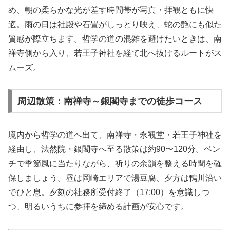
め、朝の柔らかな光が差す時間帯が写真・拝観ともに快
適。雨の日は社殿や石畳がしっとり映え、蛇の艶にも似た
質感が際立ちます。哲学の道の混雑を避けたいときは、南
禅寺側から入り、若王子神社を経て北へ抜けるルートがス
ムーズ。
周辺散策：南禅寺～銀閣寺までの徒歩コース
境内から哲学の道へ出て、南禅寺・永観堂・若王子神社を
経由し、法然院・銀閣寺へ至る散策は約90〜120分。ベン
チで季節風に当たりながら、祈りの余韻を整える時間を確
保しましょう。昼は岡崎エリアで湯豆腐、夕方は鴨川沿い
でひと息。夕刻の社務所受付終了（17:00）を意識しつ
つ、明るいうちに参拝を締める計画が安心です。