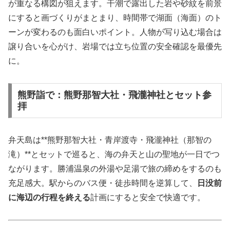
が重なる構図が狙えます。干潮で露出した岩や砂紋を前景
にすると画づくりがまとまり、時間帯で湖面（海面）のト
ーンが変わるのも面白いポイント。人物が写り込む場合は
譲り合いを心がけ、岩場では立ち位置の安全確認を最優先
に。
熊野詣で：熊野那智大社・飛瀧神社とセット参
拝
弁天島は**熊野那智大社・青岸渡寺・飛瀧神社（那智の
滝）**とセットで巡ると、海の弁天と山の聖地が一日でつ
ながります。勝浦温泉の外湯や足湯で旅の締めをするのも
充足感大。駅からのバス便・徒歩時間を逆算して、
日没前
に海辺の行程を終える
計画にすると安全で快適です。