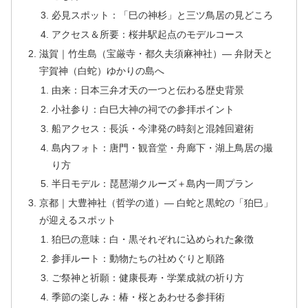
必見スポット：「巳の神杉」と三ツ鳥居の見どころ
アクセス＆所要：桜井駅起点のモデルコース
滋賀｜竹生島（宝厳寺・都久夫須麻神社）— 弁財天と
宇賀神（白蛇）ゆかりの島へ
由来：日本三弁才天の一つと伝わる歴史背景
小社参り：白巳大神の祠での参拝ポイント
船アクセス：長浜・今津発の時刻と混雑回避術
島内フォト：唐門・観音堂・舟廊下・湖上鳥居の撮
り方
半日モデル：琵琶湖クルーズ＋島内一周プラン
京都｜大豊神社（哲学の道）— 白蛇と黒蛇の「狛巳」
が迎えるスポット
狛巳の意味：白・黒それぞれに込められた象徴
参拝ルート：動物たちの社めぐりと順路
ご祭神と祈願：健康長寿・学業成就の祈り方
季節の楽しみ：椿・桜とあわせる参拝術