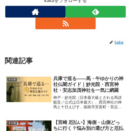
kakaをフォローする
kaka
関連記事
兵庫で巡る――馬・午ゆかりの神
未分類
社仏閣ガイド｜妙光院・西宮神
社・安志加茂神社を一気に網羅
神戸・妙光院（日本最大級とされる馬頭
観音／公式は日本最大）、西宮神社の神
馬と十日えびす、姫路市安富町・安志加
茂神社の巨大干支を中心に、兵庫で“馬・
午”に出会える神社仏閣を徹底ガイド。参
り方、写真の撮り方、アクセス、モデル
【宮崎 厄払い】海側・山側どっ
未分類
ルートまで、年ごとの運用変動に注意す
ちに行く？悩み別の選び方と厄払
べき点も含めてわかりやすく解説。