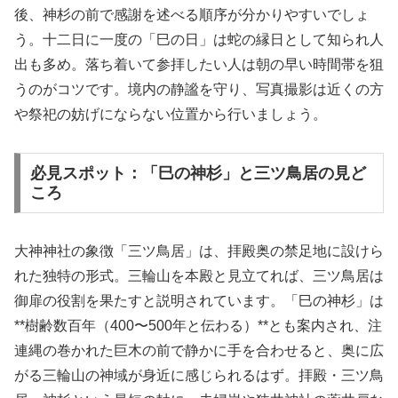
後、神杉の前で感謝を述べる順序が分かりやすいでしょ
う。十二日に一度の「巳の日」は蛇の縁日として知られ人
出も多め。落ち着いて参拝したい人は朝の早い時間帯を狙
うのがコツです。境内の静謐を守り、写真撮影は近くの方
や祭祀の妨げにならない位置から行いましょう。
必見スポット：「巳の神杉」と三ツ鳥居の見ど
ころ
大神神社の象徴「三ツ鳥居」は、拝殿奥の禁足地に設けら
れた独特の形式。三輪山を本殿と見立てれば、三ツ鳥居は
御扉の役割を果たすと説明されています。「巳の神杉」は
**樹齢数百年（400〜500年と伝わる）**とも案内され、注
連縄の巻かれた巨木の前で静かに手を合わせると、奥に広
がる三輪山の神域が身近に感じられるはず。拝殿・三ツ鳥