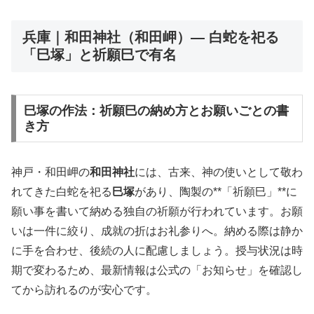
兵庫｜和田神社（和田岬）— 白蛇を祀る
「巳塚」と祈願巳で有名
巳塚の作法：祈願巳の納め方とお願いごとの書
き方
神戸・和田岬の
和田神社
には、古来、神の使いとして敬わ
れてきた白蛇を祀る
巳塚
があり、陶製の**「祈願巳」**に
願い事を書いて納める独自の祈願が行われています。お願
いは一件に絞り、成就の折はお礼参りへ。納める際は静か
に手を合わせ、後続の人に配慮しましょう。授与状況は時
期で変わるため、最新情報は公式の「お知らせ」を確認し
てから訪れるのが安心です。