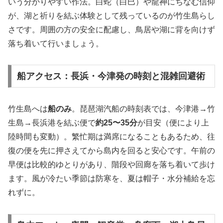
いう分かりやすい作法。白蛇（白巳）や龍神にちなむ信仰
が、湖と祈りを結ぶ体験として残っているのが竹生島らし
さです。周囲の方の安全に配慮し、鳥居や湖に背を向けず
落ち着いて行いましょう。
船アクセス：長浜・今津発の時刻と混雑回避術
竹生島へは
船のみ
。琵琶湖汽船の時刻表では、今津港→竹
生島→長浜港を結ぶ便で
約25〜35分
が目安（便により上
陸時間も変動）。繁忙期は満席になることもあるため、往
復の便を先に押さえてから島内を回ると安心です。午前の
早便は比較的ゆとりがあり、階段や回廊を落ち着いて歩け
ます。風が冷たい季節は防寒を、夏は帽子・水分補給を忘
れずに。