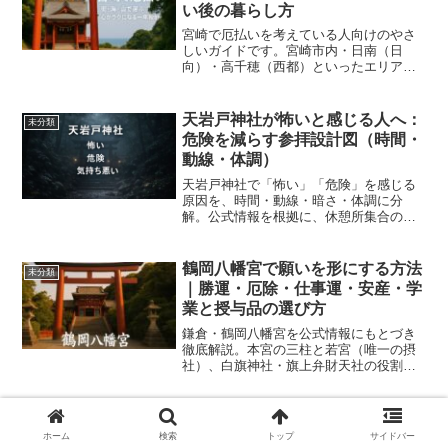
い後の暮らし方
宮崎で厄払いを考えている人向けのやさ
しいガイドです。宮崎市内・日南（日
向）・高千穂（西都）といったエリア別
に、「仕事」「家族」「人間関係」など
悩み別の選び方と、厄払い後の一年をラ
クに過ごすコツを紹介。神社ランキング
天岩戸神社が怖いと感じる人へ：
未分類
ではなく、あなたの暮らしに合わせて宮
危険を減らす参拝設計図（時間・
崎の街・海・山をどう使うかが分かりま
動線・体調）
す。
天岩戸神社で「怖い」「危険」を感じる
原因を、時間・動線・暗さ・体調に分
解。公式情報を根拠に、休憩所集合の手
順、開始時間の確認方法、天安河原の注
意点、駐車場（P1有料化500円含む）、
祈願受付時間まで、迷わない参拝設計図
鶴岡八幡宮で願いを形にする方法
未分類
として分かりやすく解説します。
｜勝運・厄除・仕事運・安産・学
業と授与品の選び方
鎌倉・鶴岡八幡宮を公式情報にもとづき
徹底解説。本宮の三柱と若宮（唯一の摂
社）、白旗神社・旗上弁財天社の役割、
勝運・厄除・仕事運・安産・学業の受け
取り方、国宝「黒漆矢」に因む破魔矢の
由緒、参拝の回り方、ご祈祷の当日手順
四国「人生が変わる神社」実感派
未分類
とオンライン申込、参拝時間、アクセ
ガイド｜御朱印の見方・残し方で
ホーム
検索
トップ
サイドバー
ス、祈祷者の駐車2時間無料の実務まで、