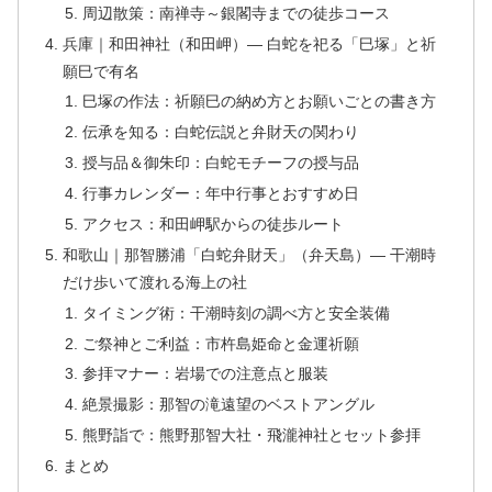
周辺散策：南禅寺～銀閣寺までの徒歩コース
兵庫｜和田神社（和田岬）— 白蛇を祀る「巳塚」と祈
願巳で有名
巳塚の作法：祈願巳の納め方とお願いごとの書き方
伝承を知る：白蛇伝説と弁財天の関わり
授与品＆御朱印：白蛇モチーフの授与品
行事カレンダー：年中行事とおすすめ日
アクセス：和田岬駅からの徒歩ルート
和歌山｜那智勝浦「白蛇弁財天」（弁天島）— 干潮時
だけ歩いて渡れる海上の社
タイミング術：干潮時刻の調べ方と安全装備
ご祭神とご利益：市杵島姫命と金運祈願
参拝マナー：岩場での注意点と服装
絶景撮影：那智の滝遠望のベストアングル
熊野詣で：熊野那智大社・飛瀧神社とセット参拝
まとめ