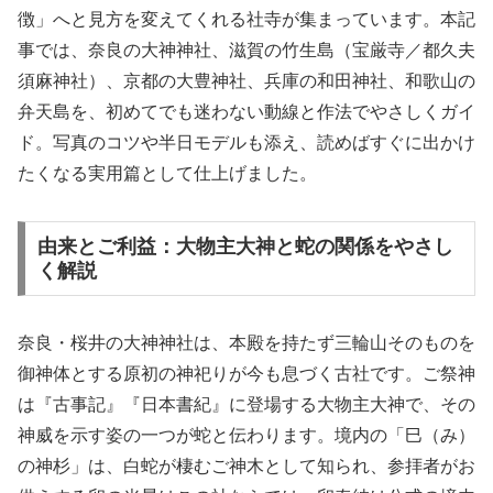
徴」へと見方を変えてくれる社寺が集まっています。本記
事では、奈良の大神神社、滋賀の竹生島（宝厳寺／都久夫
須麻神社）、京都の大豊神社、兵庫の和田神社、和歌山の
弁天島を、初めてでも迷わない動線と作法でやさしくガイ
ド。写真のコツや半日モデルも添え、読めばすぐに出かけ
たくなる実用篇として仕上げました。
由来とご利益：大物主大神と蛇の関係をやさし
く解説
奈良・桜井の大神神社は、本殿を持たず三輪山そのものを
御神体とする原初の神祀りが今も息づく古社です。ご祭神
は『古事記』『日本書紀』に登場する大物主大神で、その
神威を示す姿の一つが蛇と伝わります。境内の「巳（み）
の神杉」は、白蛇が棲むご神木として知られ、参拝者がお