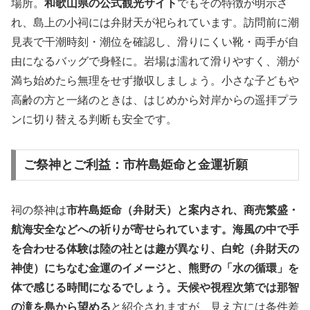
場所。
和歌山県の公式観光サイト
でもその特徴が明示さ
れ、島上の小祠には弁財天が祀られています。訪問前に潮
見表で干潮時刻・潮位を確認し、滑りにくい靴・両手が自
由になるバッグで身軽に。岩場は濡れて滑りやすく、潮が
満ち始めたら無理をせず撤収しましょう。小さな子どもや
高齢の方と一緒のときは、はじめから対岸からの遥拝プラ
ンに切り替える判断も安全です。
ご祭神とご利益：市杵島姫命と金運祈願
祠の祭神は
市杵島姫命（弁財天）と案内され、商売繁盛・
航海安全などへの祈りが寄せられています。海風の中で手
を合わせる体験は陸の社とは趣が異なり、白蛇（弁財天の
神使）にちなむ金運のイメージと、熊野の「水の循環」を
体で感じる時間になるでしょう。天候や視程次第では那智
の滝を島から望める
と紹介されますが、見え方には条件差