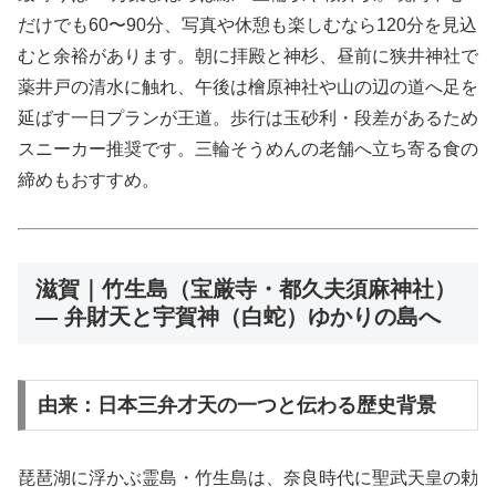
だけでも60〜90分、写真や休憩も楽しむなら120分を見込
むと余裕があります。朝に拝殿と神杉、昼前に狭井神社で
薬井戸の清水に触れ、午後は檜原神社や山の辺の道へ足を
延ばす一日プランが王道。歩行は玉砂利・段差があるため
スニーカー推奨です。三輪そうめんの老舗へ立ち寄る食の
締めもおすすめ。
滋賀｜竹生島（宝厳寺・都久夫須麻神社）
— 弁財天と宇賀神（白蛇）ゆかりの島へ
由来：日本三弁才天の一つと伝わる歴史背景
琵琶湖に浮かぶ霊島・竹生島は、奈良時代に聖武天皇の勅