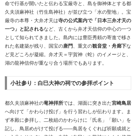
命で行基が開いたと伝わる宝厳寺と、島を御神体とする都
久夫須麻神社（竹生島神社）が並び立つ「水の聖地」。宝
厳寺の本尊・大弁才天は
寺の公式案内で「日本三弁才天の
一つ」と記される
など、古くから弁才天信仰の中心の一つ
として知られてきました。島内には豊臣秀頼の寄進で移さ
れた名建築が残り、国宝の
唐門
、重文の
観音堂・舟廊下
な
ど見どころが凝縮。弁才天＝宇賀神（蛇）のイメージと、
湖の龍神信仰が重なり合う場所でもあります。
小社参り：白巳大神の祠での参拝ポイント
都久夫須麻神社の
竜神拝所
では、湖面に突き出た
宮崎鳥居
へ向けて「かわらけ投げ」を行う習わしが伝わります。ま
ず本殿に参拝し、二枚組のかわらけに「氏名」「願い」を
記し、鳥居めがけて投げる——鳥居をくぐれば祈願成就と