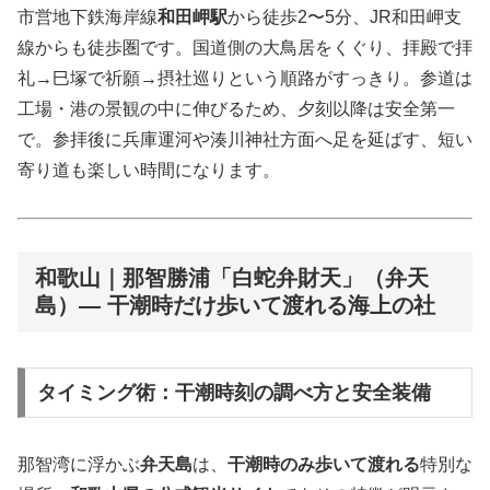
市営地下鉄海岸線
和田岬駅
から徒歩2〜5分、JR和田岬支
線からも徒歩圏です。国道側の大鳥居をくぐり、拝殿で拝
礼→巳塚で祈願→摂社巡りという順路がすっきり。参道は
工場・港の景観の中に伸びるため、夕刻以降は安全第一
で。参拝後に兵庫運河や湊川神社方面へ足を延ばす、短い
寄り道も楽しい時間になります。
和歌山｜那智勝浦「白蛇弁財天」（弁天
島）— 干潮時だけ歩いて渡れる海上の社
タイミング術：干潮時刻の調べ方と安全装備
那智湾に浮かぶ
弁天島
は、
干潮時のみ歩いて渡れる
特別な