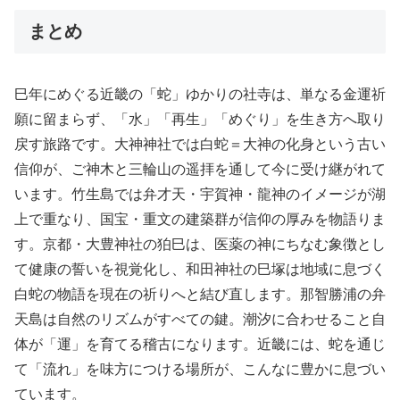
まとめ
巳年にめぐる近畿の「蛇」ゆかりの社寺は、単なる金運祈
願に留まらず、「水」「再生」「めぐり」を生き方へ取り
戻す旅路です。大神神社では白蛇＝大神の化身という古い
信仰が、ご神木と三輪山の遥拝を通して今に受け継がれて
います。竹生島では弁才天・宇賀神・龍神のイメージが湖
上で重なり、国宝・重文の建築群が信仰の厚みを物語りま
す。京都・大豊神社の狛巳は、医薬の神にちなむ象徴とし
て健康の誓いを視覚化し、和田神社の巳塚は地域に息づく
白蛇の物語を現在の祈りへと結び直します。那智勝浦の弁
天島は自然のリズムがすべての鍵。潮汐に合わせること自
体が「運」を育てる稽古になります。近畿には、蛇を通じ
て「流れ」を味方につける場所が、こんなに豊かに息づい
ています。