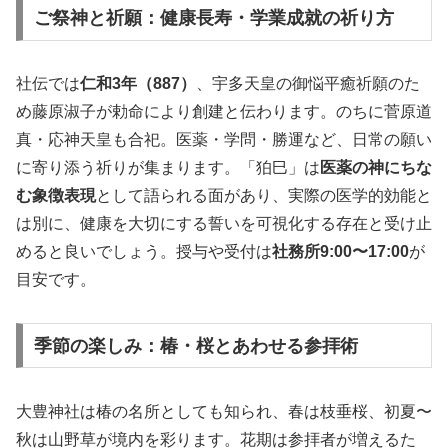
ご祭神と祈願：健康長寿・学業成就の祈り方
社伝では
仁和3年（887）
、宇多天皇の御悩平癒祈願のた
め藤原淑子が勅命により創建と伝わります。のちに菅原道
真・応神天皇も合祀。医薬・学問・勝運など、日常の願い
に寄り添う祈りが集まります。「狛巳」は
医薬の神にちな
む象徴表現
として語られる面があり、実際の医学的効能と
は別に、健康を大切にする誓いを可視化する存在と受け止
めると良いでしょう。授与や受付は
社務所9:00〜17:00
が
目安です。
季節の楽しみ：椿・桜とあわせる参拝術
大豊神社は椿の名所としても知られ、春は枝垂桜、初夏〜
秋は山野草が境内を彩ります。花期は参拝者が増えるた