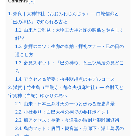
Contents
1.
奈良｜大神神社（おおみわじんじゃ）— 白蛇信仰と
「巳の神杉」で知られる古社
1.1.
由来とご利益：大物主大神と蛇の関係をやさしく
解説
1.2.
参拝のコツ：生卵の奉納・拝礼マナー・巳の日の
過ごし方
1.3.
必見スポット：「巳の神杉」と三ツ鳥居の見どこ
ろ
1.4.
アクセス＆所要：桜井駅起点のモデルコース
2.
滋賀｜竹生島（宝厳寺・都久夫須麻神社）— 弁財天と
宇賀神（白蛇）ゆかりの島へ
2.1.
由来：日本三弁才天の一つと伝わる歴史背景
2.2.
小社参り：白巳大神の祠での参拝ポイント
2.3.
船アクセス：長浜・今津発の時刻と混雑回避術
2.4.
島内フォト：唐門・観音堂・舟廊下・湖上鳥居の