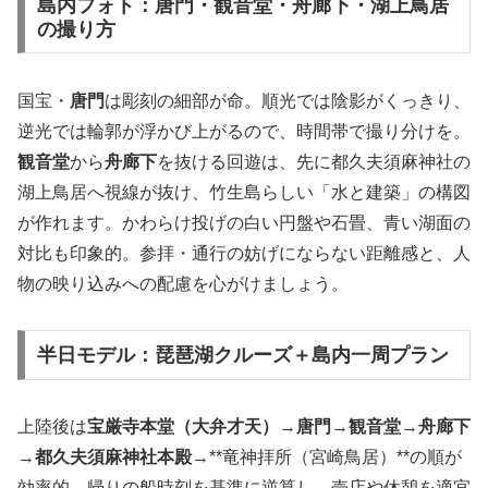
島内フォト：唐門・観音堂・舟廊下・湖上鳥居
の撮り方
国宝・
唐門
は彫刻の細部が命。順光では陰影がくっきり、
逆光では輪郭が浮かび上がるので、時間帯で撮り分けを。
観音堂
から
舟廊下
を抜ける回遊は、先に都久夫須麻神社の
湖上鳥居へ視線が抜け、竹生島らしい「水と建築」の構図
が作れます。かわらけ投げの白い円盤や石畳、青い湖面の
対比も印象的。参拝・通行の妨げにならない距離感と、人
物の映り込みへの配慮を心がけましょう。
半日モデル：琵琶湖クルーズ＋島内一周プラン
上陸後は
宝厳寺本堂（大弁才天）
→
唐門
→
観音堂
→
舟廊下
→
都久夫須麻神社本殿
→**竜神拝所（宮崎鳥居）**の順が
効率的。帰りの船時刻を基準に逆算し、売店や休憩を適宜