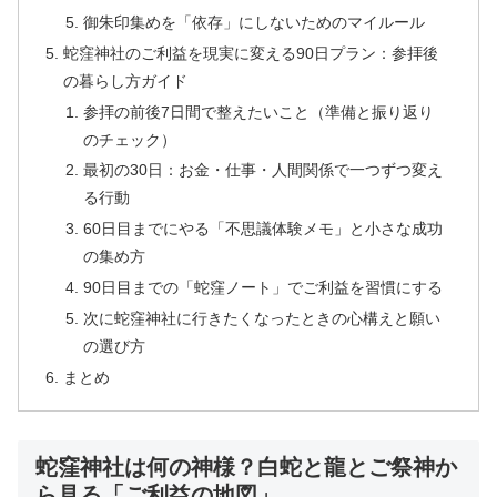
御朱印集めを「依存」にしないためのマイルール
蛇窪神社のご利益を現実に変える90日プラン：参拝後
の暮らし方ガイド
参拝の前後7日間で整えたいこと（準備と振り返り
のチェック）
最初の30日：お金・仕事・人間関係で一つずつ変え
る行動
60日目までにやる「不思議体験メモ」と小さな成功
の集め方
90日目までの「蛇窪ノート」でご利益を習慣にする
次に蛇窪神社に行きたくなったときの心構えと願い
の選び方
まとめ
蛇窪神社は何の神様？白蛇と龍とご祭神か
ら見る「ご利益の地図」