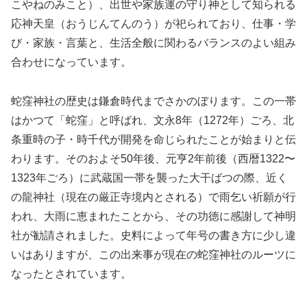
こやねのみこと）、出世や家族運の守り神として知られる
応神天皇（おうじんてんのう）が祀られており、仕事・学
び・家族・言葉と、生活全般に関わるバランスのよい組み
合わせになっています。
蛇窪神社の歴史は鎌倉時代までさかのぼります。この一帯
はかつて「蛇窪」と呼ばれ、文永8年（1272年）ごろ、北
条重時の子・時千代が開発を命じられたことが始まりと伝
わります。そのおよそ50年後、元亨2年前後（西暦1322〜
1323年ごろ）に武蔵国一帯を襲った大干ばつの際、近く
の龍神社（現在の厳正寺境内とされる）で雨乞い祈願が行
われ、大雨に恵まれたことから、その功徳に感謝して神明
社が勧請されました。史料によって年号の書き方に少し違
いはありますが、この出来事が現在の蛇窪神社のルーツに
なったとされています。