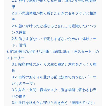
2.2.
神社で感覚が鋭くなる理由：環境と心理の相乗効
果
2.3.
不思議体験が怖く感じたときのセルフケアと相談
先
2.4.
願いが叶ったと感じるときにこそ意識したいバラ
ンス感覚
2.5.
信じすぎない・否定しすぎないための「体験ノー
ト」習慣
3.
蛇窪神社のお守り活用術：白蛇に託す「再スタート」の
ストーリー
3.1.
蛇窪神社のお守りの主な種類と意味をざっくり整
理
3.2.
白蛇のお守りを受ける前に決めておきたい「一つ
だけのテーマ」
3.3.
財布・玄関・職場デスク…置き場所で変わるお守
りの働き
3.4.
役目を終えたお守りと向き合う「感謝の片づけ」