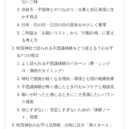
ないご縁
弁財天・宇賀神とのつながり：仕事と自己表現に生
かす視点
巳年・巳の日・己巳の日の意味をやさしく整理
ご利益を「お願いリスト」から「行動計画」に変え
る考え方
蛇窪神社で語られる不思議体験をどう捉える？心を守
る7つの視点
よく語られる不思議体験のパターン（夢・シンク
ロ・偶然のタイミング）
神社で感覚が鋭くなる理由：環境と心理の相乗効果
不思議体験が怖く感じたときのセルフケアと相談先
願いが叶ったと感じるときにこそ意識したいバラン
ス感覚
信じすぎない・否定しすぎないための「体験ノー
ト」習慣
蛇窪神社のお守り活用術：白蛇に託す「再スタート」