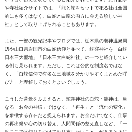
や寺社紹介サイトでは、「龍と蛇をセットで祀る社は全国
的にも多くはなく、白蛇と白龍の両方に会える珍しい神
社」として取り上げられることもあります。
また、一部の観光記事やブログでは、栃木県の老神温泉周
辺や山口県岩国市の白蛇信仰と並べて、蛇窪神社を「白蛇
日本三大聖地」「日本三大白蛇神社」の一つと紹介してい
る例も見られます。ただし、これは公的な制度名ではな
く、「白蛇信仰で有名な三地域を分かりやすくまとめた呼
び方」と理解しておくとよいでしょう。
こうした背景をふまえると、蛇窪神社の白蛇・龍神は、単
なる「お金の神様」ではなく、「再生」と「流れの変化」
を象徴する存在だと捉えられます。お金だけでなく、仕事
の再出発や心の切り替え、人間関係の整え直しなど、「一
度ここで区切りをつけてやり直したいこと」があるときに