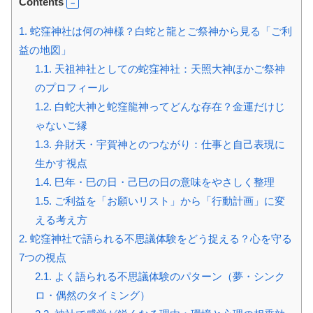
Contents
1.
蛇窪神社は何の神様？白蛇と龍とご祭神から見る「ご利
益の地図」
1.1.
天祖神社としての蛇窪神社：天照大神ほかご祭神
のプロフィール
1.2.
白蛇大神と蛇窪龍神ってどんな存在？金運だけじ
ゃないご縁
1.3.
弁財天・宇賀神とのつながり：仕事と自己表現に
生かす視点
1.4.
巳年・巳の日・己巳の日の意味をやさしく整理
1.5.
ご利益を「お願いリスト」から「行動計画」に変
える考え方
2.
蛇窪神社で語られる不思議体験をどう捉える？心を守る
7つの視点
2.1.
よく語られる不思議体験のパターン（夢・シンク
ロ・偶然のタイミング）