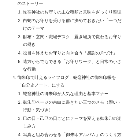
のストーリー
蛇窪神社のお守りの主な種類と意味をざっくり整理
白蛇のお守りを受ける前に決めておきたい「一つだ
けのテーマ」
財布・玄関・職場デスク…置き場所で変わるお守り
の働き
役目を終えたお守りと向き合う「感謝の片づけ」
遠方からでもできる「お守りワーク」と日常の小さ
な行動
御朱印で叶えるライフログ：蛇窪神社の御朱印帳を
「自分史ノート」にする
蛇窪神社の御朱印が人気な理由と基本マナー
御朱印ページの余白に書きたい三つのメモ（願い・
行動・気づき）
巳の日・己巳の日ごとにテーマを変える御朱印の楽
しみ方
写真と組み合わせる「御朱印アルバム」のつくり方