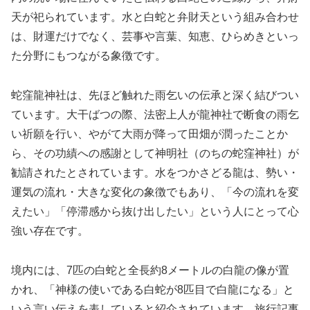
天が祀られています。水と白蛇と弁財天という組み合わせ
は、財運だけでなく、芸事や言葉、知恵、ひらめきといっ
た分野にもつながる象徴です。
蛇窪龍神社は、先ほど触れた雨乞いの伝承と深く結びつい
ています。大干ばつの際、法密上人が龍神社で断食の雨乞
い祈願を行い、やがて大雨が降って田畑が潤ったことか
ら、その功績への感謝として神明社（のちの蛇窪神社）が
勧請されたとされています。水をつかさどる龍は、勢い・
運気の流れ・大きな変化の象徴でもあり、「今の流れを変
えたい」「停滞感から抜け出したい」という人にとって心
強い存在です。
境内には、7匹の白蛇と全長約8メートルの白龍の像が置
かれ、「神様の使いである白蛇が8匹目で白龍になる」と
いう言い伝えを表していると紹介されています。旅行記事