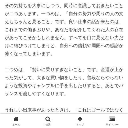
その気持ちを大事にしつつ、同時に意識しておきたいこと
が二つあります。一つめは、「自分の努力や周りの人の支
えもちゃんと見ること」です。良い仕事の話が来たのは、
これまでの働きぶりや、あなたを紹介してくれた人の存在
があってこそかもしれません。すべてを目に見えない力だ
けに結びつけてしまうと、自分への信頼や周囲への感謝が
薄くなってしまいます。
二つめは、「勢いに乗りすぎないこと」です。金運が上が
った気がして、大きな買い物をしたり、普段ならやらない
ような投資やギャンブルに手を出したりすると、あとでバ
ランスを崩しやすくなります。
うれしい出来事があったときは、「これはゴールではなく
スタートラインなんだ」と考えてみてください。臨時収入
ホーム
検索
トップ
サイドバー
の一部を貯金したり、良いご縁をつないでくれた人にきち