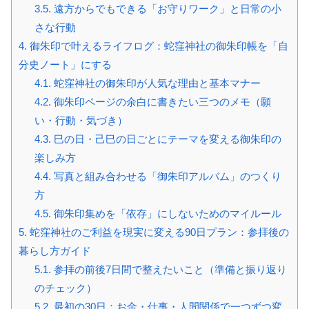
3.5.
遠方からでもできる「お守りワーク」と日常の小
さな行動
4.
御朱印で叶えるライフログ：蛇窪神社の御朱印帳を「自
分史ノート」にする
4.1.
蛇窪神社の御朱印が人気な理由と基本マナー
4.2.
御朱印ページの余白に書きたい三つのメモ（願
い・行動・気づき）
4.3.
巳の日・己巳の日ごとにテーマを変える御朱印の
楽しみ方
4.4.
写真と組み合わせる「御朱印アルバム」のつくり
方
4.5.
御朱印集めを「依存」にしないためのマイルール
5.
蛇窪神社のご利益を現実に変える90日プラン：参拝後の
暮らし方ガイド
5.1.
参拝の前後7日間で整えたいこと（準備と振り返り
のチェック）
5.2.
最初の30日：お金・仕事・人間関係で一つずつ変