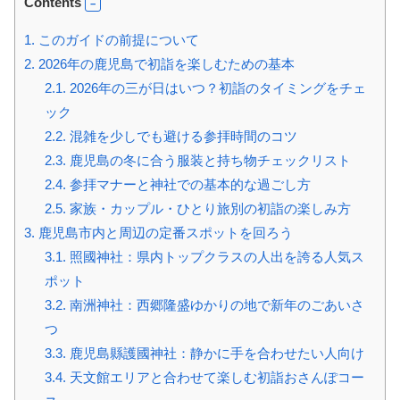
Contents
1.
このガイドの前提について
2.
2026年の鹿児島で初詣を楽しむための基本
2.1.
2026年の三が日はいつ？初詣のタイミングをチェ
ック
2.2.
混雑を少しでも避ける参拝時間のコツ
2.3.
鹿児島の冬に合う服装と持ち物チェックリスト
2.4.
参拝マナーと神社での基本的な過ごし方
2.5.
家族・カップル・ひとり旅別の初詣の楽しみ方
3.
鹿児島市内と周辺の定番スポットを回ろう
3.1.
照國神社：県内トップクラスの人出を誇る人気ス
ポット
3.2.
南洲神社：西郷隆盛ゆかりの地で新年のごあいさ
つ
3.3.
鹿児島縣護國神社：静かに手を合わせたい人向け
3.4.
天文館エリアと合わせて楽しむ初詣おさんぽコー