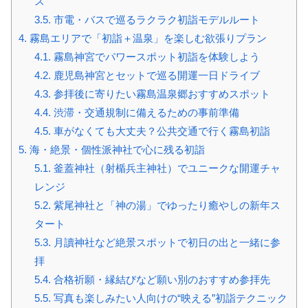
ス
3.5.
市電・バスで巡るラクラク初詣モデルルート
4.
霧島エリアで「初詣＋温泉」を楽しむ欲張りプラン
4.1.
霧島神宮でパワースポット初詣を体験しよう
4.2.
鹿児島神宮とセットで巡る開運一日ドライブ
4.3.
参拝後に寄りたい霧島温泉郷おすすめスポット
4.4.
渋滞・交通規制に備えるための事前準備
4.5.
車がなくても大丈夫？公共交通で行く霧島初詣
5.
海・絶景・個性派神社で心に残る初詣
5.1.
釜蓋神社（射楯兵主神社）でユニークな開運チャ
レンジ
5.2.
紫尾神社と「神の湯」でゆったり癒やしの新年ス
タート
5.3.
月讀神社など絶景スポットで初日の出と一緒に参
拝
5.4.
合格祈願・縁結びなど願い別のおすすめ参拝先
5.5.
写真も楽しみたい人向けの“映える”初詣テクニック