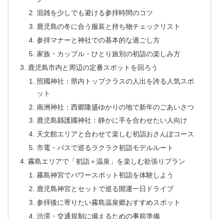
混雑を少しでも避ける参拝時間のコツ
鹿児島の冬に合う服装と持ち物チェックリスト
参拝マナーと神社での基本的な過ごし方
家族・カップル・ひとり旅別の初詣の楽しみ方
鹿児島市内と周辺の定番スポットを回ろう
照國神社：県内トップクラスの人出を誇る人気スポ
ット
南洲神社：西郷隆盛ゆかりの地で新年のごあいさつ
鹿児島縣護國神社：静かに手を合わせたい人向け
天文館エリアと合わせて楽しむ初詣おさんぽコース
市電・バスで巡るラクラク初詣モデルルート
霧島エリアで「初詣＋温泉」を楽しむ欲張りプラン
霧島神宮でパワースポット初詣を体験しよう
鹿児島神宮とセットで巡る開運一日ドライブ
参拝後に寄りたい霧島温泉郷おすすめスポット
渋滞・交通規制に備えるための事前準備