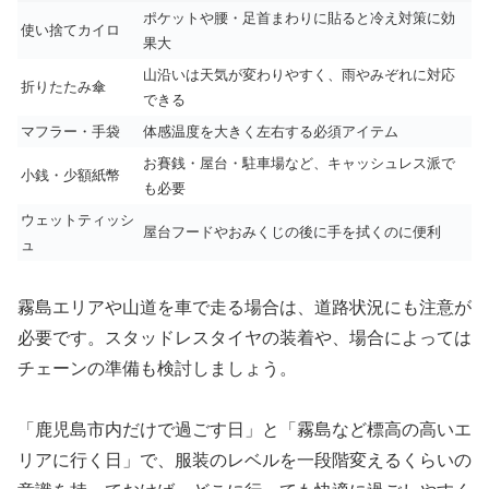
ポケットや腰・足首まわりに貼ると冷え対策に効
使い捨てカイロ
果大
山沿いは天気が変わりやすく、雨やみぞれに対応
折りたたみ傘
できる
マフラー・手袋
体感温度を大きく左右する必須アイテム
お賽銭・屋台・駐車場など、キャッシュレス派で
小銭・少額紙幣
も必要
ウェットティッシ
屋台フードやおみくじの後に手を拭くのに便利
ュ
霧島エリアや山道を車で走る場合は、道路状況にも注意が
必要です。スタッドレスタイヤの装着や、場合によっては
チェーンの準備も検討しましょう。
「鹿児島市内だけで過ごす日」と「霧島など標高の高いエ
リアに行く日」で、服装のレベルを一段階変えるくらいの