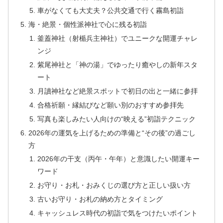
車がなくても大丈夫？公共交通で行く霧島初詣
海・絶景・個性派神社で心に残る初詣
釜蓋神社（射楯兵主神社）でユニークな開運チャレ
ンジ
紫尾神社と「神の湯」でゆったり癒やしの新年スタ
ート
月讀神社など絶景スポットで初日の出と一緒に参拝
合格祈願・縁結びなど願い別のおすすめ参拝先
写真も楽しみたい人向けの“映える”初詣テクニック
2026年の運気を上げるための準備と“その後”の過ごし
方
2026年の干支（丙午・午年）と意識したい開運キー
ワード
お守り・お札・おみくじの選び方と正しい扱い方
古いお守り・お札の納め方とタイミング
キャッシュレス時代の初詣で気をつけたいポイント