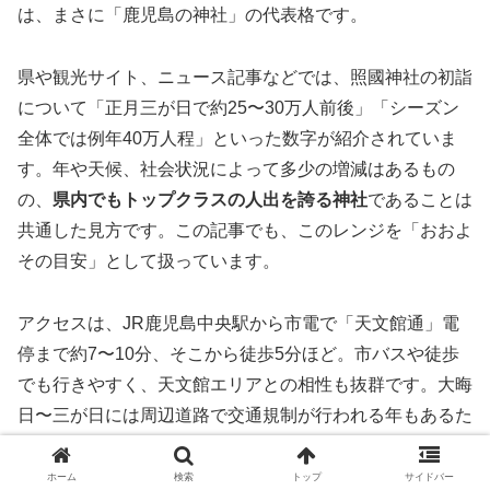
は、まさに「鹿児島の神社」の代表格です。
県や観光サイト、ニュース記事などでは、照國神社の初詣
について「正月三が日で約25〜30万人前後」「シーズン
全体では例年40万人程」といった数字が紹介されていま
す。年や天候、社会状況によって多少の増減はあるもの
の、
県内でもトップクラスの人出を誇る神社
であることは
共通した見方です。この記事でも、このレンジを「おおよ
その目安」として扱っています。
アクセスは、JR鹿児島中央駅から市電で「天文館通」電
停まで約7〜10分、そこから徒歩5分ほど。市バスや徒歩
でも行きやすく、天文館エリアとの相性も抜群です。大晦
日〜三が日には周辺道路で交通規制が行われる年もあるた
め、
最新の交通情報（市や警察、神社の案内）を事前にチ
ェック
しておきましょう。
ホーム
検索
トップ
サイドバー