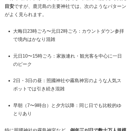
目安
ですが、鹿児島の主要神社では、次のようなパターン
がよく見られます。
大晦日23時ごろ〜元日2時ごろ：カウントダウン参拝
で境内はかなり混雑
元日10〜15時ごろ：家族連れ・観光客を中心に一日
のピーク
2日・3日の昼：照國神社や霧島神宮のような人気ス
ポットでは引き続き混雑
早朝（7〜9時台）と夕方以降：同じ日でも比較的ゆ
とりあり
特に照國神社や霧島神宮など、
例年三が日で数十万人規模