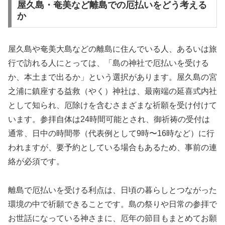
屋久島・奄美など離島での厄払いをどう考える
か
屋久島や奄美大島などの離島に住んでいる人、あるいは旅
行で訪れる人にとっては、「島の神社で厄払いを受ける
か、本土まで出るか」という選択があります。屋久島の宮
之浦に鎮座する益救（やく）神社は、最南端の延喜式内社
として知られ、厄除けを含むさまざまな祈願を受け付けて
います。参拝自体は24時間可能とされ、御祈祷の受付は
通常、日中の時間帯（代表例として9時〜16時など）に行
われますが、要予約としている場合もあるため、事前の連
絡が必須です。
離島で厄払いを受ける利点は、日頃の暮らしとつながった
環境の中で祈願できることです。島の祭りや日常の参拝で
お世話になっている神さまに、厄年の節目もまとめてお願