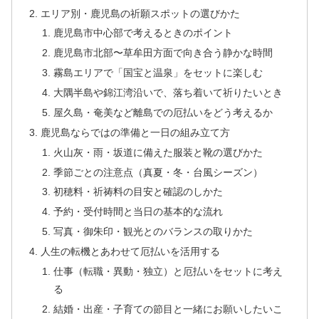
エリア別・鹿児島の祈願スポットの選びかた
鹿児島市中心部で考えるときのポイント
鹿児島市北部〜草牟田方面で向き合う静かな時間
霧島エリアで「国宝と温泉」をセットに楽しむ
大隅半島や錦江湾沿いで、落ち着いて祈りたいとき
屋久島・奄美など離島での厄払いをどう考えるか
鹿児島ならではの準備と一日の組み立て方
火山灰・雨・坂道に備えた服装と靴の選びかた
季節ごとの注意点（真夏・冬・台風シーズン）
初穂料・祈祷料の目安と確認のしかた
予約・受付時間と当日の基本的な流れ
写真・御朱印・観光とのバランスの取りかた
人生の転機とあわせて厄払いを活用する
仕事（転職・異動・独立）と厄払いをセットに考え
る
結婚・出産・子育ての節目と一緒にお願いしたいこ