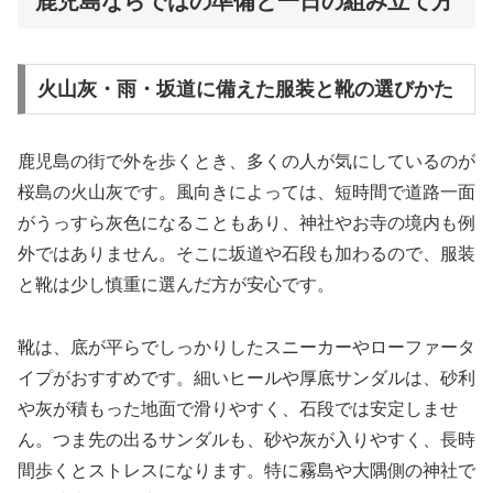
鹿児島ならではの準備と一日の組み立て方
火山灰・雨・坂道に備えた服装と靴の選びかた
鹿児島の街で外を歩くとき、多くの人が気にしているのが
桜島の火山灰です。風向きによっては、短時間で道路一面
がうっすら灰色になることもあり、神社やお寺の境内も例
外ではありません。そこに坂道や石段も加わるので、服装
と靴は少し慎重に選んだ方が安心です。
靴は、底が平らでしっかりしたスニーカーやローファータ
イプがおすすめです。細いヒールや厚底サンダルは、砂利
や灰が積もった地面で滑りやすく、石段では安定しませ
ん。つま先の出るサンダルも、砂や灰が入りやすく、長時
間歩くとストレスになります。特に霧島や大隅側の神社で