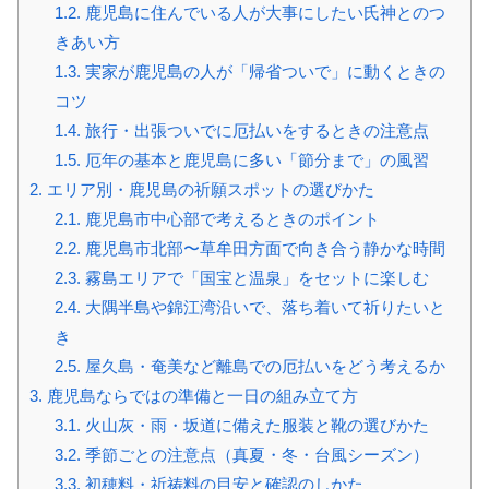
1.2.
鹿児島に住んでいる人が大事にしたい氏神とのつ
きあい方
1.3.
実家が鹿児島の人が「帰省ついで」に動くときの
コツ
1.4.
旅行・出張ついでに厄払いをするときの注意点
1.5.
厄年の基本と鹿児島に多い「節分まで」の風習
2.
エリア別・鹿児島の祈願スポットの選びかた
2.1.
鹿児島市中心部で考えるときのポイント
2.2.
鹿児島市北部〜草牟田方面で向き合う静かな時間
2.3.
霧島エリアで「国宝と温泉」をセットに楽しむ
2.4.
大隅半島や錦江湾沿いで、落ち着いて祈りたいと
き
2.5.
屋久島・奄美など離島での厄払いをどう考えるか
3.
鹿児島ならではの準備と一日の組み立て方
3.1.
火山灰・雨・坂道に備えた服装と靴の選びかた
3.2.
季節ごとの注意点（真夏・冬・台風シーズン）
3.3.
初穂料・祈祷料の目安と確認のしかた