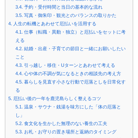
3.4.
予約・受付時間と当日の基本的な流れ
3.5.
写真・御朱印・観光とのバランスの取りかた
4.
人生の転機とあわせて厄払いを活用する
4.1.
仕事（転職・異動・独立）と厄払いをセットに考
える
4.2.
結婚・出産・子育ての節目と一緒にお願いしたい
こと
4.3.
引っ越し・移住・Uターンとあわせて考える
4.4.
心や体の不調が気になるときの相談先の考え方
4.5.
暮らしを見直す小さな行動で厄落としを日常化す
る
5.
厄払い後の一年を鹿児島らしく整えるコツ
5.1.
温泉・サウナ・銭湯を味方にした「体の厄落と
し」
5.2.
食文化を生かした無理のない養生の工夫
5.3.
お札・お守りの置き場所と返納のタイミング