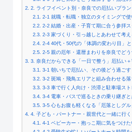
2.
2. ライフイベント別・奈良での厄払いプラン
2.1.
2-1 就職・転職・独立のタイミングで
2.2.
2-2 結婚・出産・子育て期に合う参拝
2.3.
2-3 家づくり・引っ越しとあわせて考
2.4.
2-4 40代・50代の「体調の変わり目
2.5.
2-5 親の厄年・還暦まわりを奈良でど
3.
3. 奈良だからできる「一日で整う」厄払い
3.1.
3-1 朝いちで厄払い、その後どう過ご
3.2.
3-2 斑鳩・飛鳥エリアと組み合わせる
3.3.
3-3 車で行く人向け・渋滞と駐車場ス
3.4.
3-4 電車・バスで巡るときの乗り継ぎ
3.5.
3-5 心もお腹も軽くなる「厄落としグ
4.
4. 子ども・パートナー・親世代と一緒に行
4.1.
4-1 ベビーカー・抱っこ期に気をつけ
4.2.
4-2 受験生や忙しいパートナーと時間