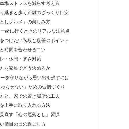
と駐車場ストレスを減らす考え方
の乗り継ぎと歩く距離のざっくり目安
落としグルメ」の楽しみ方
代と一緒に行くときのリアルな注意点
に気をつけたい階段と段差のポイント
ーと時間を合わせるコツ
イレ・休憩・寒さ対策
き方を家族でどう決めるか
マナーを守りながら思い出を残すには
で終わらせない」ための習慣づくり
合い方と、家での置き場所の工夫
祷を上手に取り入れる方法
間を見直す「心の厄落とし」習慣
たい節目の日の過ごし方