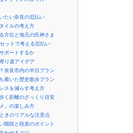
使いたい奈良の厄払い
スタイルの考え方
える方位と地元の氏神さま
」とセットで考える厄払い
うサポートするか
＋寄り道アイデア
す？奈良市内の半日プラン
落ち着いた歴史散歩プラン
トレスを減らす考え方
と歩く距離のざっくり目安
ルメ」の楽しみ方
くときのリアルな注意点
たい階段と段差のポイント
を合わせるコツ