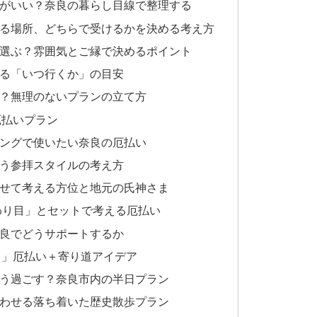
た方がいい？奈良の暮らし目線で整理する
でいる場所、どちらで受けるかを決める考え方
どう選ぶ？雰囲気とご縁で決めるポイント
える「いつ行くか」の目安
する？無理のないプランの立て方
厄払いプラン
イミングで使いたい奈良の厄払い
合う参拝スタイルの考え方
あわせて考える方位と地元の氏神さま
の変わり目」とセットで考える厄払い
奈良でどうサポートするか
う」厄払い＋寄り道アイデア
後どう過ごす？奈良市内の半日プラン
み合わせる落ち着いた歴史散歩プラン