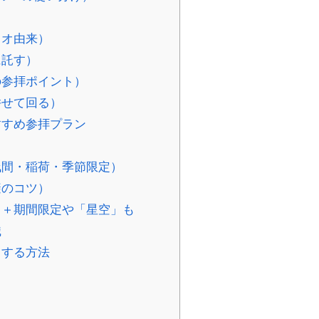
ノオ由来）
に託す）
の参拝ポイント）
併せて回る）
すすめ参拝プラン
・浅間・稲荷・季節限定）
避のコツ）
桜」＋期間限定や「星空」も
識
クする方法