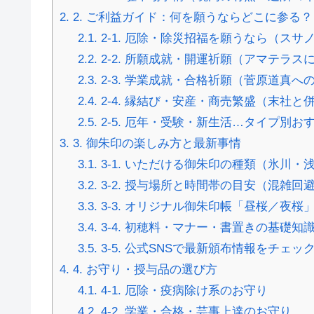
2.
2. ご利益ガイド：何を願うならどこに参る？
2.1.
2-1. 厄除・除災招福を願うなら（スサ
2.2.
2-2. 所願成就・開運祈願（アマテラス
2.3.
2-3. 学業成就・合格祈願（菅原道真へ
2.4.
2-4. 縁結び・安産・商売繁盛（末社と
2.5.
2-5. 厄年・受験・新生活…タイプ別お
3.
3. 御朱印の楽しみ方と最新事情
3.1.
3-1. いただける御朱印の種類（氷川
3.2.
3-2. 授与場所と時間帯の目安（混雑回
3.3.
3-3. オリジナル御朱印帳「昼桜／夜
3.4.
3-4. 初穂料・マナー・書置きの基礎知
3.5.
3-5. 公式SNSで最新頒布情報をチェッ
4.
4. お守り・授与品の選び方
4.1.
4-1. 厄除・疫病除け系のお守り
4.2.
4-2. 学業・合格・芸事上達のお守り