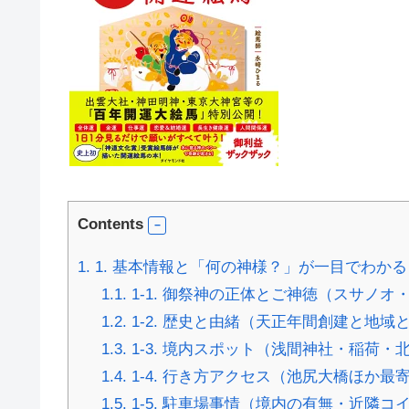
Contents
1.
1. 基本情報と「何の神様？」が一目でわかる
1.1.
1-1. 御祭神の正体とご神徳（スサノ
1.2.
1-2. 歴史と由緒（天正年間創建と地域
1.3.
1-3. 境内スポット（浅間神社・稲荷
1.4.
1-4. 行き方アクセス（池尻大橋ほか最
1.5.
1-5. 駐車場事情（境内の有無・近隣コ