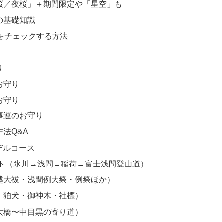
「昼桜／夜桜」＋期間限定や「星空」も
きの基礎知識
情報をチェックする方法
り
お守り
お守り
仕事運のお守り
作法Q&A
デルコース
内ルート（氷川→浅間→稲荷→富士浅間登山道）
（夏越大祓・浅間例大祭・例祭ほか）
段・狛犬・御神木・社標）
尻大橋〜中目黒の寄り道）