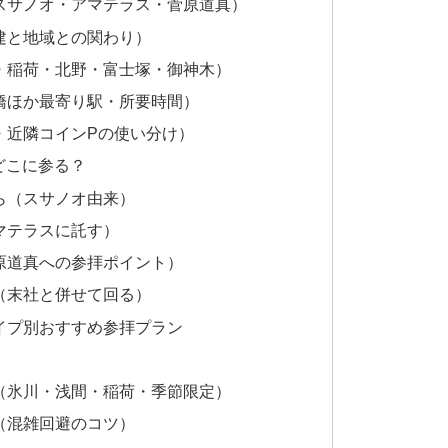
徳（スサノオ・アマテラス・菅原道真）
創建と地域との関わり）
神社・稲荷・北野・富士塚・御神木）
大橋ほか最寄り駅・所要時間）
無・近隣コインPの使い分け）
どこに参る？
なら（スサノオ由来）
アマテラスに託す）
菅原道真への参拝ポイント）
盛（末社と併せて回る）
タイプ別おすすめ参拝プラン
種類（氷川・浅間・稲荷・季節限定）
安（混雑回避のコツ）