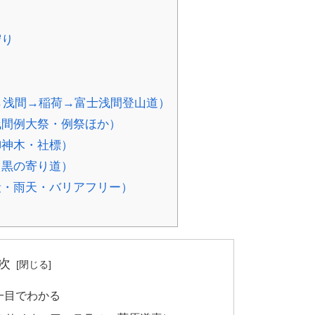
守り
氷川→浅間→稲荷→富士浅間登山道）
・浅間例大祭・例祭ほか）
御神木・社標）
目黒の寄り道）
階段・雨天・バリアフリー）
次
一目でわかる