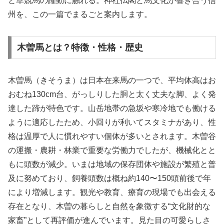
と草競馬の躍動に触れる。神社仏閣と馬文化が響き合う信
州を、この一篇でまるごと案内します。
木曽馬とは？特徴・性格・歴史
木曽馬（きそうま）は日本在来馬の一つで、平均体高はお
おむね130cm台、がっしりした胴と太く丈夫な脚、よく発
達した蹄が特色です。山岳地帯の急坂や寒冷地でも働ける
ように適応したため、小回りが利いてスタミナがあり、性
格は温厚で人に慣れやすい個体が多いとされます。木曽谷
の運搬・農耕・林業で重要な労働力でしたが、機械化とと
もに頭数が減少。いまは地域の保存団体や施設が繁殖と普
及に努めており、飼養頭数は概ね約140〜150頭前後で年
により増減します。観光や教育、療育の現場でも出会える
存在となり、木曽の暮らしと自然を象徴する“文化財的な
家畜”として再評価が進んでいます。見た目の可愛らしさ