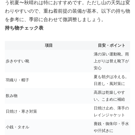
う初夏〜秋晴れは特におすすめです。ただし山の天気は変
わりやすいので、重ね着前提の装備が基本。以下の持ち物
を参考に、季節に合わせて微調整しましょう。
持ち物チェック表
項目
目安・ポイント
溝の深い運動靴。雨
歩きやすい靴
上がりは替え靴下が
安心
夏も朝夕は冷える。
羽織り・帽子
日差し・風対策に
高原は乾燥しやす
飲み物
い。こまめに補給
日焼け止め、薄手の
日焼け・寒さ対策
レインジャケット
賽銭・御朱印・手水
小銭・タオル
や汗拭きに