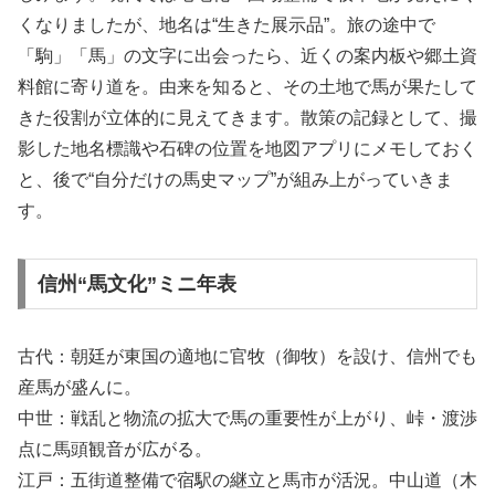
くなりましたが、地名は“生きた展示品”。旅の途中で
「駒」「馬」の文字に出会ったら、近くの案内板や郷土資
料館に寄り道を。由来を知ると、その土地で馬が果たして
きた役割が立体的に見えてきます。散策の記録として、撮
影した地名標識や石碑の位置を地図アプリにメモしておく
と、後で“自分だけの馬史マップ”が組み上がっていきま
す。
信州“馬文化”ミニ年表
古代：朝廷が東国の適地に官牧（御牧）を設け、信州でも
産馬が盛んに。
中世：戦乱と物流の拡大で馬の重要性が上がり、峠・渡渉
点に馬頭観音が広がる。
江戸：五街道整備で宿駅の継立と馬市が活況。中山道（木