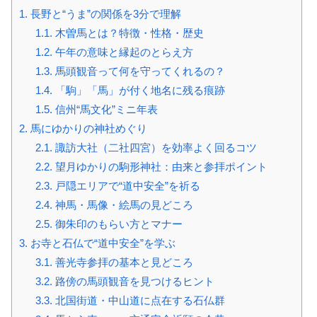
1.
長野と“うま”の関係を3分で理解
1.1.
木曽馬とは？特徴・性格・歴史
1.2.
午年の意味と縁起のとらえ方
1.3.
馬頭観音って何を守ってくれるの？
1.4.
「駒」「馬」が付く地名に残る痕跡
1.5.
信州“馬文化”ミニ年表
2.
馬にゆかりの神社めぐり
2.1.
諏訪大社（二社四宮）を効率よく回るコツ
2.2.
望月ゆかりの駒形神社：由来と参拝ポイント
2.3.
戸隠エリアで“道中安全”を祈る
2.4.
神馬・馬像・絵馬の見どころ
2.5.
御朱印のもらい方とマナー
3.
お寺と石仏で“道中安全”を学ぶ
3.1.
善光寺参拝の基本と見どころ
3.2.
路傍の馬頭観音を見つけるヒント
3.3.
北国街道・中山道に点在する石仏群