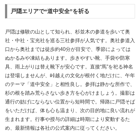
戸隠エリアで“道中安全”を祈る
戸隠は修験の山として知られ、杉並木の参道を歩いて奥
社・中社・宝光社を巡る三社参拝が人気です。奥社参道入
口から奥社までは徒歩約40分が目安で、季節によっては
ぬかるみや凍結もあります。歩きやすい靴、手袋や防寒
具、雨上がりは替え靴下が安心です。直接“馬”を祀る神名
は登場しませんが、峠越えの文化が根付く地だけに、午年
のテーマ「道中安全」と相性良し。参拝は静かな所作で、
杉の根を踏み荒らさない歩き方を心がけましょう。撮影は
通行の妨げにならない位置から短時間で。帰路に戸隠そば
をいただけば、体も心も温まり、次の目的地に良い流れが
生まれます。行事や授与の詳細は時期により変動するた
め、最新情報は各社の公式案内に従ってください。