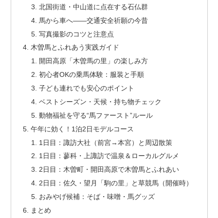
北国街道・中山道に点在する石仏群
馬から車へ――交通安全祈願の今昔
写真撮影のコツと注意点
木曽馬とふれあう実践ガイド
開田高原「木曽馬の里」の楽しみ方
初心者OKの乗馬体験：服装と手順
子ども連れでも安心のポイント
ベストシーズン・天候・持ち物チェック
動物福祉を守る“馬ファースト”ルール
午年に効く！1泊2日モデルコース
1日目：諏訪大社（前宮→本宮）と周辺散策
1日目：蓼科・上諏訪で温泉＆ローカルグルメ
2日目：木曽町・開田高原で木曽馬とふれあい
2日目：佐久・望月「駒の里」と草競馬（開催時）
おみやげ候補：そば・味噌・馬グッズ
まとめ