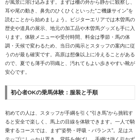
が風景に溶け込みます。まずは柵の外から静かに観察し、
耳や尾の動き、鼻先のひくひくといった“ご機嫌サイン”を
読むことから始めましょう。ビジターエリアでは木曽馬の
歴史や道具の展示、地元の加工品や木曽馬グッズも手に入
ります。体験メニューや受付時間、料金は季節・馬の体
調・天候で変わるため、当日の掲示とスタッフの案内に従
うのが最も確実です。高原は想像以上に冷えることがある
ので、夏でも薄手の羽織と、汚れてもよい歩きやすい靴が
安心です。
初心者OKの乗馬体験：服装と手順
初めての人は、スタッフが手綱を引く“引き馬”から挑戦す
ると安全で楽しく、馬上の目線を体験できます。一人で騎
乗するコースでは、まず“姿勢・呼吸・バランス”。足はス
テップにしっかり置き、背筋を伸ばし、手綱は強く引かず