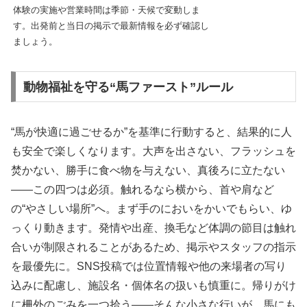
体験の実施や営業時間は季節・天候で変動しま
す。出発前と当日の掲示で最新情報を必ず確認し
ましょう。
動物福祉を守る“馬ファースト”ルール
“馬が快適に過ごせるか”を基準に行動すると、結果的に人
も安全で楽しくなります。大声を出さない、フラッシュを
焚かない、勝手に食べ物を与えない、真後ろに立たない
――この四つは必須。触れるなら横から、首や肩など
の“やさしい場所”へ。まず手のにおいをかいでもらい、ゆ
っくり動きます。発情や出産、換毛など体調の節目は触れ
合いが制限されることがあるため、掲示やスタッフの指示
を最優先に。SNS投稿では位置情報や他の来場者の写り
込みに配慮し、施設名・個体名の扱いも慎重に。帰りがけ
に柵外のごみを一つ拾う――そんな小さな行いが、馬にも