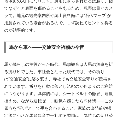
地域史の入口になります。風雨にさらされた石は脆く、指
でなぞると表面を傷めることもあるため、観察は目とカメ
ラで。地元の観光案内所や郷土資料館には“石仏マップ”が
用意されている場合があるので、まず訪ねてヒントを得る
のが効率的です。
馬から車へ――交通安全祈願の今昔
馬が暮らしの主役だった時代、馬頭観音は人馬の無事を祈
る拠り所でした。車社会となった現代では、その祈り
は“交通安全”に姿を変え、寺社でも交通安全守りが授与さ
れています。祈りを行動に落とし込むのが何よりのご利益
につながります。具体的には、シートベルトの徹底、速度
控えめ、ながら運転ゼロ、眠気を感じたら即休憩――この
四点を“誓い”として手を合わせること。家族の出発前や帰
宅後に小さな馬頭観音で一礼する習慣は、気持ちの切り替