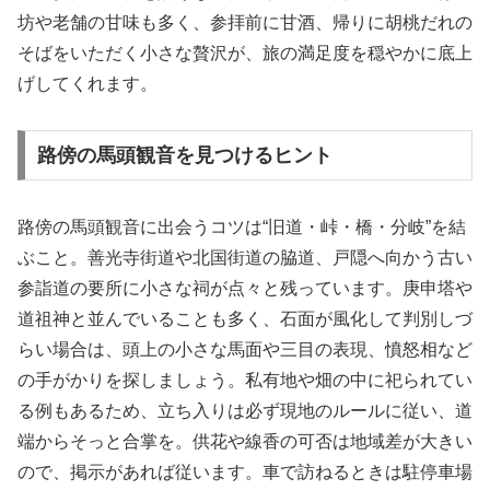
坊や老舗の甘味も多く、参拝前に甘酒、帰りに胡桃だれの
そばをいただく小さな贅沢が、旅の満足度を穏やかに底上
げしてくれます。
路傍の馬頭観音を見つけるヒント
路傍の馬頭観音に出会うコツは“旧道・峠・橋・分岐”を結
ぶこと。善光寺街道や北国街道の脇道、戸隠へ向かう古い
参詣道の要所に小さな祠が点々と残っています。庚申塔や
道祖神と並んでいることも多く、石面が風化して判別しづ
らい場合は、頭上の小さな馬面や三目の表現、憤怒相など
の手がかりを探しましょう。私有地や畑の中に祀られてい
る例もあるため、立ち入りは必ず現地のルールに従い、道
端からそっと合掌を。供花や線香の可否は地域差が大きい
ので、掲示があれば従います。車で訪ねるときは駐停車場