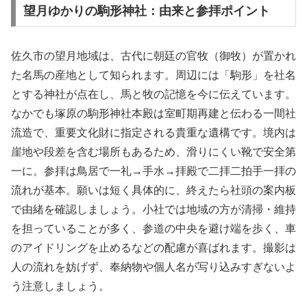
望月ゆかりの駒形神社：由来と参拝ポイント
佐久市の望月地域は、古代に朝廷の官牧（御牧）が置かれ
た名馬の産地として知られます。周辺には「駒形」を社名
とする神社が点在し、馬と牧の記憶を今に伝えています。
なかでも塚原の駒形神社本殿は室町期再建と伝わる一間社
流造で、重要文化財に指定される貴重な遺構です。境内は
崖地や段差を含む場所もあるため、滑りにくい靴で安全第
一に。参拝は鳥居で一礼→手水→拝殿で二拝二拍手一拝の
流れが基本。願いは短く具体的に、終えたら社頭の案内板
で由緒を確認しましょう。小社では地域の方が清掃・維持
を担っていることが多く、参道の中央を避け端を歩く、車
のアイドリングを止めるなどの配慮が喜ばれます。撮影は
人の流れを妨げず、奉納物や個人名が写り込みすぎないよ
う注意しましょう。