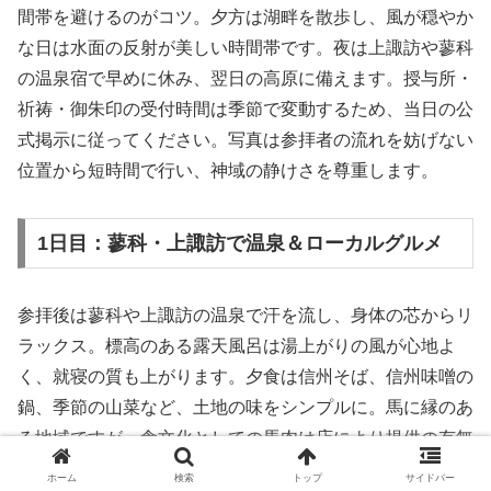
間帯を避けるのがコツ。夕方は湖畔を散歩し、風が穏やか
な日は水面の反射が美しい時間帯です。夜は上諏訪や蓼科
の温泉宿で早めに休み、翌日の高原に備えます。授与所・
祈祷・御朱印の受付時間は季節で変動するため、当日の公
式掲示に従ってください。写真は参拝者の流れを妨げない
位置から短時間で行い、神域の静けさを尊重します。
1日目：蓼科・上諏訪で温泉＆ローカルグルメ
参拝後は蓼科や上諏訪の温泉で汗を流し、身体の芯からリ
ラックス。標高のある露天風呂は湯上がりの風が心地よ
く、就寝の質も上がります。夕食は信州そば、信州味噌の
鍋、季節の山菜など、土地の味をシンプルに。馬に縁のあ
る地域ですが、食文化としての馬肉は店により提供の有無
やスタイルが異なるため、衛生管理や提供ルールが明確な
ホーム
検索
トップ
サイドバー