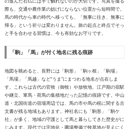
の進んだ石仏には手で触れないのが大切です。写真を撮る
際も、交通や農作業の妨げにならない位置から短時間で。
馬の時代から車の時代へ移っても、「無事に往き、無事に
帰る」という祈りは変わりません。旅の起点と終点でそっ
と手を合わせる習慣は、今も有効なお守りです。
「駒」「馬」が付く地名に残る痕跡
地図を眺めると、長野には「駒形」「駒ヶ根」「駒場」
「馬場」「馬越」など“うま”にまつわる地名が点在しま
す。これらは古代の官牧（御牧）や放牧地、江戸期の宿駅
や継立、軍馬・荷馬の集積地だった記憶の痕跡です。中山
道・北国街道の宿場周辺では、馬の市や馬の税に関する古
文書が残る地域もあります。神社名にも「駒形」「駒ケ
社」が多く、地域の守護として馬と暮らしてきた歴史がに
じみます。現代では宅地化・圃場整備で牧草地が見えにく