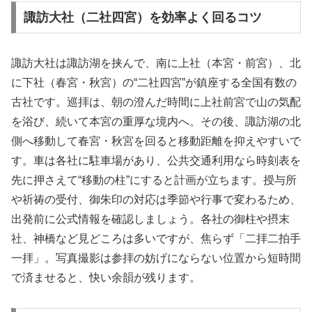
諏訪大社（二社四宮）を効率よく回るコツ
諏訪大社は諏訪湖を挟んで、南に上社（本宮・前宮）、北
に下社（春宮・秋宮）の“二社四宮”が鎮座する全国有数の
古社です。巡拝は、朝の澄んだ時間に上社前宮で山の気配
を浴び、続いて本宮の重厚な境内へ。その後、諏訪湖の北
側へ移動して春宮・秋宮を回ると移動距離を抑えやすいで
す。車は各社に駐車場があり、公共交通利用なら時刻表を
先に押さえて“移動の柱”にすると計画が立ちます。授与所
や祈祷の受付、御朱印の対応は季節や行事で変わるため、
出発前に公式情報を確認しましょう。各社の御柱や摂末
社、神橋など見どころは多いですが、焦らず「二拝二拍手
一拝」。写真撮影は参拝の妨げにならない位置から短時間
で済ませると、快い余韻が残ります。