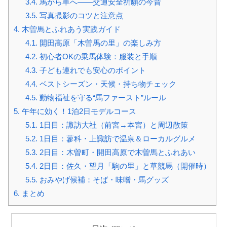
3.4.
馬から車へ――交通安全祈願の今昔
3.5.
写真撮影のコツと注意点
4.
木曽馬とふれあう実践ガイド
4.1.
開田高原「木曽馬の里」の楽しみ方
4.2.
初心者OKの乗馬体験：服装と手順
4.3.
子ども連れでも安心のポイント
4.4.
ベストシーズン・天候・持ち物チェック
4.5.
動物福祉を守る“馬ファースト”ルール
5.
午年に効く！1泊2日モデルコース
5.1.
1日目：諏訪大社（前宮→本宮）と周辺散策
5.2.
1日目：蓼科・上諏訪で温泉＆ローカルグルメ
5.3.
2日目：木曽町・開田高原で木曽馬とふれあい
5.4.
2日目：佐久・望月「駒の里」と草競馬（開催時）
5.5.
おみやげ候補：そば・味噌・馬グッズ
6.
まとめ