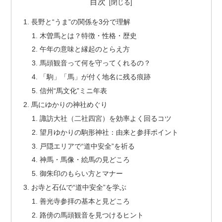
目次
長野と“うま”の関係を3分で理解
木曽馬とは？特徴・性格・歴史
午年の意味と縁起のとらえ方
馬頭観音って何を守ってくれるの？
「駒」「馬」が付く地名に残る痕跡
信州“馬文化”ミニ年表
馬にゆかりの神社めぐり
諏訪大社（二社四宮）を効率よく回るコツ
望月ゆかりの駒形神社：由来と参拝ポイント
戸隠エリアで“道中安全”を祈る
神馬・馬像・絵馬の見どころ
御朱印のもらい方とマナー
お寺と石仏で“道中安全”を学ぶ
善光寺参拝の基本と見どころ
路傍の馬頭観音を見つけるヒント