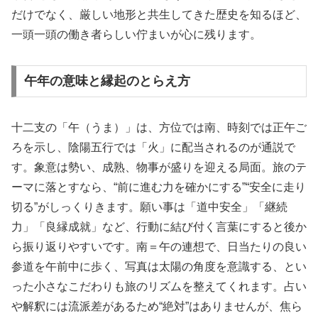
だけでなく、厳しい地形と共生してきた歴史を知るほど、
一頭一頭の働き者らしい佇まいが心に残ります。
午年の意味と縁起のとらえ方
十二支の「午（うま）」は、方位では南、時刻では正午ご
ろを示し、陰陽五行では「火」に配当されるのが通説で
す。象意は勢い、成熟、物事が盛りを迎える局面。旅のテ
ーマに落とすなら、“前に進む力を確かにする”“安全に走り
切る”がしっくりきます。願い事は「道中安全」「継続
力」「良縁成就」など、行動に結び付く言葉にすると後か
ら振り返りやすいです。南＝午の連想で、日当たりの良い
参道を午前中に歩く、写真は太陽の角度を意識する、とい
った小さなこだわりも旅のリズムを整えてくれます。占い
や解釈には流派差があるため“絶対”はありませんが、焦ら