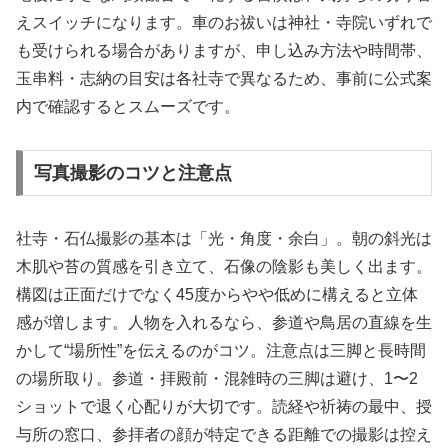
えスイッチになります。車のお祓いは神社・寺院いずれで
も受けられる場合がありますが、申し込み方法や時間帯、
玉串料・志納の目安は各社寺で異なるため、事前に公式案
内で確認するとスムーズです。
写真撮影のコツと注意点
社寺・石仏撮影の基本は「光・角度・余白」。朝の斜光は
木肌や苔の質感を引き立て、石像の陰影も美しく出ます。
構図は正面だけでなく45度からやや低めに構えると立体
感が増します。人物を入れるなら、参道や鳥居の直線を生
かして“場所性”を伝えるのがコツ。注意点は三脚と長時間
の場所取り。参道・拝殿前・混雑時の三脚は避け、1〜2
ショットで退く心配りが大切です。読経や祈祷の最中、授
与所の窓口、参拝者の顔が特定できる距離での撮影は控え