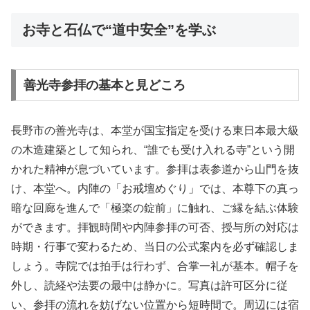
お寺と石仏で“道中安全”を学ぶ
善光寺参拝の基本と見どころ
長野市の善光寺は、本堂が国宝指定を受ける東日本最大級
の木造建築として知られ、“誰でも受け入れる寺”という開
かれた精神が息づいています。参拝は表参道から山門を抜
け、本堂へ。内陣の「お戒壇めぐり」では、本尊下の真っ
暗な回廊を進んで「極楽の錠前」に触れ、ご縁を結ぶ体験
ができます。拝観時間や内陣参拝の可否、授与所の対応は
時期・行事で変わるため、当日の公式案内を必ず確認しま
しょう。寺院では拍手は行わず、合掌一礼が基本。帽子を
外し、読経や法要の最中は静かに。写真は許可区分に従
い、参拝の流れを妨げない位置から短時間で。周辺には宿