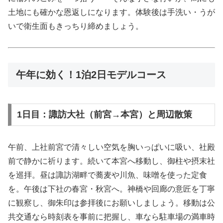
土地にも確かな恩返しになります。体験後は手洗い・うが
いで衛生面もきっちり締めましょう。
午年に効く！1泊2日モデルコース
1日目：諏訪大社（前宮→本宮）と周辺散策
午前、上社前宮で清々しい空気を胸いっぱいに吸い、社殿
前で静かに祈ります。続いて本宮へ移動し、御柱や摂末社
を巡拝。昼は諏訪湖畔で蕎麦や川魚、味噌を使った定食
を。午後は下社の春宮・秋宮へ。神橋や回廊の意匠を丁寧
に観察し、御朱印は参拝後にお願いしましょう。移動は公
共交通なら時刻表を事前に把握し、車なら駐車場の満車時