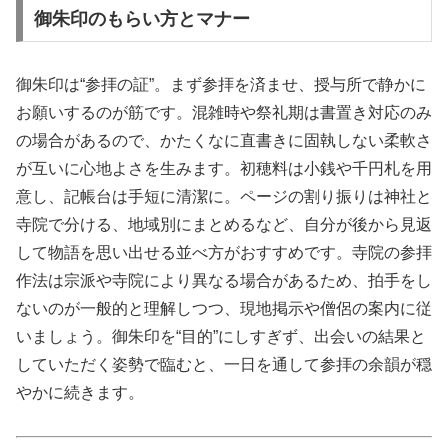
御朱印のもらい方とマナー
御朱印は“参拝の証”。まず参拝を済ませ、授与所で静かに
お願いするのが筋です。混雑時や祭礼期は書置き対応のみ
の場合があるので、かたくなに直書きに固執しない柔軟さ
が互いに心地よさを生みます。初穂料は小銭や千円札を用
意し、記帳台は手短に清潔に。ページの割り振りは神社と
寺院で分ける、地域別にまとめるなど、自分が後から見返
して物語を思い出せる並べ方がおすすめです。寺院の参拝
作法は宗派や寺院により異なる場合があるため、拍手をし
ないのが一般的と理解しつつ、現地掲示や僧侶の案内に従
いましょう。御朱印を“目的”にしすぎず、出会いの結果と
していただく姿勢で臨むと、一日を通して参拝の余韻が穏
やかに続きます。