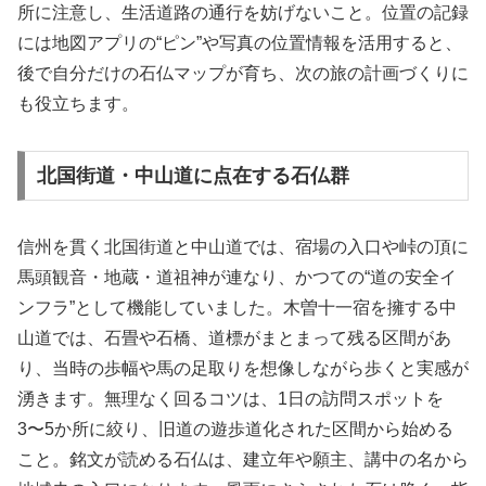
所に注意し、生活道路の通行を妨げないこと。位置の記録
には地図アプリの“ピン”や写真の位置情報を活用すると、
後で自分だけの石仏マップが育ち、次の旅の計画づくりに
も役立ちます。
北国街道・中山道に点在する石仏群
信州を貫く北国街道と中山道では、宿場の入口や峠の頂に
馬頭観音・地蔵・道祖神が連なり、かつての“道の安全イ
ンフラ”として機能していました。木曽十一宿を擁する中
山道では、石畳や石橋、道標がまとまって残る区間があ
り、当時の歩幅や馬の足取りを想像しながら歩くと実感が
湧きます。無理なく回るコツは、1日の訪問スポットを
3〜5か所に絞り、旧道の遊歩道化された区間から始める
こと。銘文が読める石仏は、建立年や願主、講中の名から