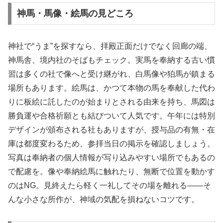
神馬・馬像・絵馬の見どころ
神社で“うま”を探すなら、拝殿正面だけでなく回廊の端、
神馬舎、境内社のそばもチェック。実馬を奉納する古い慣
習は多くの社で像へと受け継がれ、白馬像や狛馬が鎮まる
場所もあります。絵馬は、かつて本物の馬を奉献した代わ
りに板絵に託したのが始まりとされる由来を持ち、馬図は
勝負運や合格祈願とも結びついて人気です。午年には特別
デザインが頒布される社もありますが、授与品の有無・在
庫は都度変わるため、参拝当日の掲示を確認しましょう。
写真は奉納者の個人情報が写り込みやすい場所でもあるの
で配慮を。像や奉納絵馬に触れたり、無断で位置を動かす
のはNG。見終えたら軽く一礼してその場を離れる――そ
んな小さな所作が、神域の気配を損ねないコツです。