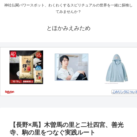
神社仏閣パワースポット、わくわくするスピリチュアルの世界を一緒に探検し
てみませんか？
とほかみえみため
【長野×馬】木曽馬の里と二社四宮、善光
寺、駒の里をつなぐ実践ルート