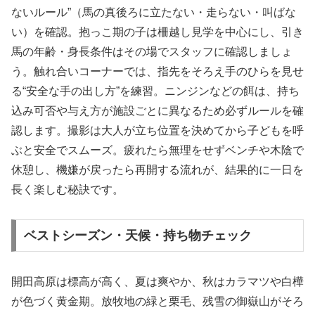
ないルール”（馬の真後ろに立たない・走らない・叫ばな
い）を確認。抱っこ期の子は柵越し見学を中心にし、引き
馬の年齢・身長条件はその場でスタッフに確認しましょ
う。触れ合いコーナーでは、指先をそろえ手のひらを見せ
る“安全な手の出し方”を練習。ニンジンなどの餌は、持ち
込み可否や与え方が施設ごとに異なるため必ずルールを確
認します。撮影は大人が立ち位置を決めてから子どもを呼
ぶと安全でスムーズ。疲れたら無理をせずベンチや木陰で
休憩し、機嫌が戻ったら再開する流れが、結果的に一日を
長く楽しむ秘訣です。
ベストシーズン・天候・持ち物チェック
開田高原は標高が高く、夏は爽やか、秋はカラマツや白樺
が色づく黄金期。放牧地の緑と栗毛、残雪の御嶽山がそろ