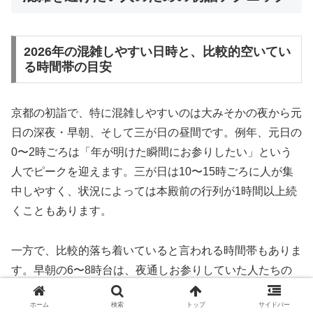
2026年の混雑しやすい日時と、比較的空いてい
る時間帯の目安
京都の初詣で、特に混雑しやすいのは大みそかの夜から元
日の深夜・早朝、そして三が日の昼間です。例年、元日の
0〜2時ごろは「年が明けた瞬間にお参りしたい」という
人でピークを迎えます。三が日は10〜15時ごろに人が集
中しやすく、状況によっては本殿前の行列が1時間以上続
くこともあります。
一方で、比較的落ち着いていると言われる時間帯もありま
す。早朝の6〜8時台は、夜通しお参りしていた人たちの
波がひと段落し、日帰りやツアーの人たちが動き出す前な
ホーム
検索
トップ
サイドバー
ので、まだ人が少なめなことが多いです。また、夜の20