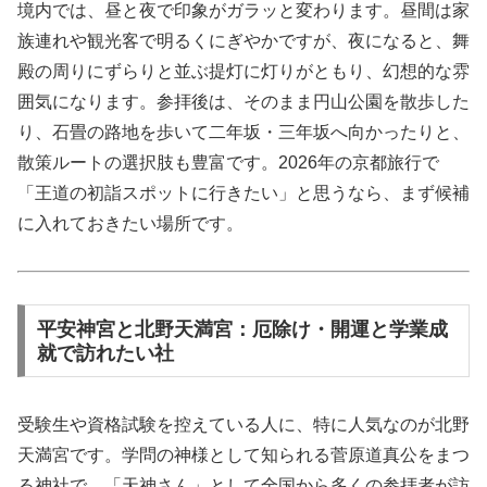
境内では、昼と夜で印象がガラッと変わります。昼間は家
族連れや観光客で明るくにぎやかですが、夜になると、舞
殿の周りにずらりと並ぶ提灯に灯りがともり、幻想的な雰
囲気になります。参拝後は、そのまま円山公園を散歩した
り、石畳の路地を歩いて二年坂・三年坂へ向かったりと、
散策ルートの選択肢も豊富です。2026年の京都旅行で
「王道の初詣スポットに行きたい」と思うなら、まず候補
に入れておきたい場所です。
平安神宮と北野天満宮：厄除け・開運と学業成
就で訪れたい社
受験生や資格試験を控えている人に、特に人気なのが北野
天満宮です。学問の神様として知られる菅原道真公をまつ
る神社で、「天神さん」として全国から多くの参拝者が訪