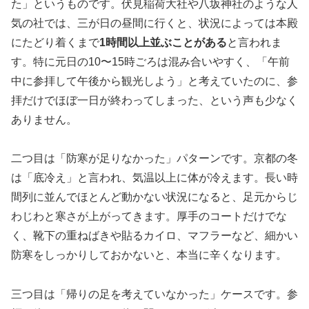
た」というものです。伏見稲荷大社や八坂神社のような人
気の社では、三が日の昼間に行くと、状況によっては本殿
にたどり着くまで
1時間以上並ぶことがある
と言われま
す。特に元日の10〜15時ごろは混み合いやすく、「午前
中に参拝して午後から観光しよう」と考えていたのに、参
拝だけでほぼ一日が終わってしまった、という声も少なく
ありません。
二つ目は「防寒が足りなかった」パターンです。京都の冬
は「底冷え」と言われ、気温以上に体が冷えます。長い時
間列に並んでほとんど動かない状況になると、足元からじ
わじわと寒さが上がってきます。厚手のコートだけでな
く、靴下の重ねばきや貼るカイロ、マフラーなど、細かい
防寒をしっかりしておかないと、本当に辛くなります。
三つ目は「帰りの足を考えていなかった」ケースです。参