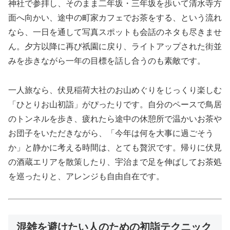
神社で参拝し、そのまま二年坂・三年坂を歩いて清水寺方
面へ向かい、途中の町家カフェでお茶をする、という流れ
なら、一日を通して写真スポットも会話のネタも尽きませ
ん。夕方以降に再び祇園に戻り、ライトアップされた街並
みを歩きながら一年の目標を話し合うのも素敵です。
一人旅なら、伏見稲荷大社のお山めぐりをじっくり楽しむ
「ひとりお山初詣」がぴったりです。自分のペースで鳥居
のトンネルを歩き、疲れたら途中の休憩所で温かいお茶や
お団子をいただきながら、「今年は何を大事に過ごそう
か」と静かに考える時間は、とても贅沢です。帰りに伏見
の酒蔵エリアを散策したり、宇治まで足を伸ばしてお茶処
を巡ったりと、アレンジも自由自在です。
混雑を避けたい人のための初詣テクニック