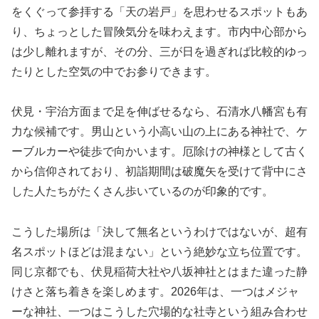
をくぐって参拝する「天の岩戸」を思わせるスポットもあ
り、ちょっとした冒険気分を味わえます。市内中心部から
は少し離れますが、その分、三が日を過ぎれば比較的ゆっ
たりとした空気の中でお参りできます。
伏見・宇治方面まで足を伸ばせるなら、石清水八幡宮も有
力な候補です。男山という小高い山の上にある神社で、ケ
ーブルカーや徒歩で向かいます。厄除けの神様として古く
から信仰されており、初詣期間は破魔矢を受けて背中にさ
した人たちがたくさん歩いているのが印象的です。
こうした場所は「決して無名というわけではないが、超有
名スポットほどは混まない」という絶妙な立ち位置です。
同じ京都でも、伏見稲荷大社や八坂神社とはまた違った静
けさと落ち着きを楽しめます。2026年は、一つはメジャ
ーな神社、一つはこうした穴場的な社寺という組み合わせ