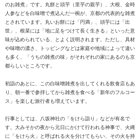
のお雑煮」です。丸餅と頭芋（里芋の親芋）、大根、金時
人参などを白味噌で煮込んだ一椀が、京都の代表的な雑煮
とされています。丸いお餅には「円満」、頭芋には「出
世」、根菜には「地に足をつけて長く生きる」といった意
味が込められている、とよく説明されます。ただし、具材
や味噌の濃さ、トッピングなどは家庭や地域によって違い
も多く、「うちの雑煮の味」がそれぞれの家にあるのも京
都らしいところです。
初詣のあとに、この白味噌雑煮を出してくれる飲食店もあ
り、朝一番で参拝してから雑煮を食べる「新年のフルコー
ス」を楽しむ旅行者も増えています。
行事としては、八坂神社の「をけら詣り」などが有名で
す。大みそかの夜から元日にかけて行われる神事で、火縄
に「をけら火」と呼ばれる火を分けてもらい、その火を持