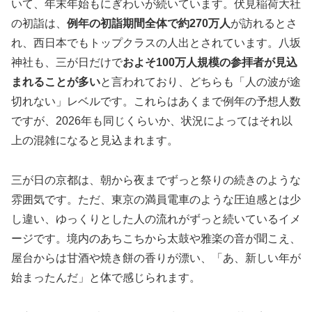
いて、年末年始もにぎわいが続いています。伏見稲荷大社
の初詣は、
例年の初詣期間全体で約270万人
が訪れるとさ
れ、西日本でもトップクラスの人出とされています。八坂
神社も、三が日だけで
およそ100万人規模の参拝者が見込
まれることが多い
と言われており、どちらも「人の波が途
切れない」レベルです。これらはあくまで例年の予想人数
ですが、2026年も同じくらいか、状況によってはそれ以
上の混雑になると見込まれます。
三が日の京都は、朝から夜までずっと祭りの続きのような
雰囲気です。ただ、東京の満員電車のような圧迫感とは少
し違い、ゆっくりとした人の流れがずっと続いているイメ
ージです。境内のあちこちから太鼓や雅楽の音が聞こえ、
屋台からは甘酒や焼き餅の香りが漂い、「あ、新しい年が
始まったんだ」と体で感じられます。