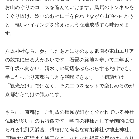
お山めぐりのコースを進んでいけます。鳥居のトンネルを
くぐり抜け、途中のお社に手を合わせながら山頂へ向かう
と、軽いハイキングを終えたような達成感すら味わえま
す。
八坂神社なら、参拝したあとにそのまま祇園や東山エリア
の散策に出る人が多いです。石畳の路地を歩いて二年坂・
三年坂へ向かい、清水寺の周辺をぶらぶらするだけでも、
半日たっぷり京都らしさを満喫できます。「初詣だけ」
「観光だけ」ではなく、その二つをセットで楽しめるのが
京都ならではの強みです。
さらに、京都は「ご利益の種類が細かく分かれている神社
仏閣が多い」のも特徴です。学問の神様として全国的に知
られる北野天満宮、縁結びで有名な貴船神社や地主神社、
厄除けの石清水八幡宮など、それぞれ得意分野がはっきり