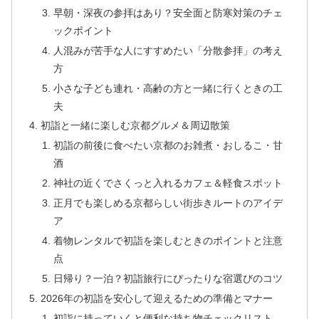
早朝・深夜の参拝はあり？安全面と防寒対策のチェ
ックポイント
人混みが苦手な人にすすめたい「分散参拝」の考え
方
小さな子ども連れ・高齢の方と一緒に行くときの工
夫
初詣と一緒に楽しむ京都グルメ＆周辺散策
初詣の前後に食べたい京都のお雑煮・おしるこ・甘
酒
神社の近くでさくっと入れるカフェ＆軽食スポット
正月でも楽しめる京都らしい街歩きルートのアイデ
ア
着物レンタルで初詣を楽しむときのポイントと注意
点
日帰り？一泊？初詣旅行にぴったりな宿選びのコツ
2026年の初詣を安心して迎えるための準備とマナー
初詣に持っていくと便利な持ち物チェックリスト