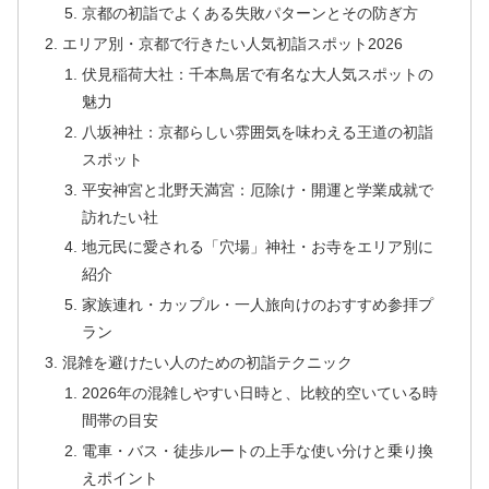
京都の初詣でよくある失敗パターンとその防ぎ方
エリア別・京都で行きたい人気初詣スポット2026
伏見稲荷大社：千本鳥居で有名な大人気スポットの
魅力
八坂神社：京都らしい雰囲気を味わえる王道の初詣
スポット
平安神宮と北野天満宮：厄除け・開運と学業成就で
訪れたい社
地元民に愛される「穴場」神社・お寺をエリア別に
紹介
家族連れ・カップル・一人旅向けのおすすめ参拝プ
ラン
混雑を避けたい人のための初詣テクニック
2026年の混雑しやすい日時と、比較的空いている時
間帯の目安
電車・バス・徒歩ルートの上手な使い分けと乗り換
えポイント