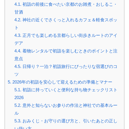
4.1.
初詣の前後に食べたい京都のお雑煮・おしるこ・
甘酒
4.2.
神社の近くでさくっと入れるカフェ＆軽食スポッ
ト
4.3.
正月でも楽しめる京都らしい街歩きルートのアイ
デア
4.4.
着物レンタルで初詣を楽しむときのポイントと注
意点
4.5.
日帰り？一泊？初詣旅行にぴったりな宿選びのコ
ツ
5.
2026年の初詣を安心して迎えるための準備とマナー
5.1.
初詣に持っていくと便利な持ち物チェックリスト
2026
5.2.
意外と知らないお参りの作法と神社での基本ルー
ル
5.3.
おみくじ・お守りの選び方と、引いたあとの正し
い扱い方