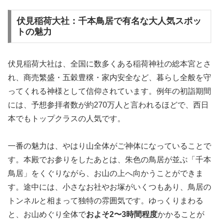
伏見稲荷大社：千本鳥居で有名な大人気スポッ
トの魅力
伏見稲荷大社は、全国に数多くある稲荷神社の総本宮とさ
れ、商売繁盛・五穀豊穣・家内安全など、暮らし全般を守
ってくれる神様として信仰されています。例年の初詣期間
には、予想参拝者数が約270万人と言われるほどで、西日
本でもトップクラスの人気です。
一番の魅力は、やはり山全体がご神体になっていることで
す。本殿でお参りをしたあとは、朱色の鳥居が並ぶ「千本
鳥居」をくぐりながら、お山の上へ向かうことができま
す。途中には、小さなお社やお塚がいくつもあり、鳥居の
トンネルと相まって独特の雰囲気です。ゆっくりまわる
と、お山めぐり全体で
およそ2〜3時間程度
かかることが