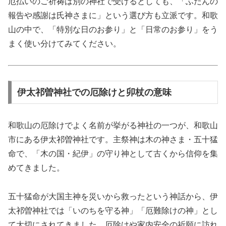
厄払いのご祈祷は別の神社で受けるとしても、「ふだんの
報告や感謝は氏神さまに」という選び方も立派です。和歌
山の中で、「特別な日のお参り」と「日常のお参り」をう
まく使い分けてみてください。
伊太祁曽神社での厄除けと卯杖の意味
和歌山の厄除けでよく名前が挙がる神社の一つが、和歌山
市にある伊太祁曽神社です。主祭神は木の神さま・五十猛
命で、「木の国・紀伊」の守り神として古くから信仰を集
めてきました。
五十猛命が大国主神を災いから救ったという神話から、伊
太祁曽神社では「いのちを守る神」「厄難除けの神」とし
て大切にされてきました。厄除けや家内安全の祈願に訪れ