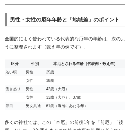
男性・女性の厄年年齢と「地域差」のポイント
全国的によく使われている代表的な厄年の年齢は、次のよ
うに整理されます（数え年の例です）。
区分
性別
本厄とされる年齢（代表例・数え年）
若い頃
男性
25歳
女性
19歳
働き盛り
男性
42歳（大厄）
女性
33歳（大厄）、37歳
節目
男女共通
61歳（還暦にあたる年）
多くの神社では、この「本厄」の前後1年を「前厄」「後