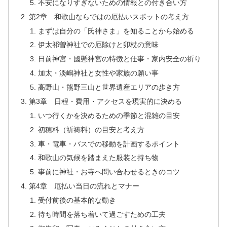
不安になりすぎないための情報との付き合い方
第2章 和歌山ならではの厄払いスポットの考え方
まずは自分の「氏神さま」を知ることから始める
伊太祁曽神社での厄除けと卯杖の意味
日前神宮・國懸神宮の特徴と仕事・家内安全の祈り
加太・淡嶋神社と女性や家族の願い事
高野山・熊野三山と世界遺産エリアの歩き方
第3章 日程・費用・アクセスを現実的に決める
いつ行くかを決めるための季節と混雑の目安
初穂料（祈祷料）の目安と考え方
車・電車・バスでの移動を計画するポイント
和歌山の気候を踏まえた服装と持ち物
事前に神社・お寺へ問い合わせるときのコツ
第4章 厄払い当日の流れとマナー
受付前後の基本的な動き
待ち時間を落ち着いて過ごすための工夫