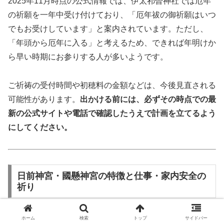
2025年11月時点の公式情報では、伊太祁曽神社では厄年
の祈願を一年中受け付けており、「厄年祓の御祈願はいつ
でもお受けしています」と案内されています。ただし、
「年頭から厄年に入る」と考えるため、できれば年明けか
ら早い時期にお参りする人が多いようです。
ご祈祷の受付時間や初穂料の金額などは、今後見直される
可能性があります。
出かける前には、必ずその時点での最
新の公式サイトや電話で確認したうえで計画を立てるよう
にしてください。
日前神宮・國懸神宮の特徴と仕事・家内安全の
祈り
和歌山市にある「日前神宮（ひのくまじんぐう）・國懸神
ホーム
検索
トップ
サイドバー