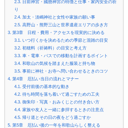
2.3.
日前神宮・國懸神宮の特徴と仕事・家内安全の祈
り
2.4.
加太・淡嶋神社と女性や家族の願い事
2.5.
高野山・熊野三山と世界遺産エリアの歩き方
3.
第3章 日程・費用・アクセスを現実的に決める
3.1.
いつ行くかを決めるための季節と混雑の目安
3.2.
初穂料（祈祷料）の目安と考え方
3.3.
車・電車・バスでの移動を計画するポイント
3.4.
和歌山の気候を踏まえた服装と持ち物
3.5.
事前に神社・お寺へ問い合わせるときのコツ
4.
第4章 厄払い当日の流れとマナー
4.1.
受付前後の基本的な動き
4.2.
待ち時間を落ち着いて過ごすための工夫
4.3.
御朱印・写真・おみくじとの付き合い方
4.4.
家族や友人と一緒に参拝するときの注意点
4.5.
帰り道とその日の夜をどう過ごすか
5.
第5章 厄払い後の一年を和歌山らしく整える