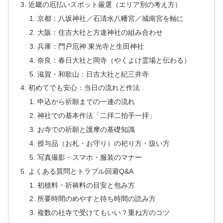
近畿の厄払いスポット厳選（エリア別の考え方）
京都：八坂神社／石清水八幡宮／城南宮を軸に
大阪：住吉大社と方違神社の組み合わせ
兵庫：門戸厄神 東光寺と生田神社
奈良：春日大社と岡寺（やくよけ霊場と伝わる）
滋賀・和歌山：日吉大社と紀三井寺
初めてでも安心：当日の流れと作法
申込から祈願までの一連の流れ
神社での基本作法「二拝二拍手一拝」
お寺での祈願と護摩の基礎知識
授与品（お札・お守り）の祀り方・扱い方
写真撮影・スマホ・服装のマナー
よくある質問とトラブル回避Q&A
初穂料・祈祷料の目安と包み方
所要時間のめやすと待ち時間の読み方
複数の社寺で受けてもいい？重ね方のコツ