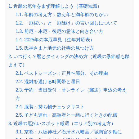
1.
近畿の厄年をまず理解しよう（基礎知識）
1.1.
年齢の考え方：数え年と満年齢のちがい
1.2.
「厄祓い」と「厄除け」の言い回しについて
1.3.
前厄・本厄・後厄の意味と向き合い方
1.4.
2025年の本厄早見（生年対応表）
1.5.
氏神さまと地元の社寺の見つけ方
2.
いつ行く？暦とタイミングの決め方（近畿の季節感も踏
まえて）
2.1.
ベストシーズン：正月〜節分、その理由
2.2.
混雑を避ける時間帯と曜日
2.3.
予約・当日受付・オンライン（郵送）申込の考え
方
2.4.
服装・持ち物チェックリスト
2.5.
子ども連れ・高齢者と一緒に行くときの配慮
3.
近畿の厄払いスポット厳選（エリア別の考え方）
3.1.
京都：八坂神社／石清水八幡宮／城南宮を軸に