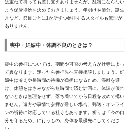
は重ねて持っても差し支えありませんが、乱雑にならない
よう保管場所を決めておきましょう。年明けや節分、誕生
月など、節目ごとに1か所ずつ参拝するスタイルも無理が
ありません。
喪中・妊娠中・体調不良のときは？
喪中の参拝については、期間や可否の考え方が社寺によっ
て異なります。迷ったら参拝先へ直接相談しましょう。妊
娠中は冷えや長時間の待機が負担になるため、混雑を避
け、休憩をはさみながら短時間で済む計画に。体調が優れ
ないときは無理をせず、落ち着いてから日程を改めて構い
ません。遠方や事情で参拝が難しい場合、郵送・オンライ
ンの祈祷に対応している社寺もあります。祈りは「今の自
分を守るため」に行うもの。身体を最優先にしてくださ
い。