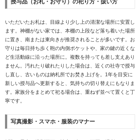
授与品（お札・お守り）の祀り方・扱い方
いただいたお札は、目線より少し上の清潔な場所に安置し
ます。神棚がない家では、本棚の上段など落ち着いた場所
に置き、南または東向きが推奨されることが多いです。お
守りは毎日持ち歩く鞄の内側ポケットや、家の鍵の近くな
ど生活動線に沿った場所に。複数を持っても差し支えあり
ません。汚れたり破れたりした場合は、近くの社寺で授与
し直し、古いものは納札所でお焚き上げを。1年を目安に
新しい授与品へ更新すると、気持ちの切り替えにもなりま
す。家族分をまとめて祀る場合は、重ねず並べて置くと丁
寧です。
写真撮影・スマホ・服装のマナー