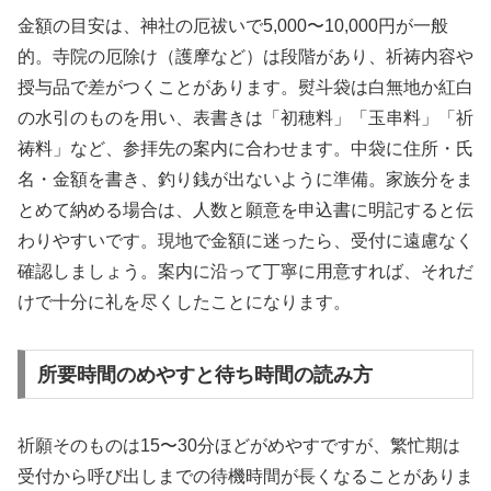
金額の目安は、神社の厄祓いで5,000〜10,000円が一般
的。寺院の厄除け（護摩など）は段階があり、祈祷内容や
授与品で差がつくことがあります。熨斗袋は白無地か紅白
の水引のものを用い、表書きは「初穂料」「玉串料」「祈
祷料」など、参拝先の案内に合わせます。中袋に住所・氏
名・金額を書き、釣り銭が出ないように準備。家族分をま
とめて納める場合は、人数と願意を申込書に明記すると伝
わりやすいです。現地で金額に迷ったら、受付に遠慮なく
確認しましょう。案内に沿って丁寧に用意すれば、それだ
けで十分に礼を尽くしたことになります。
所要時間のめやすと待ち時間の読み方
祈願そのものは15〜30分ほどがめやすですが、繁忙期は
受付から呼び出しまでの待機時間が長くなることがありま