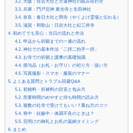
3.2.
大阪：住吉大社と方違神社の組み合わせ
3.3.
兵庫：門戸厄神 東光寺と生田神社
3.4.
奈良：春日大社と岡寺（やくよけ霊場と伝わる）
3.5.
滋賀・和歌山：日吉大社と紀三井寺
4.
初めてでも安心：当日の流れと作法
4.1.
申込から祈願までの一連の流れ
4.2.
神社での基本作法「二拝二拍手一拝」
4.3.
お寺での祈願と護摩の基礎知識
4.4.
授与品（お札・お守り）の祀り方・扱い方
4.5.
写真撮影・スマホ・服装のマナー
5.
よくある質問とトラブル回避Q&A
5.1.
初穂料・祈祷料の目安と包み方
5.2.
所要時間のめやすと待ち時間の読み方
5.3.
複数の社寺で受けてもいい？重ね方のコツ
5.4.
喪中・妊娠中・体調不良のときは？
5.5.
厄明けの御礼とお札の返納タイミング
6.
まとめ