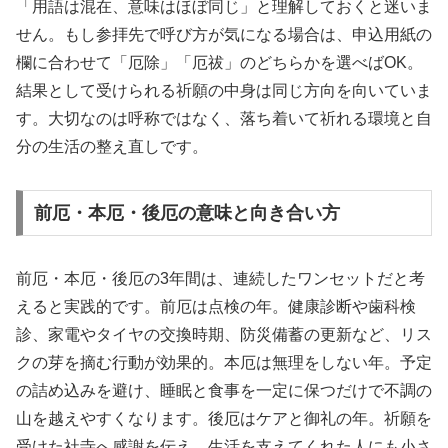
「用語は混在、意味はほぼ同じ」と理解しておくと迷いま
せん。もし参拝先で呼び方が気になる場合は、申込用紙の
欄に合わせて「厄除」「厄祓」のどちらかを選べばOK。
結果として受けられる祈願の中身は同じ方向を向いていま
す。大切なのは呼称ではなく、落ち着いて祈れる環境と自
分の生活の整え直しです。
前厄・本厄・後厄の意味と向き合い方
前厄・本厄・後厄の3年間は、連続したワンセットだと考
えると実践的です。前厄は点検の年。健康診断や歯科検
診、家電やタイヤの交換時期、防災備蓄の更新など、リス
クの芽を摘む行動が効果的。本厄は無理をしない年。予定
の詰め込みを避け、睡眠と食事を一定に保つだけで不調の
山を越えやすくなります。後厄はケアと御礼の年。祈願を
受けた社寺へ感謝を伝え、生活を支えてくれた人にも小さ