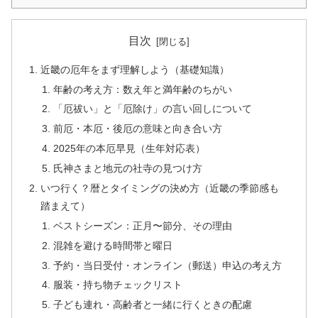
目次
近畿の厄年をまず理解しよう（基礎知識）
年齢の考え方：数え年と満年齢のちがい
「厄祓い」と「厄除け」の言い回しについて
前厄・本厄・後厄の意味と向き合い方
2025年の本厄早見（生年対応表）
氏神さまと地元の社寺の見つけ方
いつ行く？暦とタイミングの決め方（近畿の季節感も
踏まえて）
ベストシーズン：正月〜節分、その理由
混雑を避ける時間帯と曜日
予約・当日受付・オンライン（郵送）申込の考え方
服装・持ち物チェックリスト
子ども連れ・高齢者と一緒に行くときの配慮