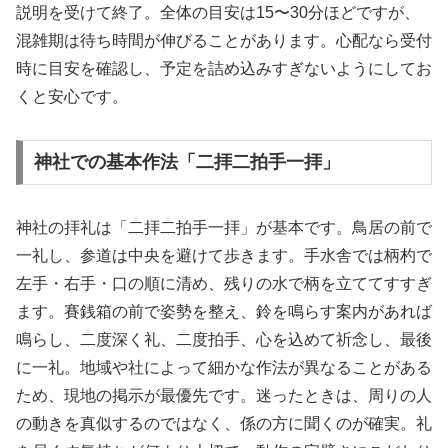
説明を受けて終了。全体の目安は15〜30分ほどですが、
混雑期は待ち時間が伸びることがあります。心配なら受付
時に目安を確認し、予定を詰め込みすぎないようにしてお
くと安心です。
神社での基本作法「二拝二拍手一拝」
神社の拝礼は「二拝二拍手一拝」が基本です。鳥居の前で
一礼し、参道は中央を避けて歩きます。手水舎では柄杓で
左手・右手・口の順に清め、残りの水で柄を立ててすすぎ
ます。賽銭箱の前で姿勢を整え、鈴を鳴らす案内があれば
鳴らし、二度深く礼、二度拍手、心を込めて祈念し、最後
に一礼。地域や社によって細かな作法が異なることがある
ため、現地の掲示が最優先です。迷ったときは、周りの人
の動きを真似するのではなく、係の方に聞くのが確実。礼