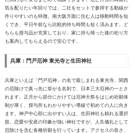
気を配りたい年回りでは、二社をセットで参拝する動線が
作りやすいのも特徴。南大阪方面に住む人は移動時間を短
くでき、平日午前なら比較的待ち時間も短く済みます。ど
ちらも授与品が充実しており、家に持ち帰った後の祀り方
も案内してもらえるので安心です。
兵庫：門戸厄神 東光寺と生田神社
兵庫といえば「門戸厄神」の名で親しまれる東光寺。関西
の厄除けで真っ先に挙がる名刹で、日本三大厄神の一とさ
れます。正月から節分にかけては厄神大祭をはじめ祈願体
制が厚く、授与所もわかりやすい導線で初めての人に向き
ます。神戸中心部に出やすい人は、生田神社も頼れる選択
肢。恋愛や安産の印象が強い神社ですが、人生儀礼として
厄除けを含む各種祈願を行っています。アクセスの良さ、