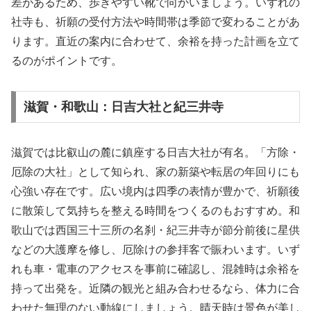
差があるため、歩きやすい靴で向かいましょう。いずれの
社寺も、祈願の受付方法や時間帯は季節で変わることがあ
ります。直近の案内に合わせて、余裕を持った計画を立て
るのがポイントです。
滋賀・和歌山：日吉大社と紀三井寺
滋賀では比叡山の麓に鎮座する日吉大社が有名。「方除・
厄除の大社」として知られ、家の新築や転居の年回りにも
心強い存在です。広い境内は四季の表情が豊かで、祈願後
に散策して気持ちを整える時間をつくるのもおすすめ。和
歌山では西国三十三所の名刹・紀三井寺が節分前後に星供
などの大護摩を修し、厄除けの参拝客で賑わいます。いず
れも車・電車のアクセスを事前に確認し、混雑時は余裕を
持って出発を。近隣の観光と組み合わせるなら、体力に合
わせた無理のない動線にしましょう。晴天時は景色が美し