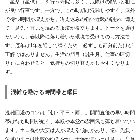
「星祭（星供）」を行う寺院も多く、厄除けの願いと相性
が良い行事です。一方で、この時期は混雑しやすく、屋外
で待つ時間が増えがち。冷え込みの強い近畿の朝夕に備え
て、足先・首元を温める服装が役立ちます。ピークを避け
たいなら、春以降に落ち着いた環境で受けるのも方法で
す。厄年は1年を通して続くため、必ずしも節分前だけが
正解ではありません。生活の節目（誕生月、仕事の区切
り）に合わせると、気持ちの切り替えがしやすくなりま
す。
混雑を避ける時間帯と曜日
混雑回避のコツは「朝・平日・雨」。開門直後の早い時間
帯は待ち時間が短く、本殿や本堂の雰囲気も落ち着いてい
ます。土日祝や大安は人が増える傾向があり、逆に先負・
仏滅の平日は比較的ゆるやか。天候が悪い日は足元に注意