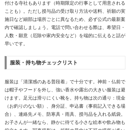
付ける寺社もあります（時期限定の行事として用意される
ことも）。ただし授与品の受け取り方法や送料、祈願の実
施日など細部は場所ごとに異なるため、必ず公式の最新案
内で確認しましょう。電話で問い合わせる際は、希望日・
人数・願意（厄除や家内安全など）を端的に伝えると話が
早いです。
服装・持ち物チェックリスト
服装は「清潔感のある普段着」で十分です。神前・仏前で
は帽子やフードを外し、強い香水や露出の大きい服装は避
けます。足元は滑りにくい靴を。持ち物は次の通り：現金
（お釣りのない額）、身分証、申込書（事前記入できる場
合）、連絡先メモ、防寒具・雨具、授与品を入れる紙袋。
お子さんが一緒なら、静かに待てる小さな絵本や飲み物も