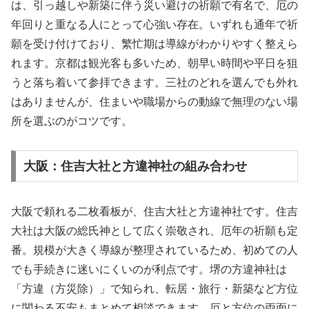
は、引っ越しや新築に伴う災い避けの祈願で有名で、厄の
年回りと重なる人にとって心強い存在。いずれも通年で祈
願を受け付けており、繁忙期は導線がわかりやすく整えら
れます。京都は観光客も多いため、朝早い時間や平日を狙
うと落ち着いて参拝できます。三社のどれを選んでも外れ
はありませんが、住まいや職場からの動線で無理のない場
所を選ぶのがコツです。
大阪：住吉大社と方違神社の組み合わせ
大阪で頼れる二枚看板が、住吉大社と方違神社です。住吉
大社は大阪の総氏神として広く崇敬され、厄年の祈願も定
番。規模が大きく導線が整理されているため、初めての人
でも手続きに迷いにくいのが利点です。堺の方違神社は
「方違（方災除）」で知られ、転居・旅行・新築など方位
に関わる不安もまとめて相談できます。厄と方位の両面に