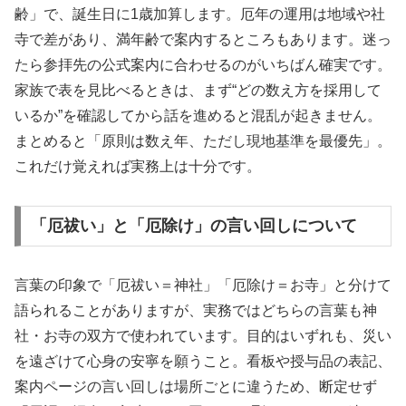
齢」で、誕生日に1歳加算します。厄年の運用は地域や社
寺で差があり、満年齢で案内するところもあります。迷っ
たら参拝先の公式案内に合わせるのがいちばん確実です。
家族で表を見比べるときは、まず“どの数え方を採用して
いるか”を確認してから話を進めると混乱が起きません。
まとめると「原則は数え年、ただし現地基準を最優先」。
これだけ覚えれば実務上は十分です。
「厄祓い」と「厄除け」の言い回しについて
言葉の印象で「厄祓い＝神社」「厄除け＝お寺」と分けて
語られることがありますが、実務ではどちらの言葉も神
社・お寺の双方で使われています。目的はいずれも、災い
を遠ざけて心身の安寧を願うこと。看板や授与品の表記、
案内ページの言い回しは場所ごとに違うため、断定せず