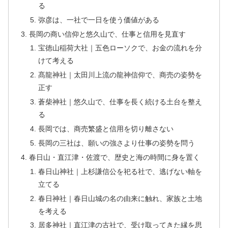
る
弥彦は、一社で一日を使う価値がある
長岡の商い信仰と悠久山で、仕事と信用を見直す
宝徳山稲荷大社｜五色ローソクで、お金の流れを分
けて考える
髙龍神社｜太田川上流の龍神信仰で、商売の姿勢を
正す
蒼柴神社｜悠久山で、仕事を長く続ける土台を整え
る
長岡では、商売繁盛と信用を切り離さない
長岡の三社は、願いの強さより仕事の姿勢を問う
春日山・直江津・佐渡で、歴史と海の時間に身を置く
春日山神社｜上杉謙信公を祀る社で、逃げない軸を
立てる
春日神社｜春日山城の名の由来に触れ、家族と土地
を考える
居多神社｜直江津の古社で、受け取ってきた縁を思