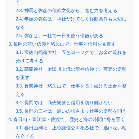
く
2.3.
神馬と弥彦の信仰文化から、進む力を考える
2.4.
年始の弥彦は、神社だけでなく移動条件も大切に
なる
2.5.
弥彦は、一社で一日を使う価値がある
3.
長岡の商い信仰と悠久山で、仕事と信用を見直す
3.1.
宝徳山稲荷大社｜五色ローソクで、お金の流れを
分けて考える
3.2.
髙龍神社｜太田川上流の龍神信仰で、商売の姿勢
を正す
3.3.
蒼柴神社｜悠久山で、仕事を長く続ける土台を整
える
3.4.
長岡では、商売繁盛と信用を切り離さない
3.5.
長岡の三社は、願いの強さより仕事の姿勢を問う
4.
春日山・直江津・佐渡で、歴史と海の時間に身を置く
4.1.
春日山神社｜上杉謙信公を祀る社で、逃げない軸
を立てる