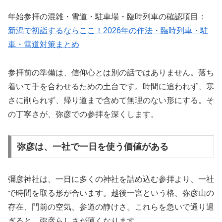
年始参拝の混雑・雪道・駐車場・臨時列車の確認項目：
新潟で初詣するならここ！2026年の作法・臨時列車・駐
車・雪道対策まとめ
参拝前の準備は、信仰心とは別の話ではありません。落ち
着いて手を合わせるための土台です。時間に追われず、寒
さに削られず、帰り道まで含めて無理のない形にする。そ
の丁寧さが、弥彦での参拝を深くします。
弥彦は、一社で一日を使う価値がある
彌彦神社は、一日に多くの神社を詰め込む参拝より、一社
で時間を取る形が合います。越後一宮という格、弥彦山の
存在、門前の空気、参道の静けさ。これらを急いで通り過
ぎると、弥彦らしさが薄くなります。