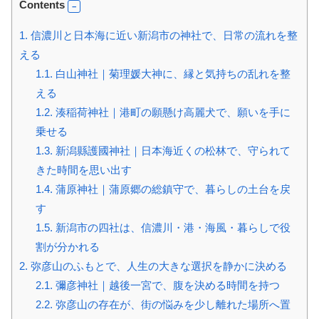
Contents
1.
信濃川と日本海に近い新潟市の神社で、日常の流れを整
える
1.1.
白山神社｜菊理媛大神に、縁と気持ちの乱れを整
える
1.2.
湊稲荷神社｜港町の願懸け高麗犬で、願いを手に
乗せる
1.3.
新潟縣護國神社｜日本海近くの松林で、守られて
きた時間を思い出す
1.4.
蒲原神社｜蒲原郷の総鎮守で、暮らしの土台を戻
す
1.5.
新潟市の四社は、信濃川・港・海風・暮らしで役
割が分かれる
2.
弥彦山のふもとで、人生の大きな選択を静かに決める
2.1.
彌彦神社｜越後一宮で、腹を決める時間を持つ
2.2.
弥彦山の存在が、街の悩みを少し離れた場所へ置