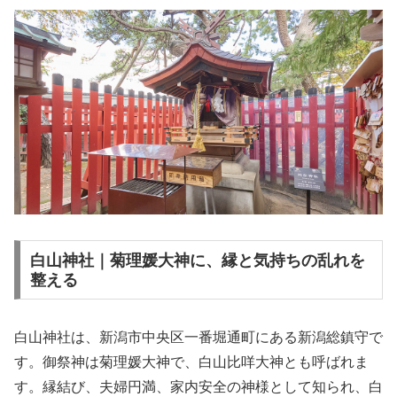
白山神社｜菊理媛大神に、縁と気持ちの乱れを
整える
白山神社は、新潟市中央区一番堀通町にある新潟総鎮守で
す。御祭神は菊理媛大神で、白山比咩大神とも呼ばれま
す。縁結び、夫婦円満、家内安全の神様として知られ、白