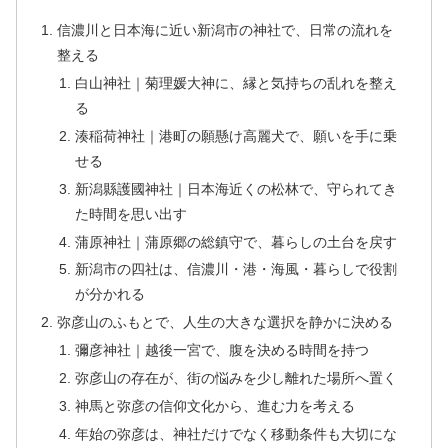
信濃川と日本海に近い新潟市の神社で、日常の流れを
整える
白山神社｜菊理媛大神に、縁と気持ちの乱れを整え
る
湊稲荷神社｜港町の願懸け高麗犬で、願いを手に乗
せる
新潟縣護國神社｜日本海近くの松林で、守られてき
た時間を思い出す
蒲原神社｜蒲原郷の総鎮守で、暮らしの土台を戻す
新潟市の四社は、信濃川・港・海風・暮らしで役割
が分かれる
弥彦山のふもとで、人生の大きな選択を静かに決める
彌彦神社｜越後一宮で、腹を決める時間を持つ
弥彦山の存在が、街の悩みを少し離れた場所へ置く
神馬と弥彦の信仰文化から、進む力を考える
年始の弥彦は、神社だけでなく移動条件も大切にな