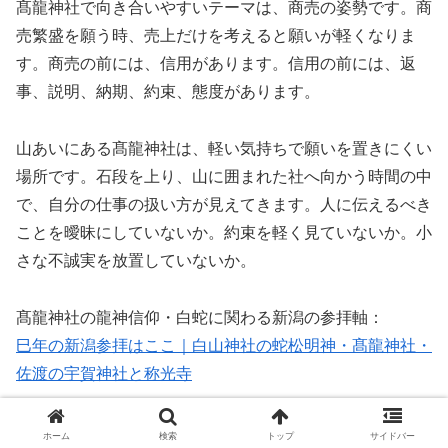
髙龍神社で向き合いやすいテーマは、商売の姿勢です。商
売繁盛を願う時、売上だけを考えると願いが軽くなりま
す。商売の前には、信用があります。信用の前には、返
事、説明、納期、約束、態度があります。
山あいにある髙龍神社は、軽い気持ちで願いを置きにくい
場所です。石段を上り、山に囲まれた社へ向かう時間の中
で、自分の仕事の扱い方が見えてきます。人に伝えるべき
ことを曖昧にしていないか。約束を軽く見ていないか。小
さな不誠実を放置していないか。
髙龍神社の龍神信仰・白蛇に関わる新潟の参拝軸：
巳年の新潟参拝はここ｜白山神社の蛇松明神・髙龍神社・
佐渡の宇賀神社と称光寺
髙龍神社では、「売れる」ではなく「信頼される」と言葉
ホーム
検索
トップ
サイドバー