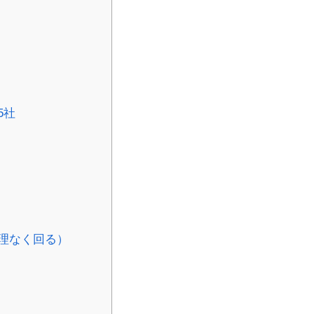
5社
理なく回る）
？