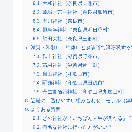
6.1.
大和神社（奈良県天理市）
6.2.
葛城一言主神社（奈良県御所市）
6.3.
率川神社（奈良市）
6.4.
飛鳥坐神社（奈良県明日香村）
6.5.
龍田大社（奈良県三郷町）
7.
滋賀・和歌山：神体山と参詣道で深呼吸する
7.1.
御上神社（滋賀県野洲市）
7.2.
苗村神社（滋賀県竜王町）
7.3.
竈山神社（和歌山市）
7.4.
鬪雞神社（和歌山県田辺市）
7.5.
丹生官省符神社（和歌山県九度山町）
8.
近畿の「選びやすい組み合わせ」モデル（無
9.
よくある質問
9.1.
どの神社が「いちばん人生が変わる」
9.2.
有名な神社に行った方がいい？