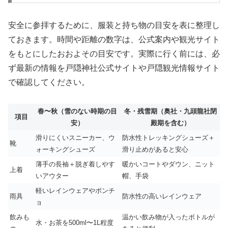
安全に参拝するために、服装と持ち物の目安を表に整理し
ておきます。時間や距離の数字は、公式案内や観光サイト
をもとにしたおおよその目安です。実際に行く前には、必
ず最新の情報を戸隠神社公式サイトや戸隠観光情報サイト
で確認してください。
春〜秋（雪のない時期の目
冬・残雪期（奥社・九頭龍社閉
項目
安）
殿期を含む）
滑りにくいスニーカー、ウ
防水性トレッキングシューズ＋
靴
ォーキングシューズ
滑り止めがあると安心
薄手の長袖＋脱ぎ着しやす
暖かいコートやダウン、ニット
上着
いアウター
帽、手袋
軽いレインウェアやポンチ
雨具
防水性の高いレインウェア
ョ
飲みも
温かい飲み物が入ったボトルが
水・お茶を500ml〜1L程度