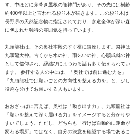
す。中ほどに茅葺き屋根の随神門があり、その先には樹齢
約400年以上と言われる杉並木が続きます。この杉並木は
長野県の天然記念物に指定されており、参道全体が深い森
に包まれた独特の雰囲気を持っています。
九頭龍社は、その奥社本殿のすぐ横に鎮座します。祭神は
九頭龍大神。古くから水の神、雨乞いの神、心願成就の神
として信仰され、縁結びにまつわる話も多く伝えられてい
ます。 参拝する人の中には、「奥社では前に進む力を」
「九頭龍社では願いごとの方向性を整える力を」と、少し
役割を分けてお願いする人もいます。
おおざっぱに言えば、奥社は「動き出す力」、九頭龍社は
「願いを整えて深く届ける力」をイメージすると分かりや
すいでしょう。ただし、どちらも「行けば自動的に運命が
変わる場所」ではなく、自分の決意を確認する場であるこ