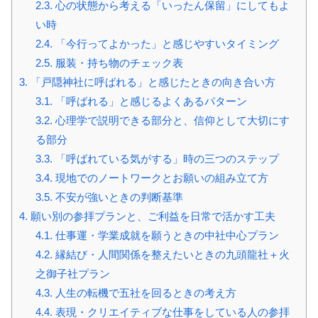
2.3.
心の状態から考える「いったん保留」にしてもよ
い時
2.4.
「今行ってよかった」と感じやすいタイミング
2.5.
服装・持ち物のチェック表
3.
「戸隠神社に呼ばれる」と感じたときの向き合い方
3.1.
「呼ばれる」と感じるよくあるパターン
3.2.
心理学で説明できる部分と、信仰として大切にす
る部分
3.3.
「呼ばれている気がする」時の三つのステップ
3.4.
現地でのノートワークとお願いの組み立て方
3.5.
不安が強いときの判断基準
4.
願い別の参拝プランと、ご利益を日常で活かす工夫
4.1.
仕事運・学業成就を願うときの中社中心プラン
4.2.
縁結び・人間関係を整えたいときの九頭龍社＋火
之御子社プラン
4.3.
人生の転機で五社を回るときの考え方
4.4.
表現・クリエイティブな仕事をしている人の参拝