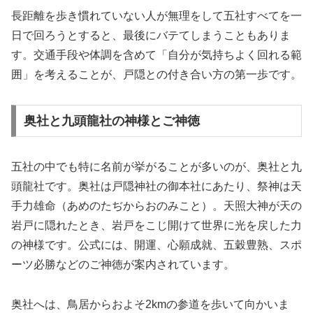
長距離を歩き慣れていない人が無理をして五社すべてを一
日で回ろうとすると、最後にバテてしまうこともありま
す。交通手段や体調を含めて「自分が気持ちよく回れる範
囲」を考えることが、戸隠との付き合い方の第一歩です。
奥社と九頭龍社の神様とご神徳
五社の中でも特に名前が挙がることが多いのが、奥社と九
頭龍社です。奥社は戸隠神社の御本社にあたり、祭神は天
手力雄命（あめのたぢからおのみこと）。天照大神が天の
岩戸に隠れたとき、岩戸をこじ開けて世界に光を戻した力
の神様です。公式には、開運、心願成就、五穀豊熟、スポ
ーツ必勝などのご神徳が案内されています。
奥社へは、鳥居からおよそ2kmの参道を歩いて向かいま