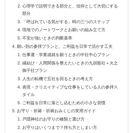
心理学で説明できる部分と、信仰として大切にする
部分
「呼ばれている気がする」時の三つのステップ
現地でのノートワークとお願いの組み立て方
不安が強いときの判断基準
願い別の参拝プランと、ご利益を日常で活かす工夫
仕事運・学業成就を願うときの中社中心プラン
縁結び・人間関係を整えたいときの九頭龍社＋火之
御子社プラン
人生の転機で五社を回るときの考え方
表現・クリエイティブな仕事をしている人の参拝ス
タイル
ご利益を日常に落とし込むための小さな習慣
お守り・祈祷・祈祷おみくじの実用ガイド
戸隠神社のお守りの種類と選び方
お守りはいくつまで？持ち方としまい方