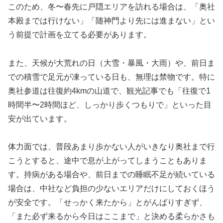
このため、冬〜春先に戸隠エリアを訪れる場合は、「奥社
本殿までは行けない」「随神門より先には進まない」とい
う前提で計画を立てる必要があります。
また、天候が大荒れの日（大雪・暴風・大雨）や、前日ま
での積雪で足元が凍っている日も、無理は禁物です。特に
奥社参道は往復約4kmの山道で、観光記事でも「往復で1
時間半〜2時間ほど、しっかり歩くつもりで」といった目
安が出ています。
体力面では、普段あまり歩かない人がいきなり奥社まで行
こうとすると、途中で息が上がってしまうこともありま
す。持病がある場合や、前日までの睡眠不足が続いている
場合は、中社など負担の少ないエリアだけにしておくほう
が安全です。「せっかく来たから」とがんばりすぎず、
「また必ず来るから今日はここまで」と決める柔らかさも