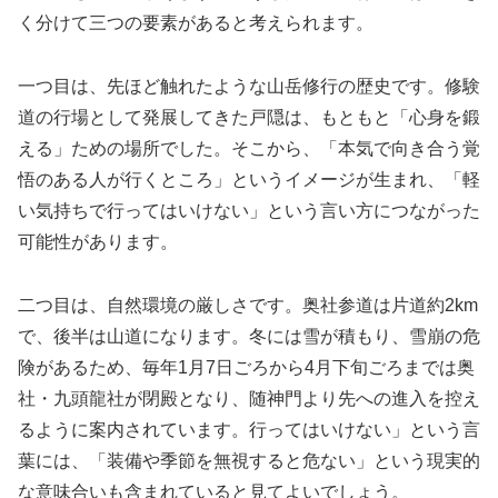
く分けて三つの要素があると考えられます。
一つ目は、先ほど触れたような山岳修行の歴史です。修験
道の行場として発展してきた戸隠は、もともと「心身を鍛
える」ための場所でした。そこから、「本気で向き合う覚
悟のある人が行くところ」というイメージが生まれ、「軽
い気持ちで行ってはいけない」という言い方につながった
可能性があります。
二つ目は、自然環境の厳しさです。奥社参道は片道約2km
で、後半は山道になります。冬には雪が積もり、雪崩の危
険があるため、毎年1月7日ごろから4月下旬ごろまでは奥
社・九頭龍社が閉殿となり、随神門より先への進入を控え
るように案内されています。行ってはいけない」という言
葉には、「装備や季節を無視すると危ない」という現実的
な意味合いも含まれていると見てよいでしょう。