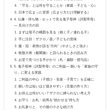
「守る」とは何を守ることか（家庭・子ども・心）
日本で広まった背景（広まり方だけ理解する）
4. 仏像・持ち物・セットで見る鬼子母神（訶梨帝母）
— 見分け方の目
まずは母子の構図を見る（抱く子／連れる子）
手に注目：ザクロ／器／子どもの意味
服・冠・表情が語る“方向”（やさしさと強さ）
散脂大将（般闍迦）と語られるときの読み方
お堂で見つける手がかり（札・扁額・授与品）
5. 鬼子母神（訶梨帝母）のご利益— 願いを「家族の守
り」に変える実践
ご利益の中心（子授け・安産・子育て）を正確に
願い方は短いほど届きやすい（言葉の作り方）
お供えは何がいい？ザクロに縛られない考え方
お守り・お札・絵馬を“効かせる”持ち方
お礼参りと、その後の小さな続け方