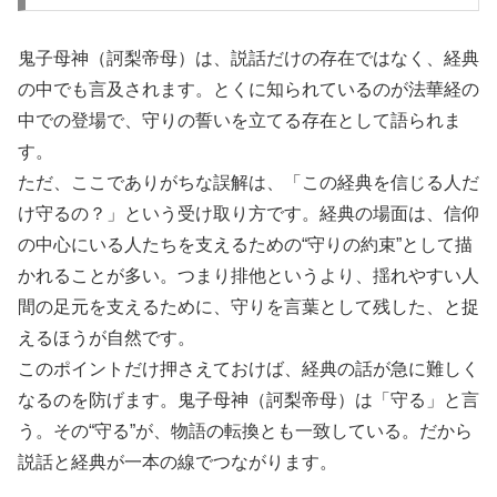
鬼子母神（訶梨帝母）は、説話だけの存在ではなく、経典
の中でも言及されます。とくに知られているのが法華経の
中での登場で、守りの誓いを立てる存在として語られま
す。
ただ、ここでありがちな誤解は、「この経典を信じる人だ
け守るの？」という受け取り方です。経典の場面は、信仰
の中心にいる人たちを支えるための“守りの約束”として描
かれることが多い。つまり排他というより、揺れやすい人
間の足元を支えるために、守りを言葉として残した、と捉
えるほうが自然です。
このポイントだけ押さえておけば、経典の話が急に難しく
なるのを防げます。鬼子母神（訶梨帝母）は「守る」と言
う。その“守る”が、物語の転換とも一致している。だから
説話と経典が一本の線でつながります。