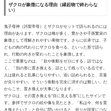
ザクロが象徴になる理由（縁起物で終わらな
い）
鬼子母神（訶梨帝母）とザクロがセットで語られるのには
理由があります。ザクロは種が多く、豊かさや子孫繁栄の
象徴として理解されやすい果物です。さらに伝承では、子
どもの肉の代わりにザクロを食べる、といった形で語ら
れ、行動の向きが変わったことを象徴します。
ここで重要なのは、「欲や衝動をゼロにする」話ではな
く、「別の形に置き換える」話として残っている点です。
人は疲れると乱暴になりやすい。追い詰められると、言葉
が尖りやすい。そういう衝動を完全に消すのは難しい。だ
からこそ、置き換えが大事になります。
ザクロは、その置き換えを“目に見える形”にしたサインで
す。参拝でザクロの絵や像を見たとき、「私は今、何を置
き換えたい？」と自分に問いかけると、祈りが現実につな