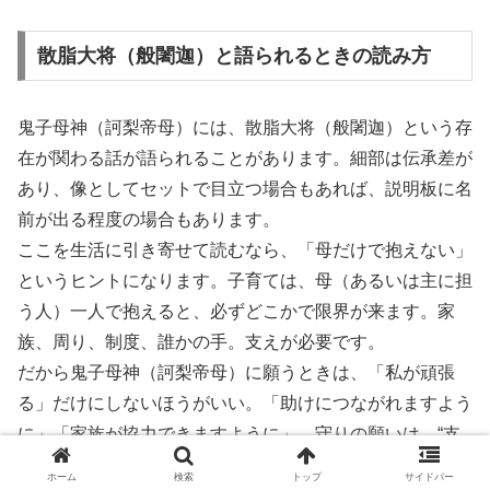
散脂大将（般闍迦）と語られるときの読み方
鬼子母神（訶梨帝母）には、散脂大将（般闍迦）という存
在が関わる話が語られることがあります。細部は伝承差が
あり、像としてセットで目立つ場合もあれば、説明板に名
前が出る程度の場合もあります。
ここを生活に引き寄せて読むなら、「母だけで抱えない」
というヒントになります。子育ては、母（あるいは主に担
う人）一人で抱えると、必ずどこかで限界が来ます。家
族、周り、制度、誰かの手。支えが必要です。
だから鬼子母神（訶梨帝母）に願うときは、「私が頑張
る」だけにしないほうがいい。「助けにつながれますよう
に」「家族が協力できますように」。守りの願いは、“支
えが届く形”にすると現実が動きやすい。鬼子母神は、孤
ホーム
検索
トップ
サイドバー