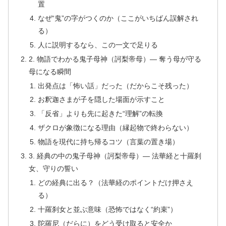
置
なぜ“鬼”の字がつくのか（ここがいちばん誤解され
る）
人に説明するなら、この一文で足りる
2. 物語でわかる鬼子母神（訶梨帝母）— 奪う母が守る
母になる瞬間
出発点は「怖い話」だった（だからこそ残った）
お釈迦さまが子を隠した場面が示すこと
「反省」よりも先に起きた“理解”の転換
ザクロが象徴になる理由（縁起物で終わらない）
物語を現代に持ち帰るコツ（言葉の置き場）
3. 経典の中の鬼子母神（訶梨帝母）— 法華経と十羅刹
女、守りの誓い
どの経典に出る？（法華経のポイントだけ押さえ
る）
十羅刹女と並ぶ意味（恐怖ではなく“約束”）
陀羅尼（だらに）をどう受け取ると安全か