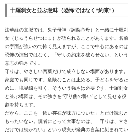
十羅刹女と並ぶ意味（恐怖ではなく“約束”）
法華経の文脈では、鬼子母神（訶梨帝母）と一緒に十羅刹
女（じゅうらせつにょ）が語られることがあります。名前
の字面が強いので怖く見えますが、ここで中心にあるのは
恐怖の演出ではなく、「守りの約束を破らせない」という
意志の強さです。
守りは、やさしい言葉だけで成立しない場面があります。
家庭でも同じです。危険なことは止める。子どもを守るた
めに、境界線を引く。そういう強さは必要です。十羅刹女
と並ぶ構図は、その強さを“守り側の誓い”として見せる役
割を持ちます。
だから、ここを「怖い存在が味方についた」とだけ読むと
もったいない。読者にとって大事なのは、「守りは、甘さ
だけでは続かない」という現実が経典の言葉に刻まれてい