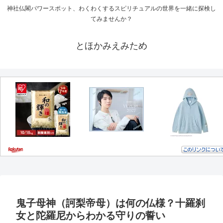
神社仏閣パワースポット、わくわくするスピリチュアルの世界を一緒に探検し
てみませんか？
とほかみえみため
鬼子母神（訶梨帝母）は何の仏様？十羅刹
女と陀羅尼からわかる守りの誓い