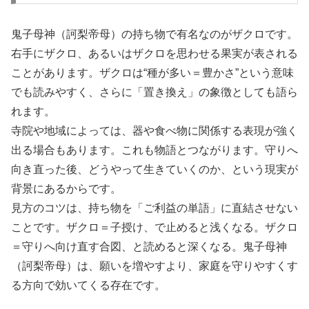
鬼子母神（訶梨帝母）の持ち物で有名なのがザクロです。
右手にザクロ、あるいはザクロを思わせる果実が表される
ことがあります。ザクロは“種が多い＝豊かさ”という意味
でも読みやすく、さらに「置き換え」の象徴としても語ら
れます。
寺院や地域によっては、器や食べ物に関係する表現が強く
出る場合もあります。これも物語とつながります。守りへ
向き直った後、どうやって生きていくのか、という現実が
背景にあるからです。
見方のコツは、持ち物を「ご利益の単語」に直結させない
ことです。ザクロ＝子授け、で止めると浅くなる。ザクロ
＝守りへ向け直す合図、と読めると深くなる。鬼子母神
（訶梨帝母）は、願いを増やすより、家庭を守りやすくす
る方向で効いてくる存在です。