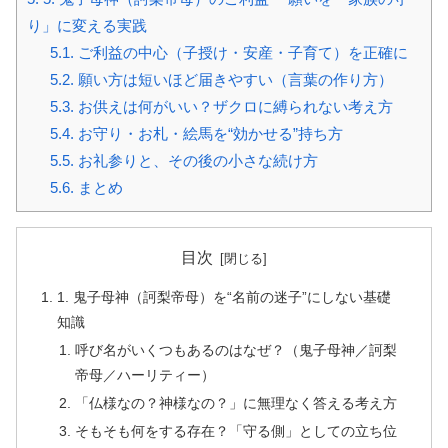
り」に変える実践
5.1.
ご利益の中心（子授け・安産・子育て）を正確に
5.2.
願い方は短いほど届きやすい（言葉の作り方）
5.3.
お供えは何がいい？ザクロに縛られない考え方
5.4.
お守り・お札・絵馬を“効かせる”持ち方
5.5.
お礼参りと、その後の小さな続け方
5.6.
まとめ
目次
1. 鬼子母神（訶梨帝母）を“名前の迷子”にしない基礎
知識
呼び名がいくつもあるのはなぜ？（鬼子母神／訶梨
帝母／ハーリティー）
「仏様なの？神様なの？」に無理なく答える考え方
そもそも何をする存在？「守る側」としての立ち位