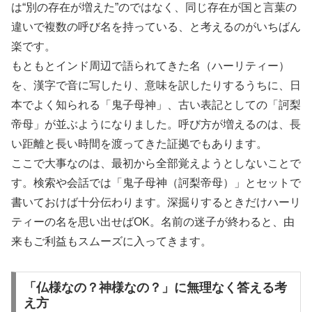
は“別の存在が増えた”のではなく、同じ存在が国と言葉の
違いで複数の呼び名を持っている、と考えるのがいちばん
楽です。
もともとインド周辺で語られてきた名（ハーリティー）
を、漢字で音に写したり、意味を訳したりするうちに、日
本でよく知られる「鬼子母神」、古い表記としての「訶梨
帝母」が並ぶようになりました。呼び方が増えるのは、長
い距離と長い時間を渡ってきた証拠でもあります。
ここで大事なのは、最初から全部覚えようとしないことで
す。検索や会話では「鬼子母神（訶梨帝母）」とセットで
書いておけば十分伝わります。深掘りするときだけハーリ
ティーの名を思い出せばOK。名前の迷子が終わると、由
来もご利益もスムーズに入ってきます。
「仏様なの？神様なの？」に無理なく答える考
え方