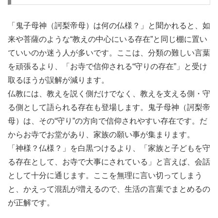
「鬼子母神（訶梨帝母）は何の仏様？」と聞かれると、如
来や菩薩のような“教えの中心にいる存在”と同じ棚に置い
ていいのか迷う人が多いです。ここは、分類の難しい言葉
を頑張るより、「お寺で信仰される“守りの存在”」と受け
取るほうが誤解が減ります。
仏教には、教えを説く側だけでなく、教えを支える側・守
る側として語られる存在も登場します。鬼子母神（訶梨帝
母）は、その“守り”の方向で信仰されやすい存在です。だ
からお寺でお堂があり、家族の願い事が集まります。
「神様？仏様？」を白黒つけるより、「家族と子どもを守
る存在として、お寺で大事にされている」と言えば、会話
として十分に通じます。ここを無理に言い切ってしまう
と、かえって混乱が増えるので、生活の言葉でまとめるの
が正解です。