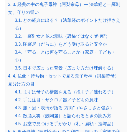
3.
3. 経典の中の鬼子母神（訶梨帝母）— 法華経と十羅刹
女、守りの誓い
3.1.
どの経典に出る？（法華経のポイントだけ押さえ
る）
3.2.
十羅刹女と並ぶ意味（恐怖ではなく“約束”）
3.3.
陀羅尼（だらに）をどう受け取ると安全か
3.4.
「守る」とは何を守ることか（家庭・子ども・
心）
3.5.
日本で広まった背景（広まり方だけ理解する）
4.
4. 仏像・持ち物・セットで見る鬼子母神（訶梨帝母）—
見分け方の目
4.1.
まずは母子の構図を見る（抱く子／連れる子）
4.2.
手に注目：ザクロ／器／子どもの意味
4.3.
服・冠・表情が語る“方向”（やさしさと強さ）
4.4.
散脂大将（般闍迦）と語られるときの読み方
4.5.
お堂で見つける手がかり（札・扁額・授与品）
5.
5. 鬼子母神（訶梨帝母）のご利益— 願いを「家族の守