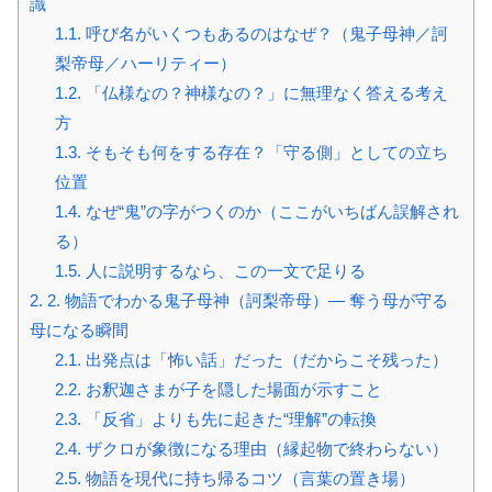
識
1.1.
呼び名がいくつもあるのはなぜ？（鬼子母神／訶
梨帝母／ハーリティー）
1.2.
「仏様なの？神様なの？」に無理なく答える考え
方
1.3.
そもそも何をする存在？「守る側」としての立ち
位置
1.4.
なぜ“鬼”の字がつくのか（ここがいちばん誤解され
る）
1.5.
人に説明するなら、この一文で足りる
2.
2. 物語でわかる鬼子母神（訶梨帝母）— 奪う母が守る
母になる瞬間
2.1.
出発点は「怖い話」だった（だからこそ残った）
2.2.
お釈迦さまが子を隠した場面が示すこと
2.3.
「反省」よりも先に起きた“理解”の転換
2.4.
ザクロが象徴になる理由（縁起物で終わらない）
2.5.
物語を現代に持ち帰るコツ（言葉の置き場）