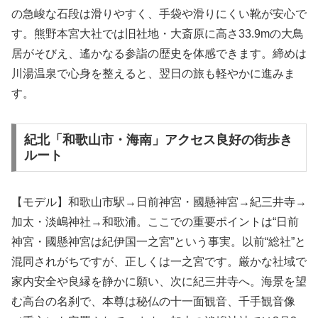
の急峻な石段は滑りやすく、手袋や滑りにくい靴が安心で
す。熊野本宮大社では旧社地・大斎原に高さ33.9mの大鳥
居がそびえ、遙かなる参詣の歴史を体感できます。締めは
川湯温泉で心身を整えると、翌日の旅も軽やかに進みま
す。
紀北「和歌山市・海南」アクセス良好の街歩き
ルート
【モデル】和歌山市駅→日前神宮・國懸神宮→紀三井寺→
加太・淡嶋神社→和歌浦。ここでの重要ポイントは“日前
神宮・國懸神宮は紀伊国一之宮”という事実。以前“総社”と
混同されがちですが、正しくは一之宮です。厳かな社域で
家内安全や良縁を静かに願い、次に紀三井寺へ。海景を望
む高台の名刹で、本尊は秘仏の十一面観音、千手観音像