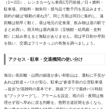
（1〜2日）。レンタカーなら車両1万円前後／日＋燃料・
駐車場。拝観料・御朱印・授与品で数千円を見込みます。
節約の鍵は“移動の束ね方”。同じ方面は同日に集約し、遠
距離は朝早く動く。昼は地元の定食屋、飲み物は道の駅で
まとめ買い。雨天時は屋内展示（宝物館・絵馬殿・史料
館）に組み替えると無駄がありません。宿は平日割や早割
を狙い、交通はフリーきっぷの有無を調べましょう。
アクセス・駐車・交通機関の使い分け
海沿い長距離・山間の細道が多い和歌山は、運転に不安が
あれば鉄道＋バスが安心。駐車は“参道手前の公営駐車場
→徒歩”が混雑時の基本です。路線アプリで最終バス時刻
を“ブックマーク”し、アラームを設定。雨の日・夜間は無
理せず宿へ早めに戻る判断を。熊野古道区間を歩くなら、