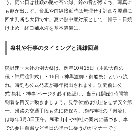
う。雨の日は社殿の艶や苔の緑、鈴の音が際立ち、写真に
も趣が出ます。台風や前線接近時は無理せず計画を翌週に
回す判断も大切です。夏の熱中症対策として、帽子・日焼
け止め・経口補水液を基本装備に。
祭礼や行事のタイミングと混雑回避
熊野速玉大社の例大祭は、例年10月15日（本殿大前の
儀・神馬渡御式）・16日（神輿渡御・御船祭）という流
れ。時刻も公式発表が毎年掲出されます。訪問前に公
式“祭礼・神事”ページを必ず確認し、当日は開始1時間前
到着を目安に動きましょう。見学位置は無理をせず安全第
一、帰路の交通手段も先に確保を。淡嶋神社の「雛流し」
は毎年3月3日正午。和歌山市や神社の案内に基づき、車
での参拝自粛など当日の指示に従うのがマナーです。