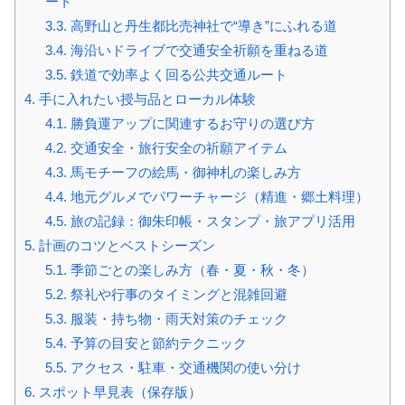
ート
3.3.
高野山と丹生都比売神社で“導き”にふれる道
3.4.
海沿いドライブで交通安全祈願を重ねる道
3.5.
鉄道で効率よく回る公共交通ルート
4.
手に入れたい授与品とローカル体験
4.1.
勝負運アップに関連するお守りの選び方
4.2.
交通安全・旅行安全の祈願アイテム
4.3.
馬モチーフの絵馬・御神札の楽しみ方
4.4.
地元グルメでパワーチャージ（精進・郷土料理）
4.5.
旅の記録：御朱印帳・スタンプ・旅アプリ活用
5.
計画のコツとベストシーズン
5.1.
季節ごとの楽しみ方（春・夏・秋・冬）
5.2.
祭礼や行事のタイミングと混雑回避
5.3.
服装・持ち物・雨天対策のチェック
5.4.
予算の目安と節約テクニック
5.5.
アクセス・駐車・交通機関の使い分け
6.
スポット早見表（保存版）