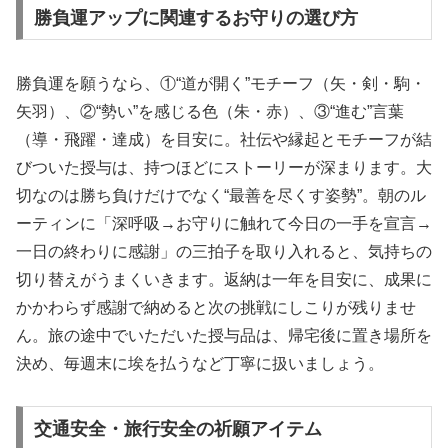
勝負運アップに関連するお守りの選び方
勝負運を願うなら、①“道が開く”モチーフ（矢・剣・駒・
矢羽）、②“勢い”を感じる色（朱・赤）、③“進む”言葉
（導・飛躍・達成）を目安に。社伝や縁起とモチーフが結
びついた授与は、持つほどにストーリーが深まります。大
切なのは勝ち負けだけでなく“最善を尽くす姿勢”。朝のル
ーティンに「深呼吸→お守りに触れて今日の一手を宣言→
一日の終わりに感謝」の三拍子を取り入れると、気持ちの
切り替えがうまくいきます。返納は一年を目安に、成果に
かかわらず感謝で納めると次の挑戦にしこりが残りませ
ん。旅の途中でいただいた授与品は、帰宅後に置き場所を
決め、毎週末に埃を払うなど丁寧に扱いましょう。
交通安全・旅行安全の祈願アイテム