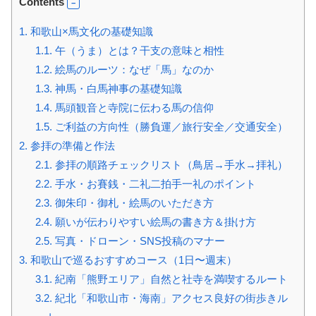
Contents
1.
和歌山×馬文化の基礎知識
1.1.
午（うま）とは？干支の意味と相性
1.2.
絵馬のルーツ：なぜ「馬」なのか
1.3.
神馬・白馬神事の基礎知識
1.4.
馬頭観音と寺院に伝わる馬の信仰
1.5.
ご利益の方向性（勝負運／旅行安全／交通安全）
2.
参拝の準備と作法
2.1.
参拝の順路チェックリスト（鳥居→手水→拝礼）
2.2.
手水・お賽銭・二礼二拍手一礼のポイント
2.3.
御朱印・御札・絵馬のいただき方
2.4.
願いが伝わりやすい絵馬の書き方＆掛け方
2.5.
写真・ドローン・SNS投稿のマナー
3.
和歌山で巡るおすすめコース（1日〜週末）
3.1.
紀南「熊野エリア」自然と社寺を満喫するルート
3.2.
紀北「和歌山市・海南」アクセス良好の街歩きル