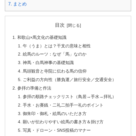
7.
まとめ
目次
和歌山×馬文化の基礎知識
午（うま）とは？干支の意味と相性
絵馬のルーツ：なぜ「馬」なのか
神馬・白馬神事の基礎知識
馬頭観音と寺院に伝わる馬の信仰
ご利益の方向性（勝負運／旅行安全／交通安全）
参拝の準備と作法
参拝の順路チェックリスト（鳥居→手水→拝礼）
手水・お賽銭・二礼二拍手一礼のポイント
御朱印・御札・絵馬のいただき方
願いが伝わりやすい絵馬の書き方＆掛け方
写真・ドローン・SNS投稿のマナー