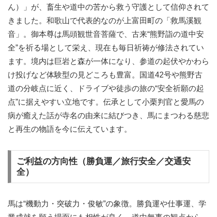
ん）」が、畜生や道中の苦から救う守護として信仰されて
きました。和歌山で代表的なのが上富田町の「救馬溪観
音」。御本尊は馬頭観世音菩薩で、古来“熊野詣の道中安
全”を祈る場として栄え、現在も毎日祈祷が修法されてい
ます。境内は巨岩と森が一体になり、参道の起伏やかわら
け投げなど体験型の見どころも豊富。国道42号や熊野古
道の分岐点に近く、ドライブや徒歩の旅の“安全祈願の起
点”に据えやすい立地です。伝承として小栗判官と愛馬の
病が癒えた話が寺名の由来に結びつき、馬にまつわる慈悲
と再生の物語を今に伝えています。
ご利益の方向性（勝負運／旅行安全／交通安
全）
馬は“機動力・突破力・俊敏”の象徴。勝負運や仕事運、学