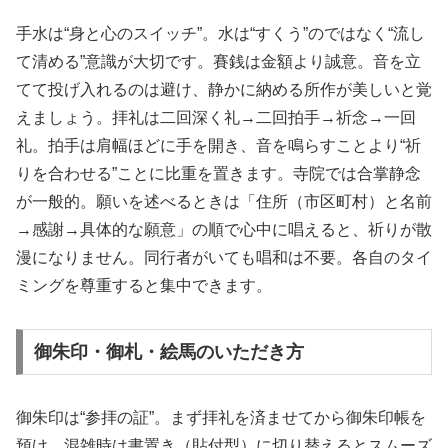
手水は“身と心のスイッチ”。水は“すくう”のではなく“流し
て清める”意識が大切です。賽銭は金額より誠意。音を立
てて投げ入れるのは避け、静かに納める所作が美しいと覚
えましょう。拝礼は二回深く礼→二回拍手→祈念→一回
礼。拍手は肩幅ほどに手を開き、音を鳴らすことより“祈
りを合わせる”ことに比重を置きます。寺院では合掌静念
が一般的。願いを述べるときは「住所（市区町村）と名前
→感謝→具体的な願意」の順で心中に唱えると、祈りが散
漫になりません。同行者がいても唱和は不要。各自のタイ
ミングを尊重すると集中できます。
御朱印・御札・絵馬のいただき方
御朱印は“参拝の証”。まず拝礼を済ませてから御朱印帳を
預け、混雑時は書置き（貼付型）に切り替えるとスムーズ