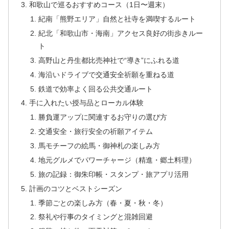
和歌山で巡るおすすめコース（1日〜週末）
紀南「熊野エリア」自然と社寺を満喫するルート
紀北「和歌山市・海南」アクセス良好の街歩きルー
ト
高野山と丹生都比売神社で“導き”にふれる道
海沿いドライブで交通安全祈願を重ねる道
鉄道で効率よく回る公共交通ルート
手に入れたい授与品とローカル体験
勝負運アップに関連するお守りの選び方
交通安全・旅行安全の祈願アイテム
馬モチーフの絵馬・御神札の楽しみ方
地元グルメでパワーチャージ（精進・郷土料理）
旅の記録：御朱印帳・スタンプ・旅アプリ活用
計画のコツとベストシーズン
季節ごとの楽しみ方（春・夏・秋・冬）
祭礼や行事のタイミングと混雑回避