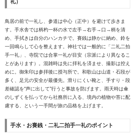
礼）
鳥居の前で一礼し、参道は中心（正中）を避けて歩きま
す。手水舎では柄杓一杯の水で左手→右手→口→柄を清
め、手拭きは自分のハンカチで。賽銭は静かに納め、鈴を
一回鳴らして心を整えます。神社では一般的に「二礼二拍
手一礼」、寺院では合掌一礼が目安（宗派により異なるこ
とがあります）。混雑時は先に拝礼を済ませ、撮影は控え
めに。御朱印は参拝後に授与所で。和歌山は山道・石段が
多く、足元の安全が最優先。滑りにくい靴と、手すり・段
差確認を“声に出して”行うと事故を防げます。雨天時は傘
のしずくを払ってから社務所に入る、境内の植物や苔に配
慮する、という一手間が旅の品格を上げます。
手水・お賽銭・二礼二拍手一礼のポイント