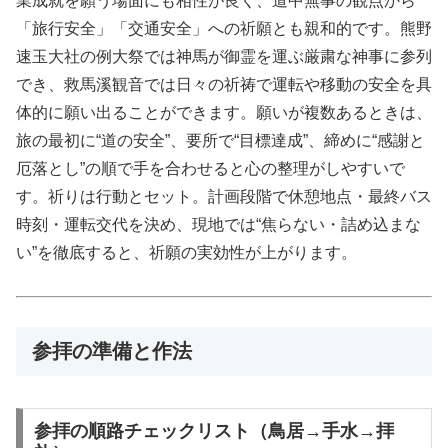
業成就を願う場面にも相性が良く、道中無事の観点から
「旅行安全」「交通安全」への祈願とも親和的です。熊野
速玉大社の例大祭では神馬が御霊を運ぶ厳粛な神事に参列
でき、救馬溪観音では日々の祈祷で運転や移動の安全を具
体的に願い出ることができます。願いが複数あるときは、
旅の最初に“道の安全”、要所で“目標達成”、締めに“感謝と
厄落とし”の順で手を合わせると心の整理がしやすいで
す。祈りは行動とセット。計画段階で休憩地点・最終バス
時刻・運転交代を決め、現地では“焦らない・詰め込まな
い”を徹底すると、祈願の実効性が上がります。
参拝の準備と作法
参拝の順路チェックリスト（鳥居→手水→拝