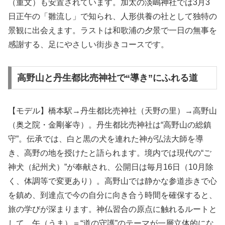
（重文）も安置されています。加太の淡嶋神社では3月3
日正午の「雛流し」で知られ、人形供養の社として独特の
景観に出会えます。ラストは和歌浦の夕景で一日の無事を
感謝する、足にやさしい街歩きコースです。
高野山と丹生都比売神社で“導き”にふれる道
【モデル】橋本駅→丹生都比売神社（天野の里）→高野山
（奥之院・金剛峯寺）。丹生都比売神社は“高野山の総鎮
守”。伝承では、白と黒の犬を連れた神が弘法大師を導
き、高野の地を授けたと語られます。境内では現代の“ご
神犬（紀州犬）”が奉献され、公開日は毎月16日（10月除
く、体調等で変更あり）。高野山では静かな参道歩きで心
を鎮め、到達点で今の自分に向き合う時間を確保すると、
旅の学びが深まります。神仏習合の原点に触れるルートと
して、午（うま）＝“道の守護”のテーマが一層立体的にな