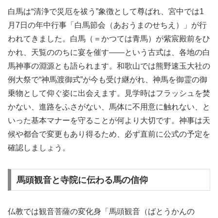
白馬は“清浄で災厄を祓う”象徴として尊ばれ、宮中では1
月7日の年中行事「白馬節会（あおうまのせちえ）」が行
われてきました。白馬（＝かつては青馬）が紫宸殿前をひ
かれ、天覧ののちに宴を催す——という古式は、各地の白
馬神事の淵源とも語られます。和歌山では熊野速玉大社の
例大祭で“神馬渡御式”が今も受け継がれ、神馬を御霊の御
乗物として仰ぐ姿に出会えます。見学時はフラッシュを焚
かない、進路をふさがない、馬体に不用意に触れない、と
いった基本マナーを守ることが何より大切です。神事は天
候や都合で変更もあり得るため、必ず直前に公式の予定を
確認しましょう。
馬頭観音と寺院に伝わる馬の信仰
仏教では観音菩薩の変化身「馬頭観音（ばとうかんの