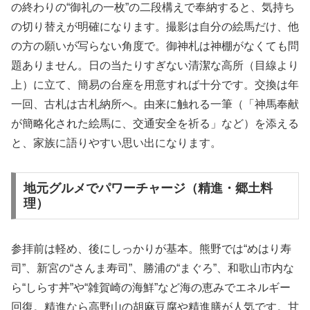
の終わりの“御礼の一枚”の二段構えで奉納すると、気持ち
の切り替えが明確になります。撮影は自分の絵馬だけ、他
の方の願いが写らない角度で。御神札は神棚がなくても問
題ありません。日の当たりすぎない清潔な高所（目線より
上）に立て、簡易の台座を用意すれば十分です。交換は年
一回、古札は古札納所へ。由来に触れる一筆（「神馬奉献
が簡略化された絵馬に、交通安全を祈る」など）を添える
と、家族に語りやすい思い出になります。
地元グルメでパワーチャージ（精進・郷土料
理）
参拝前は軽め、後にしっかりが基本。熊野では“めはり寿
司”、新宮の“さんま寿司”、勝浦の“まぐろ”、和歌山市内な
ら“しらす丼”や“雑賀崎の海鮮”など海の恵みでエネルギー
回復。精進なら高野山の胡麻豆腐や精進膳が人気です。甘