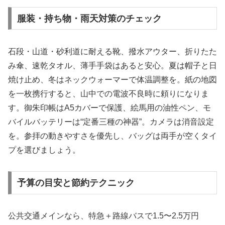
服装・持ち物・雨天対策のチェック
石段・山道・砂利道に耐える靴、撥水アウター、折りたた
み傘、速乾タオル、薄手手袋はあると安心。夏は帽子と日
焼け止め、冬はネックウォーマーで体温調整を。紙の地図
を一枚携行すると、山中での電波不良時に頼りになりま
す。御朱印帳はA5カバーで保護、絵馬用の油性ペン、モ
バイルバッテリーは“定番三種の神器”。カメラは消音設定
を。参拝の動きやすさを優先し、バッグは両手が空くタイ
プを選びましょう。
予算の目安と節約テクニック
公共交通メインなら、特急＋路線バスで1.5〜2.5万円