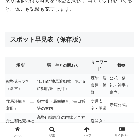
乗り継ぎの待ち時間を“休憩と撮影”に当てて余裕をつくる
と、体力も記録も充実します。
スポット早見表（保存版）
キーワー
場所
馬・午との関わり
根拠
ド
厄除・勝
公式「祭
熊野速玉大社
10/15に神馬渡御式、10/16
負運・熊
礼・神事」
（新宮）
に御船祭（例年）
野
案内。
救馬溪観音（上
御本尊・馬頭観音／毎日祈
交通安
寺院公式。
富田）
祷の案内
全・開運
高野山総鎮守の由緒／ご神
丹生都比売神社
道開き・
犬公開は毎月16日（10月除
神社公式。
（かつらぎ）
厄除
く）
ホーム
検索
トップ
サイドバー