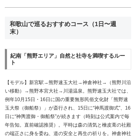
和歌山で巡るおすすめコース（1日〜週
末）
紀南「熊野エリア」自然と社寺を満喫するルー
ト
【モデル】新宮駅→熊野速玉大社→神倉神社→（熊野川沿
い移動）→熊野本宮大社→川湯温泉。熊野速玉大社では、
例年10月15日・16日に国の重要無形民俗文化財「熊野速
玉大祭（御船祭）」が斎行され、15日に“神馬渡御式”、16
日に“神輿渡御・御船祭”が続きます（時刻は公式案内で毎
年告知。直前確認推奨）。平時は森の清気と檜皮葺の社殿
の端正さに身を委ね、道の安全と再生の祈りを。神倉神社