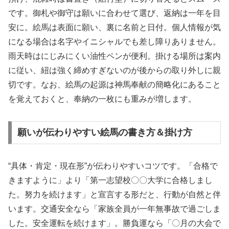
です。御札や御守は願いに合わせて選び、返納は一年を目
安に。絵馬は表面に願い、裏に名前と日付。個人情報が気
になる場合は名字やイニシャルでも差し障りありません。
雨天時はにじみにくい油性ペンが便利。掛ける場所は案内
に従い、紐は強く締めすぎないのが後からの取り外しに親
切です。なお、絵馬の起源は神馬奉献の簡略化にあること
を覚えておくと、奉納の一枚にも重みが増します。
願いが伝わりやすい絵馬の書き方＆掛け方
“具体・肯定・現在形”が伝わりやすいコツです。「合格で
きますように」より「第一志望校〇〇大学に合格しまし
た。努力を続けます」と宣言する形だと、行動が自然と伴
います。交通安全なら「家族全員が一年無事故で過ごしま
した。安全運転を続けます」。勝負運なら「〇月の大会で