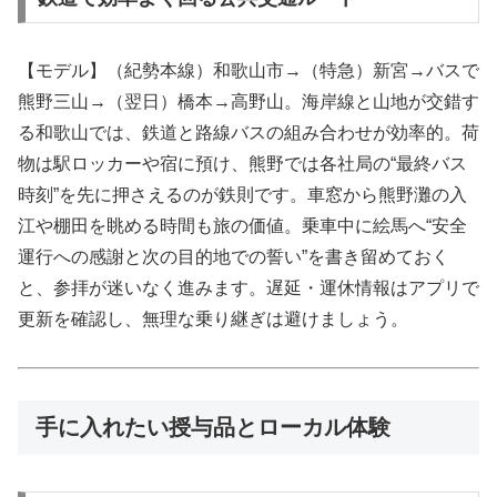
【モデル】（紀勢本線）和歌山市→（特急）新宮→バスで
熊野三山→（翌日）橋本→高野山。海岸線と山地が交錯す
る和歌山では、鉄道と路線バスの組み合わせが効率的。荷
物は駅ロッカーや宿に預け、熊野では各社局の“最終バス
時刻”を先に押さえるのが鉄則です。車窓から熊野灘の入
江や棚田を眺める時間も旅の価値。乗車中に絵馬へ“安全
運行への感謝と次の目的地での誓い”を書き留めておく
と、参拝が迷いなく進みます。遅延・運休情報はアプリで
更新を確認し、無理な乗り継ぎは避けましょう。
手に入れたい授与品とローカル体験