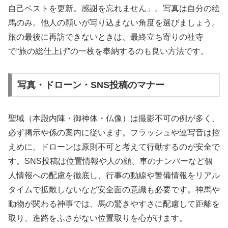
自己ベストを更新。感謝を忘れません」。写真は自分の絵
馬のみ。他人の願いが写り込まない角度を選びましょう。
旅の最後に再訪できないときは、最終立ち寄りの社寺
で“旅の総仕上げ”の一枚を奉納するのも良い方法です。
写真・ドローン・SNS投稿のマナー
聖域（本殿内陣・御神体・仏像）は撮影不可の例が多く、
必ず掲示や係の案内に従います。フラッシュや連写音は控
えめに。ドローンは原則不可と考えて行動するのが安全で
す。SNS投稿は位置情報や人の顔、車のナンバーなど個
人情報への配慮を徹底し、行事の動線や警備情報をリアル
タイムで拡散しないなど安全面の意識も必要です。神馬や
動物が関わる神事では、馬の驚きやすさに配慮して距離を
取り、進路をふさがない位置取りを心がけます。