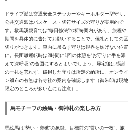
ドライブ派は交通安全ステッカーやキーホルダー型守り、
公共交通派はパスケース・切符サイズの守りが実用的で
す。救馬溪観音では“毎日修法”の祈祷案内があり、旅程や
期間を具体的に告げてお願いすることで、儀礼としての区
切りがつきます。車内に吊るす守りは視界を妨げない位置
に。長距離運転時は2時間に1回の休憩を“お守りに手を添
えて深呼吸”の合図にするとよいでしょう。帰宅後は感謝
の一礼を忘れず、破損した守りは所定の納所に。オンライ
ン頒布の有無は各寺社の案内を確認します（御朱印は現地
限定のところが多い点にも注意）。
馬モチーフの絵馬・御神札の楽しみ方
馬絵馬は“勢い・突破”の象徴。目標前の“誓いの一枚”、旅