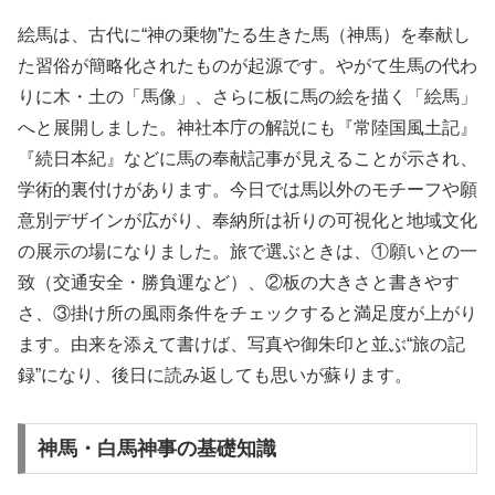
絵馬は、古代に“神の乗物”たる生きた馬（神馬）を奉献し
た習俗が簡略化されたものが起源です。やがて生馬の代わ
りに木・土の「馬像」、さらに板に馬の絵を描く「絵馬」
へと展開しました。神社本庁の解説にも『常陸国風土記』
『続日本紀』などに馬の奉献記事が見えることが示され、
学術的裏付けがあります。今日では馬以外のモチーフや願
意別デザインが広がり、奉納所は祈りの可視化と地域文化
の展示の場になりました。旅で選ぶときは、①願いとの一
致（交通安全・勝負運など）、②板の大きさと書きやす
さ、③掛け所の風雨条件をチェックすると満足度が上がり
ます。由来を添えて書けば、写真や御朱印と並ぶ“旅の記
録”になり、後日に読み返しても思いが蘇ります。
神馬・白馬神事の基礎知識