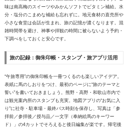
味は南高梅のスイーツやみかんソフトでビタミン補給。水
分・塩分のこまめな補給も忘れずに。地元食材の直売所や
小さな食堂は会話が生まれ、旅の記憶が濃くなります。混
雑時間帯を避け、神事や拝観の時間に被らないよう予約・
下調べをしておくと安心です。
旅の記録：御朱印帳・スタンプ・旅アプリ活用
“午旅専用”の御朱印帳を一冊つくるのも楽しいアイデア。
表紙に馬のしおりをつけ、最初のページに“旅のテーマと
誓い”を書いておきましょう。熊野・高野・和歌山市内で
は観光案内所のスタンプも充実。地図アプリの“お気に入
り”に社寺・駐車場・最終バス時刻を保存し、写真は「参
拝前／参拝後／授与品／一文字（奉納絵馬のキーワー
ド）」の4カットでそろえると後日編集が楽です。帰宅後