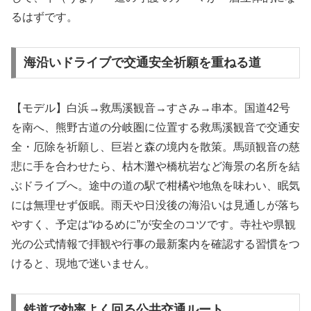
るはずです。
海沿いドライブで交通安全祈願を重ねる道
【モデル】白浜→救馬溪観音→すさみ→串本。国道42号
を南へ、熊野古道の分岐圏に位置する救馬溪観音で交通安
全・厄除を祈願し、巨岩と森の境内を散策。馬頭観音の慈
悲に手を合わせたら、枯木灘や橋杭岩など海景の名所を結
ぶドライブへ。途中の道の駅で柑橘や地魚を味わい、眠気
には無理せず仮眠。雨天や日没後の海沿いは見通しが落ち
やすく、予定は“ゆるめに”が安全のコツです。寺社や県観
光の公式情報で拝観や行事の最新案内を確認する習慣をつ
けると、現地で迷いません。
鉄道で効率よく回る公共交通ルート