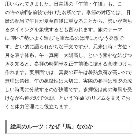
用いられてきました。日常語の「午前・午後」も、こ
の“午の刻”を前後で分けた名残です。季節の対応では、旧
暦の配当で午月が夏至前後に重なることから、勢いが満ち
るタイミングを象徴するとも言われます。旅のテーマ
に“南へ”“勢いよく進む”を重ねるのは理にかなう発想で
す。占い的に語られがちな干支ですが、元来は時・方位・
月を表す体系。午＝真南＝太陽高し、という素朴な結びつ
きを知ると、参拝の時間帯を正午前後に据える意味づけも
作れます。実用面では、真夏の正午は暑熱負荷が高いので
無理は禁物。午の象徴性は大切に、実際の参拝は朝夕の涼
しい時間に分散するのが快適です。参拝後は南の海風を受
けながら道の駅で休憩、という“午旅”のリズムを覚えてお
くと体力管理にも役立ちます。
絵馬のルーツ：なぜ「馬」なのか