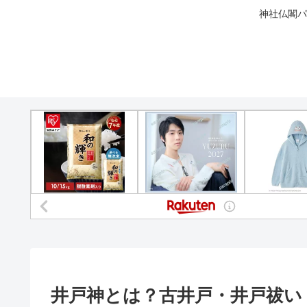
神社仏閣パ
井戸神とは？古井戸・井戸祓い