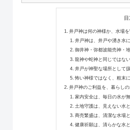
目
井戸神は何の神様か、水場を
井戸神は、井戸や湧き水
御井神・弥都波能売神・
龍神や蛇神と同じではな
井戸が神聖な場所として
怖い神様ではなく、粗末
井戸神のご利益を、暮らしの
家内安全は、毎日の水が
土地守護は、見えない水
商売繁盛は、清潔な水場
健康祈願は、清らかな水