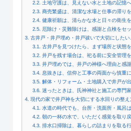
2.2.
土地守護は、見えない水と土地の記憶
2.3.
商売繁盛は、清潔な水場と仕事の滞り
2.4.
健康祈願は、清らかな水と日々の衛生
2.5.
厄除け・災難除けは、感謝と点検をセ
3.
古井戸・井戸埋め・井戸祓いで大切にしたい
3.1.
古井戸を見つけたら、まず場所と状態
3.2.
井戸を残す場合は、祀る前に安全管理
3.3.
井戸埋めでは、井戸の神様へ理由と感
3.4.
息抜きは、信仰と工事の両面から慎重
3.5.
解体・リフォーム・土地購入で井戸が
3.6.
迷ったときは、氏神神社と施工の専門家
4.
現代の家で井戸神を大切にする水回りの整え
4.1.
水道の時代でも、台所・洗面所・風呂
4.2.
朝の一杯の水で、いただく感覚を取り
4.3.
排水口掃除は、暮らしの詰まりを取る