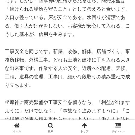
です。しかし、坐摩神の性格から見るなら、商売繁盛は
「続けられる場所を守ること」として考えると合います。
入口が整っている。床が安全である。水回りが清潔であ
る。働く人がけがをしない。お客様が安心して入れる。こ
うした基本が、信用を生みます。
工事安全も同じです。新築、改修、解体、店舗づくり、事
務所移転、外構工事。どれも土地と建物に手を入れる大き
な出来事です。作業する人の安全、近所への配慮、天候、
工程、道具の管理。工事は、細かな段取りの積み重ねで成
り立ちます。
坐摩神に商売繁盛や工事安全を願うなら、「利益が出ます
ように」だけではなく、「事故なく進みますように」「こ
の場所で信用を積み重ねられますように」「働く人と訪れ
る人が安心できる場でありますように」と願うと、祈りが
ホーム
検索
トップ
サイドバー