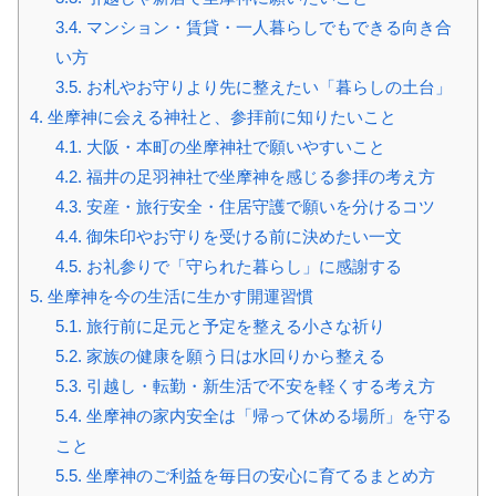
3.4.
マンション・賃貸・一人暮らしでもできる向き合
い方
3.5.
お札やお守りより先に整えたい「暮らしの土台」
4.
坐摩神に会える神社と、参拝前に知りたいこと
4.1.
大阪・本町の坐摩神社で願いやすいこと
4.2.
福井の足羽神社で坐摩神を感じる参拝の考え方
4.3.
安産・旅行安全・住居守護で願いを分けるコツ
4.4.
御朱印やお守りを受ける前に決めたい一文
4.5.
お礼参りで「守られた暮らし」に感謝する
5.
坐摩神を今の生活に生かす開運習慣
5.1.
旅行前に足元と予定を整える小さな祈り
5.2.
家族の健康を願う日は水回りから整える
5.3.
引越し・転勤・新生活で不安を軽くする考え方
5.4.
坐摩神の家内安全は「帰って休める場所」を守る
こと
5.5.
坐摩神のご利益を毎日の安心に育てるまとめ方