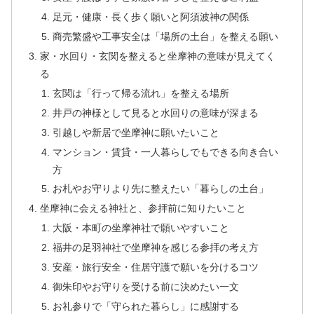
足元・健康・長く歩く願いと阿須波神の関係
商売繁盛や工事安全は「場所の土台」を整える願い
家・水回り・玄関を整えると坐摩神の意味が見えてく
る
玄関は「行って帰る流れ」を整える場所
井戸の神様として見ると水回りの意味が深まる
引越しや新居で坐摩神に願いたいこと
マンション・賃貸・一人暮らしでもできる向き合い
方
お札やお守りより先に整えたい「暮らしの土台」
坐摩神に会える神社と、参拝前に知りたいこと
大阪・本町の坐摩神社で願いやすいこと
福井の足羽神社で坐摩神を感じる参拝の考え方
安産・旅行安全・住居守護で願いを分けるコツ
御朱印やお守りを受ける前に決めたい一文
お礼参りで「守られた暮らし」に感謝する