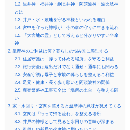
1.2.
生井神・福井神・綱長井神・阿須波神・波比岐神
とは
1.3.
井戸・水・敷地を守る神様といわれる理由
1.4.
宮中を守った神様が、今の家の守りに生きる流れ
1.5.
「大宮地の霊」として考えると分かりやすい坐摩
神
2.
坐摩神のご利益は何？暮らしの悩み別に整理する
2.1.
住居守護は「帰って休める場所」を守るご利益
2.2.
旅行安全は遠出だけでなく通勤・通学にも関わる
2.3.
安産守護は母子と家族の暮らしを整えるご利益
2.4.
足元・健康・長く歩く願いと阿須波神の関係
2.5.
商売繁盛や工事安全は「場所の土台」を整える願
い
3.
家・水回り・玄関を整えると坐摩神の意味が見えてくる
3.1.
玄関は「行って帰る流れ」を整える場所
3.2.
井戸の神様として見ると水回りの意味が深まる
3.3.
引越しや新居で坐摩神に願いたいこと