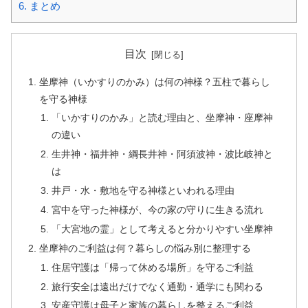
6.
まとめ
目次
坐摩神（いかすりのかみ）は何の神様？五柱で暮らし
を守る神様
「いかすりのかみ」と読む理由と、坐摩神・座摩神
の違い
生井神・福井神・綱長井神・阿須波神・波比岐神と
は
井戸・水・敷地を守る神様といわれる理由
宮中を守った神様が、今の家の守りに生きる流れ
「大宮地の霊」として考えると分かりやすい坐摩神
坐摩神のご利益は何？暮らしの悩み別に整理する
住居守護は「帰って休める場所」を守るご利益
旅行安全は遠出だけでなく通勤・通学にも関わる
安産守護は母子と家族の暮らしを整えるご利益