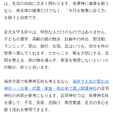
は、生活の自由に大きく関わります。坐摩神に健康を願う
なら、体全体の健康だけでなく、「今日を無事に歩く力」
を願うと自然です。
足元を守る祈りは、特別な人だけのものではありません。
子どもの通学、高齢の親の散歩、妊娠中の外出、部活動、
ランニング、登山、旅行、出張。足はいつも、自分を外の
世界へ運んでくれます。だからこそ、靴を大切にする、玄
関を整える、床の物を減らす、夜道を無理しないといった
行動が、祈りと合います。
福井方面で坐摩神五柱を考えるなら、
福井で人生が変わる
神社へ｜仕事・恋愛・家族・再出発で選ぶ開運神社
の足羽
神社の内容が参考になります。足羽神社では、坐摩神五柱
を通して、子宝、安産、厄除け、商売繁盛、足元の安心を
願う流れを整理できます。