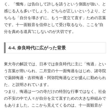
く、「懺悔」は告白して許しを請うという側面が強い、と
感じる人も多いでしょう。どちらが正しいというより、ど
ちらも「自分を壊さずに、もう一度立て直す」ための言葉
です。十一面観音を信仰として受け取るなら、ここを“自
分を責める道具”にしないのが大切です。
4-4. 奈良時代に広がった背景
東大寺の解説では、日本では奈良時代に主に「悔過」とい
う言葉が用いられ、二月堂の十一面悔過をはじめ、諸寺院
で薬師悔過・吉祥悔過・阿弥陀悔過などが盛んに勤められ
た、と説明されています。
つまり、悔過は一つの寺だけの特別な行事ではなく、社会
の不安の中で人々が自分を立て直すための大きな枠組みで
もありました。ここから見えてくるのは、十一面観音が