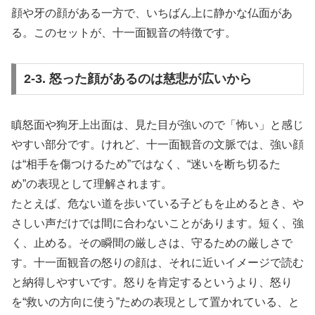
顔や牙の顔がある一方で、いちばん上に静かな仏面があ
る。このセットが、十一面観音の特徴です。
2-3. 怒った顔があるのは慈悲が広いから
瞋怒面や狗牙上出面は、見た目が強いので「怖い」と感じ
やすい部分です。けれど、十一面観音の文脈では、強い顔
は“相手を傷つけるため”ではなく、“迷いを断ち切るた
め”の表現として理解されます。
たとえば、危ない道を歩いている子どもを止めるとき、や
さしい声だけでは間に合わないことがあります。短く、強
く、止める。その瞬間の厳しさは、守るための厳しさで
す。十一面観音の怒りの顔は、それに近いイメージで読む
と納得しやすいです。怒りを肯定するというより、怒り
を“救いの方向に使う”ための表現として置かれている、と