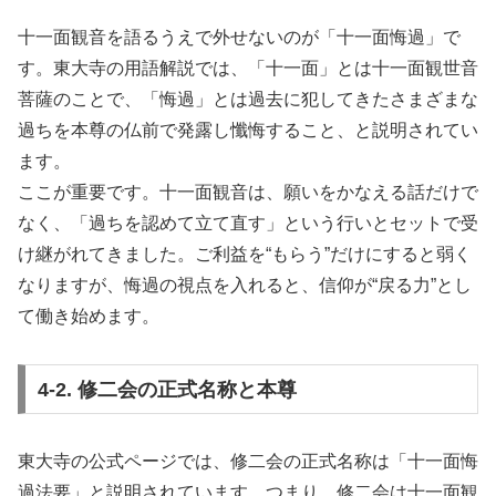
十一面観音を語るうえで外せないのが「十一面悔過」で
す。東大寺の用語解説では、「十一面」とは十一面観世音
菩薩のことで、「悔過」とは過去に犯してきたさまざまな
過ちを本尊の仏前で発露し懺悔すること、と説明されてい
ます。
ここが重要です。十一面観音は、願いをかなえる話だけで
なく、「過ちを認めて立て直す」という行いとセットで受
け継がれてきました。ご利益を“もらう”だけにすると弱く
なりますが、悔過の視点を入れると、信仰が“戻る力”とし
て働き始めます。
4-2. 修二会の正式名称と本尊
東大寺の公式ページでは、修二会の正式名称は「十一面悔
過法要」と説明されています。つまり、修二会は十一面観