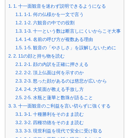
1.
1. 十一面観音を迷わず説明できるようになる
1.1.
1-1. 何の仏様かを一文で言う
1.2.
1-2. 六観音の中での役割
1.3.
1-3. 十一という数は断言しにくいからこそ大事
1.4.
1-4. 名前の呼び方が複数ある理由
1.5.
1-5. 観音の「やさしさ」を誤解しないために
2.
2. 11の顔と持ち物を読む
2.1.
2-1. 顔の内訳を正確に押さえる
2.2.
2-2. 頂上仏面は何を示すのか
2.3.
2-3. 怒った顔があるのは慈悲が広いから
2.4.
2-4. 大笑面が教える手放し方
2.5.
2-5. 水瓶と蓮華と数珠が語ること
3.
3. 十一面観音のご利益を言い切らずに強くする
3.1.
3-1. 十種勝利をそのまま読む
3.2.
3-2. 四種功徳をそのまま読む
3.3.
3-3. 現世利益を現代で安全に受け取る