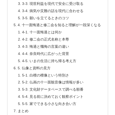
3-3. 現世利益を現代で安全に受け取る
3-4. 病気や災難の話を現代に合わせる
3-5. 願いを立てるときのコツ
4. 十一面悔過と修二会を知ると理解が一段深くなる
4-1. 十一面悔過とは何か
4-2. 修二会の正式名称と本尊
4-3. 悔過と懺悔の言葉の違い
4-4. 奈良時代に広がった背景
4-5. いまの生活に持ち帰る考え方
5. 仏像と資料の見方
5-1. 白檀の檀像という特別さ
5-2. 仏画の十一面観音像は情報が多い
5-3. 文化財データベースで調べる順番
5-4. 見る前に決めておく観察ポイント
5-5. 家でできる小さな向き合い方
まとめ