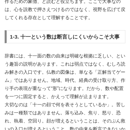
作るための象徴、と読むと役立ちます。ここで大事なの
は、心を説教で押さえつけるのではなく、視野を広げて戻
してくれる存在として理解することです。
1-3. 十一という数は断言しにくいからこそ大事
辞書には、十一面の数の由来は明確な根拠に乏しい、とい
う趣旨の説明があります。これは弱点ではなく、むしろ読
み解きの入口です。仏教の図像は、単なる「正解当てゲー
ム」ではありません。地域、時代、経典の受け取り方、作
り手の表現が重なって“形”になります。だから、数や配置
を一つに固定すると、かえって理解が止まります。
大切なのは「十一の顔で何を表そうとしているか」。苦し
みは一種類ではありません。落ち込み、焦り、怒り、恐
れ、執着、空回り。顔が増えるということは、そのぶん救
いの入口が増えるということ。数の由来を断言できないか