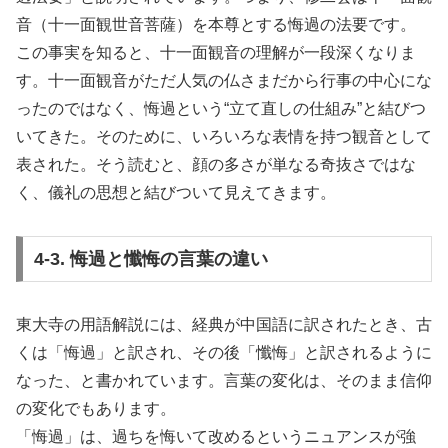
音（十一面観世音菩薩）を本尊とする悔過の法要です。
この事実を知ると、十一面観音の理解が一段深くなりま
す。十一面観音がただ人気の仏さまだから行事の中心にな
ったのではなく、悔過という“立て直しの仕組み”と結びつ
いてきた。そのために、いろいろな表情を持つ観音として
表された。そう読むと、顔の多さが単なる奇抜さではな
く、儀礼の思想と結びついて見えてきます。
4-3. 悔過と懺悔の言葉の違い
東大寺の用語解説には、経典が中国語に訳されたとき、古
くは「悔過」と訳され、その後「懺悔」と訳されるように
なった、と書かれています。言葉の変化は、そのまま信仰
の変化でもあります。
「悔過」は、過ちを悔いて改めるというニュアンスが強