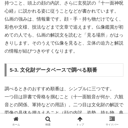
持つこと、頭上の顔の内訳、さらに玄奘訳の『十一面神呪
心経』に説かれる姿に従うことなどが書かれています。
仏画の強みは、情報量です。顔・手・持ち物だけでなく、
彩色や文様、技法などまで文章で追えます。仏像鑑賞が初
めての人でも、仏画の解説文を読むと「見る場所」がはっ
きりします。そのうえで仏像を見ると、立体の迫力と解説
の情報が結びつきやすくなります。
5-3. 文化財データベースで調べる順番
調べるときのおすすめ順番は、シンプルに三つです。
一つ目は辞書で骨格を掴むこと（十一面観音が何か、六観
音との関係、軍持などの用語）。二つ目は文化財の解説で
図像の具体を押さえること（顔の内訳、姿勢、持ち物、典
拠となる経典）。三つ目は博物館データで作品の年代・地
ホーム
検索
トップ
サイドバー