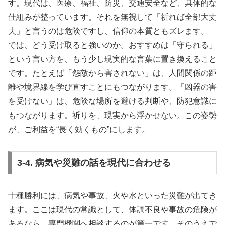
す。現代は、医療、福祉、防災、交通安全など、具体的な
仕組みが整っています。それを無視して「祈れば全部大丈
夫」と言うのは危険ですし、信仰の本質ともズレます。
では、どう受け取ると強いのか。おすすめは「守られる」
という言い方を、もう少し現実的な言葉に置き換えること
です。たとえば「怨敵から害されない」は、人間関係の距
離や境界線を学び直すことにもつながります。「凶器の害
を受けない」は、危険な場所を避ける判断や、防犯意識に
もつながります。祈りを、現実から浮かせない。この姿勢
が、ご利益を“長く効くもの”にします。
3-4. 病気や災難の話を現代に合わせる
十種勝利には、病気や事故、火や水といった災難が出てき
ます。ここは現代の常識として、体調不良や事故の危険が
あるなら、専門機関へ相談するのが第一です。そのうえで