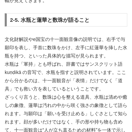
幅が見えてきます。
2-5. 水瓶と蓮華と数珠が語ること
文化財解説やe国宝の十一面観音像の説明では、右手で与
願印を表し、手首に数珠をかけ、左手に紅蓮華を挿した水
瓶を持つ、といった具体的な描写が見られます。
水瓶は「軍持」とも呼ばれ、辞書ではサンスクリット語
kuṇḍikā の音写で、水瓶を指すと説明されています。ここ
から分かるのは、十一面観音が「表情」だけでなく「道
具」でも救い方を表しているということです。
ざっくり言うと、数珠は心を整える道具、水瓶は清めや癒
しの象徴、蓮華は汚れの中から咲く強さの象徴として語ら
れます。与願印は「願いを受け止める」しぐさとして知ら
れます。顔が多いだけではなく、手の形や持ち物も含め
て、十一面観音は“人が立ち直るための材料”を一体で示し