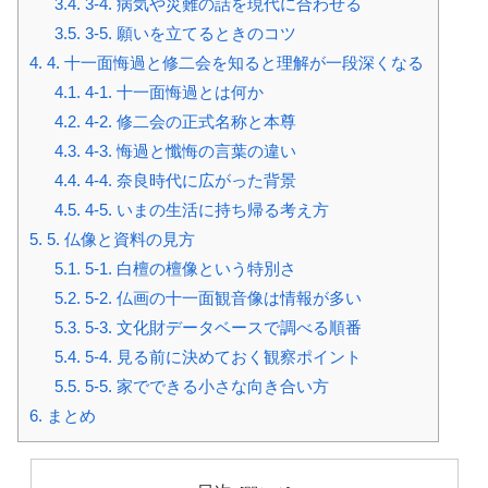
3.4.
3-4. 病気や災難の話を現代に合わせる
3.5.
3-5. 願いを立てるときのコツ
4.
4. 十一面悔過と修二会を知ると理解が一段深くなる
4.1.
4-1. 十一面悔過とは何か
4.2.
4-2. 修二会の正式名称と本尊
4.3.
4-3. 悔過と懺悔の言葉の違い
4.4.
4-4. 奈良時代に広がった背景
4.5.
4-5. いまの生活に持ち帰る考え方
5.
5. 仏像と資料の見方
5.1.
5-1. 白檀の檀像という特別さ
5.2.
5-2. 仏画の十一面観音像は情報が多い
5.3.
5-3. 文化財データベースで調べる順番
5.4.
5-4. 見る前に決めておく観察ポイント
5.5.
5-5. 家でできる小さな向き合い方
6.
まとめ