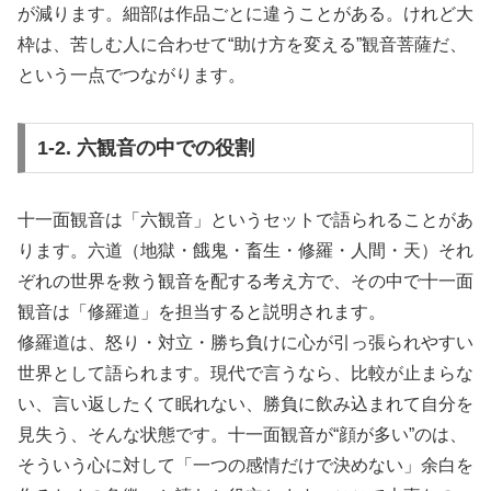
が減ります。細部は作品ごとに違うことがある。けれど大
枠は、苦しむ人に合わせて“助け方を変える”観音菩薩だ、
という一点でつながります。
1-2. 六観音の中での役割
十一面観音は「六観音」というセットで語られることがあ
ります。六道（地獄・餓鬼・畜生・修羅・人間・天）それ
ぞれの世界を救う観音を配する考え方で、その中で十一面
観音は「修羅道」を担当すると説明されます。
修羅道は、怒り・対立・勝ち負けに心が引っ張られやすい
世界として語られます。現代で言うなら、比較が止まらな
い、言い返したくて眠れない、勝負に飲み込まれて自分を
見失う、そんな状態です。十一面観音が“顔が多い”のは、
そういう心に対して「一つの感情だけで決めない」余白を