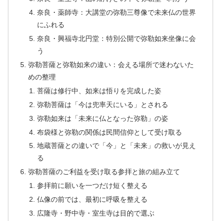
奈良・薬師寺：大講堂の弥勒三尊像で未来仏の世界
にふれる
奈良・興福寺北円堂：特別公開で弥勒如来坐像に会
う
弥勒菩薩と弥勒如来の違い：会える場所で迷わないた
めの整理
菩薩は修行中、如来は悟りを完成した姿
弥勒菩薩は「今は兜率天にいる」とされる
弥勒如来は「未来に仏となった弥勒」の姿
布袋様と弥勒の関係は民間信仰として受け取る
地蔵菩薩との違いで「今」と「未来」の救いが見え
る
弥勒菩薩のご利益を受け取る参拝と旅の組み立て
参拝前に願いを一つだけ短く整える
仏像の前では、最初に呼吸を整える
広隆寺・野中寺・室生寺は目的で選ぶ