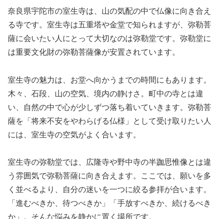
奈良県宇陀市の室生寺は、山の気配の中で仏像に向き合え
る寺です。室生寺は五重塔や金堂で知られますが、弥勒菩
薩に会いたい人にとって大切なのは弥勒堂です。弥勒堂に
は重要文化財の弥勒菩薩像が安置されています。
室生寺の魅力は、お堂へ向かうまでの時間にもあります。
木々、石段、山の空気、境内の静けさ。町中の寺とは違
い、自然の中で心が少しずつ落ち着いていきます。弥勒菩
薩を「将来不安をやわらげる仏様」として受け取りたい人
には、室生寺の空気がよく合います。
室生寺の弥勒堂では、広隆寺や野中寺の半跏思惟像とは違
う雰囲気で弥勒菩薩に向き合えます。ここでは、願いを多
く並べるより、自分の迷いを一つに絞る参拝が合います。
「進むべきか、待つべきか」「手放すべきか、続けるべき
か」。そんな悩みを静かに置く場所です。