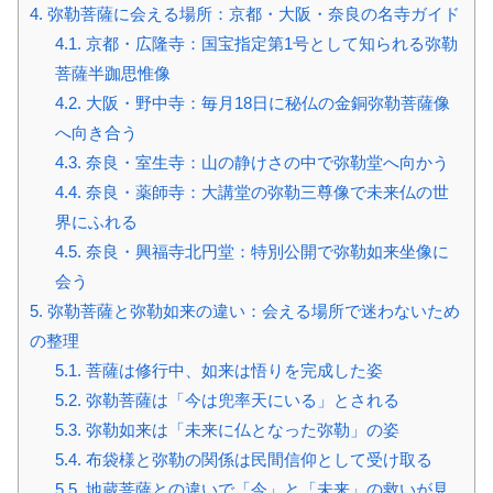
4.
弥勒菩薩に会える場所：京都・大阪・奈良の名寺ガイド
4.1.
京都・広隆寺：国宝指定第1号として知られる弥勒
菩薩半跏思惟像
4.2.
大阪・野中寺：毎月18日に秘仏の金銅弥勒菩薩像
へ向き合う
4.3.
奈良・室生寺：山の静けさの中で弥勒堂へ向かう
4.4.
奈良・薬師寺：大講堂の弥勒三尊像で未来仏の世
界にふれる
4.5.
奈良・興福寺北円堂：特別公開で弥勒如来坐像に
会う
5.
弥勒菩薩と弥勒如来の違い：会える場所で迷わないため
の整理
5.1.
菩薩は修行中、如来は悟りを完成した姿
5.2.
弥勒菩薩は「今は兜率天にいる」とされる
5.3.
弥勒如来は「未来に仏となった弥勒」の姿
5.4.
布袋様と弥勒の関係は民間信仰として受け取る
5.5.
地蔵菩薩との違いで「今」と「未来」の救いが見