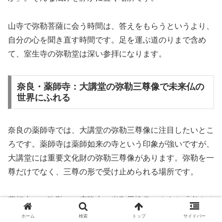
山寺で弥勒菩薩に会う時間は、答えをもらうというより、
自分の心を聞き直す時間です。足を運ぶ道のりまで含め
て、室生寺の弥勒堂は深い参拝になります。
奈良・薬師寺：大講堂の弥勒三尊像で未来仏の
世界にふれる
奈良の薬師寺では、大講堂の弥勒三尊像に注目したいとこ
ろです。薬師寺は薬師如来の寺という印象が強いですが、
大講堂には重要文化財の弥勒三尊像があります。弥勒を一
尊だけでなく、三尊の形で受け止められる場所です。
薬師寺での弥勒は、広隆寺の半跏思惟像のような「考える
姿」とは違う方向から心に入ってきます。大講堂という広
ホーム
検索
トップ
サイドバー