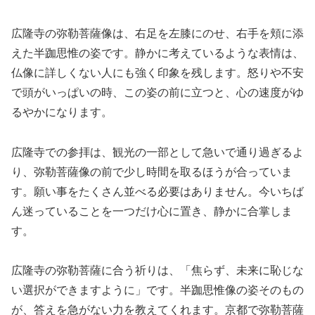
広隆寺の弥勒菩薩像は、右足を左膝にのせ、右手を頬に添
えた半跏思惟の姿です。静かに考えているような表情は、
仏像に詳しくない人にも強く印象を残します。怒りや不安
で頭がいっぱいの時、この姿の前に立つと、心の速度がゆ
るやかになります。
広隆寺での参拝は、観光の一部として急いで通り過ぎるよ
り、弥勒菩薩像の前で少し時間を取るほうが合っていま
す。願い事をたくさん並べる必要はありません。今いちば
ん迷っていることを一つだけ心に置き、静かに合掌しま
す。
広隆寺の弥勒菩薩に合う祈りは、「焦らず、未来に恥じな
い選択ができますように」です。半跏思惟像の姿そのもの
が、答えを急がない力を教えてくれます。京都で弥勒菩薩