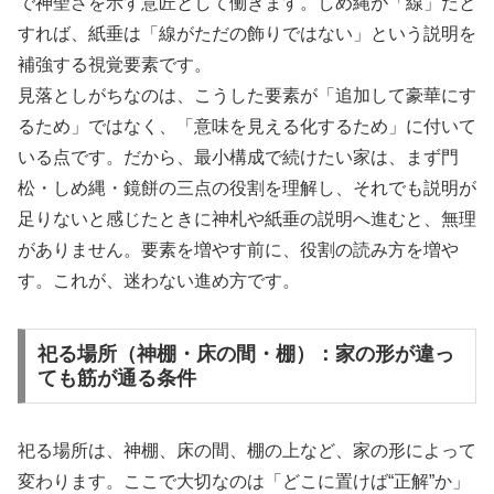
で神聖さを示す意匠として働きます。しめ縄が「線」だと
すれば、紙垂は「線がただの飾りではない」という説明を
補強する視覚要素です。
見落としがちなのは、こうした要素が「追加して豪華にす
るため」ではなく、「意味を見える化するため」に付いて
いる点です。だから、最小構成で続けたい家は、まず門
松・しめ縄・鏡餅の三点の役割を理解し、それでも説明が
足りないと感じたときに神札や紙垂の説明へ進むと、無理
がありません。要素を増やす前に、役割の読み方を増や
す。これが、迷わない進め方です。
祀る場所（神棚・床の間・棚）：家の形が違っ
ても筋が通る条件
祀る場所は、神棚、床の間、棚の上など、家の形によって
変わります。ここで大切なのは「どこに置けば“正解”か」