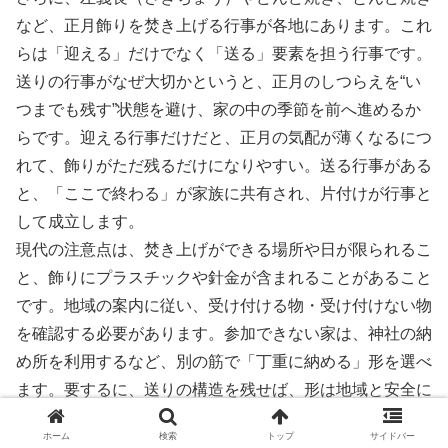
など、正月飾りを焚き上げる行事が各地にあります。これ
らは「迎える」だけでなく「送る」要素を担う行事です。
送りの行事がなぜ大切かというと、正月のしつらえを“い
つまでも残す”状態を避け、家の中の季節を前へ進めるか
らです。迎える行事だけだと、正月の気配が薄くなるにつ
れて、飾りがただ残るだけになりやすい。送る行事がある
と、「ここで終わる」が家族に共有され、片付けが行事と
して成立します。
現代の注意点は、焚き上げができる場所や日が限られるこ
と、飾りにプラスチックや針金が含まれることがあること
です。地域の案内に従い、受け付ける物・受け付けない物
を確認する必要があります。参加できない家は、神社の納
め所を利用するなど、別の筋で「丁重に納める」形を選べ
ます。要するに、送りの構造を残せば、形は地域と安全に
合わせてよいのです。
ホーム
検索
トップ
サイドバー