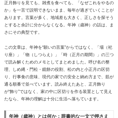
正月飾りを見ても、雑煮を食べても、「なぜこれをやるの
か」を一言で説明できないまま、毎年が過ぎていくことが
あります。言葉が多く、地域差も大きく、正しさを探そう
とすると余計に分からなくなる。年神（歳神）の話は、ま
さにその典型です。
この文章は、年神を“願いの言葉”からではなく、「場（祀
り座）」「物（しつらえ）」「時（正月の期間）」の三つ
で読み解くためのメモとしてまとめました。呼び名の整
理、しめ縄・門松・鏡餅の役割、松の内と小正月の区切
り、行事食の意味、現代の家での安全と納め方まで、筋が
通る順番で並べています。読み終えたあと、正月飾り
が“飾り”ではなく、家の中に区切りを作る装置として見え
たなら、年神の理解は十分に生活へ落ちています。
年神（歳神）とは何か：辞書的な一文で押さえ