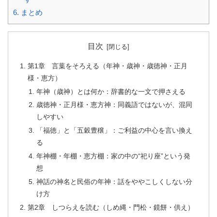
6.
まとめ
目次
第1章 言葉をそろえる（年神・歳神・歳徳神・正月
様・恵方）
年神（歳神）とは何か：辞書的な一文で押さえる
歳徳神・正月様・恵方神：同義語ではないが、混同
しやすい
「福徳」と「五穀豊穣」：ご利益の中心を言い換え
る
年神棚・年棚・恵方棚：家の中の“祀り座”という発
想
神話の神名と民俗の年神：話をややこしくしない分
け方
第2章 しつらえを読む（しめ縄・門松・鏡餅・供え）