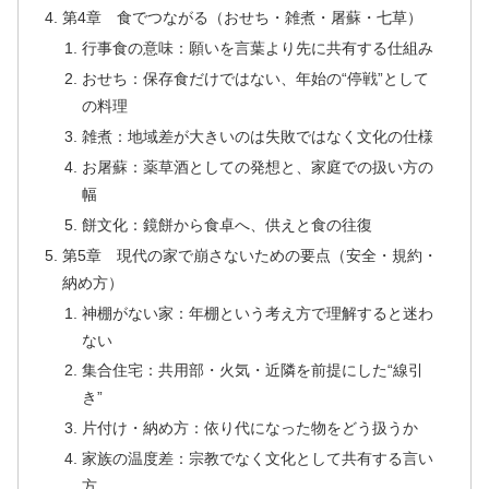
第4章 食でつながる（おせち・雑煮・屠蘇・七草）
行事食の意味：願いを言葉より先に共有する仕組み
おせち：保存食だけではない、年始の“停戦”として
の料理
雑煮：地域差が大きいのは失敗ではなく文化の仕様
お屠蘇：薬草酒としての発想と、家庭での扱い方の
幅
餅文化：鏡餅から食卓へ、供えと食の往復
第5章 現代の家で崩さないための要点（安全・規約・
納め方）
神棚がない家：年棚という考え方で理解すると迷わ
ない
集合住宅：共用部・火気・近隣を前提にした“線引
き”
片付け・納め方：依り代になった物をどう扱うか
家族の温度差：宗教でなく文化として共有する言い
方