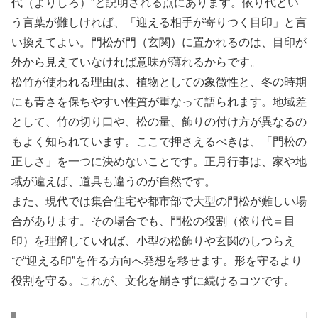
代（よりしろ）”と説明される点にあります。依り代とい
う言葉が難しければ、「迎える相手が寄りつく目印」と言
い換えてよい。門松が門（玄関）に置かれるのは、目印が
外から見えていなければ意味が薄れるからです。
松竹が使われる理由は、植物としての象徴性と、冬の時期
にも青さを保ちやすい性質が重なって語られます。地域差
として、竹の切り口や、松の量、飾りの付け方が異なるの
もよく知られています。ここで押さえるべきは、「門松の
正しさ」を一つに決めないことです。正月行事は、家や地
域が違えば、道具も違うのが自然です。
また、現代では集合住宅や都市部で大型の門松が難しい場
合があります。その場合でも、門松の役割（依り代＝目
印）を理解していれば、小型の松飾りや玄関のしつらえ
で“迎える印”を作る方向へ発想を移せます。形を守るより
役割を守る。これが、文化を崩さずに続けるコツです。