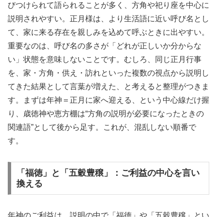
びつけられて語られることが多く、方角や祀り座を中心に
説明されやすい。正月様は、より生活語に近い呼び名とし
て、家に来る存在を親しみを込めて呼ぶときに出やすい。
重要なのは、呼び名の多さが「どれが正しいか分からな
い」状態を意味しないことです。むしろ、同じ正月行事
を、家・方角・供え・訪れといった複数の視点から説明し
てきた結果として言葉が増えた、と考えると整理がつきま
す。まずは年神＝正月に家へ迎える、という中心線だけ握
り、歳徳神や恵方棚は“方角の説明が必要になったときの
関連語”として後から足す。これが、混乱しない順番で
す。
「福徳」と「五穀豊穣」：ご利益の中心を言い
換える
年神のご利益は、説明の中で「福徳」や「五穀豊穣」とい