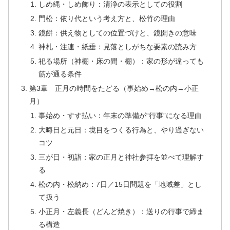
しめ縄・しめ飾り：清浄の表示としての役割
門松：依り代という考え方と、松竹の理由
鏡餅：供え物としての位置づけと、鏡開きの意味
神札・注連・紙垂：見落としがちな要素の読み方
祀る場所（神棚・床の間・棚）：家の形が違っても
筋が通る条件
第3章 正月の時間をたどる（事始め→松の内→小正
月）
事始め・すす払い：年末の準備が“行事”になる理由
大晦日と元日：境目をつくる行為と、やり過ぎない
コツ
三が日・初詣：家の正月と神社参拝を並べて理解す
る
松の内・松納め：7日／15日問題を「地域差」とし
て扱う
小正月・左義長（どんど焼き）：送りの行事で締ま
る構造