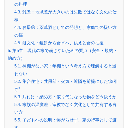
の料理
4.3.
雑煮：地域差が大きいのは失敗ではなく文化の仕
様
4.4.
お屠蘇：薬草酒としての発想と、家庭での扱い方
の幅
4.5.
餅文化：鏡餅から食卓へ、供えと食の往復
5.
第5章 現代の家で崩さないための要点（安全・規約・
納め方）
5.1.
神棚がない家：年棚という考え方で理解すると迷
わない
5.2.
集合住宅：共用部・火気・近隣を前提にした“線引
き”
5.3.
片付け・納め方：依り代になった物をどう扱うか
5.4.
家族の温度差：宗教でなく文化として共有する言
い方
5.5.
子どもへの説明：怖がらせず、家の行事として渡
す