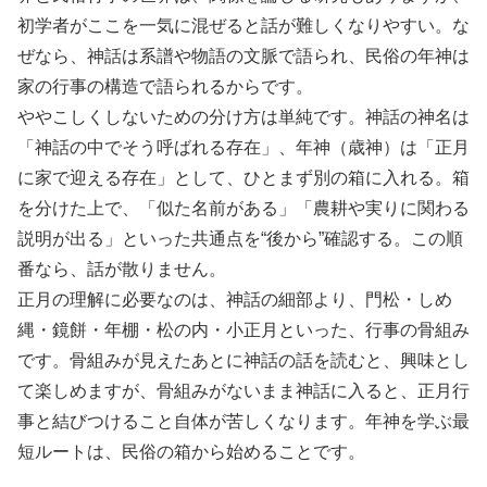
初学者がここを一気に混ぜると話が難しくなりやすい。な
ぜなら、神話は系譜や物語の文脈で語られ、民俗の年神は
家の行事の構造で語られるからです。
ややこしくしないための分け方は単純です。神話の神名は
「神話の中でそう呼ばれる存在」、年神（歳神）は「正月
に家で迎える存在」として、ひとまず別の箱に入れる。箱
を分けた上で、「似た名前がある」「農耕や実りに関わる
説明が出る」といった共通点を“後から”確認する。この順
番なら、話が散りません。
正月の理解に必要なのは、神話の細部より、門松・しめ
縄・鏡餅・年棚・松の内・小正月といった、行事の骨組み
です。骨組みが見えたあとに神話の話を読むと、興味とし
て楽しめますが、骨組みがないまま神話に入ると、正月行
事と結びつけること自体が苦しくなります。年神を学ぶ最
短ルートは、民俗の箱から始めることです。