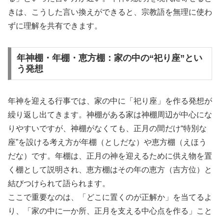
きは、こうした言い換えができると、宗教語を無理に使わ
ずに理解を共有できます。
年神棚・年棚・恵方棚：家の中の“祀り座”とい
う発想
年神を迎える行事では、家の中に「祀り座」を作る発想が
繰り返し出てきます。神棚がある家は神棚周辺が中心にな
りやすいですが、神棚がなくても、正月の間だけ“特別な
座”を設ける考え方が年棚（としだな）や恵方棚（えほう
だな）です。年棚は、正月の神を迎えるために供え物を置
く棚として説明され、恵方棚はその年の恵方（吉方位）と
結びつけられて語られます。
ここで重要なのは、「どこに置くのが正解か」を当てるよ
り、「家の中に一か所、正月を支える中心点を作る」こと