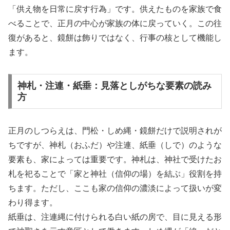
「供え物を日常に戻す行為」です。供えたものを家族で食
べることで、正月の中心が家族の体に戻っていく。この往
復があると、鏡餅は飾りではなく、行事の核として機能し
ます。
神札・注連・紙垂：見落としがちな要素の読み
方
正月のしつらえは、門松・しめ縄・鏡餅だけで説明されが
ちですが、神札（おふだ）や注連、紙垂（しで）のような
要素も、家によっては重要です。神札は、神社で受けたお
札を祀ることで「家と神社（信仰の場）を結ぶ」役割を持
ちます。ただし、ここも家の信仰の濃淡によって扱いが変
わり得ます。
紙垂は、注連縄に付けられる白い紙の房で、目に見える形