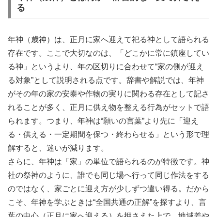
る
年神（歳神）は、正月に家へ迎えて祀る神として語られる
存在です。ここで大切なのは、「どこかに常に鎮座してい
る神」というより、年の区切りに合わせて“家の側が迎え
る対象”として説明される点です。辞書や解説では、年神
がその年の家の安泰や作物の実りに関わる存在として記さ
れることが多く、正月に供え物を整える行為がセットで語
られます。つまり、年神は“願いの言葉”より先に「迎え
る・供える・一定期間を保つ・終わらせる」という形で理
解すると、迷いが減ります。
さらに、年神は「家」の単位で語られるのが特徴です。神
社の祭神のように、誰でも同じ場へ行って同じ作法をする
のではなく、家ごとに迎え方が少しずつ違い得る。だから
こそ、年神を学ぶときは“全国共通の正解”を探すより、言
葉の中心（正月に家へ迎える）を押さえた上で、地域差や