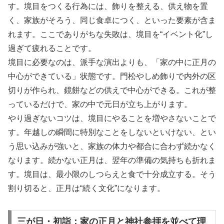
す。境目をつくる行為には、飾りを整える、供え物を置
く、家族がそろう、同じ食卓につく、といった要素が含ま
れます。ここでありがちな失敗は、境目を“イベント化”し
過ぎて疲れることです。
境目に必要なのは、派手な演出よりも、「家の中に正月の
中心ができている」状態です。門松やしめ飾りで内外の区
切りが作られ、鏡餅などの供えで中心ができる。これが整
っているだけで、家の中で元日が立ち上がります。
やり過ぎないコツは、境目にやることを増やさないことで
す。年越しの瞬間に特別なことをしないといけない、とい
う思い込みが強いと、家族の体力や都合に合わず続かなく
なります。続かない正月は、翌年の準備の気持ちも折れま
す。境目は、最小限のしつらえと食で十分成立する。そう
割り切ると、正月は“続く文化”になります。
三が日・初詣：家の正月と神社参拝を並べて理