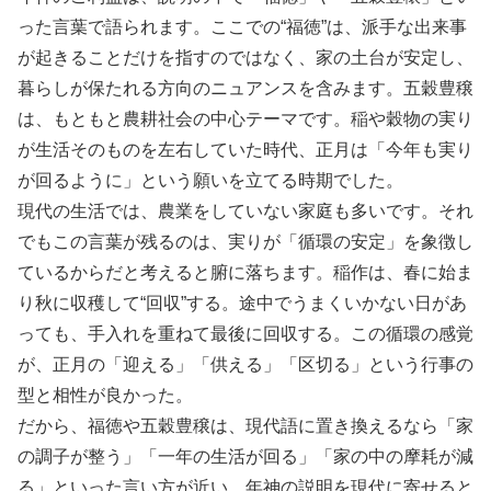
った言葉で語られます。ここでの“福徳”は、派手な出来事
が起きることだけを指すのではなく、家の土台が安定し、
暮らしが保たれる方向のニュアンスを含みます。五穀豊穣
は、もともと農耕社会の中心テーマです。稲や穀物の実り
が生活そのものを左右していた時代、正月は「今年も実り
が回るように」という願いを立てる時期でした。
現代の生活では、農業をしていない家庭も多いです。それ
でもこの言葉が残るのは、実りが「循環の安定」を象徴し
ているからだと考えると腑に落ちます。稲作は、春に始ま
り秋に収穫して“回収”する。途中でうまくいかない日があ
っても、手入れを重ねて最後に回収する。この循環の感覚
が、正月の「迎える」「供える」「区切る」という行事の
型と相性が良かった。
だから、福徳や五穀豊穣は、現代語に置き換えるなら「家
の調子が整う」「一年の生活が回る」「家の中の摩耗が減
る」といった言い方が近い。年神の説明を現代に寄せると