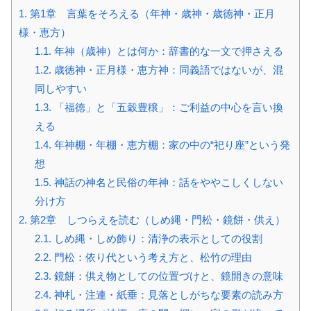
1.
第1章 言葉をそろえる（年神・歳神・歳徳神・正月
様・恵方）
1.1.
年神（歳神）とは何か：辞書的な一文で押さえる
1.2.
歳徳神・正月様・恵方神：同義語ではないが、混
同しやすい
1.3.
「福徳」と「五穀豊穣」：ご利益の中心を言い換
える
1.4.
年神棚・年棚・恵方棚：家の中の“祀り座”という発
想
1.5.
神話の神名と民俗の年神：話をややこしくしない
分け方
2.
第2章 しつらえを読む（しめ縄・門松・鏡餅・供え）
2.1.
しめ縄・しめ飾り：清浄の表示としての役割
2.2.
門松：依り代という考え方と、松竹の理由
2.3.
鏡餅：供え物としての位置づけと、鏡開きの意味
2.4.
神札・注連・紙垂：見落としがちな要素の読み方