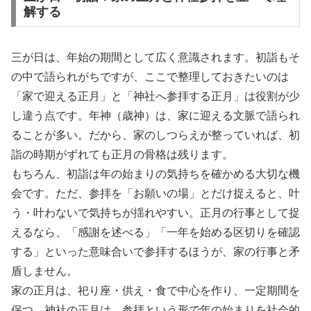
解する
三が日は、年始の期間として広く意識されます。初詣もそ
の中で語られがちですが、ここで整理しておきたいのは
「家で迎える正月」と「神社へ参拝する正月」は役割が少
し違う点です。年神（歳神）は、家に迎える文脈で語られ
ることが多い。だから、家のしつらえが整っていれば、初
詣の時期がずれても正月の骨格は残ります。
もちろん、初詣は年の始まりの気持ちを確かめる大切な機
会です。ただ、参拝を「お願いの場」とだけ捉えると、叶
う・叶わないで気持ちが揺れやすい。正月の行事として捉
えるなら、「感謝を述べる」「一年を始める区切りを確認
する」といった意味合いで参拝するほうが、家の行事と矛
盾しません。
家の正月は、祀り座・供え・食で中心を作り、一定期間を
保つ。神社の正月は、参拝という形で年の始まりを社会的