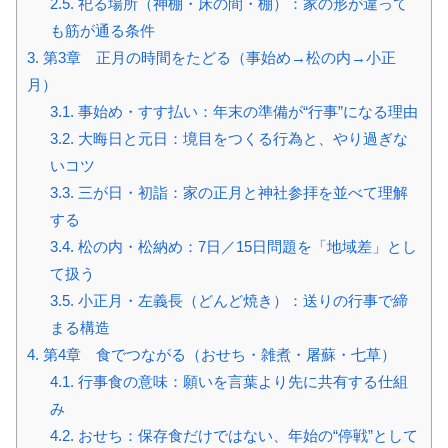
2.5.
祀る場所（神棚・床の間・棚）：家の形が違って
も筋が通る条件
3.
第3章 正月の時間をたどる（事始め→松の内→小正
月）
3.1.
事始め・すす払い：年末の準備が“行事”になる理由
3.2.
大晦日と元日：境目をつくる行為と、やり過ぎな
いコツ
3.3.
三が日・初詣：家の正月と神社参拝を並べて理解
する
3.4.
松の内・松納め：7日／15日問題を「地域差」とし
て扱う
3.5.
小正月・左義長（どんど焼き）：送りの行事で締
まる構造
4.
第4章 食でつながる（おせち・雑煮・屠蘇・七草）
4.1.
行事食の意味：願いを言葉より先に共有する仕組
み
4.2.
おせち：保存食だけではない、年始の“停戦”として