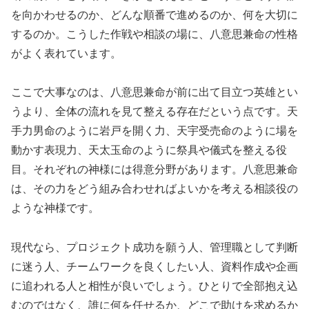
を向かわせるのか、どんな順番で進めるのか、何を大切に
するのか。こうした作戦や相談の場に、八意思兼命の性格
がよく表れています。
ここで大事なのは、八意思兼命が前に出て目立つ英雄とい
うより、全体の流れを見て整える存在だという点です。天
手力男命のように岩戸を開く力、天宇受売命のように場を
動かす表現力、天太玉命のように祭具や儀式を整える役
目。それぞれの神様には得意分野があります。八意思兼命
は、その力をどう組み合わせればよいかを考える相談役の
ような神様です。
現代なら、プロジェクト成功を願う人、管理職として判断
に迷う人、チームワークを良くしたい人、資料作成や企画
に追われる人と相性が良いでしょう。ひとりで全部抱え込
むのではなく、誰に何を任せるか、どこで助けを求めるか