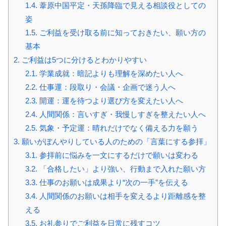
1.4.
葦原中国平定・天孫降臨で見える相談役としての
姿
1.5.
ご利益を受け取る前に知っておきたい、願い方の
基本
2.
ご利益は5つに分けるとわかりやすい
2.1.
学業成就：暗記よりも理解を深めたい人へ
2.2.
仕事運：段取り・会議・企画で迷う人へ
2.3.
開運：運を待つより選び方を変えたい人へ
2.4.
人間関係：言いすぎ・我慢しすぎを整えたい人へ
2.5.
気象・予定運：晴れだけでなく備える力を願う
3.
願いがぼんやりしている人のための「言葉にする参拝」
3.1.
参拝前に悩みを一文にするだけで願いは変わる
3.2.
「合格したい」より強い、行動まで入れた願い方
3.3.
仕事のお願いは成果より“次の一手”を伝える
3.4.
人間関係のお願いは相手を変えるより距離感を整
える
3.5.
お礼参りでご利益を日常に残すコツ