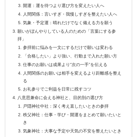
開運：運を待つより選び方を変えたい人へ
人間関係：言いすぎ・我慢しすぎを整えたい人へ
気象・予定運：晴れだけでなく備える力を願う
願いがぼんやりしている人のための「言葉にする参
拝」
参拝前に悩みを一文にするだけで願いは変わる
「合格したい」より強い、行動まで入れた願い方
仕事のお願いは成果より“次の一手”を伝える
人間関係のお願いは相手を変えるより距離感を整え
る
お礼参りでご利益を日常に残すコツ
八意思兼命に会える神社と、目的別の選び方
戸隠神社中社：深く考え直したいときの参拝
秩父神社：仕事・学び・開運をまとめて願いたいと
き
気象神社：大事な予定や天気の不安を整えたいとき