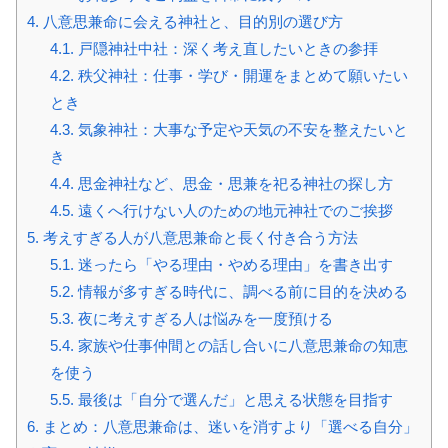
4.
八意思兼命に会える神社と、目的別の選び方
4.1.
戸隠神社中社：深く考え直したいときの参拝
4.2.
秩父神社：仕事・学び・開運をまとめて願いたい
とき
4.3.
気象神社：大事な予定や天気の不安を整えたいと
き
4.4.
思金神社など、思金・思兼を祀る神社の探し方
4.5.
遠くへ行けない人のための地元神社でのご挨拶
5.
考えすぎる人が八意思兼命と長く付き合う方法
5.1.
迷ったら「やる理由・やめる理由」を書き出す
5.2.
情報が多すぎる時代に、調べる前に目的を決める
5.3.
夜に考えすぎる人は悩みを一度預ける
5.4.
家族や仕事仲間との話し合いに八意思兼命の知恵
を使う
5.5.
最後は「自分で選んだ」と思える状態を目指す
6.
まとめ：八意思兼命は、迷いを消すより「選べる自分」