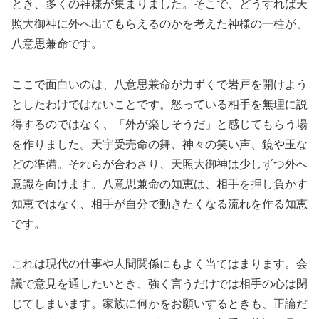
とき、多くの神様が集まりました。そこで、どうすれば天
照大御神に外へ出てもらえるのかを考えた神様の一柱が、
八意思兼命です。
ここで面白いのは、八意思兼命が力ずくで岩戸を開けよう
としたわけではないことです。怒っている相手を無理に説
得するのではなく、「外が楽しそうだ」と感じてもらう場
を作りました。天宇受売命の舞、神々の笑い声、鏡や玉な
どの準備。それらが合わさり、天照大御神は少しずつ外へ
意識を向けます。八意思兼命の知恵は、相手を押し負かす
知恵ではなく、相手が自分で動きたくなる流れを作る知恵
です。
これは現代の仕事や人間関係にもよく当てはまります。会
議で意見を通したいとき、強く言うだけでは相手の心は閉
じてしまいます。家族に何かをお願いするときも、正論だ